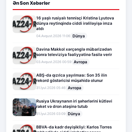
Ən Son Xəbərlər
16 yaşlı rusiyalı tennisçi Kristina Lyutova
dünya reytinqində ciddi irəliləyişə imza
atdı
Dünya
04.Avqust.2026 11:06
Davina Makkol xərçənglə mübarizədən
sonra televiziya fəaliyyətinə fasilə verir
Avropa
03.Avqust.2026 00:59
ABŞ-da qızılca yayılması: Son 35 ilin
rekord göstəricisi müşahidə olunur
Avropa
31.İyul.2026 05:46
Rusiya Ukraynanın iri şəhərlərini kütləvi
raket və dron atəşinə tutub
Dünya
31.İyul.2026 03:09
BBVA-da kadr dəyişikliyi: Karlos Torres