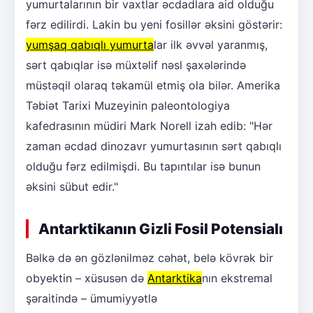
yumurtalarının bir vaxtlar əcdadlara aid olduğu
fərz edilirdi. Lakin bu yeni fosillər əksini göstərir:
yumşaq qabıqlı yumurta
lar ilk əvvəl yaranmış,
sərt qabıqlar isə müxtəlif nəsl şaxələrində
müstəqil olaraq təkamül etmiş ola bilər. Amerika
Təbiət Tarixi Muzeyinin paleontologiya
kafedrasının müdiri Mark Norell izah edib: "Hər
zaman əcdad dinozavr yumurtasının sərt qabıqlı
olduğu fərz edilmişdi. Bu tapıntılar isə bunun
əksini sübut edir."
Antarktikanın Gizli Fosil Potensialı
Bəlkə də ən gözlənilməz cəhət, belə kövrək bir
obyektin – xüsusən də
Antarktika
nın ekstremal
şəraitində – ümumiyyətlə