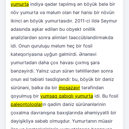
yumurta
indiyə qədər tapılmış ən böyük belə bir
növ yumurta və məlum olan hər hansı bir növün
ikinci ən böyük yumurtasıdır. 2011-ci ildə Seymur
adasında aşkar edilən bu obyekt onillik
analizlərdən sonra alimləri təəccübləndirməkdə
idi. Onun quruluşu məlum heç bir fosil
kateqoriyasına uyğun gəlmirdi. Ənənəvi
yumurtadan daha çox havası çıxmış şara
bənzəyirdi. Yalnız uzun sürən təhlillərdən sonra
onun əsl təbiəti təsdiqləndi: bu, böyük bir dəniz
sürünəni, bəlkə də bir
mosazavr
tərəfindən
qoyulmuş bir
yumşaq qabıqlı yumurta
idi. Bu fosil
paleontoloqlar
ın qədim dəniz sürünənlərinin
çoxalma davranışına baxışlarında əhəmiyyətli bir
dəyişikliyə səbəb olmuşdur. Yumurtanın müasir