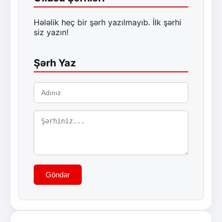
Hələlik heç bir şərh yazılmayıb. İlk şərhi
siz yazın!
Şərh Yaz
Göndər