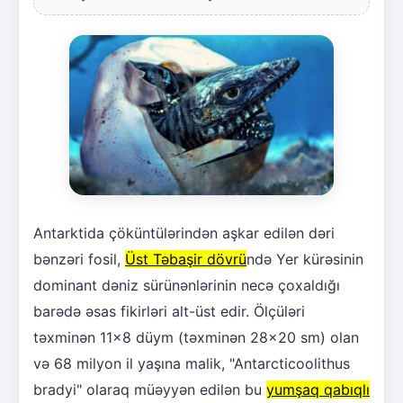
Antarktida çöküntülərindən aşkar edilən dəri
bənzəri fosil,
Üst Təbaşir dövrü
ndə Yer kürəsinin
dominant dəniz sürünənlərinin necə çoxaldığı
barədə əsas fikirləri alt-üst edir. Ölçüləri
təxminən 11x8 düym (təxminən 28x20 sm) olan
və 68 milyon il yaşına malik, "Antarcticoolithus
bradyi" olaraq müəyyən edilən bu
yumşaq qabıqlı