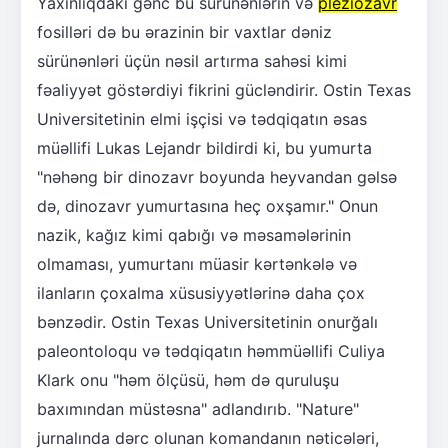
Yaxınlıqdakı gənc bu sürünənlərin və
pleziozavr
fosilləri də bu ərazinin bir vaxtlar dəniz
sürünənləri üçün nəsil artırma sahəsi kimi
fəaliyyət göstərdiyi fikrini gücləndirir. Ostin Texas
Universitetinin elmi işçisi və tədqiqatın əsas
müəllifi Lukas Lejandr bildirdi ki, bu yumurta
"nəhəng bir dinozavr boyunda heyvandan gəlsə
də, dinozavr yumurtasına heç oxşamır." Onun
nazik, kağız kimi qabığı və məsamələrinin
olmaması, yumurtanı müasir kərtənkələ və
ilanların çoxalma xüsusiyyətlərinə daha çox
bənzədir. Ostin Texas Universitetinin onurğalı
paleontoloqu və tədqiqatın həmmüəllifi Culiya
Klark onu "həm ölçüsü, həm də quruluşu
baxımından müstəsna" adlandırıb. "Nature"
jurnalında dərc olunan komandanın nəticələri,