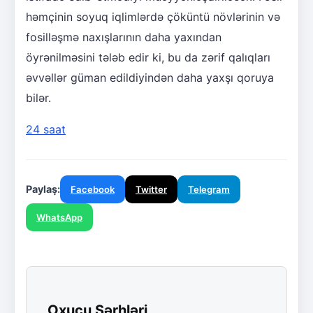
həmçinin soyuq iqlimlərdə çöküntü növlərinin və
fosilləşmə naxışlarının daha yaxından
öyrənilməsini tələb edir ki, bu da zərif qalıqları
əvvəllər güman edildiyindən daha yaxşı qoruya
bilər.
24 saat
Paylaş:
Facebook
Twitter
Telegram
WhatsApp
Oxucu Şərhləri