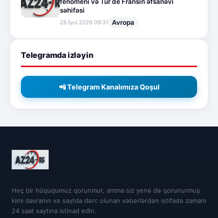
fenomeni və Tur de Fransın əfsanəvi
səhifəsi
Avropa
26.İyul.2026 09:31
Telegramda izləyin
📲 Telegram Kanalımıza Qoşul
Heç bir hüququmuz qorunmur, amma siz yenə də qorunurmuş
kimi davranın və saytda dərc olunan xəbərlərdən istifadə zamanı
24 saat saytına istinad edin.