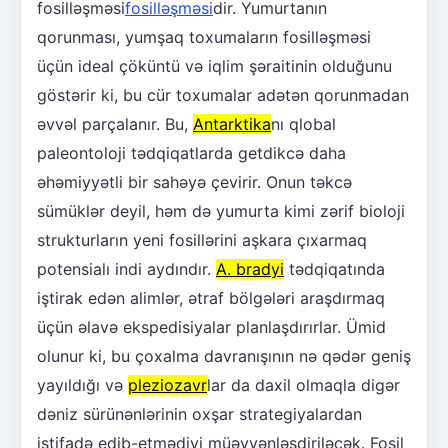
fosilləşməsi
fosilləşməsi
dir. Yumurtanın
qorunması, yumşaq toxumaların fosilləşməsi
üçün ideal çöküntü və iqlim şəraitinin olduğunu
göstərir ki, bu cür toxumalar adətən qorunmadan
əvvəl parçalanır. Bu,
Antarktika
nı qlobal
paleontoloji tədqiqatlarda getdikcə daha
əhəmiyyətli bir sahəyə çevirir. Onun təkcə
sümüklər deyil, həm də yumurta kimi zərif bioloji
strukturların yeni fosillərini aşkara çıxarmaq
potensialı indi aydındır.
A. bradyi
tədqiqatında
iştirak edən alimlər, ətraf bölgələri araşdırmaq
üçün əlavə ekspedisiyalar planlaşdırırlar. Ümid
olunur ki, bu çoxalma davranışının nə qədər geniş
yayıldığı və
pleziozavr
lar da daxil olmaqla digər
dəniz sürünənlərinin oxşar strategiyalardan
istifadə edib-etmədiyi müəyyənləşdiriləcək. Fosil