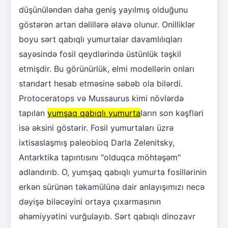
düşünüləndən daha geniş yayılmış olduğunu
göstərən artan dəlillərə əlavə olunur. Onilliklər
boyu sərt qabıqlı yumurtalar davamlılıqları
sayəsində fosil qeydlərində üstünlük təşkil
etmişdir. Bu görünürlük, elmi modellərin onları
standart hesab etməsinə səbəb ola bilərdi.
Protoceratops və Mussaurus kimi növlərdə
tapılan
yumşaq qabıqlı yumurta
ların son kəşfləri
isə əksini göstərir. Fosil yumurtaları üzrə
ixtisaslaşmış paleobioq Darla Zelenitsky,
Antarktika tapıntısını "olduqca möhtəşəm"
adlandırıb. O, yumşaq qabıqlı yumurta fosillərinin
erkən sürünən təkamülünə dair anlayışımızı necə
dəyişə biləcəyini ortaya çıxarmasının
əhəmiyyətini vurğulayıb. Sərt qabıqlı dinozavr