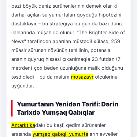
bəzi böyük dəniz sürünənlərinin demək olar ki,
dərhal açılan su yumurtaları qoyduğu hipotezini
dəstəkləyir – bu strategiya bu gün də bəzi dəniz
ilanlarında müşahidə olunur. "The Brighter Side of
News" tərəfindən aparılan müstəqil xülasə, 259
müasir sürünən növünün təhlilinin, potensial
ananın quyruq hissəsi çıxarılmaqla 23 futdan (7
metrdən) çox bədən uzunluğuna malik olduğunu
təsdiqlədi – bu da məlum
mosazavr
ölçülərinə
uyğundur.
Yumurtanın Yenidən Tərifi: Dərin
Tarixdə Yumşaq Qabıqlar
Antarktika
dakı bu kəşf, qədim sürünənlər
arasında
yumşaq qabıqlı yumurta
ların əvvəllər