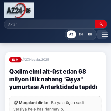
🔍
AZ
EN
RU
27.Noyabr.2025
ELM
Qədim elmi alt-üst edən 68
milyon illik nəhəng "Əşya"
yumurtası Antarktidada tapıldı
🎧 Məqaləni dinlə:
Bu yazı üçün səsli
versiya hələ hazırlanmayıb.