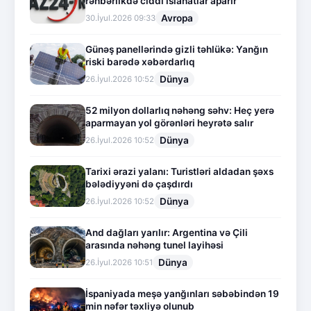
rəhbərlikdə ciddi islahatlar aparır
Avropa
30.İyul.2026 09:33
Günəş panellərində gizli təhlükə: Yanğın
riski barədə xəbərdarlıq
Dünya
26.İyul.2026 10:52
52 milyon dollarlıq nəhəng səhv: Heç yerə
aparmayan yol görənləri heyrətə salır
Dünya
26.İyul.2026 10:52
Tarixi ərazi yalanı: Turistləri aldadan şəxs
bələdiyyəni də çaşdırdı
Dünya
26.İyul.2026 10:52
And dağları yarılır: Argentina və Çili
arasında nəhəng tunel layihəsi
Dünya
26.İyul.2026 10:51
İspaniyada meşə yanğınları səbəbindən 19
min nəfər təxliyə olunub