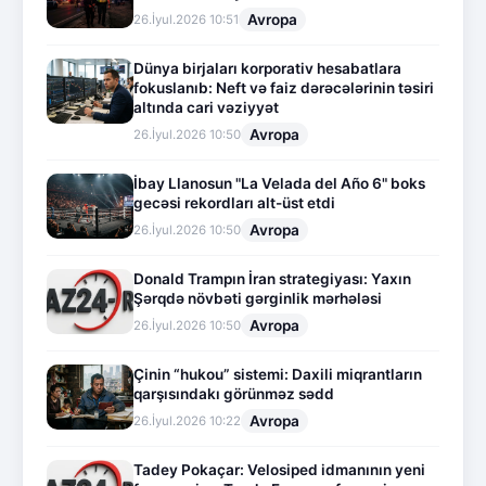
Avropa
26.İyul.2026 10:51
Dünya birjaları korporativ hesabatlara
fokuslanıb: Neft və faiz dərəcələrinin təsiri
altında cari vəziyyət
Avropa
26.İyul.2026 10:50
İbay Llanosun "La Velada del Año 6" boks
gecəsi rekordları alt-üst etdi
Avropa
26.İyul.2026 10:50
Donald Trampın İran strategiyası: Yaxın
Şərqdə növbəti gərginlik mərhələsi
Avropa
26.İyul.2026 10:50
Çinin “hukou” sistemi: Daxili miqrantların
qarşısındakı görünməz sədd
Avropa
26.İyul.2026 10:22
Tadey Pokaçar: Velosiped idmanının yeni