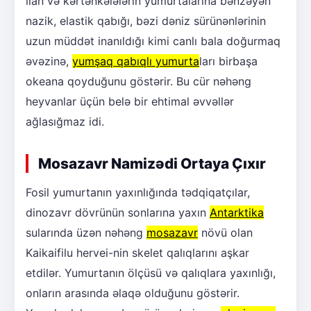
ilan və kərtənkələlərin yumurtalarına bənzəyən
nazik, elastik qabığı, bəzi dəniz sürünənlərinin
uzun müddət inanıldığı kimi canlı bala doğurmaq
əvəzinə,
yumşaq qabıqlı yumurta
ları birbaşa
okeana qoyduğunu göstərir. Bu cür nəhəng
heyvanlar üçün belə bir ehtimal əvvəllər
ağlasığmaz idi.
Mosazavr Namizədi Ortaya Çıxır
Fosil yumurtanın yaxınlığında tədqiqatçılar,
dinozavr dövrünün sonlarına yaxın
Antarktika
sularında üzən nəhəng
mosazavr
növü olan
Kaikaifilu hervei-nin skelet qalıqlarını aşkar
etdilər. Yumurtanın ölçüsü və qalıqlara yaxınlığı,
onların arasında əlaqə olduğunu göstərir.