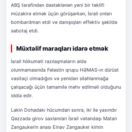
ABŞ tərəfindən dəstəklənən yeni bir təklifi
müzakirə etmək üçün görüşərkən, İsrail onları
bombardman etdi və danışıqları effektiv şəkildə
sabotaj etdi.
Müxtəlif maraqları idarə etmək
İsrail hökuməti razılaşmaların əldə
olunmamasında Fələstin qrupu HƏMAS-ın dürüst
vasitəçi olmadığını və yenidən silahlanmağa
çalışacağı üçün tamamilə məhv edilməli olduğunu
iddia edir.
Lakin Dohadakı hücumdan sonra, iki ilə yaxındır
Qəzzada girov saxlanılan İsrail vətəndaşı Matan
Zangaukerin anası Einav Zangauker kimin