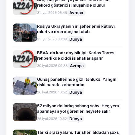
rekord göstəricisi müşahidə olunur
Avropa
31.İyul.2026 05:46
Rusiya Ukraynanın iri şəhərlərini kütləvi
raket və dron atəşinə tutub
Dünya
31.İyul.2026 03:09
BBVA-da kadr dəyişikliyi: Karlos Torres
rəhbərlikdə ciddi islahatlar aparır
Avropa
30.İyul.2026 09:33
Günəş panellərində gizli təhlükə: Yanğın
riski barədə xəbərdarlıq
Dünya
26.İyul.2026 10:52
52 milyon dollarlıq nəhəng səhv: Heç yerə
aparmayan yol görənləri heyrətə salır
Dünya
26.İyul.2026 10:52
Tarixi ərazi yalanı: Turistləri aldadan şəxs