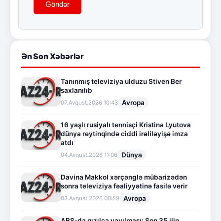
Göndər
Ən Son Xəbərlər
Tanınmış televiziya ulduzu Stiven Ber
saxlanılıb
Avropa
07.Avqust.2026 10:43
16 yaşlı rusiyalı tennisçi Kristina Lyutova
dünya reytinqində ciddi irəliləyişə imza
atdı
Dünya
04.Avqust.2026 11:06
Davina Makkol xərçənglə mübarizədən
sonra televiziya fəaliyyətinə fasilə verir
Avropa
03.Avqust.2026 00:59
ABŞ-da qızılca yayılması: Son 35 ilin