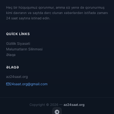
Heç bir hüququmuz qorunmur, amma siz yenə də qorunurmuş
kimi davranın və saytda dərc olunan xəbərlərdən istifadə zamanı
24 saat saytına istinad edin.
QUICK LINKS
Gizlilik Siyasəti
Məlumatların Silinməsi
Əlaqə
ƏLAQƏ
az24saat.org
24saat.org@gmail.com
Copyright © 2026 —
az24saat.org