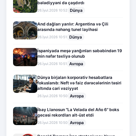
bələdiyyəni də çaşdırdı
Dünya
26.İyul.2026 10:52
And dağları yarılır: Argentina və Çili
arasında nəhəng tunel layihəsi
Dünya
26.İyul.2026 10:51
İspaniyada meşə yanğınları səbəbindən 19
min nəfər təxliyə olunub
Avropa
26.İyul.2026 10:51
Dünya birjaları korporativ hesabatlara
fokuslanıb: Neft və faiz dərəcələrinin təsiri
altında cari vəziyyət
Avropa
26.İyul.2026 10:50
İbay Llanosun "La Velada del Año 6" boks
gecəsi rekordları alt-üst etdi
Avropa
26.İyul.2026 10:50