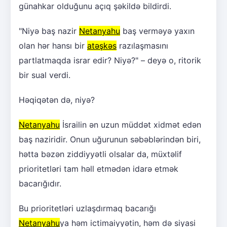
günahkar olduğunu açıq şəkildə bildirdi.
"Niyə baş nazir
Netanyahu
baş verməyə yaxın
olan hər hansı bir
atəşkəs
razılaşmasını
partlatmaqda israr edir? Niyə?" – deyə o, ritorik
bir sual verdi.
Həqiqətən də, niyə?
Netanyahu
İsrailin ən uzun müddət xidmət edən
baş naziridir. Onun uğurunun səbəblərindən biri,
hətta bəzən ziddiyyətli olsalar da, müxtəlif
prioritetləri tam həll etmədən idarə etmək
bacarığıdır.
Bu prioritetləri uzlaşdırmaq bacarığı
Netanyahu
ya həm ictimaiyyətin, həm də siyasi