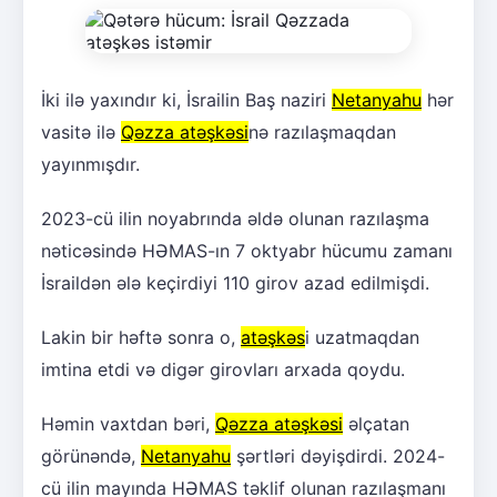
İki ilə yaxındır ki, İsrailin Baş naziri
Netanyahu
hər
vasitə ilə
Qəzza atəşkəsi
nə razılaşmaqdan
yayınmışdır.
2023-cü ilin noyabrında əldə olunan razılaşma
nəticəsində HƏMAS-ın 7 oktyabr hücumu zamanı
İsraildən ələ keçirdiyi 110 girov azad edilmişdi.
Lakin bir həftə sonra o,
atəşkəs
i uzatmaqdan
imtina etdi və digər girovları arxada qoydu.
Həmin vaxtdan bəri,
Qəzza atəşkəsi
əlçatan
görünəndə,
Netanyahu
şərtləri dəyişdirdi. 2024-
cü ilin mayında HƏMAS təklif olunan razılaşmanı