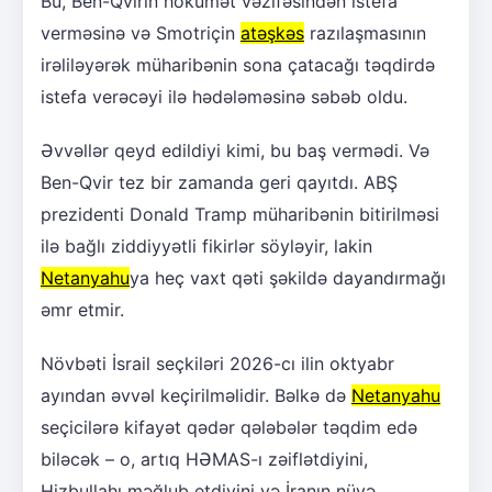
Bu, Ben-Qvirin hökumət vəzifəsindən istefa
verməsinə və Smotriçin
atəşkəs
razılaşmasının
irəliləyərək müharibənin sona çatacağı təqdirdə
istefa verəcəyi ilə hədələməsinə səbəb oldu.
Əvvəllər qeyd edildiyi kimi, bu baş vermədi. Və
Ben-Qvir tez bir zamanda geri qayıtdı. ABŞ
prezidenti Donald Tramp müharibənin bitirilməsi
ilə bağlı ziddiyyətli fikirlər söyləyir, lakin
Netanyahu
ya heç vaxt qəti şəkildə dayandırmağı
əmr etmir.
Növbəti İsrail seçkiləri 2026-cı ilin oktyabr
ayından əvvəl keçirilməlidir. Bəlkə də
Netanyahu
seçicilərə kifayət qədər qələbələr təqdim edə
biləcək – o, artıq HƏMAS-ı zəiflətdiyini,
Hizbullahı məğlub etdiyini və İranın nüvə