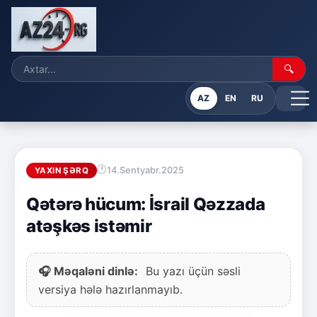
🔍
AZ
EN
RU
14.Sentyabr.2025
YAXIN ŞƏRQ
Qətərə hücum: İsrail Qəzzada
atəşkəs istəmir
🎧 Məqaləni dinlə:
Bu yazı üçün səsli
versiya hələ hazırlanmayıb.