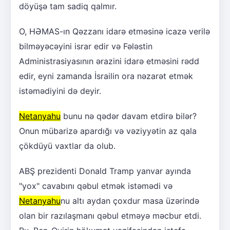
döyüşə tam sadiq qalmır.
O, HƏMAS-ın Qəzzanı idarə etməsinə icazə verilə
bilməyəcəyini israr edir və Fələstin
Administrasiyasının ərazini idarə etməsini rədd
edir, eyni zamanda İsrailin ora nəzarət etmək
istəmədiyini də deyir.
Netanyahu
bunu nə qədər davam etdirə bilər?
Onun mübarizə apardığı və vəziyyətin az qala
çökdüyü vaxtlar da olub.
ABŞ prezidenti Donald Tramp yanvar ayında
"yox" cavabını qəbul etmək istəmədi və
Netanyahu
nu altı aydan çoxdur masa üzərində
olan bir razılaşmanı qəbul etməyə məcbur etdi.