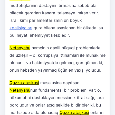
müttəfiqlərinin dəstəyini itirməsinə səbəb ola
biləcək qərarları kənara itələməyə imkan verir.
İsrail kimi parlamentarizmin ən böyük
koalisiyaları
qura bilənə əsaslanan bir ölkədə isə
bu, həyati əhəmiyyət kəsb edir.
Netanyahu
həmçinin daxili hüquqi problemlərlə
də üzləşir – o, korrupsiya ittihamları ilə mühakimə
olunur – və hakimiyyətdə qalmaq, çox güman ki,
onun həbsdən yayınmaq üçün ən yaxşı yoludur.
Qəzza atəşkəsi
məsələsinə qayıtsaq,
Netanyahu
nun fundamental bir problemi var: o,
hökumətini dəstəkləyən messianik ifrat sağçılara
borcludur və onlar açıq şəkildə bildiriblər ki, bu
mərhələdə əldə olunacaq
Qəzza atəşkəsi
onların