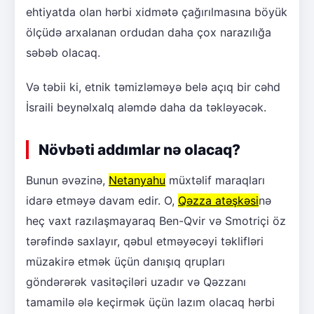
ehtiyatda olan hərbi xidmətə çağırılmasına böyük
ölçüdə arxalanan ordudan daha çox narazılığa
səbəb olacaq.
Və təbii ki, etnik təmizləməyə belə açıq bir cəhd
İsraili beynəlxalq aləmdə daha da təkləyəcək.
Növbəti addımlar nə olacaq?
Bunun əvəzinə,
Netanyahu
müxtəlif maraqları
idarə etməyə davam edir. O,
Qəzza atəşkəsi
nə
heç vaxt razılaşmayaraq Ben-Qvir və Smotriçi öz
tərəfində saxlayır, qəbul etməyəcəyi təklifləri
müzakirə etmək üçün danışıq qrupları
göndərərək vasitəçiləri uzadır və Qəzzanı
tamamilə ələ keçirmək üçün lazım olacaq hərbi