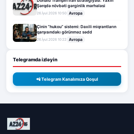
Donald Trampın İran strategiyası: Yaxın
Şərqdə növbəti gərginlik mərhələsi
Avropa
26.İyul.2026 10:50
Çinin “hukou” sistemi: Daxili miqrantların
qarşısındakı görünməz sədd
Avropa
26.İyul.2026 10:22
Telegramda izləyin
📲 Telegram Kanalımıza Qoşul