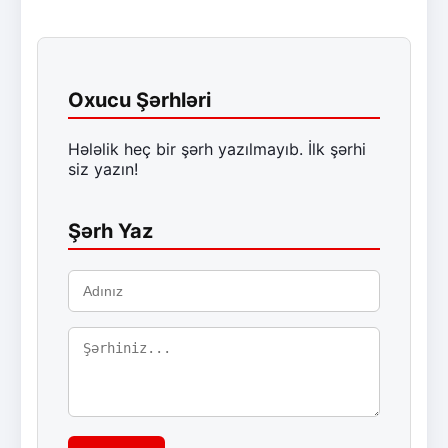
Oxucu Şərhləri
Hələlik heç bir şərh yazılmayıb. İlk şərhi
siz yazın!
Şərh Yaz