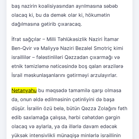
baş nazirin koalisiyasından ayrılmasına səbəb
olacaq ki, bu da demək olar ki, hökumətin
dağılmasına gətirib çıxaracaq.
İfrat sağçılar – Milli Təhlükəsizlik Naziri İtamar
Ben-Qvir və Maliyyə Naziri Bezalel Smotriç kimi
israillilər – fələstinliləri Qəzzadan çıxarmağı və
etnik təmizləmə nəticəsində boş qalan ərazilərə
İsrail məskunlaşanlarını gətirməyi arzulayırlar.
Netanyahu
bu məqsədə tamamilə qarşı olmasa
da, onun əldə edilməsinin çətinliyini də başa
düşür. İsrailin özü belə, bütün Qəzza Zolağını fəth
edib saxlamağa çalışsa, hərbi cəhətdən gərgin
olacaq və aylarla, ya da illərlə davam edəcək
yüksək intensivlikli münaqişə minlərlə israillinin