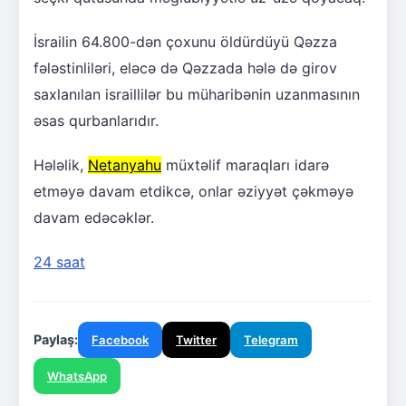
İsrailin 64.800-dən çoxunu öldürdüyü Qəzza
fələstinliləri, eləcə də Qəzzada hələ də girov
saxlanılan israillilər bu müharibənin uzanmasının
əsas qurbanlarıdır.
Hələlik,
Netanyahu
müxtəlif maraqları idarə
etməyə davam etdikcə, onlar əziyyət çəkməyə
davam edəcəklər.
24 saat
Paylaş:
Facebook
Twitter
Telegram
WhatsApp