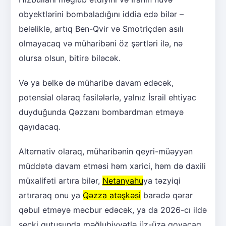
obyektlərini bombaladığını iddia edə bilər –
beləliklə, artıq Ben-Qvir və Smotriçdən asılı
olmayacaq və müharibəni öz şərtləri ilə, nə
olursa olsun, bitirə biləcək.
Və ya bəlkə də müharibə davam edəcək,
potensial olaraq fasilələrlə, yalnız İsrail ehtiyac
duyduğunda Qəzzanı bombardman etməyə
qayıdacaq.
Alternativ olaraq, müharibənin qeyri-müəyyən
müddətə davam etməsi həm xarici, həm də daxili
müxalifəti artıra bilər,
Netanyahu
ya təzyiqi
artıraraq onu ya
Qəzza atəşkəsi
barədə qərar
qəbul etməyə məcbur edəcək, ya da 2026-cı ildə
seçki qutusunda məğlubiyyətlə üz-üzə qoyacaq.