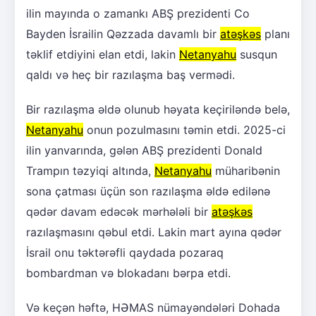
ilin mayında o zamankı ABŞ prezidenti Co
Bayden İsrailin Qəzzada davamlı bir
atəşkəs
planı
təklif etdiyini elan etdi, lakin
Netanyahu
susqun
qaldı və heç bir razılaşma baş vermədi.
Bir razılaşma əldə olunub həyata keçiriləndə belə,
Netanyahu
onun pozulmasını təmin etdi. 2025-ci
ilin yanvarında, gələn ABŞ prezidenti Donald
Trampın təzyiqi altında,
Netanyahu
müharibənin
sona çatması üçün son razılaşma əldə edilənə
qədər davam edəcək mərhələli bir
atəşkəs
razılaşmasını qəbul etdi. Lakin mart ayına qədər
İsrail onu təktərəfli qaydada pozaraq
bombardman və blokadanı bərpa etdi.
Və keçən həftə, HƏMAS nümayəndələri Dohada