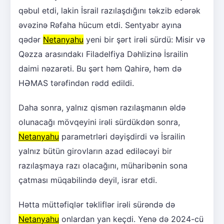
qəbul etdi, lakin İsrail razılaşdığını təkzib edərək
əvəzinə Rəfaha hücum etdi. Sentyabr ayına
qədər
Netanyahu
yeni bir şərt irəli sürdü: Misir və
Qəzza arasındakı Filadelfiya Dəhlizinə İsrailin
daimi nəzarəti. Bu şərt həm Qahirə, həm də
HƏMAS tərəfindən rədd edildi.
Daha sonra, yalnız qismən razılaşmanın əldə
olunacağı mövqeyini irəli sürdükdən sonra,
Netanyahu
parametrləri dəyişdirdi və İsrailin
yalnız bütün girovların azad ediləcəyi bir
razılaşmaya razı olacağını, müharibənin sona
çatması müqabilində deyil, israr etdi.
Hətta müttəfiqlər təkliflər irəli sürəndə də
Netanyahu
onlardan yan keçdi. Yenə də 2024-cü