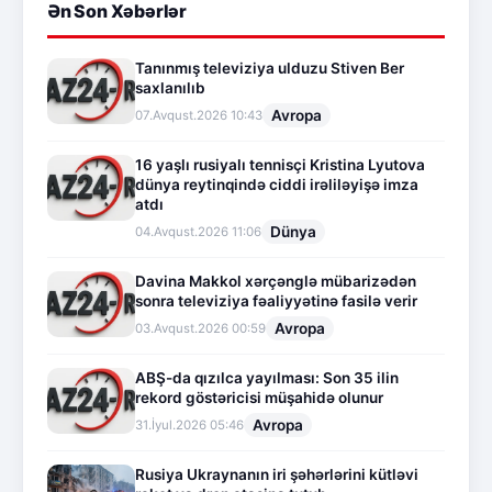
Ən Son Xəbərlər
Tanınmış televiziya ulduzu Stiven Ber
saxlanılıb
Avropa
07.Avqust.2026 10:43
16 yaşlı rusiyalı tennisçi Kristina Lyutova
dünya reytinqində ciddi irəliləyişə imza
atdı
Dünya
04.Avqust.2026 11:06
Davina Makkol xərçənglə mübarizədən
sonra televiziya fəaliyyətinə fasilə verir
Avropa
03.Avqust.2026 00:59
ABŞ-da qızılca yayılması: Son 35 ilin
rekord göstəricisi müşahidə olunur
Avropa
31.İyul.2026 05:46
Rusiya Ukraynanın iri şəhərlərini kütləvi