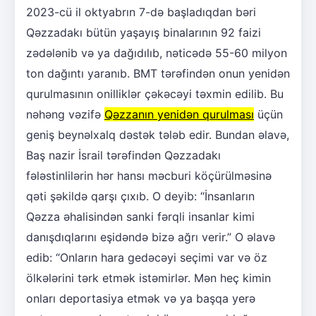
2023-cü il oktyabrın 7-də başladıqdan bəri
Qəzzadakı bütün yaşayış binalarının 92 faizi
zədələnib və ya dağıdılıb, nəticədə 55-60 milyon
ton dağıntı yaranıb. BMT tərəfindən onun yenidən
qurulmasının onilliklər çəkəcəyi təxmin edilib. Bu
nəhəng vəzifə
Qəzzanın yenidən qurulması
üçün
geniş beynəlxalq dəstək tələb edir. Bundan əlavə,
Baş nazir İsrail tərəfindən Qəzzadakı
fələstinlilərin hər hansı məcburi köçürülməsinə
qəti şəkildə qarşı çıxıb. O deyib: “İnsanların
Qəzza əhalisindən sanki fərqli insanlar kimi
danışdıqlarını eşidəndə bizə ağrı verir.” O əlavə
edib: “Onların hara gedəcəyi seçimi var və öz
ölkələrini tərk etmək istəmirlər. Mən heç kimin
onları deportasiya etmək və ya başqa yerə