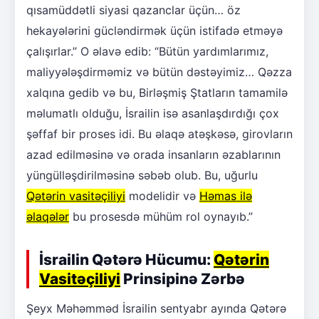
qısamüddətli siyasi qazanclar üçün… öz
hekayələrini gücləndirmək üçün istifadə etməyə
çalışırlar.” O əlavə edib: “Bütün yardımlarımız,
maliyyələşdirməmiz və bütün dəstəyimiz… Qəzza
xalqına gedib və bu, Birləşmiş Ştatların tamamilə
məlumatlı olduğu, İsrailin isə asanlaşdırdığı çox
şəffaf bir proses idi. Bu əlaqə atəşkəsə, girovların
azad edilməsinə və orada insanların əzablarının
yüngülləşdirilməsinə səbəb olub. Bu, uğurlu
Qətərin vasitəçiliyi
modelidir və
Həmas ilə
əlaqələr
bu prosesdə mühüm rol oynayıb.”
İsrailin Qətərə Hücumu:
Qətərin
Vasitəçiliyi
Prinsipinə Zərbə
Şeyx Məhəmməd İsrailin sentyabr ayında Qətərə