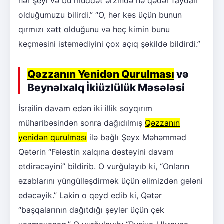
hər şeyi və bu müddət ərzində nə qədər faydalı
olduğumuzu bilirdi.” “O, hər kəs üçün bunun
qırmızı xətt olduğunu və heç kimin bunu
keçməsini istəmədiyini çox açıq şəkildə bildirdi.”
Qəzzanın Yenidən Qurulması
və
Beynəlxalq İkiüzlülük Məsələsi
İsrailin davam edən iki illik soyqırım
müharibəsindən sonra dağıdılmış
Qəzzanın
yenidən qurulması
ilə bağlı Şeyx Məhəmməd
Qətərin “Fələstin xalqına dəstəyini davam
etdirəcəyini” bildirib. O vurğulayıb ki, “Onların
əzablarını yüngülləşdirmək üçün əlimizdən gələni
edəcəyik.” Lakin o qeyd edib ki, Qətər
“başqalarının dağıtdığı şeylər üçün çek