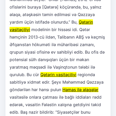
ofislərini buraya [Qətərə] köçürəndə, bu, yalnız
əlaqə, atəşkəsin təmin edilməsi və Qəzzaya
yardım üçün istifadə olunurdu.” Bu,
Qətərin
vasitəçiliyi
modelinin bir hissəsi idi. Qətər
həmçinin 2013-cü ildən, Talibanın ABŞ və keçmiş
Əfqanıstan hökuməti ilə müharibəsi zamanı,
qrupun siyasi ofisinə ev sahibliyi edib. Bu ofis də
potensial sülh danışıqları üçün bir məkan
yaratmaq məqsədi ilə Vaşinqtonun tələbi ilə
qurulub. Bu cür
Qətərin vasitəçiliyi
regionda
sabitliyə xidmət edir. Şeyx Məhəmməd Qəzzaya
göndərilən hər hansı pulun
Həmas ilə əlaqələr
vasitəsilə onlara çatması ilə bağlı iddiaları rədd
edərək, vəsaitin Fələstin xalqına getdiyini təkid
edib. Baş nazir bildirib: “Siyasətçilər bunu