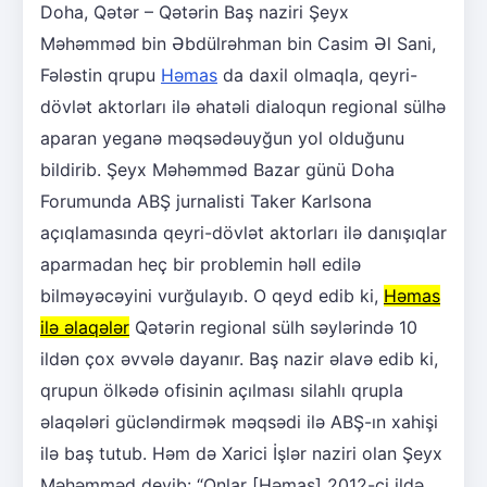
Doha, Qətər – Qətərin Baş naziri Şeyx
Məhəmməd bin Əbdülrəhman bin Casim Əl Sani,
Fələstin qrupu
Həmas
da daxil olmaqla, qeyri-
dövlət aktorları ilə əhatəli dialoqun regional sülhə
aparan yeganə məqsədəuyğun yol olduğunu
bildirib. Şeyx Məhəmməd Bazar günü Doha
Forumunda ABŞ jurnalisti Taker Karlsona
açıqlamasında qeyri-dövlət aktorları ilə danışıqlar
aparmadan heç bir problemin həll edilə
bilməyəcəyini vurğulayıb. O qeyd edib ki,
Həmas
ilə əlaqələr
Qətərin regional sülh səylərində 10
ildən çox əvvələ dayanır. Baş nazir əlavə edib ki,
qrupun ölkədə ofisinin açılması silahlı qrupla
əlaqələri gücləndirmək məqsədi ilə ABŞ-ın xahişi
ilə baş tutub. Həm də Xarici İşlər naziri olan Şeyx
Məhəmməd deyib: “Onlar [Həmas] 2012-ci ildə