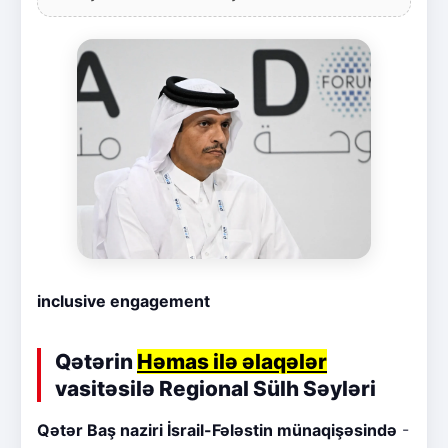
inclusive engagement
Qətərin
Həmas ilə əlaqələr
vasitəsilə Regional Sülh Səyləri
Qətər Baş naziri İsrail-Fələstin münaqişəsində
-