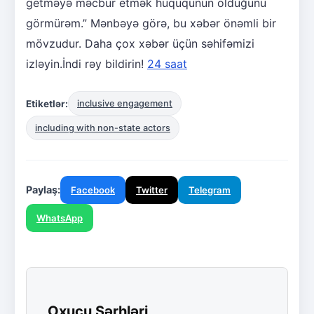
getməyə məcbur etmək hüququnun olduğunu
görmürəm.” Mənbəyə görə, bu xəbər önəmli bir
mövzudur. Daha çox xəbər üçün səhifəmizi
izləyin.İndi rəy bildirin!
24 saat
Etiketlər:
inclusive engagement
including with non-state actors
Paylaş:
Facebook
Twitter
Telegram
WhatsApp
Oxucu Şərhləri