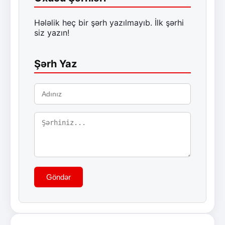
Hələlik heç bir şərh yazılmayıb. İlk şərhi
siz yazın!
Şərh Yaz
Göndər