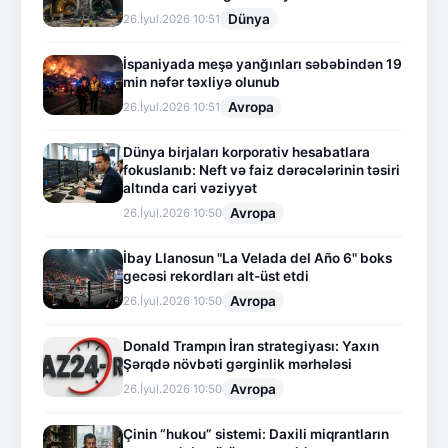
Dünya
26.İyul.2026 10:51
İspaniyada meşə yanğınları səbəbindən 19
min nəfər təxliyə olunub
Avropa
26.İyul.2026 10:51
Dünya birjaları korporativ hesabatlara
fokuslanıb: Neft və faiz dərəcələrinin təsiri
altında cari vəziyyət
Avropa
26.İyul.2026 10:50
İbay Llanosun "La Velada del Año 6" boks
gecəsi rekordları alt-üst etdi
Avropa
26.İyul.2026 10:50
Donald Trampın İran strategiyası: Yaxın
Şərqdə növbəti gərginlik mərhələsi
Avropa
26.İyul.2026 10:50
Çinin “hukou” sistemi: Daxili miqrantların