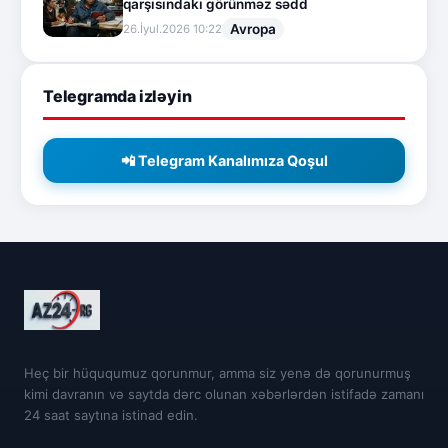
qarşısındakı görünməz sədd
Avropa
26.İyul.2026 10:22
Telegramda izləyin
📲 Telegram Kanalımıza Qoşul
Heç bir hüququmuz qorunmur, amma siz yenə də qorunurmuş
kimi davranın və saytda dərc olunan xəbərlərdən istifadə zamanı
24 saat saytına istinad edin.