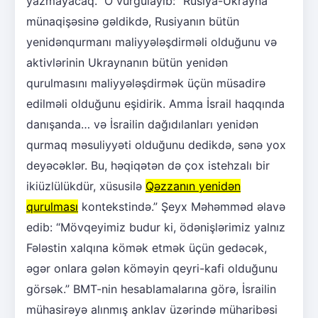
yazmayacaq.” O vurğulayıb: “Rusiya-Ukrayna
münaqişəsinə gəldikdə, Rusiyanın bütün
yenidənqurmanı maliyyələşdirməli olduğunu və
aktivlərinin Ukraynanın bütün yenidən
qurulmasını maliyyələşdirmək üçün müsadirə
edilməli olduğunu eşidirik. Amma İsrail haqqında
danışanda… və İsrailin dağıdılanları yenidən
qurmaq məsuliyyəti olduğunu dedikdə, sənə yox
deyəcəklər. Bu, həqiqətən də çox istehzalı bir
ikiüzlülükdür, xüsusilə
Qəzzanın yenidən
qurulması
kontekstində.” Şeyx Məhəmməd əlavə
edib: “Mövqeyimiz budur ki, ödənişlərimiz yalnız
Fələstin xalqına kömək etmək üçün gedəcək,
əgər onlara gələn köməyin qeyri-kafi olduğunu
görsək.” BMT-nin hesablamalarına görə, İsrailin
mühasirəyə alınmış anklav üzərində müharibəsi