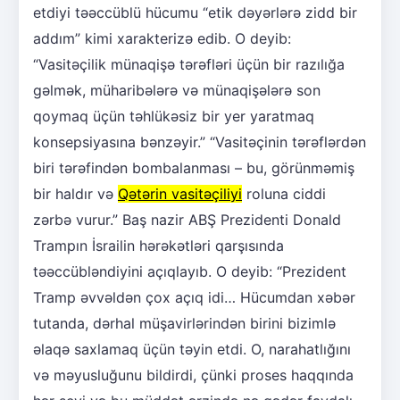
etdiyi təəccüblü hücumu “etik dəyərlərə zidd bir
addım” kimi xarakterizə edib. O deyib:
“Vasitəçilik münaqişə tərəfləri üçün bir razılığa
gəlmək, müharibələrə və münaqişələrə son
qoymaq üçün təhlükəsiz bir yer yaratmaq
konsepsiyasına bənzəyir.” “Vasitəçinin tərəflərdən
biri tərəfindən bombalanması – bu, görünməmiş
bir haldır və
Qətərin vasitəçiliyi
roluna ciddi
zərbə vurur.” Baş nazir ABŞ Prezidenti Donald
Trampın İsrailin hərəkətləri qarşısında
təəccübləndiyini açıqlayıb. O deyib: “Prezident
Tramp əvvəldən çox açıq idi… Hücumdan xəbər
tutanda, dərhal müşavirlərindən birini bizimlə
əlaqə saxlamaq üçün təyin etdi. O, narahatlığını
və məyusluğunu bildirdi, çünki proses haqqında