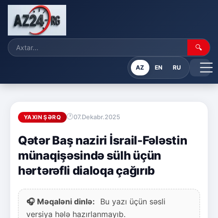
🔍
AZ
EN
RU
07.Dekabr.2025
YAXIN ŞƏRQ
Qətər Baş naziri İsrail-Fələstin
münaqişəsində sülh üçün
hərtərəfli dialoqa çağırıb
🎧 Məqaləni dinlə:
Bu yazı üçün səsli
versiya hələ hazırlanmayıb.