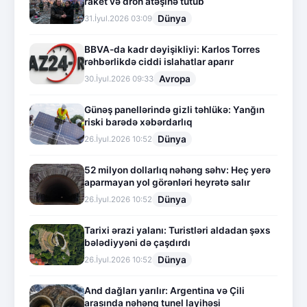
raket və dron atəşinə tutub
Dünya
31.İyul.2026 03:09
BBVA-da kadr dəyişikliyi: Karlos Torres
rəhbərlikdə ciddi islahatlar aparır
Avropa
30.İyul.2026 09:33
Günəş panellərində gizli təhlükə: Yanğın
riski barədə xəbərdarlıq
Dünya
26.İyul.2026 10:52
52 milyon dollarlıq nəhəng səhv: Heç yerə
aparmayan yol görənləri heyrətə salır
Dünya
26.İyul.2026 10:52
Tarixi ərazi yalanı: Turistləri aldadan şəxs
bələdiyyəni də çaşdırdı
Dünya
26.İyul.2026 10:52
And dağları yarılır: Argentina və Çili
arasında nəhəng tunel layihəsi