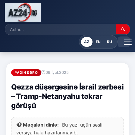
🔍
AZ
EN
RU
09.İyul.2025
YAXIN ŞƏRQ
Qəzza düşərgəsinə İsrail zərbəsi
– Tramp-Netanyahu təkrar
görüşü
🎧 Məqaləni dinlə:
Bu yazı üçün səsli
versiya hələ hazırlanmayıb.