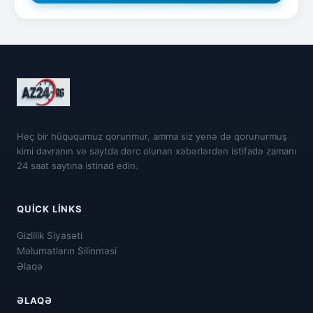
Heç bir hüququmuz qorunmur, amma siz yenə də qorunurmuş
kimi davranın və saytda dərc olunan xəbərlərdən istifadə zamanı
24 saat saytına istinad edin.
QUICK LINKS
Gizlilik Siyasəti
Məlumatların Silinməsi
Əlaqə
ƏLAQƏ