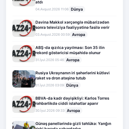
atdı
Dünya
04.Avqust.2026 11:06
Davina Makkol xərçənglə mübarizədən
sonra televiziya fəaliyyətinə fasilə verir
Avropa
03.Avqust.2026 00:59
ABŞ-da qızılca yayılması: Son 35 ilin
rekord göstəricisi müşahidə olunur
Avropa
31.İyul.2026 05:46
Rusiya Ukraynanın iri şəhərlərini kütləvi
raket və dron atəşinə tutub
Dünya
31.İyul.2026 03:09
BBVA-da kadr dəyişikliyi: Karlos Torres
rəhbərlikdə ciddi islahatlar aparır
Avropa
30.İyul.2026 09:33
Günəş panellərində gizli təhlükə: Yanğın
riski barədə xəbərdarlıq