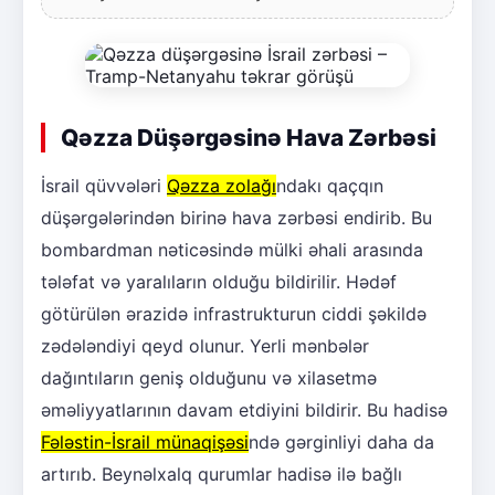
Qəzza Düşərgəsinə Hava Zərbəsi
İsrail qüvvələri
Qəzza zolağı
ndakı qaçqın
düşərgələrindən birinə hava zərbəsi endirib. Bu
bombardman nəticəsində mülki əhali arasında
tələfat və yaralıların olduğu bildirilir. Hədəf
götürülən ərazidə infrastrukturun ciddi şəkildə
zədələndiyi qeyd olunur. Yerli mənbələr
dağıntıların geniş olduğunu və xilasetmə
əməliyyatlarının davam etdiyini bildirir. Bu hadisə
Fələstin-İsrail münaqişəsi
ndə gərginliyi daha da
artırıb. Beynəlxalq qurumlar hadisə ilə bağlı