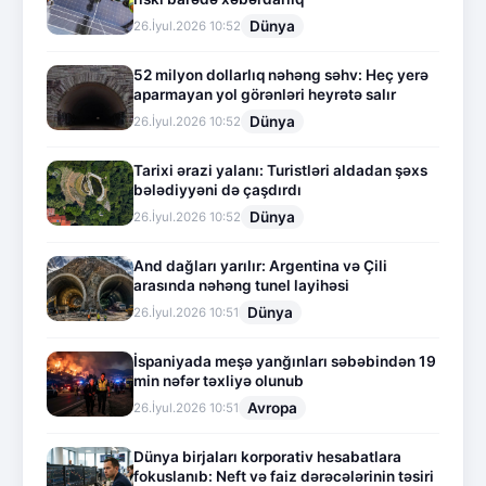
Dünya
26.İyul.2026 10:52
52 milyon dollarlıq nəhəng səhv: Heç yerə
aparmayan yol görənləri heyrətə salır
Dünya
26.İyul.2026 10:52
Tarixi ərazi yalanı: Turistləri aldadan şəxs
bələdiyyəni də çaşdırdı
Dünya
26.İyul.2026 10:52
And dağları yarılır: Argentina və Çili
arasında nəhəng tunel layihəsi
Dünya
26.İyul.2026 10:51
İspaniyada meşə yanğınları səbəbindən 19
min nəfər təxliyə olunub
Avropa
26.İyul.2026 10:51
Dünya birjaları korporativ hesabatlara
fokuslanıb: Neft və faiz dərəcələrinin təsiri