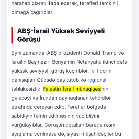
narahatlıqlarını ifadə edərək, tərəfləri təmkinli
olmağa çağırıblar.
ABŞ-İsrail Yüksək Səviyyəli
Görüşü
Eyni zamanda, ABŞ prezidenti Donald Tramp və
İsrailin Baş naziri Benyamin Netanyahu ikinci dəfə
yüksək səviyyəli görüş keçiriblər. İki liderin
danışıqları Qüdsdə baş tutub və
regional
təhlükəsizlik,
Fələstin-İsrail münaqişəsi
nin
gələcəyi və İrandan qaynaqlanan təhdidlər
ətrafında cərəyan edib. Tərəflər bölgədə
sabitliyin təmin edilməsinin vacibliyini
vurğulayıblar. Görüşün detalları barədə rəsmi
açıqlama verilməsə də, siyasi müşahidəçilər bu