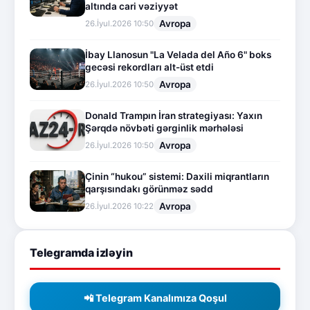
altında cari vəziyyət
Avropa
26.İyul.2026 10:50
İbay Llanosun "La Velada del Año 6" boks
gecəsi rekordları alt-üst etdi
Avropa
26.İyul.2026 10:50
Donald Trampın İran strategiyası: Yaxın
Şərqdə növbəti gərginlik mərhələsi
Avropa
26.İyul.2026 10:50
Çinin “hukou” sistemi: Daxili miqrantların
qarşısındakı görünməz sədd
Avropa
26.İyul.2026 10:22
Telegramda izləyin
📲 Telegram Kanalımıza Qoşul