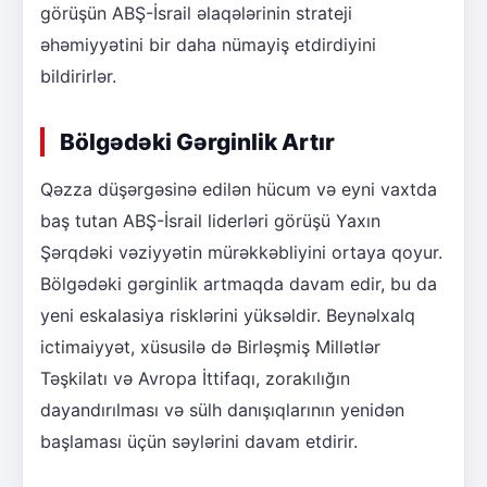
görüşün ABŞ-İsrail əlaqələrinin strateji
əhəmiyyətini bir daha nümayiş etdirdiyini
bildirirlər.
Bölgədəki Gərginlik Artır
Qəzza düşərgəsinə edilən hücum və eyni vaxtda
baş tutan ABŞ-İsrail liderləri görüşü Yaxın
Şərqdəki vəziyyətin mürəkkəbliyini ortaya qoyur.
Bölgədəki gərginlik artmaqda davam edir, bu da
yeni eskalasiya risklərini yüksəldir. Beynəlxalq
ictimaiyyət, xüsusilə də Birləşmiş Millətlər
Təşkilatı və Avropa İttifaqı, zorakılığın
dayandırılması və sülh danışıqlarının yenidən
başlaması üçün səylərini davam etdirir.