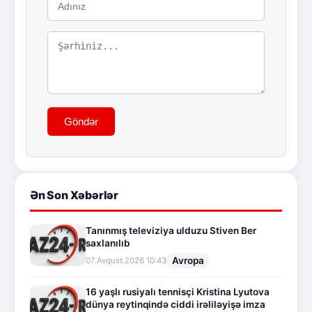
Göndər
Ən Son Xəbərlər
Tanınmış televiziya ulduzu Stiven Ber
saxlanılıb
Avropa
07.Avqust.2026 10:43
16 yaşlı rusiyalı tennisçi Kristina Lyutova
dünya reytinqində ciddi irəliləyişə imza