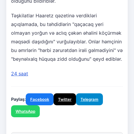
olduğunu bildiriblər.
Təşkilatlar Haaretz qəzetinə verdikləri
açıqlamada, bu təhdidlərin "qaçacaq yeri
olmayan yorğun və aclıq çəkən əhalini köçürmək
məqsədi daşıdığını" vurğulayıblar. Onlar həmçinin
bu əmrlərin "hərbi zərurətdən irəli gəlmədiyini" və
"beynəlxalq hüquqa zidd olduğunu" qeyd ediblər.
24 saat
Paylaş:
Facebook
Twitter
Telegram
WhatsApp