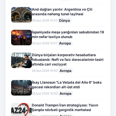
And dağları yarılır: Argentina və Çili
arasında nəhəng tunel layihəsi
Dünya
26.İyul.2026 10:51
İspaniyada meşə yanğınları səbəbindən 19
min nəfər təxliyə olunub
Avropa
26.İyul.2026 10:51
Dünya birjaları korporativ hesabatlara
fokuslanıb: Neft və faiz dərəcələrinin təsiri
altında cari vəziyyət
Avropa
26.İyul.2026 10:50
İbay Llanosun "La Velada del Año 6" boks
gecəsi rekordları alt-üst etdi
Avropa
26.İyul.2026 10:50
Donald Trampın İran strategiyası: Yaxın
Şərqdə növbəti gərginlik mərhələsi