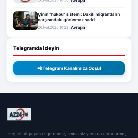
Avropa
26.İyul.2026 10:50
Çinin “hukou” sistemi: Daxili miqrantların
qarşısındakı görünməz sədd
Avropa
26.İyul.2026 10:22
Telegramda izləyin
📲 Telegram Kanalımıza Qoşul
Heç bir hüququmuz qorunmur, amma siz yenə də qorunurmuş