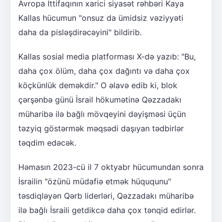
Avropa İttifaqının xarici siyasət rəhbəri Kaya
Kallas hücumun "onsuz da ümidsiz vəziyyəti
daha da pisləşdirəcəyini" bildirib.
Kallas sosial media platforması X-də yazıb: "Bu,
daha çox ölüm, daha çox dağıntı və daha çox
köçkünlük deməkdir." O əlavə edib ki, blok
çərşənbə günü İsrail hökumətinə Qəzzadakı
müharibə ilə bağlı mövqeyini dəyişməsi üçün
təzyiq göstərmək məqsədi daşıyan tədbirlər
təqdim edəcək.
Həmasın 2023-cü il 7 oktyabr hücumundan sonra
İsrailin "özünü müdafiə etmək hüququnu"
təsdiqləyən Qərb liderləri, Qəzzadakı müharibə
ilə bağlı İsraili getdikcə daha çox tənqid edirlər.