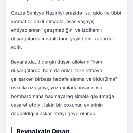
Qəzza Səhiyyə Nazirliyi ərazidə "su, qida və tibbi
xidmətlər daxil olmaqla, əsas yaşayış
ehtiyaclarının" çatışmadığını və izdihamlı
düşərgələrdə xəstəliklərin yayıldığını xəbərdar
edib.
Bəyanatda, didərgin düşən ailələrin "həm
düşərgələrdə, həm də onları tərk etməyə
çalışarkən birbaşa hədəfə alınma və öldürülmə"
riski ilə üzləşdiyi, yüz minlərlə insanın isə
bombardmana baxmayaraq şimala qayıtmağa
cəsarət etdiyi, lakin bir çoxunun evlərinin
dağıdıldığını aşkar etdiyi qeyd olunub.
Beynəlxalq Qınaq