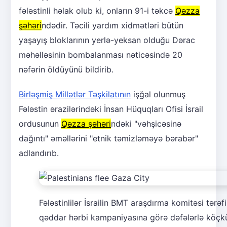
fələstinli həlak olub ki, onların 91-i təkcə
Qəzza
şəhəri
ndədir. Təcili yardım xidmətləri bütün
yaşayış bloklarının yerlə-yeksan olduğu Dərac
məhəlləsinin bombalanması nəticəsində 20
nəfərin öldüyünü bildirib.
Birləşmiş Millətlər Təşkilatının
işğal olunmuş
Fələstin ərazilərindəki İnsan Hüquqları Ofisi İsrail
ordusunun
Qəzza şəhəri
ndəki "vəhşicəsinə
dağıntı" əməllərini "etnik təmizləməyə bərabər"
adlandırıb.
Fələstinlilər İsrailin BMT araşdırma komitəsi tər
qəddar hərbi kampaniyasına görə dəfələrlə köçk