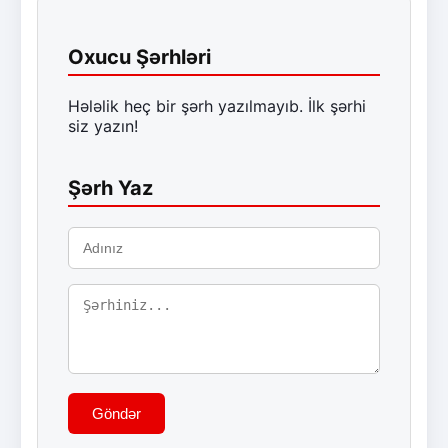
Oxucu Şərhləri
Hələlik heç bir şərh yazılmayıb. İlk şərhi
siz yazın!
Şərh Yaz
Göndər