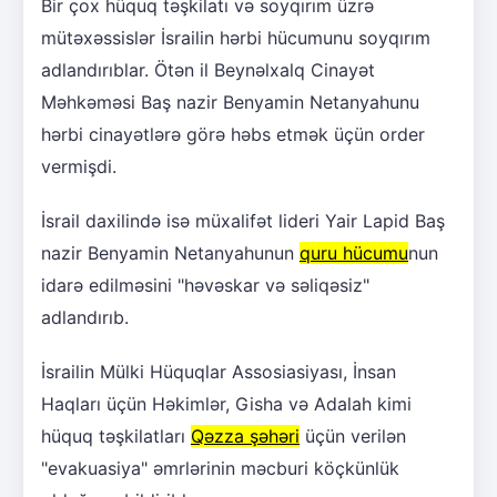
Bir çox hüquq təşkilatı və soyqırım üzrə
mütəxəssislər İsrailin hərbi hücumunu soyqırım
adlandırıblar. Ötən il Beynəlxalq Cinayət
Məhkəməsi Baş nazir Benyamin Netanyahunu
hərbi cinayətlərə görə həbs etmək üçün order
vermişdi.
İsrail daxilində isə müxalifət lideri Yair Lapid Baş
nazir Benyamin Netanyahunun
quru hücumu
nun
idarə edilməsini "həvəskar və səliqəsiz"
adlandırıb.
İsrailin Mülki Hüquqlar Assosiasiyası, İnsan
Haqları üçün Həkimlər, Gisha və Adalah kimi
hüquq təşkilatları
Qəzza şəhəri
üçün verilən
"evakuasiya" əmrlərinin məcburi köçkünlük