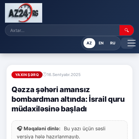
🔍
AZ
EN
RU
16.Sentyabr.2025
YAXIN ŞƏRQ
Qəzza şəhəri amansız
bombardman altında: İsrail quru
müdaxiləsinə başladı
🎧 Məqaləni dinlə:
Bu yazı üçün səsli
versiya hələ hazırlanmayıb.