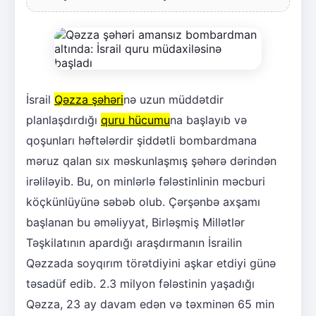
İsrail
Qəzza şəhəri
nə uzun müddətdir
planlaşdırdığı
quru hücumu
na başlayıb və
qoşunları həftələrdir şiddətli bombardmana
məruz qalan sıx məskunlaşmış şəhərə dərindən
irəliləyib. Bu, on minlərlə fələstinlinin məcburi
köçkünlüyünə səbəb olub. Çərşənbə axşamı
başlanan bu əməliyyat, Birləşmiş Millətlər
Təşkilatının apardığı araşdırmanın İsrailin
Qəzzada soyqırım törətdiyini aşkar etdiyi günə
təsadüf edib. 2.3 milyon fələstinin yaşadığı
Qəzza, 23 ay davam edən və təxminən 65 min