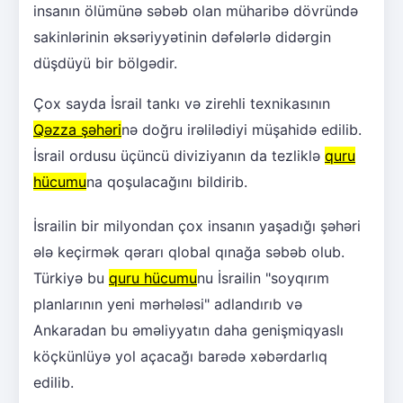
insanın ölümünə səbəb olan müharibə dövründə
sakinlərinin əksəriyyətinin dəfələrlə didərgin
düşdüyü bir bölgədir.
Çox sayda İsrail tankı və zirehli texnikasının
Qəzza şəhəri
nə doğru irəlilədiyi müşahidə edilib.
İsrail ordusu üçüncü diviziyanın da tezliklə
quru
hücumu
na qoşulacağını bildirib.
İsrailin bir milyondan çox insanın yaşadığı şəhəri
ələ keçirmək qərarı qlobal qınağa səbəb olub.
Türkiyə bu
quru hücumu
nu İsrailin "soyqırım
planlarının yeni mərhələsi" adlandırıb və
Ankaradan bu əməliyyatın daha genişmiqyaslı
köçkünlüyə yol açacağı barədə xəbərdarlıq
edilib.