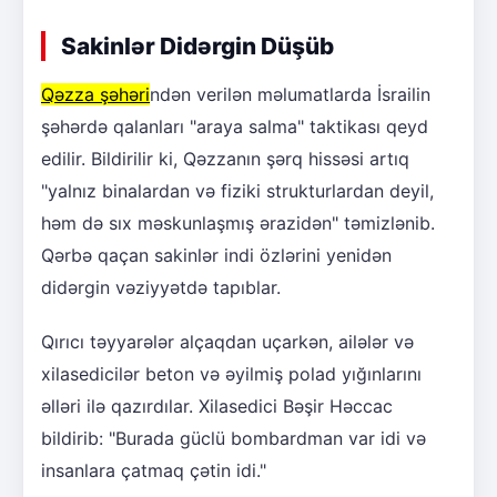
Sakinlər Didərgin Düşüb
Qəzza şəhəri
ndən verilən məlumatlarda İsrailin
şəhərdə qalanları "araya salma" taktikası qeyd
edilir. Bildirilir ki, Qəzzanın şərq hissəsi artıq
"yalnız binalardan və fiziki strukturlardan deyil,
həm də sıx məskunlaşmış ərazidən" təmizlənib.
Qərbə qaçan sakinlər indi özlərini yenidən
didərgin vəziyyətdə tapıblar.
Qırıcı təyyarələr alçaqdan uçarkən, ailələr və
xilasedicilər beton və əyilmiş polad yığınlarını
əlləri ilə qazırdılar. Xilasedici Bəşir Həccac
bildirib: "Burada güclü bombardman var idi və
insanlara çatmaq çətin idi."