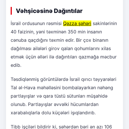
Vəhşicəsinə Dağıntılar
İsrail ordusunun rəsmisi
Qəzza şəhəri
sakinlərinin
40 faizinin, yəni təxminən 350 min insanın
cənuba qaçdığını təxmin edir. Bir çox binanın
dağılması ailələri girov qalan qohumlarını xilas
etmək üçün əlləri ilə dağıntıları qazmağa məcbur
edib.
Təsdiqlənmiş görüntülərdə İsrail qırıcı təyyarələri
Tal əl-Hava məhəlləsini bombalayarkən nəhəng
partlayışlar və qara tüstü sütunları müşahidə
olunub. Partlayışlar əvvəlki hücumlardan
xarabalıqlarla dolu küçələri işıqlandırıb.
Tibb işçiləri bildirir ki, səhərdən bəri ən azı 106