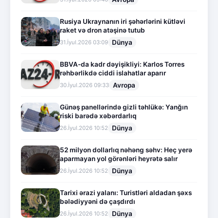
Rusiya Ukraynanın iri şəhərlərini kütləvi
raket və dron atəşinə tutub
Dünya
31.İyul.2026 03:09
BBVA-da kadr dəyişikliyi: Karlos Torres
rəhbərlikdə ciddi islahatlar aparır
Avropa
30.İyul.2026 09:33
Günəş panellərində gizli təhlükə: Yanğın
riski barədə xəbərdarlıq
Dünya
26.İyul.2026 10:52
52 milyon dollarlıq nəhəng səhv: Heç yerə
aparmayan yol görənləri heyrətə salır
Dünya
26.İyul.2026 10:52
Tarixi ərazi yalanı: Turistləri aldadan şəxs
bələdiyyəni də çaşdırdı
Dünya
26.İyul.2026 10:52