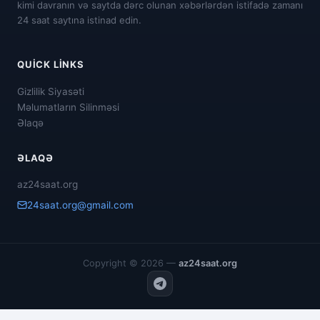
kimi davranın və saytda dərc olunan xəbərlərdən istifadə zamanı
24 saat saytına istinad edin.
QUICK LINKS
Gizlilik Siyasəti
Məlumatların Silinməsi
Əlaqə
ƏLAQƏ
az24saat.org
24saat.org@gmail.com
Copyright © 2026 —
az24saat.org