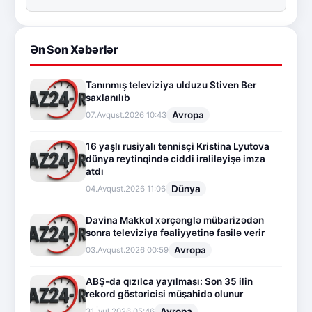
Ən Son Xəbərlər
Tanınmış televiziya ulduzu Stiven Ber
saxlanılıb
Avropa
07.Avqust.2026 10:43
16 yaşlı rusiyalı tennisçi Kristina Lyutova
dünya reytinqində ciddi irəliləyişə imza
atdı
Dünya
04.Avqust.2026 11:06
Davina Makkol xərçənglə mübarizədən
sonra televiziya fəaliyyətinə fasilə verir
Avropa
03.Avqust.2026 00:59
ABŞ-da qızılca yayılması: Son 35 ilin
rekord göstəricisi müşahidə olunur
Avropa
31.İyul.2026 05:46