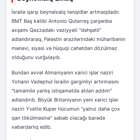
İsrailə qarşı beynəlxalq tənqidlər artmaqdadır.
BMT Baş katibi Antonio Quterreş çərşənbə
axşamı Qəzzadakı vəziyyəti "dəhşətli"
adlandıraraq, Fələstin ərazilərindəki müharibənin
mənəvi, siyasi və hüquqi cəhətdən dözülməz
olduğunu vurğulayıb.
Bundan əvvəl Almaniyanın xarici işlər naziri
Yohann Vadephul İsrailin gərginliyi artırmasını
"tamamilə yanlış istiqamətdə atılan addım"
adlandırıb. Böyük Britaniyanın yeni xarici işlər
naziri Yvette Kuper hücumun "yalnız daha çox
qan tökülməsinə" səbəb olacağı barədə
xəbərdarlıq edib.