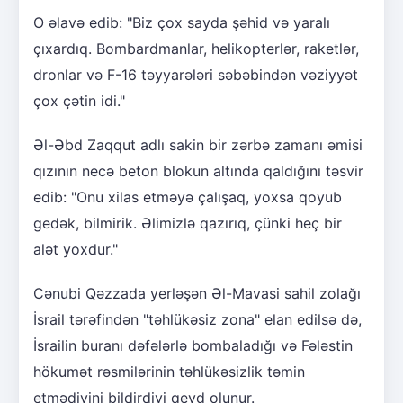
O əlavə edib: "Biz çox sayda şəhid və yaralı
çıxardıq. Bombardmanlar, helikopterlər, raketlər,
dronlar və F-16 təyyarələri səbəbindən vəziyyət
çox çətin idi."
Əl-Əbd Zaqqut adlı sakin bir zərbə zamanı əmisi
qızının necə beton blokun altında qaldığını təsvir
edib: "Onu xilas etməyə çalışaq, yoxsa qoyub
gedək, bilmirik. Əlimizlə qazırıq, çünki heç bir
alət yoxdur."
Cənubi Qəzzada yerləşən Əl-Mavasi sahil zolağı
İsrail tərəfindən "təhlükəsiz zona" elan edilsə də,
İsrailin buranı dəfələrlə bombaladığı və Fələstin
hökumət rəsmilərinin təhlükəsizlik təmin
etmədiyini bildirdiyi qeyd olunur.