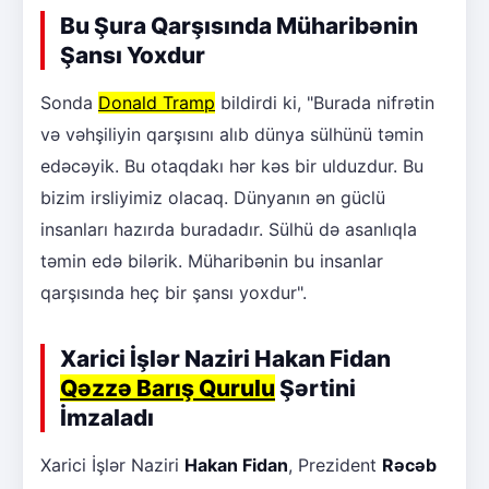
Bu Şura Qarşısında Müharibənin
Şansı Yoxdur
Sonda
Donald Tramp
bildirdi ki, "Burada nifrətin
və vəhşiliyin qarşısını alıb dünya sülhünü təmin
edəcəyik. Bu otaqdakı hər kəs bir ulduzdur. Bu
bizim irsliyimiz olacaq. Dünyanın ən güclü
insanları hazırda buradadır. Sülhü də asanlıqla
təmin edə bilərik. Müharibənin bu insanlar
qarşısında heç bir şansı yoxdur".
Xarici İşlər Naziri Hakan Fidan
Qəzzə Barış Qurulu
Şərtini
İmzaladı
Xarici İşlər Naziri
Hakan Fidan
, Prezident
Rəcəb