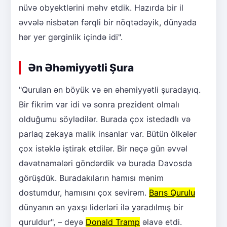
nüvə obyektlərini məhv etdik. Hazırda bir il
əvvələ nisbətən fərqli bir nöqtədəyik, dünyada
hər yer gərginlik içində idi".
Ən Əhəmiyyətli Şura
"Qurulan ən böyük və ən əhəmiyyətli şuradayıq.
Bir fikrim var idi və sonra prezident olmalı
olduğumu söylədilər. Burada çox istedadlı və
parlaq zəkaya malik insanlar var. Bütün ölkələr
çox istəklə iştirak etdilər. Bir neçə gün əvvəl
dəvətnamələri göndərdik və burada Davosda
görüşdük. Buradakıların hamısı mənim
dostumdur, hamısını çox sevirəm.
Barış Qurulu
dünyanın ən yaxşı liderləri ilə yaradılmış bir
quruldur", – deyə
Donald Tramp
əlavə etdi.