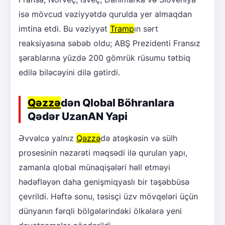
isə mövcud vəziyyətdə qurulda yer almaqdan
imtina etdi. Bu vəziyyət
Tramp
ın sərt
reaksiyasına səbəb oldu; ABŞ Prezidenti Fransız
şərablarına yüzdə 200 gömrük rüsumu tətbiq
edilə biləcəyini dilə gətirdi.
Qəzzə
dən Qlobal Böhranlara
Qədər UzanAN Yapi
Əvvəlcə yalnız
Qəzzə
də atəşkəsin və sülh
prosesinin nəzarəti məqsədi ilə qurulan yapı,
zamanla qlobal münaqişələri həll etməyi
hədəfləyən daha genişmiqyaslı bir təşəbbüsə
çevrildi. Həftə sonu, təsisçi üzv mövqeləri üçün
dünyanın fərqli bölgələrindəki ölkələrə yeni