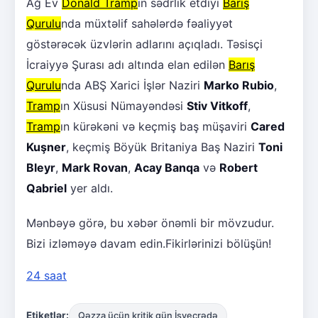
Ağ Ev
Donald Tramp
ın sədrlik etdiyi
Barış
Qurulu
nda müxtəlif sahələrdə fəaliyyət
göstərəcək üzvlərin adlarını açıqladı. Təsisçi
İcraiyyə Şurası adı altında elan edilən
Barış
Qurulu
nda ABŞ Xarici İşlər Naziri
Marko Rubio
,
Tramp
ın Xüsusi Nümayəndəsi
Stiv Vitkoff
,
Tramp
ın kürəkəni və keçmiş baş müşaviri
Cared
Kuşner
, keçmiş Böyük Britaniya Baş Naziri
Toni
Bleyr
,
Mark Rovan
,
Acay Banqa
və
Robert
Qabriel
yer aldı.
Mənbəyə görə, bu xəbər önəmli bir mövzudur.
Bizi izləməyə davam edin.Fikirlərinizi bölüşün!
24 saat
Etiketlər:
Qəzza üçün kritik gün İsveçrədə