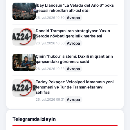
İbay Llanosun "La Velada del Año 6" boks
gecəsi rekordları alt-üst etdi
Avropa
26.İyul.2026 10:50
Donald Trampın İran strategiyası: Yaxın
Şərqdə növbəti gərginlik mərhələsi
Avropa
26.İyul.2026 10:50
Çinin “hukou” sistemi: Daxili miqrantların
qarşısındakı görünməz sədd
Avropa
26.İyul.2026 10:22
Tadey Pokaçar: Velosiped idmanının yeni
fenomeni və Tur de Fransın əfsanəvi
səhifəsi
Avropa
26.İyul.2026 09:31
Telegramda izləyin