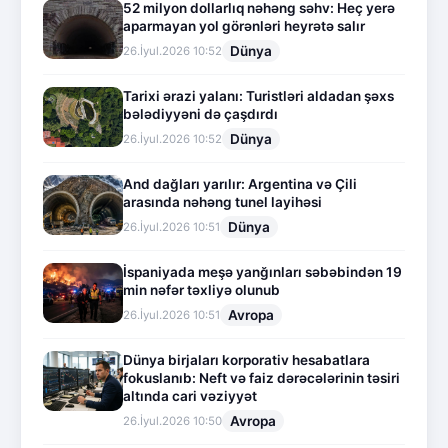
52 milyon dollarlıq nəhəng səhv: Heç yerə
aparmayan yol görənləri heyrətə salır
Dünya
26.İyul.2026 10:52
Tarixi ərazi yalanı: Turistləri aldadan şəxs
bələdiyyəni də çaşdırdı
Dünya
26.İyul.2026 10:52
And dağları yarılır: Argentina və Çili
arasında nəhəng tunel layihəsi
Dünya
26.İyul.2026 10:51
İspaniyada meşə yanğınları səbəbindən 19
min nəfər təxliyə olunub
Avropa
26.İyul.2026 10:51
Dünya birjaları korporativ hesabatlara
fokuslanıb: Neft və faiz dərəcələrinin təsiri
altında cari vəziyyət
Avropa
26.İyul.2026 10:50