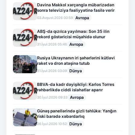
Davina Makkol xərçənglə mübarizədən
sonra televiziya fəaliyyətinə fasilə verir
Avropa
03.Avqust.2026 00:59
ABŞ-da qızılca yayılması: Son 35 ilin
rekord göstəricisi müşahidə olunur
Avropa
31.İyul.2026 05:46
Rusiya Ukraynanın iri şəhərlərini kütləvi
raket və dron atəşinə tutub
Dünya
31.İyul.2026 03:09
BBVA-da kadr dəyişikliyi: Karlos Torres
rəhbərlikdə ciddi islahatlar aparır
Avropa
30.İyul.2026 09:33
Günəş panellərində gizli təhlükə: Yanğın
riski barədə xəbərdarlıq
Dünya
26.İyul.2026 10:52