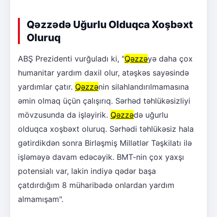
Qəzzədə Uğurlu Olduqca Xoşbəxt
Oluruq
ABŞ Prezidenti vurğuladı ki, "
Qəzzə
yə daha çox
humanitar yardım daxil olur, atəşkəs sayəsində
yardımlar çatır.
Qəzzə
nin silahlandırılmamasına
əmin olmaq üçün çalışırıq. Sərhəd təhlükəsizliyi
mövzusunda da işləyirik.
Qəzzə
də uğurlu
olduqca xoşbəxt oluruq. Sərhədi təhlükəsiz hala
gətirdikdən sonra Birləşmiş Millətlər Təşkilatı ilə
işləməyə davam edəcəyik. BMT-nin çox yaxşı
potensialı var, lakin indiyə qədər başa
çatdırdığım 8 müharibədə onlardan yardım
almamışam".