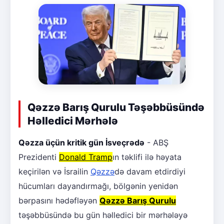
Qəzzə Barış Qurulu Təşəbbüsündə
Həlledici Mərhələ
Qəzza üçün kritik gün İsveçrədə
- ABŞ
Prezidenti
Donald Tramp
ın təklifi ilə həyata
keçirilən və İsrailin
Qəzzə
də davam etdirdiyi
hücumları dayandırmağı, bölgənin yenidən
bərpasını hədəfləyən
Qəzzə Barış Qurulu
təşəbbüsündə bu gün həlledici bir mərhələyə