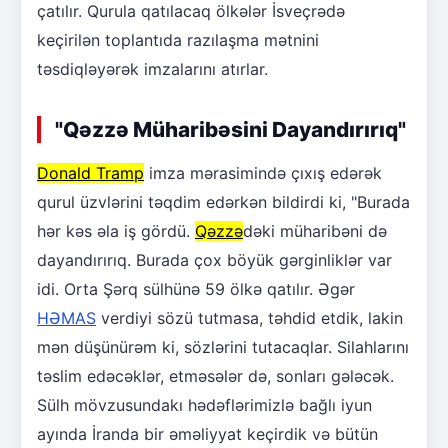
çatılır. Qurula qatılacaq ölkələr İsveçrədə
keçirilən toplantıda razılaşma mətnini
təsdiqləyərək imzalarını atırlar.
"Qəzzə Müharibəsini Dayandırırıq"
Donald Tramp
imza mərasimində çıxış edərək
qurul üzvlərini təqdim edərkən bildirdi ki, "Burada
hər kəs əla iş gördü.
Qəzzə
dəki müharibəni də
dayandırırıq. Burada çox böyük gərginliklər var
idi. Orta Şərq sülhünə 59 ölkə qatılır. Əgər
HƏMAS
verdiyi sözü tutmasa, təhdid etdik, lakin
mən düşünürəm ki, sözlərini tutacaqlar. Silahlarını
təslim edəcəklər, etməsələr də, sonları gələcək.
Sülh mövzusundakı hədəflərimizlə bağlı iyun
ayında İranda bir əməliyyat keçirdik və bütün