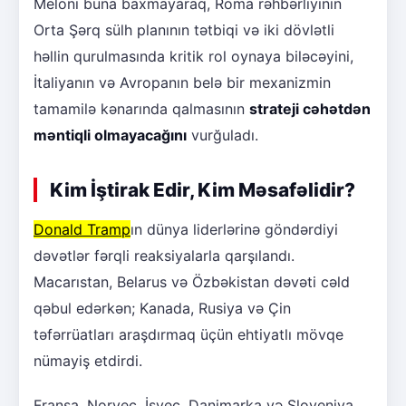
Meloni buna baxmayaraq, Roma rəhbərliyinin
Orta Şərq sülh planının tətbiqi və iki dövlətli
həllin qurulmasında kritik rol oynaya biləcəyini,
İtaliyanın və Avropanın belə bir mexanizmin
tamamilə kənarında qalmasının
strateji cəhətdən
məntiqli olmayacağını
vurğuladı.
Kim İştirak Edir, Kim Məsafəlidir?
Donald Tramp
ın dünya liderlərinə göndərdiyi
dəvətlər fərqli reaksiyalarla qarşılandı.
Macarıstan, Belarus və Özbəkistan dəvəti cəld
qəbul edərkən; Kanada, Rusiya və Çin
təfərrüatları araşdırmaq üçün ehtiyatlı mövqe
nümayiş etdirdi.
Fransa, Norveç, İsveç, Danimarka və Sloveniya