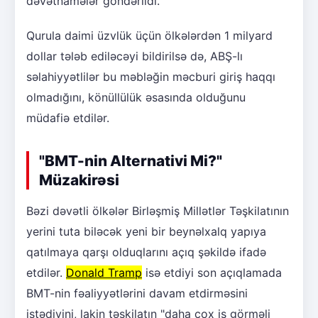
dəvətnamələr göndərildi.
Qurula daimi üzvlük üçün ölkələrdən 1 milyard
dollar tələb ediləcəyi bildirilsə də, ABŞ-lı
səlahiyyətlilər bu məbləğin məcburi giriş haqqı
olmadığını, könüllülük əsasında olduğunu
müdafiə etdilər.
"BMT-nin Alternativi Mi?"
Müzakirəsi
Bəzi dəvətli ölkələr Birləşmiş Millətlər Təşkilatının
yerini tuta biləcək yeni bir beynəlxalq yapıya
qatılmaya qarşı olduqlarını açıq şəkildə ifadə
etdilər.
Donald Tramp
isə etdiyi son açıqlamada
BMT-nin fəaliyyətlərini davam etdirməsini
istədiyini, lakin təşkilatın "daha çox iş görməli