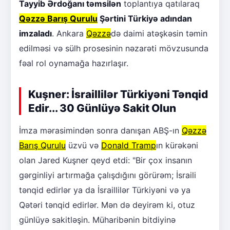
Tayyib Ərdoğanı təmsilən
toplantıya qatılaraq
Qəzzə Barış Qurulu
Şərtini Türkiyə adından
imzaladı
. Ankara
Qəzzə
də daimi atəşkəsin təmin
edilməsi və sülh prosesinin nəzarəti mövzusunda
fəal rol oynamağa hazırlaşır.
Kuşner: İsraillilər Türkiyəni Tənqid
Edir... 30 Günlüyə Sakit Olun
İmza mərasimindən sonra danışan ABŞ-ın
Qəzzə
Barış Qurulu
üzvü və
Donald Tramp
ın kürəkəni
olan Jared Kuşner qeyd etdi: "Bir çox insanın
gərginliyi artırmağa çalışdığını görürəm; İsraili
tənqid edirlər ya da İsraillilər Türkiyəni və ya
Qətəri tənqid edirlər. Mən də deyirəm ki, otuz
günlüyə sakitləşin. Müharibənin bitdiyinə