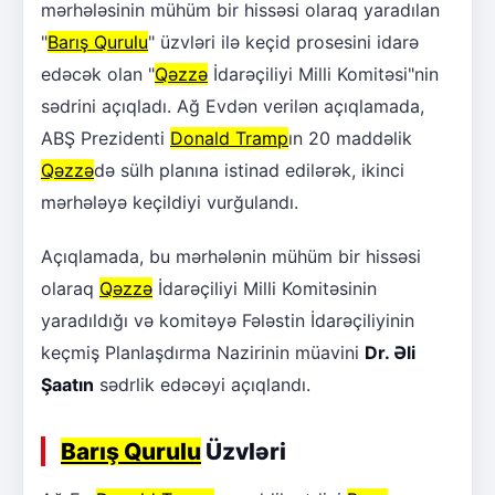
mərhələsinin mühüm bir hissəsi olaraq yaradılan
"
Barış Qurulu
" üzvləri ilə keçid prosesini idarə
edəcək olan "
Qəzzə
İdarəçiliyi Milli Komitəsi"nin
sədrini açıqladı. Ağ Evdən verilən açıqlamada,
ABŞ Prezidenti
Donald Tramp
ın 20 maddəlik
Qəzzə
də sülh planına istinad edilərək, ikinci
mərhələyə keçildiyi vurğulandı.
Açıqlamada, bu mərhələnin mühüm bir hissəsi
olaraq
Qəzzə
İdarəçiliyi Milli Komitəsinin
yaradıldığı və komitəyə Fələstin İdarəçiliyinin
keçmiş Planlaşdırma Nazirinin müavini
Dr. Əli
Şaatın
sədrlik edəcəyi açıqlandı.
Barış Qurulu
Üzvləri