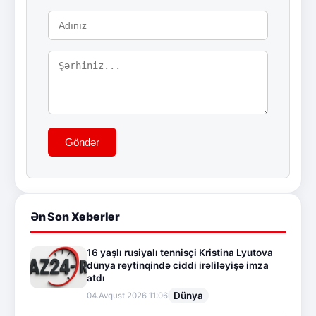
Göndər
Ən Son Xəbərlər
16 yaşlı rusiyalı tennisçi Kristina Lyutova
dünya reytinqində ciddi irəliləyişə imza
atdı
Dünya
04.Avqust.2026 11:06