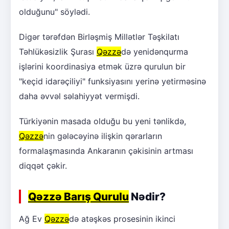
olduğunu" söylədi.
Digər tərəfdən Birləşmiş Millətlər Təşkilatı
Təhlükəsizlik Şurası
Qəzzə
də yenidənqurma
işlərini koordinasiya etmək üzrə qurulun bir
"keçid idarəçiliyi" funksiyasını yerinə yetirməsinə
daha əvvəl səlahiyyət vermişdi.
Türkiyənin masada olduğu bu yeni tənlikdə,
Qəzzə
nin gələcəyinə ilişkin qərarların
formalaşmasında Ankaranın çəkisinin artması
diqqət çəkir.
Qəzzə Barış Qurulu
Nədir?
Ağ Ev
Qəzzə
də atəşkəs prosesinin ikinci