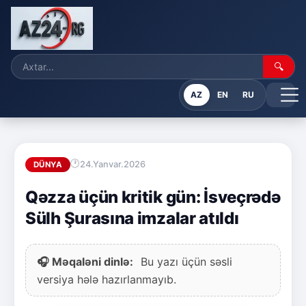
🔍
AZ
EN
RU
24.Yanvar.2026
DÜNYA
Qəzza üçün kritik gün: İsveçrədə
Sülh Şurasına imzalar atıldı
🎧 Məqaləni dinlə:
Bu yazı üçün səsli
versiya hələ hazırlanmayıb.