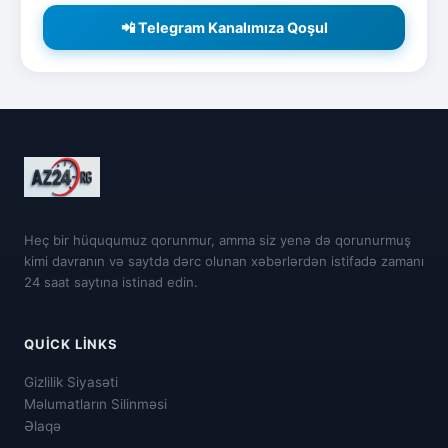
📲 Telegram Kanalımıza Qoşul
Heç bir hüququmuz qorunmur, amma siz yenə də qorunurmuş
kimi davranın və saytda dərc olunan xəbərlərdən istifadə zamanı
24 saat saytına istinad edin.
QUICK LINKS
Gizlilik Siyasəti
Məlumatların Silinməsi
Əlaqə