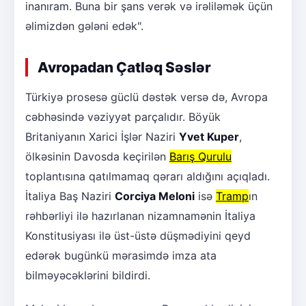
inanıram. Buna bir şans verək və irəliləmək üçün
əlimizdən gələni edək".
Avropadan Çatləq Səslər
Türkiyə prosesə güclü dəstək versə də, Avropa
cəbhəsində vəziyyət parçalıdır. Böyük
Britaniyanın Xarici İşlər Naziri
Yvet Kuper
,
ölkəsinin Davosda keçirilən
Barış Qurulu
toplantısına qatılmamaq qərarı aldığını açıqladı.
İtaliya Baş Naziri
Corciya Meloni
isə
Tramp
ın
rəhbərliyi ilə hazırlanan nizamnamənin İtaliya
Konstitusiyası ilə üst-üstə düşmədiyini qeyd
edərək bugünkü mərasimdə imza ata
bilməyəcəklərini bildirdi.