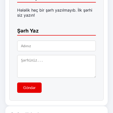
Hələlik heç bir şərh yazılmayıb. İlk şərhi
siz yazın!
Şərh Yaz
Göndər