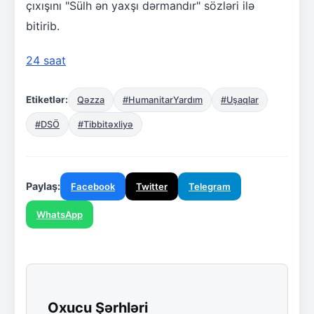
çıxışını "Sülh ən yaxşı dərmandır" sözləri ilə
bitirib.
24 saat
Etiketlər:
Qəzza
#HumanitarYardım
#Uşaqlar
#DSÖ
#Tibbitəxliyə
Paylaş:
Facebook
Twitter
Telegram
WhatsApp
Oxucu Şərhləri