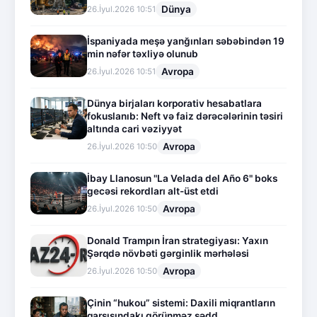
Dünya
26.İyul.2026 10:51
İspaniyada meşə yanğınları səbəbindən 19
min nəfər təxliyə olunub
Avropa
26.İyul.2026 10:51
Dünya birjaları korporativ hesabatlara
fokuslanıb: Neft və faiz dərəcələrinin təsiri
altında cari vəziyyət
Avropa
26.İyul.2026 10:50
İbay Llanosun "La Velada del Año 6" boks
gecəsi rekordları alt-üst etdi
Avropa
26.İyul.2026 10:50
Donald Trampın İran strategiyası: Yaxın
Şərqdə növbəti gərginlik mərhələsi
Avropa
26.İyul.2026 10:50
Çinin “hukou” sistemi: Daxili miqrantların
qarşısındakı görünməz sədd