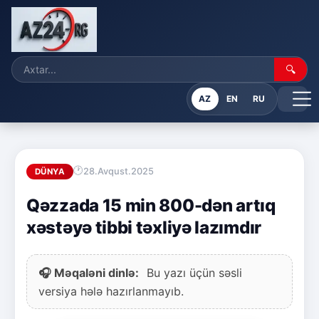
🔍
AZ
EN
RU
28.Avqust.2025
DÜNYA
Qəzzada 15 min 800-dən artıq
xəstəyə tibbi təxliyə lazımdır
🎧 Məqaləni dinlə:
Bu yazı üçün səsli
versiya hələ hazırlanmayıb.