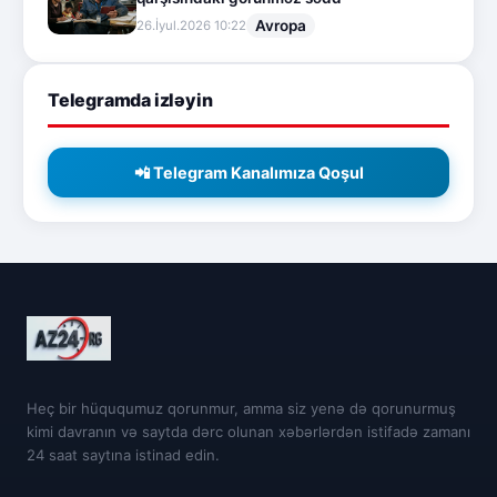
Avropa
26.İyul.2026 10:22
Telegramda izləyin
📲 Telegram Kanalımıza Qoşul
Heç bir hüququmuz qorunmur, amma siz yenə də qorunurmuş
kimi davranın və saytda dərc olunan xəbərlərdən istifadə zamanı
24 saat saytına istinad edin.