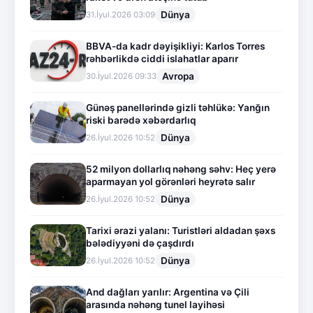
Dünya
31.İyul.2026 03:09
BBVA-da kadr dəyişikliyi: Karlos Torres
rəhbərlikdə ciddi islahatlar aparır
Avropa
30.İyul.2026 09:33
Günəş panellərində gizli təhlükə: Yanğın
riski barədə xəbərdarlıq
Dünya
26.İyul.2026 10:52
52 milyon dollarlıq nəhəng səhv: Heç yerə
aparmayan yol görənləri heyrətə salır
Dünya
26.İyul.2026 10:52
Tarixi ərazi yalanı: Turistləri aldadan şəxs
bələdiyyəni də çaşdırdı
Dünya
26.İyul.2026 10:52
And dağları yarılır: Argentina və Çili
arasında nəhəng tunel layihəsi