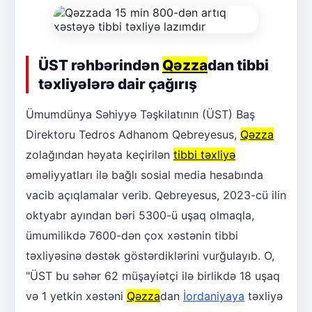
ÜST rəhbərindən
Qəzza
dan tibbi
təxliyələrə dair çağırış
Ümumdünya Səhiyyə Təşkilatının (ÜST) Baş
Direktoru Tedros Adhanom Qebreyesus,
Qəzza
zolağından həyata keçirilən
tibbi təxliyə
əməliyyatları ilə bağlı sosial media hesabında
vacib açıqlamalar verib. Qebreyesus, 2023-cü ilin
oktyabr ayından bəri 5300-ü uşaq olmaqla,
ümumilikdə 7600-dən çox xəstənin tibbi
təxliyəsinə dəstək göstərdiklərini vurğulayıb. O,
"ÜST bu səhər 62 müşayiətçi ilə birlikdə 18 uşaq
və 1 yetkin xəstəni
Qəzza
dan
İordaniyaya
təxliyə