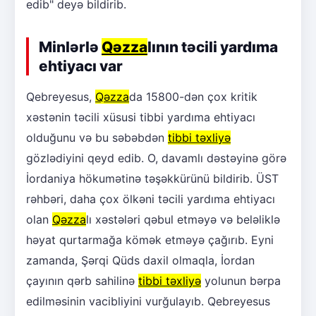
edib" deyə bildirib.
Minlərlə
Qəzza
lının təcili yardıma
ehtiyacı var
Qebreyesus,
Qəzza
da 15800-dən çox kritik
xəstənin təcili xüsusi tibbi yardıma ehtiyacı
olduğunu və bu səbəbdən
tibbi təxliyə
gözlədiyini qeyd edib. O, davamlı dəstəyinə görə
İordaniya hökumətinə təşəkkürünü bildirib. ÜST
rəhbəri, daha çox ölkəni təcili yardıma ehtiyacı
olan
Qəzza
lı xəstələri qəbul etməyə və beləliklə
həyat qurtarmağa kömək etməyə çağırıb. Eyni
zamanda, Şərqi Qüds daxil olmaqla, İordan
çayının qərb sahilinə
tibbi təxliyə
yolunun bərpa
edilməsinin vacibliyini vurğulayıb. Qebreyesus