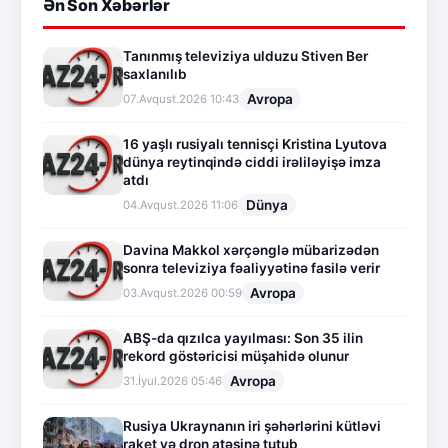
Ən Son Xəbərlər
Tanınmış televiziya ulduzu Stiven Ber
saxlanılıb
Avropa
07.Avqust.2026 10:43
16 yaşlı rusiyalı tennisçi Kristina Lyutova
dünya reytinqində ciddi irəliləyişə imza
atdı
Dünya
04.Avqust.2026 11:06
Davina Makkol xərçənglə mübarizədən
sonra televiziya fəaliyyətinə fasilə verir
Avropa
03.Avqust.2026 00:59
ABŞ-da qızılca yayılması: Son 35 ilin
rekord göstəricisi müşahidə olunur
Avropa
31.İyul.2026 05:46
Rusiya Ukraynanın iri şəhərlərini kütləvi
raket və dron atəşinə tutub