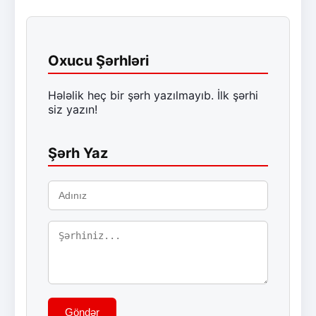
Oxucu Şərhləri
Hələlik heç bir şərh yazılmayıb. İlk şərhi
siz yazın!
Şərh Yaz
Göndər