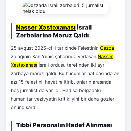
Nasser Xəstəxanası
İsrail
Zərbələrinə Məruz Qaldı
25 avqust 2025-ci il tarixində Fələstinin
Qəzza
zolağının Xan Yunis şəhərində yerləşən
Nasser
Xəstəxanası
İsrail ordusu tərəfindən iki ayrı
zərbəyə məruz qaldı. Bu hücumlar nəticəsində ən
azı 15 fələstinli həyatını itirib, onların arasında
beş jurnalist də var idi. Hadisə bölgədəki
humanitar vəziyyətin kritikliyini bir daha gözlər
önünə sərdi.
Tibbi Personalın Hədəf Alınması