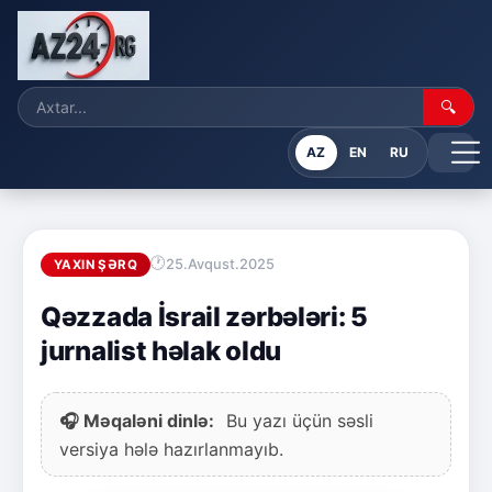
🔍
AZ
EN
RU
25.Avqust.2025
YAXIN ŞƏRQ
Qəzzada İsrail zərbələri: 5
jurnalist həlak oldu
🎧 Məqaləni dinlə:
Bu yazı üçün səsli
versiya hələ hazırlanmayıb.