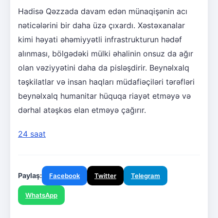
Hadisə Qəzzada davam edən münaqişənin acı
nəticələrini bir daha üzə çıxardı. Xəstəxanalar
kimi həyati əhəmiyyətli infrastrukturun hədəf
alınması, bölgədəki mülki əhalinin onsuz da ağır
olan vəziyyətini daha da pisləşdirir. Beynəlxalq
təşkilatlar və insan haqları müdafiəçiləri tərəfləri
beynəlxalq humanitar hüquqa riayət etməyə və
dərhal atəşkəs elan etməyə çağırır.
24 saat
Paylaş:
Facebook
Twitter
Telegram
WhatsApp