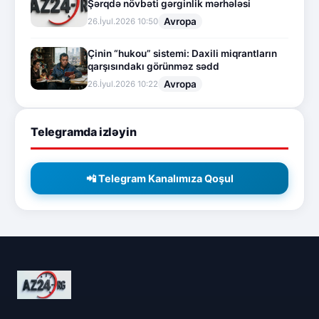
Şərqdə növbəti gərginlik mərhələsi
Avropa
26.İyul.2026 10:50
Çinin “hukou” sistemi: Daxili miqrantların
qarşısındakı görünməz sədd
Avropa
26.İyul.2026 10:22
Telegramda izləyin
📲 Telegram Kanalımıza Qoşul