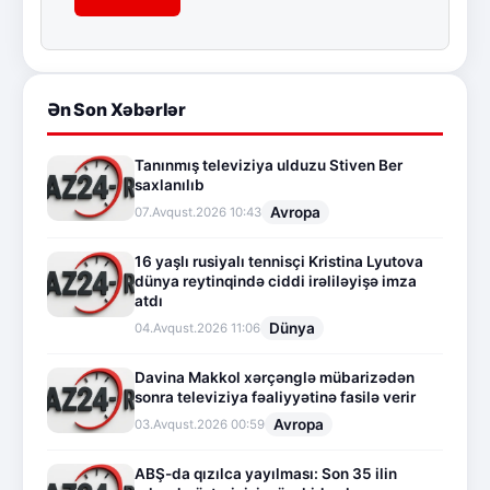
Ən Son Xəbərlər
Tanınmış televiziya ulduzu Stiven Ber
saxlanılıb
Avropa
07.Avqust.2026 10:43
16 yaşlı rusiyalı tennisçi Kristina Lyutova
dünya reytinqində ciddi irəliləyişə imza
atdı
Dünya
04.Avqust.2026 11:06
Davina Makkol xərçənglə mübarizədən
sonra televiziya fəaliyyətinə fasilə verir
Avropa
03.Avqust.2026 00:59
ABŞ-da qızılca yayılması: Son 35 ilin