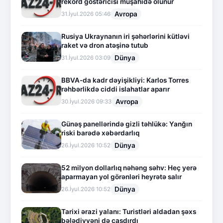
rekord göstəricisi müşahidə olunur
Avropa
31.İyul.2026 05:46
Rusiya Ukraynanın iri şəhərlərini kütləvi
raket və dron atəşinə tutub
Dünya
31.İyul.2026 03:09
BBVA-da kadr dəyişikliyi: Karlos Torres
rəhbərlikdə ciddi islahatlar aparır
Avropa
30.İyul.2026 09:33
Günəş panellərində gizli təhlükə: Yanğın
riski barədə xəbərdarlıq
Dünya
26.İyul.2026 10:52
52 milyon dollarlıq nəhəng səhv: Heç yerə
aparmayan yol görənləri heyrətə salır
Dünya
26.İyul.2026 10:52
Tarixi ərazi yalanı: Turistləri aldadan şəxs
bələdiyyəni də çaşdırdı