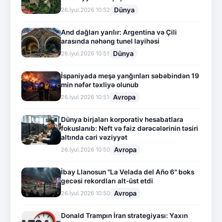
Dünya
26.İyul.2026 10:52
And dağları yarılır: Argentina və Çili
arasında nəhəng tunel layihəsi
Dünya
26.İyul.2026 10:51
İspaniyada meşə yanğınları səbəbindən 19
min nəfər təxliyə olunub
Avropa
26.İyul.2026 10:51
Dünya birjaları korporativ hesabatlara
fokuslanıb: Neft və faiz dərəcələrinin təsiri
altında cari vəziyyət
Avropa
26.İyul.2026 10:50
İbay Llanosun "La Velada del Año 6" boks
gecəsi rekordları alt-üst etdi
Avropa
26.İyul.2026 10:50
Donald Trampın İran strategiyası: Yaxın