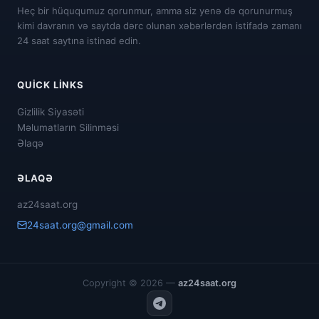
Heç bir hüququmuz qorunmur, amma siz yenə də qorunurmuş
kimi davranın və saytda dərc olunan xəbərlərdən istifadə zamanı
24 saat saytına istinad edin.
QUICK LINKS
Gizlilik Siyasəti
Məlumatların Silinməsi
Əlaqə
ƏLAQƏ
az24saat.org
24saat.org@gmail.com
Copyright © 2026 —
az24saat.org