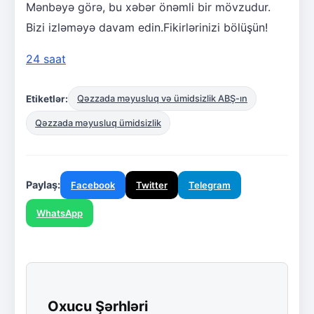
Mənbəyə görə, bu xəbər önəmli bir mövzudur.
Bizi izləməyə davam edin.Fikirlərinizi bölüşün!
24 saat
Etiketlər:
Qəzzada məyusluq və ümidsizlik ABŞ-ın
Qəzzada məyusluq ümidsizlik
Paylaş:
Facebook
Twitter
Telegram
WhatsApp
Oxucu Şərhləri