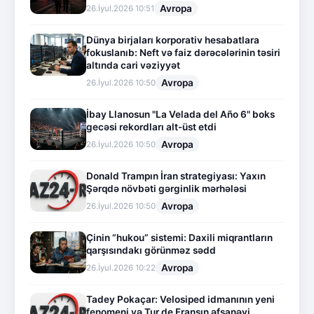
Avropa
26.İyul.2026 10:51
Dünya birjaları korporativ hesabatlara
fokuslanıb: Neft və faiz dərəcələrinin təsiri
altında cari vəziyyət
Avropa
26.İyul.2026 10:50
İbay Llanosun "La Velada del Año 6" boks
gecəsi rekordları alt-üst etdi
Avropa
26.İyul.2026 10:50
Donald Trampın İran strategiyası: Yaxın
Şərqdə növbəti gərginlik mərhələsi
Avropa
26.İyul.2026 10:50
Çinin “hukou” sistemi: Daxili miqrantların
qarşısındakı görünməz sədd
Avropa
26.İyul.2026 10:22
Tadey Pokaçar: Velosiped idmanının yeni
fenomeni və Tur de Fransın əfsanəvi