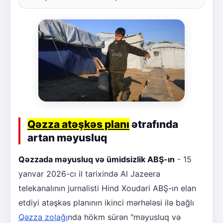
Qəzza atəşkəs planı
ətrafında
artan məyusluq
Qəzzada məyusluq və ümidsizlik ABŞ-ın
- 15
yanvar 2026-cı il tarixində Al Jazeera
telekanalının jurnalisti Hind Xoudari ABŞ-ın elan
etdiyi atəşkəs planının ikinci mərhələsi ilə bağlı
Qəzza zolağı
nda hökm sürən "məyusluq və