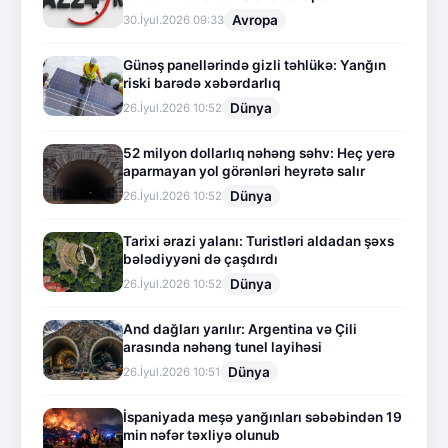
Avropa
30.İyul.2026 09:33
Günəş panellərində gizli təhlükə: Yanğın
riski barədə xəbərdarlıq
Dünya
26.İyul.2026 10:52
52 milyon dollarlıq nəhəng səhv: Heç yerə
aparmayan yol görənləri heyrətə salır
Dünya
26.İyul.2026 10:52
Tarixi ərazi yalanı: Turistləri aldadan şəxs
bələdiyyəni də çaşdırdı
Dünya
26.İyul.2026 10:52
And dağları yarılır: Argentina və Çili
arasında nəhəng tunel layihəsi
Dünya
26.İyul.2026 10:51
İspaniyada meşə yanğınları səbəbindən 19
min nəfər təxliyə olunub