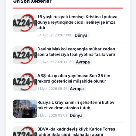
Ən Son Xəbərlər
16 yaşlı rusiyalı tennisçi Kristina Lyutova
dünya reytinqində ciddi irəliləyişə imza
atdı
Dünya
04.Avqust.2026 11:06
Davina Makkol xərçənglə mübarizədən
sonra televiziya fəaliyyətinə fasilə verir
Avropa
03.Avqust.2026 00:59
ABŞ-da qızılca yayılması: Son 35 ilin
rekord göstəricisi müşahidə olunur
Avropa
31.İyul.2026 05:46
Rusiya Ukraynanın iri şəhərlərini kütləvi
raket və dron atəşinə tutub
Dünya
31.İyul.2026 03:09
BBVA-da kadr dəyişikliyi: Karlos Torres
rəhbərlikdə ciddi islahatlar aparır