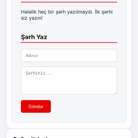
Hələlik heç bir şərh yazılmayıb. İlk şərhi
siz yazın!
Şərh Yaz
Göndər