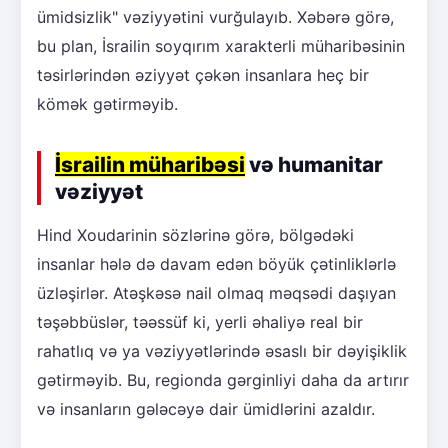
ümidsizlik" vəziyyətini vurğulayıb. Xəbərə görə,
bu plan, İsrailin soyqırım xarakterli müharibəsinin
təsirlərindən əziyyət çəkən insanlara heç bir
kömək gətirməyib.
İsrailin müharibəsi
və humanitar
vəziyyət
Hind Xoudarinin sözlərinə görə, bölgədəki
insanlar hələ də davam edən böyük çətinliklərlə
üzləşirlər. Atəşkəsə nail olmaq məqsədi daşıyan
təşəbbüslər, təəssüf ki, yerli əhaliyə real bir
rahatlıq və ya vəziyyətlərində əsaslı bir dəyişiklik
gətirməyib. Bu, regionda gərginliyi daha da artırır
və insanların gələcəyə dair ümidlərini azaldır.