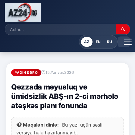
🔍
AZ
EN
RU
15.Yanvar.2026
YAXIN ŞƏRQ
Qəzzada məyusluq və
ümidsizlik ABŞ-ın 2-ci mərhələ
atəşkəs planı fonunda
🎧 Məqaləni dinlə:
Bu yazı üçün səsli
versiya hələ hazırlanmayıb.