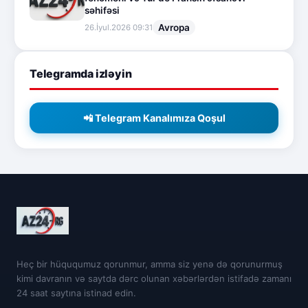
səhifəsi
Avropa
26.İyul.2026 09:31
Telegramda izləyin
📲 Telegram Kanalımıza Qoşul
Heç bir hüququmuz qorunmur, amma siz yenə də qorunurmuş
kimi davranın və saytda dərc olunan xəbərlərdən istifadə zamanı
24 saat saytına istinad edin.