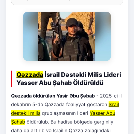
Qəzzada
İsrail Dəstəkli Milis Lideri
Yasser Abu Şahab Öldürüldü
Qəzzada öldürülən Yasir Əbu Şəbab
- 2025-ci il
dekabrın 5-də Qəzzada fəaliyyət göstərən
İsrail
dəstəkli milis
qruplaşmasının lideri
Yasser Abu
Şahab
öldürülüb. Bu hadisə bölgədə gərginliyi
daha da artırıb və İsrailin Qəzza zolağındakı