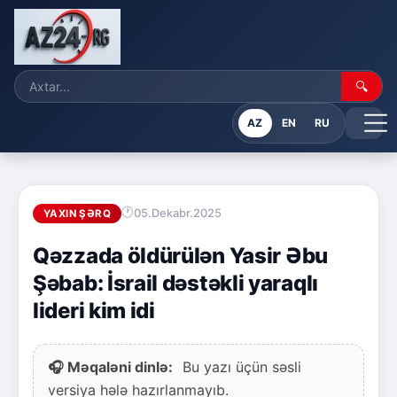
🔍
AZ
EN
RU
05.Dekabr.2025
YAXIN ŞƏRQ
Qəzzada öldürülən Yasir Əbu
Şəbab: İsrail dəstəkli yaraqlı
lideri kim idi
🎧 Məqaləni dinlə:
Bu yazı üçün səsli
versiya hələ hazırlanmayıb.