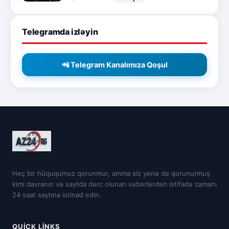
Telegramda izləyin
📲 Telegram Kanalımıza Qoşul
Heç bir hüququmuz qorunmur, amma siz yenə də qorunurmuş
kimi davranın və saytda dərc olunan xəbərlərdən istifadə zamanı
24 saat saytına istinad edin.
QUICK LINKS