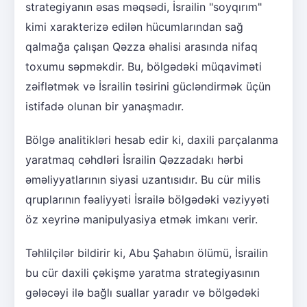
strategiyanın əsas məqsədi, İsrailin "soyqırım"
kimi xarakterizə edilən hücumlarından sağ
qalmağa çalışan Qəzza əhalisi arasında nifaq
toxumu səpməkdir. Bu, bölgədəki müqaviməti
zəiflətmək və İsrailin təsirini gücləndirmək üçün
istifadə olunan bir yanaşmadır.
Bölgə analitikləri hesab edir ki, daxili parçalanma
yaratmaq cəhdləri İsrailin Qəzzadakı hərbi
əməliyyatlarının siyasi uzantısıdır. Bu cür milis
qruplarının fəaliyyəti İsrailə bölgədəki vəziyyəti
öz xeyrinə manipulyasiya etmək imkanı verir.
Təhlilçilər bildirir ki, Abu Şahabın ölümü, İsrailin
bu cür daxili çəkişmə yaratma strategiyasının
gələcəyi ilə bağlı suallar yaradır və bölgədəki