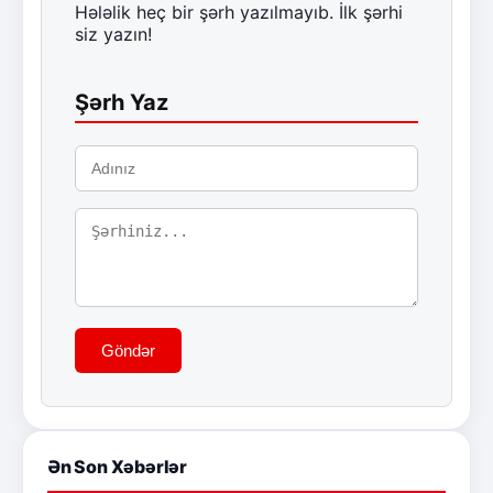
Hələlik heç bir şərh yazılmayıb. İlk şərhi
siz yazın!
Şərh Yaz
Göndər
Ən Son Xəbərlər