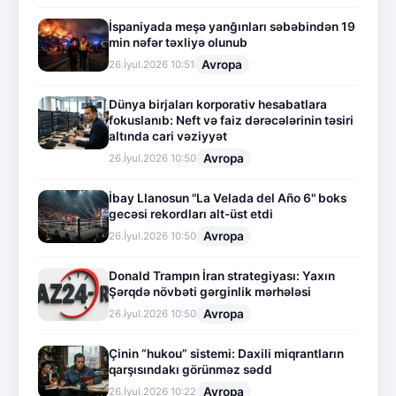
İspaniyada meşə yanğınları səbəbindən 19
min nəfər təxliyə olunub
Avropa
26.İyul.2026 10:51
Dünya birjaları korporativ hesabatlara
fokuslanıb: Neft və faiz dərəcələrinin təsiri
altında cari vəziyyət
Avropa
26.İyul.2026 10:50
İbay Llanosun "La Velada del Año 6" boks
gecəsi rekordları alt-üst etdi
Avropa
26.İyul.2026 10:50
Donald Trampın İran strategiyası: Yaxın
Şərqdə növbəti gərginlik mərhələsi
Avropa
26.İyul.2026 10:50
Çinin “hukou” sistemi: Daxili miqrantların
qarşısındakı görünməz sədd
Avropa
26.İyul.2026 10:22