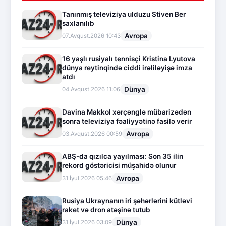
Tanınmış televiziya ulduzu Stiven Ber
saxlanılıb
Avropa
07.Avqust.2026 10:43
16 yaşlı rusiyalı tennisçi Kristina Lyutova
dünya reytinqində ciddi irəliləyişə imza
atdı
Dünya
04.Avqust.2026 11:06
Davina Makkol xərçənglə mübarizədən
sonra televiziya fəaliyyətinə fasilə verir
Avropa
03.Avqust.2026 00:59
ABŞ-da qızılca yayılması: Son 35 ilin
rekord göstəricisi müşahidə olunur
Avropa
31.İyul.2026 05:46
Rusiya Ukraynanın iri şəhərlərini kütləvi
raket və dron atəşinə tutub
Dünya
31.İyul.2026 03:09