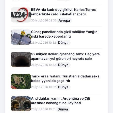
BBVA-da kadr dəyişikliyi: Karlos Torres
rəhbərlikdə ciddi islahatlar aparır
Avropa
30.İyul.2026 09:33
Günəş panellərində gizli təhlükə: Yanğın
riski barədə xəbərdarlıq
Dünya
26.İyul.2026 10:52
52 milyon dollarlıq nəhəng səhv: Heç yerə
aparmayan yol görənləri heyrətə salır
Dünya
26.İyul.2026 10:52
Tarixi ərazi yalanı: Turistləri aldadan şəxs
bələdiyyəni də çaşdırdı
Dünya
26.İyul.2026 10:52
And dağları yarılır: Argentina və Çili
arasında nəhəng tunel layihəsi
Dünya
26.İyul.2026 10:51