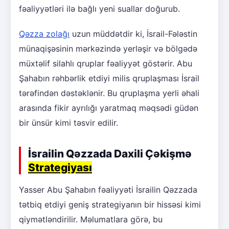
fəaliyyətləri ilə bağlı yeni suallar doğurub.
Qəzza zolağı
uzun müddətdir ki, İsrail-Fələstin
münaqişəsinin mərkəzində yerləşir və bölgədə
müxtəlif silahlı qruplar fəaliyyət göstərir. Abu
Şahabın rəhbərlik etdiyi milis qruplaşması İsrail
tərəfindən dəstəklənir. Bu qruplaşma yerli əhali
arasında fikir ayrılığı yaratmaq məqsədi güdən
bir ünsür kimi təsvir edilir.
İsrailin Qəzzada Daxili Çəkişmə
Strategiyası
Yasser Abu Şahabın fəaliyyəti İsrailin Qəzzada
tətbiq etdiyi geniş strategiyanın bir hissəsi kimi
qiymətləndirilir. Məlumatlara görə, bu