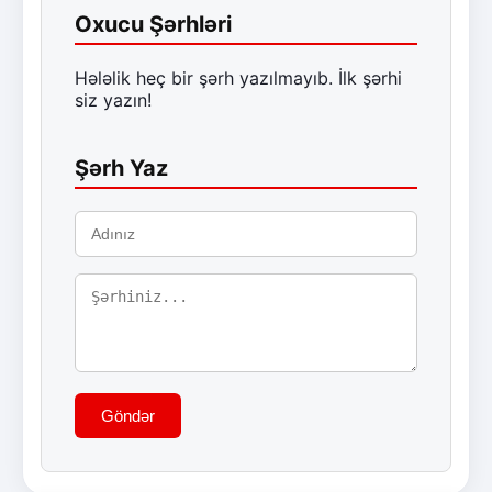
Oxucu Şərhləri
Hələlik heç bir şərh yazılmayıb. İlk şərhi
siz yazın!
Şərh Yaz
Göndər