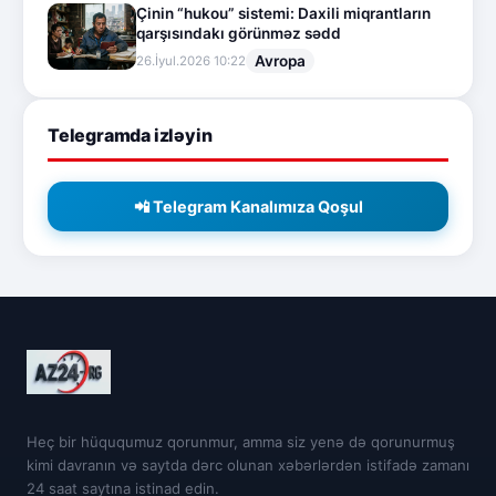
Çinin “hukou” sistemi: Daxili miqrantların
qarşısındakı görünməz sədd
Avropa
26.İyul.2026 10:22
Telegramda izləyin
📲 Telegram Kanalımıza Qoşul
Heç bir hüququmuz qorunmur, amma siz yenə də qorunurmuş
kimi davranın və saytda dərc olunan xəbərlərdən istifadə zamanı
24 saat saytına istinad edin.