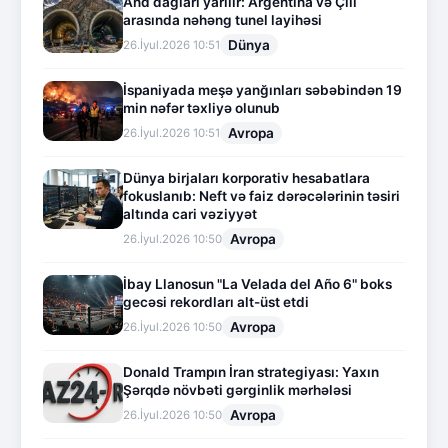
And dağları yarılır: Argentina və Çili
arasında nəhəng tunel layihəsi
Dünya
26.İyul.2026 10:51
İspaniyada meşə yanğınları səbəbindən 19
min nəfər təxliyə olunub
Avropa
26.İyul.2026 10:51
Dünya birjaları korporativ hesabatlara
fokuslanıb: Neft və faiz dərəcələrinin təsiri
altında cari vəziyyət
Avropa
26.İyul.2026 10:50
İbay Llanosun "La Velada del Año 6" boks
gecəsi rekordları alt-üst etdi
Avropa
26.İyul.2026 10:50
Donald Trampın İran strategiyası: Yaxın
Şərqdə növbəti gərginlik mərhələsi
Avropa
26.İyul.2026 10:50