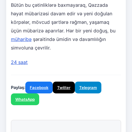
Bütün bu çətinliklərə baxmayaraq, Qəzzada
həyat mübarizəsi davam edir və yeni doğulan
körpələr, mövcud şərtlərə rəğmən, yaşamaq
üçün mübarizə aparırlar. Hər bir yeni doğuş, bu
müharibə
şəraitində ümidin və davamlılığın
simvoluna çevrilir.
24 saat
Paylaş:
Facebook
Twitter
Telegram
WhatsApp