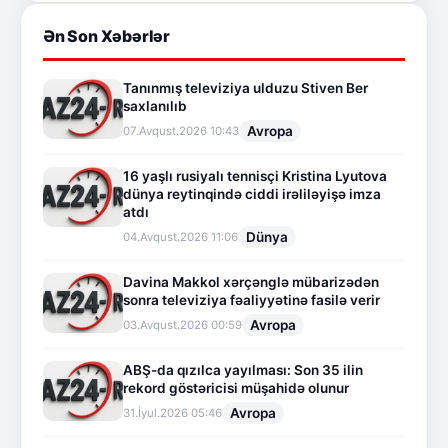
Ən Son Xəbərlər
Tanınmış televiziya ulduzu Stiven Ber
saxlanılıb
Avropa
07.Avqust.2026 10:43
16 yaşlı rusiyalı tennisçi Kristina Lyutova
dünya reytinqində ciddi irəliləyişə imza
atdı
Dünya
04.Avqust.2026 11:06
Davina Makkol xərçənglə mübarizədən
sonra televiziya fəaliyyətinə fasilə verir
Avropa
03.Avqust.2026 00:59
ABŞ-da qızılca yayılması: Son 35 ilin
rekord göstəricisi müşahidə olunur
Avropa
31.İyul.2026 05:46