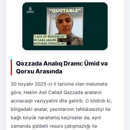
Qəzzada Analıq Dramı: Ümid və
Qorxu Arasında
30 noyabr 2025-ci il tarixinə olan məlumata
görə, Həkim Asil Cəllad Qəzzada anaların
acınacaqlı vəziyyətini dilə gətirib. O bildirib ki,
bölgədəki analar, yaxınlarının təhlükəsizliyi ilə
bağlı böyük narahatlıq keçirsələr də, eyni
zamanda şiddətli resurs çatışmazlığı ilə