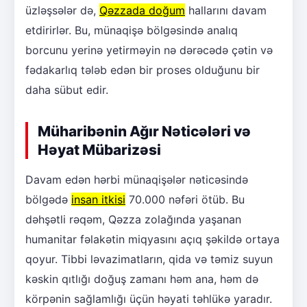
üzləşsələr də,
Qəzzada doğum
hallarını davam
etdirirlər. Bu, münaqişə bölgəsində analıq
borcunu yerinə yetirməyin nə dərəcədə çətin və
fədakarlıq tələb edən bir proses olduğunu bir
daha sübut edir.
Müharibənin Ağır Nəticələri və
Həyat Mübarizəsi
Davam edən hərbi münaqişələr nəticəsində
bölgədə
insan itkisi
70.000 nəfəri ötüb. Bu
dəhşətli rəqəm, Qəzza zolağında yaşanan
humanitar fəlakətin miqyasını açıq şəkildə ortaya
qoyur. Tibbi ləvazimatların, qida və təmiz suyun
kəskin qıtlığı doğuş zamanı həm ana, həm də
körpənin sağlamlığı üçün həyati təhlükə yaradır.