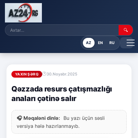
🔍
AZ
EN
RU
30.Noyabr.2025
YAXIN ŞƏRQ
Qəzzada resurs çatışmazlığı
anaları çətinə salır
🎧 Məqaləni dinlə:
Bu yazı üçün səsli
versiya hələ hazırlanmayıb.