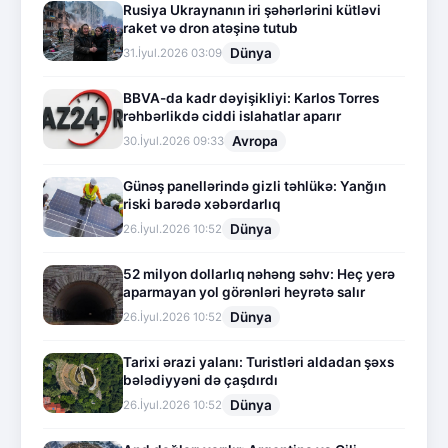
Rusiya Ukraynanın iri şəhərlərini kütləvi
raket və dron atəşinə tutub
Dünya
31.İyul.2026 03:09
BBVA-da kadr dəyişikliyi: Karlos Torres
rəhbərlikdə ciddi islahatlar aparır
Avropa
30.İyul.2026 09:33
Günəş panellərində gizli təhlükə: Yanğın
riski barədə xəbərdarlıq
Dünya
26.İyul.2026 10:52
52 milyon dollarlıq nəhəng səhv: Heç yerə
aparmayan yol görənləri heyrətə salır
Dünya
26.İyul.2026 10:52
Tarixi ərazi yalanı: Turistləri aldadan şəxs
bələdiyyəni də çaşdırdı
Dünya
26.İyul.2026 10:52