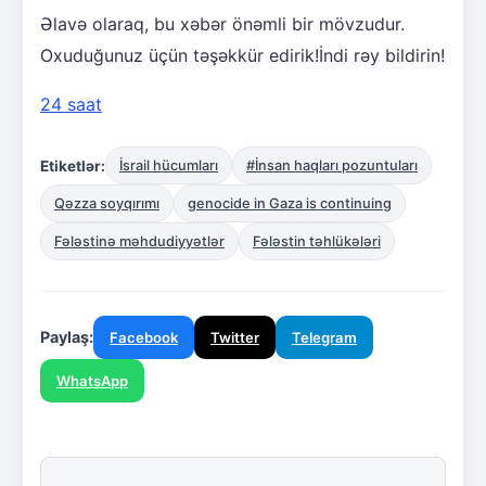
Əlavə olaraq, bu xəbər önəmli bir mövzudur.
Oxuduğunuz üçün təşəkkür edirik!İndi rəy bildirin!
24 saat
Etiketlər:
İsrail hücumları
#İnsan haqları pozuntuları
Qəzza soyqırımı
genocide in Gaza is continuing
Fələstinə məhdudiyyətlər
Fələstin təhlükələri
Paylaş:
Facebook
Twitter
Telegram
WhatsApp