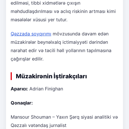
edilməsi, tibbi xidmətlərə çıxışın
məhdudlaşdırılması və aclıq riskinin artması kimi
məsələlər xüsusi yer tutur.
Qəzzada soyqırımı
mövzusunda davam edən
müzakirələr beynəlxalq ictimaiyyəti dərindən
narahat edir və təcili həll yollarının tapılmasına
çağırışlar edilir.
Müzakirənin İştirakçıları
Aparıcı:
Adrian Finighan
Qonaqlar:
Mansour Shouman – Yaxın Şərq siyasi analitiki və
Qəzzalı vətəndaş jurnalist