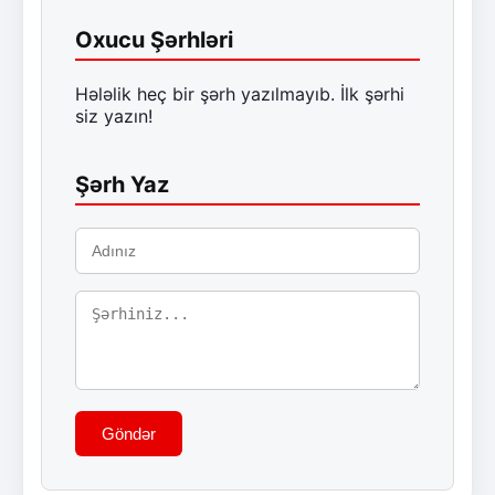
Oxucu Şərhləri
Hələlik heç bir şərh yazılmayıb. İlk şərhi
siz yazın!
Şərh Yaz
Göndər