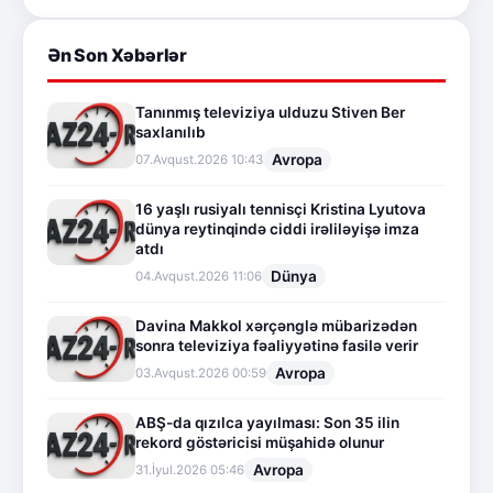
Ən Son Xəbərlər
Tanınmış televiziya ulduzu Stiven Ber
saxlanılıb
Avropa
07.Avqust.2026 10:43
16 yaşlı rusiyalı tennisçi Kristina Lyutova
dünya reytinqində ciddi irəliləyişə imza
atdı
Dünya
04.Avqust.2026 11:06
Davina Makkol xərçənglə mübarizədən
sonra televiziya fəaliyyətinə fasilə verir
Avropa
03.Avqust.2026 00:59
ABŞ-da qızılca yayılması: Son 35 ilin
rekord göstəricisi müşahidə olunur
Avropa
31.İyul.2026 05:46