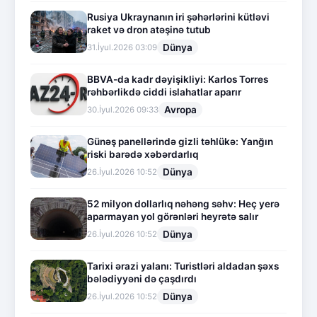
Rusiya Ukraynanın iri şəhərlərini kütləvi
raket və dron atəşinə tutub
Dünya
31.İyul.2026 03:09
BBVA-da kadr dəyişikliyi: Karlos Torres
rəhbərlikdə ciddi islahatlar aparır
Avropa
30.İyul.2026 09:33
Günəş panellərində gizli təhlükə: Yanğın
riski barədə xəbərdarlıq
Dünya
26.İyul.2026 10:52
52 milyon dollarlıq nəhəng səhv: Heç yerə
aparmayan yol görənləri heyrətə salır
Dünya
26.İyul.2026 10:52
Tarixi ərazi yalanı: Turistləri aldadan şəxs
bələdiyyəni də çaşdırdı
Dünya
26.İyul.2026 10:52