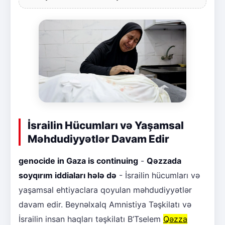
İsrailin Hücumları və Yaşamsal
Məhdudiyyətlər Davam Edir
genocide in Gaza is continuing
-
Qəzzada
soyqırım iddiaları hələ də
- İsrailin hücumları və
yaşamsal ehtiyaclara qoyulan məhdudiyyətlər
davam edir. Beynəlxalq Amnistiya Təşkilatı və
İsrailin insan haqları təşkilatı B’Tselem
Qəzza