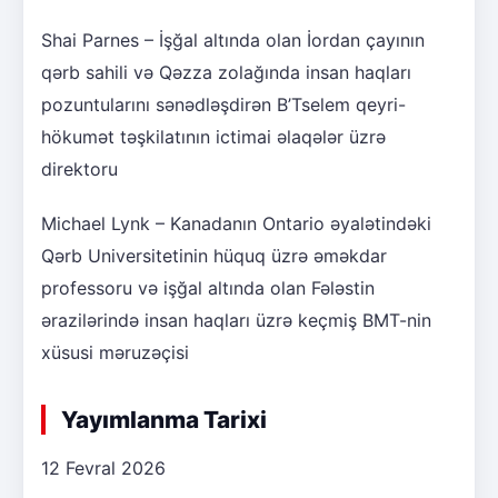
Shai Parnes – İşğal altında olan İordan çayının
qərb sahili və Qəzza zolağında insan haqları
pozuntularını sənədləşdirən B’Tselem qeyri-
hökumət təşkilatının ictimai əlaqələr üzrə
direktoru
Michael Lynk – Kanadanın Ontario əyalətindəki
Qərb Universitetinin hüquq üzrə əməkdar
professoru və işğal altında olan Fələstin
ərazilərində insan haqları üzrə keçmiş BMT-nin
xüsusi məruzəçisi
Yayımlanma Tarixi
12 Fevral 2026