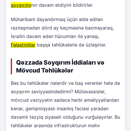
soyqırımı
nın davam etdiyini bildirirlər.
Müharibəni dayandırmaq üçün əldə edilən
razılaşmadan dörd ay keçməsinə baxmayaraq,
İsrailin davam edən hücumları ilə yanaşı,
Fələstinlilər
başqa təhlükələrlə də üzləşirlər.
Qəzzada Soyqırım İddiaları və
Mövcud Təhlükələr
Bəs bu təhlükələr nələrdir və baş verənlər hələ də
soyqırım səviyyəsindədirmi? Mütəxəssislər,
mövcud vəziyyətin sadəcə hərbi əməliyyatlardan
kənar, genişmiqyaslı insanlıq faciəsi yaradan
davamlı təzyiq siyasəti olduğunu vurğulayırlar. Bu
təhlükələr arasında infrastrukturun məhv