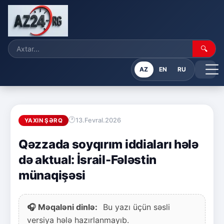
🔍
AZ
EN
RU
13.Fevral.2026
YAXIN ŞƏRQ
Qəzzada soyqırım iddiaları hələ
də aktual: İsrail-Fələstin
münaqişəsi
🎧 Məqaləni dinlə:
Bu yazı üçün səsli
versiya hələ hazırlanmayıb.