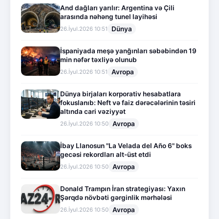
And dağları yarılır: Argentina və Çili
arasında nəhəng tunel layihəsi
Dünya
26.İyul.2026 10:51
İspaniyada meşə yanğınları səbəbindən 19
min nəfər təxliyə olunub
Avropa
26.İyul.2026 10:51
Dünya birjaları korporativ hesabatlara
fokuslanıb: Neft və faiz dərəcələrinin təsiri
altında cari vəziyyət
Avropa
26.İyul.2026 10:50
İbay Llanosun "La Velada del Año 6" boks
gecəsi rekordları alt-üst etdi
Avropa
26.İyul.2026 10:50
Donald Trampın İran strategiyası: Yaxın
Şərqdə növbəti gərginlik mərhələsi
Avropa
26.İyul.2026 10:50