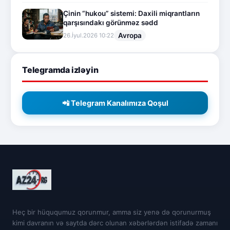
Çinin “hukou” sistemi: Daxili miqrantların
qarşısındakı görünməz sədd
Avropa
26.İyul.2026 10:22
Telegramda izləyin
📲 Telegram Kanalımıza Qoşul
Heç bir hüququmuz qorunmur, amma siz yenə də qorunurmuş
kimi davranın və saytda dərc olunan xəbərlərdən istifadə zamanı