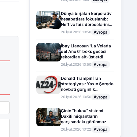
Dünya birjaları korporativ
hesabatlara fokuslanıb:
Neft və faiz dərəcələrinin
təsiri altında cari vəziyyət
Avropa
26.İyul.2026 10:50
İbay Llanosun "La Velada
del Año 6" boks gecəsi
rekordları alt-üst etdi
Avropa
26.İyul.2026 10:50
Donald Trampın İran
strategiyası: Yaxın Şərqdə
növbəti gərginlik
mərhələsi
Avropa
26.İyul.2026 10:50
Çinin “hukou” sistemi:
Daxili miqrantların
qarşısındakı görünməz
sədd
Avropa
26.İyul.2026 10:22