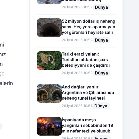
Dünya
26.İyul.2026 10:52
52 milyon dollarlıq nəhəng
səhv: Heç yerə aparmayan
yol görənləri heyrətə salır
Dünya
26.İyul.2026 10:52
ni
nız
Tarixi ərazi yalanı:
Turistləri aldadan şəxs
ın
bələdiyyəni də çaşdırdı
Dünya
şə
26.İyul.2026 10:52
ələrin
And dağları yarılır:
Argentina və Çili arasında
nəhəng tunel layihəsi
Dünya
26.İyul.2026 10:51
İspaniyada meşə
yanğınları səbəbindən 19
min nəfər təxliyə olunub
Avropa
26.İyul.2026 10:51