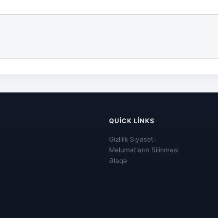
QUICK LINKS
Gizlilik Siyasəti
Məlumatların Silinməsi
Əlaqə