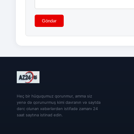
Göndər
Heç bir hüququmuz qorunmur, amma siz
yenə də qorunurmuş kimi davranın və saytda
dərc olunan xəbərlərdən istifadə zamanı 24
saat saytına istinad edin.