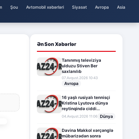
m
Şou
Avtomobil xəbərləri
Siyasət
Avropa
Asia
Ən Son Xəbərlər
Tanınmış televiziya
ulduzu Stiven Ber
saxlanılıb
07.Avqust.2026 10:43
Avropa
16 yaşlı rusiyalı tennisçi
Kristina Lyutova dünya
reytinqində ciddi
irəliləyişə imza atdı
Dünya
04.Avqust.2026 11:06
Davina Makkol xərçənglə
mübarizədən sonra