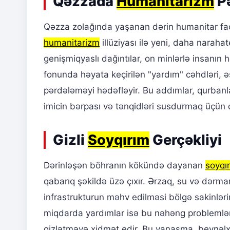
Qəzzada
Humanitarizm
Pə
Qəzza zolağında yaşanan dərin humanitar fac
humanitarizm
illüziyası ilə yeni, daha nara
genişmiqyaslı dağıntılar, on minlərlə insanın
fonunda həyata keçirilən "yardım" cəhdləri, ə
pərdələməyi hədəfləyir. Bu addımlar, qurbanl
imicin bərpası və tənqidləri susdurmaq üçün d
Gizli
Soyqırım
Gerçəkliyi
Dərinləşən böhranın kökündə dayanan
soyqı
qabarıq şəkildə üzə çıxır. Ərzaq, su və dərm
infrastrukturun məhv edilməsi bölgə sakinlə
miqdarda yardımlar isə bu nəhəng problemləri 
gizlətməyə xidmət edir. Bu yanaşma, beynəlx