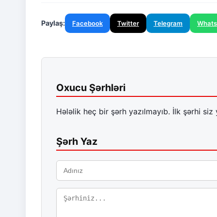
Paylaş:
Facebook
Twitter
Telegram
What
Oxucu Şərhləri
Hələlik heç bir şərh yazılmayıb. İlk şərhi siz 
Şərh Yaz