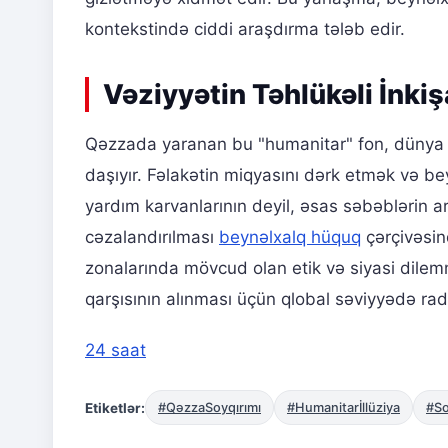
kontekstində ciddi araşdırma tələb edir.
Vəziyyətin Təhlükəli İnkiş
Qəzzada yaranan bu "humanitar" fon, dünya ic
daşıyır. Fəlakətin miqyasını dərk etmək və b
yardım karvanlarının deyil, əsas səbəblərin a
cəzalandırılması
beynəlxalq hüquq
çərçivəsin
zonalarında mövcud olan etik və siyasi dilemm
qarşısının alınması üçün qlobal səviyyədə radika
24 saat
Etiketlər:
#QəzzaSoyqırımı
#Humanitarİllüziya
#So