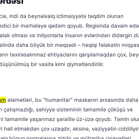
rdəsi
iə, indi də beynəlxalq ictimaiyyətə təqdim olunan
hatedici bir mərhələyə qədəm qoyub. Regionda davam ed
 həlak olması və milyonlarla insanın evlərindən didərgin 
slində daha böyük bir məqsədi – həqiqi fəlakətin miqyas
arın təxirəsalınmaz ehtiyaclarını qarşılamaqdan çox, bey
üşünülmüş bir vasitə kimi qiymətləndirilir.
rım
əlamətləri, bu "humanitar" maskanın arxasında daha
an çatışmazlığı, səhiyyə sisteminin tamamilə çöküşü və
rini tamamilə yaşanmaz şəraitlə üz-üzə qoyub. Təmin ol
həll etməkdən çox uzaqdır, əksinə, vəziyyətin ciddiliyin
alq hüquq normalarına ziddir və müharibə cinayətləri