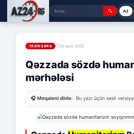
🔍
AZ
25.İyun.2025
YAXIN ŞƏRQ
Qəzzada sözdə humani
mərhələsi
🎧 Məqaləni dinlə:
Bu yazı üçün səsli versiya