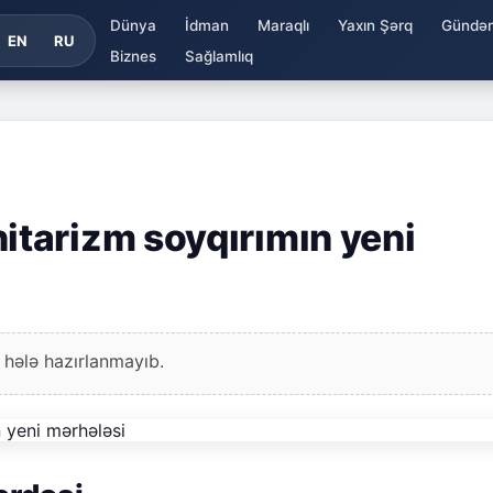
Dünya
İdman
Maraqlı
Yaxın Şərq
Gündə
EN
RU
Biznes
Sağlamlıq
tarizm soyqırımın yeni
 hələ hazırlanmayıb.