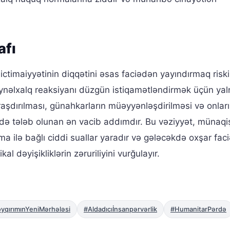
afı
timaiyyətinin diqqətini əsas faciədən yayındırmaq riski
eynəlxalq reaksiyanı düzgün istiqamətləndirmək üçün yal
raşdırılması, günahkarların müəyyənləşdirilməsi və onlar
də tələb olunan ən vacib addımdır. Bu vəziyyət, münaqi
a ilə bağlı ciddi suallar yaradır və gələcəkdə oxşar faci
l dəyişikliklərin zəruriliyini vurğulayır.
yqırımınYeniMərhələsi
#Aldadıcıİnsanpərvərlik
#HumanitarPərdə