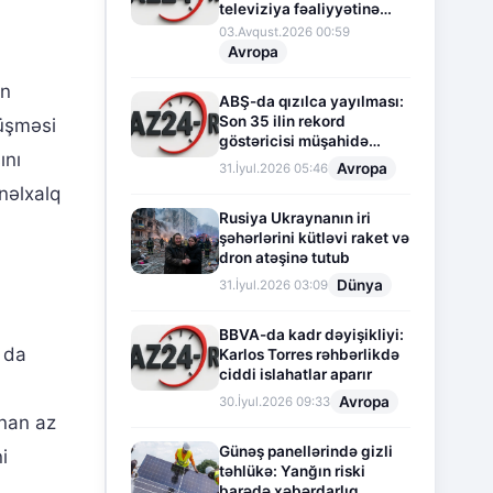
televiziya fəaliyyətinə
fasilə verir
03.Avqust.2026 00:59
Avropa
ən
ABŞ-da qızılca yayılması:
Son 35 ilin rekord
düşməsi
göstəricisi müşahidə
ını
olunur
Avropa
31.İyul.2026 05:46
nəlxalq
Rusiya Ukraynanın iri
şəhərlərini kütləvi raket və
dron atəşinə tutub
Dünya
31.İyul.2026 03:09
BBVA-da kadr dəyişikliyi:
 da
Karlos Torres rəhbərlikdə
ciddi islahatlar aparır
Avropa
30.İyul.2026 09:33
unan az
Günəş panellərində gizli
i
təhlükə: Yanğın riski
barədə xəbərdarlıq