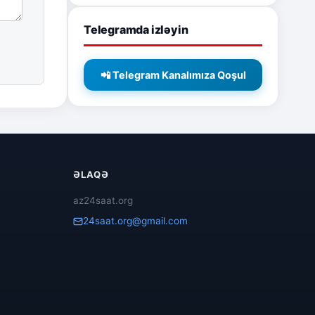
Telegramda izləyin
📲 Telegram Kanalımıza Qoşul
ƏLAQƏ
az24saat.org
24saat.org@gmail.com