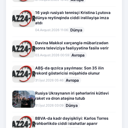
16 yaşlı rusiyalı tennisçi Kristina Lyutova
dünya reytinqində ciddi irəliləyişə imza
atdı
Dünya
04.Avqust.2026 11:06
Davina Makkol xərçənglə mübarizədən
sonra televiziya fəaliyyətinə fasilə verir
Avropa
03.Avqust.2026 00:59
ABŞ-da qızılca yayılması: Son 35 ilin
rekord göstəricisi müşahidə olunur
Avropa
31.İyul.2026 05:46
Rusiya Ukraynanın iri şəhərlərini kütləvi
raket və dron atəşinə tutub
Dünya
31.İyul.2026 03:09
BBVA-da kadr dəyişikliyi: Karlos Torres
rəhbərlikdə ciddi islahatlar aparır