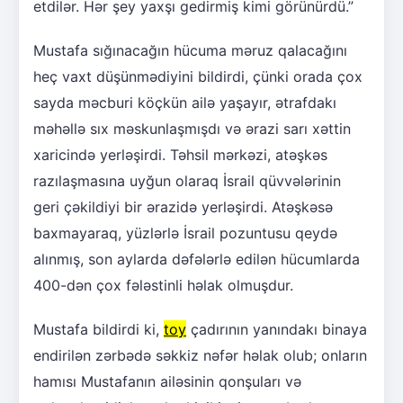
etdilər. Hər şey yaxşı gedirmiş kimi görünürdü.”
Mustafa sığınacağın hücuma məruz qalacağını
heç vaxt düşünmədiyini bildirdi, çünki orada çox
sayda məcburi köçkün ailə yaşayır, ətrafdakı
məhəllə sıx məskunlaşmışdı və ərazi sarı xəttin
xaricində yerləşirdi. Təhsil mərkəzi, atəşkəs
razılaşmasına uyğun olaraq İsrail qüvvələrinin
geri çəkildiyi bir ərazidə yerləşirdi. Atəşkəsə
baxmayaraq, yüzlərlə İsrail pozuntusu qeydə
alınmış, son aylarda dəfələrlə edilən hücumlarda
400-dən çox fələstinli həlak olmuşdur.
Mustafa bildirdi ki,
toy
çadırının yanındakı binaya
endirilən zərbədə səkkiz nəfər həlak olub; onların
hamısı Mustafanın ailəsinin qonşuları və