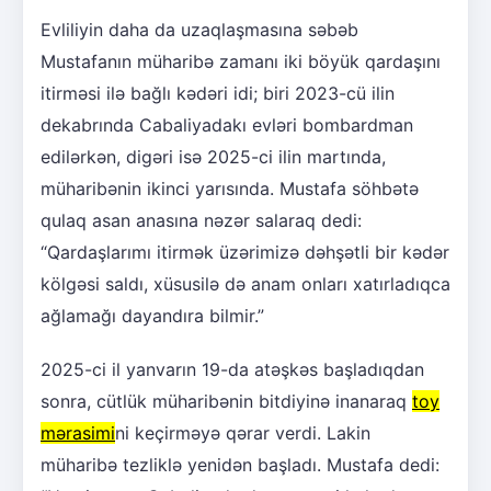
Evliliyin daha da uzaqlaşmasına səbəb
Mustafanın müharibə zamanı iki böyük qardaşını
itirməsi ilə bağlı kədəri idi; biri 2023-cü ilin
dekabrında Cabaliyadakı evləri bombardman
edilərkən, digəri isə 2025-ci ilin martında,
müharibənin ikinci yarısında. Mustafa söhbətə
qulaq asan anasına nəzər salaraq dedi:
“Qardaşlarımı itirmək üzərimizə dəhşətli bir kədər
kölgəsi saldı, xüsusilə də anam onları xatırladıqca
ağlamağı dayandıra bilmir.”
2025-ci il yanvarın 19-da atəşkəs başladıqdan
sonra, cütlük müharibənin bitdiyinə inanaraq
toy
mərasimi
ni keçirməyə qərar verdi. Lakin
müharibə tezliklə yenidən başladı. Mustafa dedi: