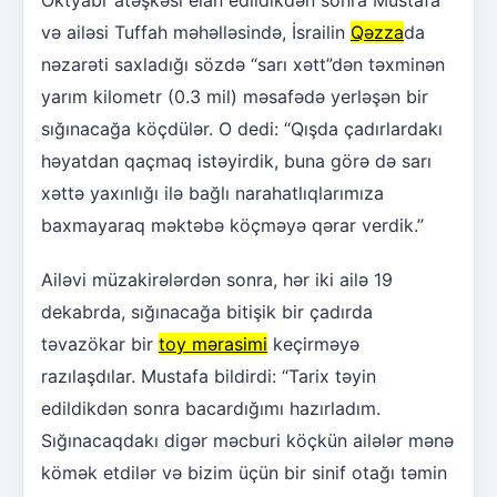
Oktyabr atəşkəsi elan edildikdən sonra Mustafa
və ailəsi Tuffah məhəlləsində, İsrailin
Qəzza
da
nəzarəti saxladığı sözdə “sarı xətt”dən təxminən
yarım kilometr (0.3 mil) məsafədə yerləşən bir
sığınacağa köçdülər. O dedi: “Qışda çadırlardakı
həyatdan qaçmaq istəyirdik, buna görə də sarı
xəttə yaxınlığı ilə bağlı narahatlıqlarımıza
baxmayaraq məktəbə köçməyə qərar verdik.”
Ailəvi müzakirələrdən sonra, hər iki ailə 19
dekabrda, sığınacağa bitişik bir çadırda
təvazökar bir
toy mərasimi
keçirməyə
razılaşdılar. Mustafa bildirdi: “Tarix təyin
edildikdən sonra bacardığımı hazırladım.
Sığınacaqdakı digər məcburi köçkün ailələr mənə
kömək etdilər və bizim üçün bir sinif otağı təmin