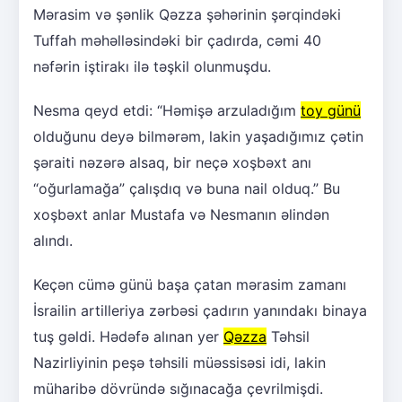
Mərasim və şənlik Qəzza şəhərinin şərqindəki
Tuffah məhəlləsindəki bir çadırda, cəmi 40
nəfərin iştirakı ilə təşkil olunmuşdu.
Nesma qeyd etdi: “Həmişə arzuladığım
toy günü
olduğunu deyə bilmərəm, lakin yaşadığımız çətin
şəraiti nəzərə alsaq, bir neçə xoşbəxt anı
“oğurlamağa” çalışdıq və buna nail olduq.” Bu
xoşbəxt anlar Mustafa və Nesmanın əlindən
alındı.
Keçən cümə günü başa çatan mərasim zamanı
İsrailin artilleriya zərbəsi çadırın yanındakı binaya
tuş gəldi. Hədəfə alınan yer
Qəzza
Təhsil
Nazirliyinin peşə təhsili müəssisəsi idi, lakin
müharibə dövründə sığınacağa çevrilmişdi.