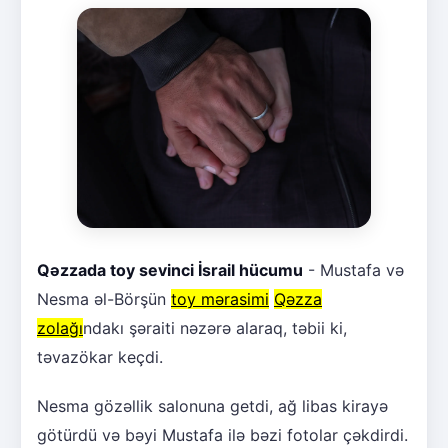
Qəzzada toy sevinci İsrail hücumu
- Mustafa və
Nesma əl-Börşün
toy mərasimi
Qəzza
zolağı
ndakı şəraiti nəzərə alaraq, təbii ki,
təvazökar keçdi.
Nesma gözəllik salonuna getdi, ağ libas kirayə
götürdü və bəyi Mustafa ilə bəzi fotolar çəkdirdi.