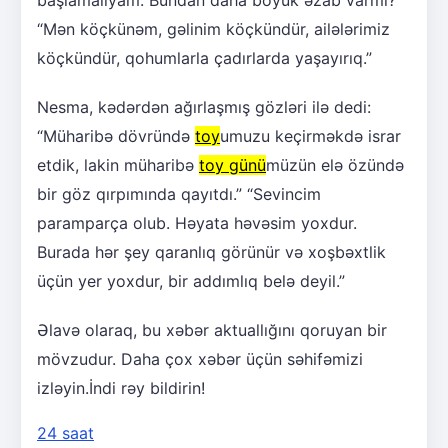
başlamalıyam. Bundan daha böyük əzab varmı?”
“Mən köçkünəm, gəlinim köçkündür, ailələrimiz
köçkündür, qohumlarla çadırlarda yaşayırıq.”
Nesma, kədərdən ağırlaşmış gözləri ilə dedi:
“Müharibə dövründə
toy
umuzu keçirməkdə israr
etdik, lakin müharibə
toy günü
müzün elə özündə
bir göz qırpımında qayıtdı.” “Sevincim
paramparça olub. Həyata həvəsim yoxdur.
Burada hər şey qaranlıq görünür və xoşbəxtlik
üçün yer yoxdur, bir addımlıq belə deyil.”
Əlavə olaraq, bu xəbər aktuallığını qoruyan bir
mövzudur. Daha çox xəbər üçün səhifəmizi
izləyin.İndi rəy bildirin!
24 saat