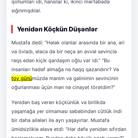
qohumları idi, hansılar ki, ikinci mərtəbədə
sığınmışdılar.
Yenidən Köçkün Düşənlər
Mustafa dedi: “Həlak olanlar arasında bir ana, əri
və övladı, eləcə də bir neçə an əvvəl sevinclə
rəqs edən kiçik qardaşım oğlu var idi.” “Bu
insanları hədəf almağa nə haqq qazandırır? Və
toy günü
müzdə mənim və gəlinimin sevincinin
oğurlanması üçün mən nə cinayət törətdim?”
Yenidən baş verən köçkünlük və birlikdə
yaşamağa yer olmaması səbəbindən cütlük indi
bir daha ailələri ilə ayrı yaşayırlar. Mustafa
ümidsizliklə əlavə etdi: “Hər dəfə yenidən sıfırdan