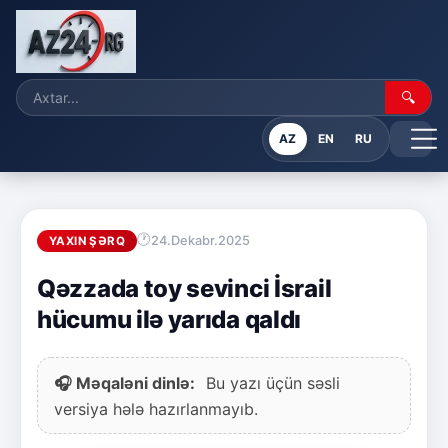
🔍
AZ
EN
RU
24.Dekabr.2025
YAXIN ŞƏRQ
Qəzzada toy sevinci İsrail
hücumu ilə yarıda qaldı
🎧 Məqaləni dinlə:
Bu yazı üçün səsli
versiya hələ hazırlanmayıb.