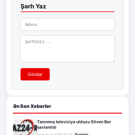
Şərh Yaz
Göndər
Ən Son Xəbərlər
Tanınmış televiziya ulduzu Stiven Ber
saxlanılıb
Avropa
07.Avqust.2026 10:43