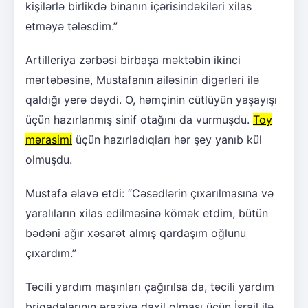
kişilərlə birlikdə binanın içərisindəkiləri xilas
etməyə tələsdim.”
Artilleriya zərbəsi birbaşa məktəbin ikinci
mərtəbəsinə, Mustafanın ailəsinin digərləri ilə
qaldığı yerə dəydi. O, həmçinin cütlüyün yaşayışı
üçün hazırlanmış sinif otağını da vurmuşdu.
Toy
mərasimi
üçün hazırladıqları hər şey yanıb kül
olmuşdu.
Mustafa əlavə etdi: “Cəsədlərin çıxarılmasına və
yaralıların xilas edilməsinə kömək etdim, bütün
bədəni ağır xəsarət almış qardaşım oğlunu
çıxardım.”
Təcili yardım maşınları çağırılsa da, təcili yardım
briqadalarının əraziyə daxil olması üçün İsrail ilə