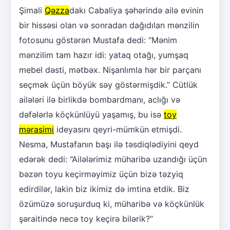
Şimali
Qəzza
dakı Cabaliya şəhərində ailə evinin
bir hissəsi olan və sonradan dağıdılan mənzilin
fotosunu göstərən Mustafa dedi: “Mənim
mənzilim tam hazır idi: yataq otağı, yumşaq
mebel dəsti, mətbəx. Nişanlımla hər bir parçanı
seçmək üçün böyük səy göstərmişdik.” Cütlük
ailələri ilə birlikdə bombardmanı, aclığı və
dəfələrlə köçkünlüyü yaşamış, bu isə
toy
mərasimi
ideyasını qeyri-mümkün etmişdi.
Nesma, Mustafanın başı ilə təsdiqlədiyini qeyd
edərək dedi: “Ailələrimiz müharibə uzandığı üçün
bəzən toyu keçirməyimiz üçün bizə təzyiq
edirdilər, lakin biz ikimiz də imtina etdik. Biz
özümüzə soruşurduq ki, müharibə və köçkünlük
şəraitində necə toy keçirə bilərik?”