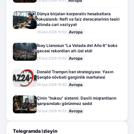
Avropa
26.İyul.2026 10:51
Dünya birjaları korporativ hesabatlara
fokuslanıb: Neft və faiz dərəcələrinin təsiri
altında cari vəziyyət
Avropa
26.İyul.2026 10:50
İbay Llanosun "La Velada del Año 6" boks
gecəsi rekordları alt-üst etdi
Avropa
26.İyul.2026 10:50
Donald Trampın İran strategiyası: Yaxın
Şərqdə növbəti gərginlik mərhələsi
Avropa
26.İyul.2026 10:50
Çinin “hukou” sistemi: Daxili miqrantların
qarşısındakı görünməz sədd
Avropa
26.İyul.2026 10:22
Telegramda izləyin