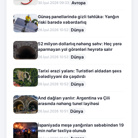
Avropa
30.İyul.2026 09:33
Günəş panellərində gizli təhlükə: Yanğın
riski barədə xəbərdarlıq
Dünya
26.İyul.2026 10:52
52 milyon dollarlıq nəhəng səhv: Heç yerə
aparmayan yol görənləri heyrətə salır
Dünya
26.İyul.2026 10:52
Tarixi ərazi yalanı: Turistləri aldadan şəxs
bələdiyyəni də çaşdırdı
Dünya
26.İyul.2026 10:52
And dağları yarılır: Argentina və Çili
arasında nəhəng tunel layihəsi
Dünya
26.İyul.2026 10:51
İspaniyada meşə yanğınları səbəbindən 19
min nəfər təxliyə olunub