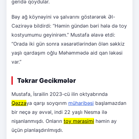
geridə qoydular.
Bəy ağ köynəyini və şalvarını göstərərək Əl-
Cəzirəyə bildirdi: “Həmin gündən bəri hələ də toy
kostyumumu geyinirəm.” Mustafa əlavə etdi:
“Orada iki gün sonra xəsarətlərindən ölən səkkiz
yaşlı qardaşım oğlu Məhəmmədə aid qan ləkəsi
var.”
Təkrar Gecikmələr
Mustafa, İsrailin 2023-cü ilin oktyabrında
Qəzza
ya qarşı soyqırım
müharibəsi
başlamazdan
bir neçə ay əvvəl, indi 22 yaşlı Nesma ilə
nişanlanmışdı. Onların
toy mərasimi
həmin ay
üçün planlaşdırılmışdı.