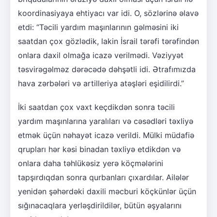
koordinasiyaya ehtiyacı var idi. O, sözlərinə əlavə
etdi: “Təcili yardım maşınlarının gəlməsini iki
saatdan çox gözlədik, lakin İsrail tərəfi tərəfindən
onlara daxil olmağa icazə verilmədi. Vəziyyət
təsvirəgəlməz dərəcədə dəhşətli idi. Ətrafımızda
hava zərbələri və artilleriya atəşləri eşidilirdi.”
İki saatdan çox vaxt keçdikdən sonra təcili
yardım maşınlarına yaralıları və cəsədləri təxliyə
etmək üçün nəhayət icazə verildi. Mülki müdafiə
qrupları hər kəsi binadan təxliyə etdikdən və
onlara daha təhlükəsiz yerə köçmələrini
tapşırdıqdan sonra qurbanları çıxardılar. Ailələr
yenidən şəhərdəki daxili məcburi köçkünlər üçün
sığınacaqlara yerləşdirildilər, bütün əşyalarını