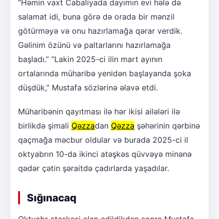
“Həmin vaxt Cabaliyada dayımın evi hələ də
salamat idi, buna görə də orada bir mənzil
götürməyə və onu hazırlamağa qərar verdik.
Gəlinim özünü və paltarlarını hazırlamağa
başladı.” “Lakin 2025-ci ilin mart ayının
ortalarında müharibə yenidən başlayanda şoka
düşdük,” Mustafa sözlərinə əlavə etdi.
Müharibənin qayıtması ilə hər ikisi ailələri ilə
birlikdə şimali
Qəzza
dan
Qəzza
şəhərinin qərbinə
qaçmağa məcbur oldular və burada 2025-ci il
oktyabrın 10-da ikinci atəşkəs qüvvəyə minənə
qədər çətin şəraitdə çadırlarda yaşadılar.
Sığınacaq