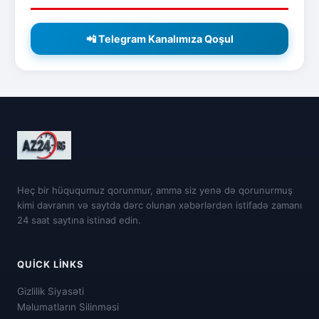
📲 Telegram Kanalımıza Qoşul
Heç bir hüququmuz qorunmur, amma siz yenə də qorunurmuş
kimi davranın və saytda dərc olunan xəbərlərdən istifadə zamanı
24 saat saytına istinad edin.
QUICK LINKS
Gizlilik Siyasəti
Məlumatların Silinməsi