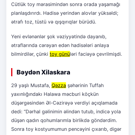
Cütlük toy mərasimindən sonra orada yaşamağı
planlaşdırırdı. Hadisə yerindən alovlar yüksəldi;
ətrafı toz, tüstü və qışqırıqlar bürüdü.
Yeni evlənənlər şok vəziyyətində dayanıb,
ətraflarında cərəyan edən hadisələri anlaya
bilmirdilər, çünki
toy günü
ləri faciəyə çevrilmişdi.
Bəydən Xilaskara
29 yaşlı Mustafa,
Qəzza
şəhərinin Tuffah
yaxınlığındakı Halawa məcburi köçkün
düşərgəsindən Əl-Cəzirəyə verdiyi açıqlamada
dedi: “Dərhal gəlinimin əlindən tutub, indicə yola
düşən qadın qohumlarımla birlikdə göndərdim.
Sonra toy kostyumumun pencəyini çıxarıb, digər