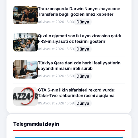
Trabzonsporda Darwin Nunyes həyəcanı:
Transferlə bağlı gözlənilməz xəbərlər
Dünya
09.Avqust.2026 16:00
Qızılın qiyməti son iki ayın zirvəsinə çatdı:
FRS-in siyasəti öz təsirini göstərir
Dünya
09.Avqust.2026 15:59
Türkiyə Qara dənizdə hərbi fəaliyyətlərin
dayandırılmasını irəli sürüb
Dünya
09.Avqust.2026 15:59
GTA 6-nın ilkin sifarişləri rekord vurdu:
Take-Two rəhbərindən rəsmi açıqlama
Dünya
09.Avqust.2026 15:59
Telegramda izləyin