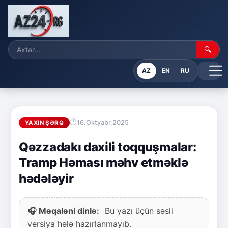
🔍
AZ
EN
RU
16.Oktyabr.2025
YAXIN ŞƏRQ
Qəzzadakı daxili toqquşmalar:
Tramp Həması məhv etməklə
hədələyir
🎧 Məqaləni dinlə:
Bu yazı üçün səsli
versiya hələ hazırlanmayıb.