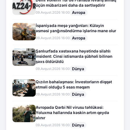
üçün mübarizəni daha da sərtləşdirir
Avropa
09.Avqust.2026 16:00
İspaniyada meşə yanğınları: Küləyin
əsməsi yanğınsöndürmə işlərinə mane olur
Avropa
09.Avqust.2026 16:00
Şanlıurfada xəstəxana həyətində silahlı
insident: Cinsi istismarda şübhəli bilinən
şəxs öldürüldü
Dünya
09.Avqust.2026 16:00
Qızılın bahalaşması: İnvestorların diqqət
etməli olduğu 5 əsas məqam
Dünya
09.Avqust.2026 16:00
Avropada Qərbi Nil virusu təhlükəsi:
Yoluxma hallarında kəskin artım qeydə
alınır
Dünya
09.Avqust.2026 16:00