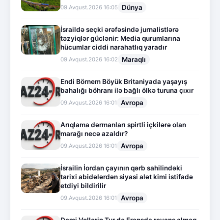
Dünya
09.Avqust.2026 16:05
İsraildə seçki ərəfəsində jurnalistlərə
təzyiqlər güclənir: Media qurumlarına
hücumlar ciddi narahatlıq yaradır
Maraqlı
09.Avqust.2026 16:02
Endi Börnem Böyük Britaniyada yaşayış
bahalığı böhranı ilə bağlı ölkə turuna çıxır
Avropa
09.Avqust.2026 16:01
Arıqlama dərmanları spirtli içkilərə olan
marağı necə azaldır?
Avropa
09.Avqust.2026 16:01
İsrailin İordan çayının qərb sahilindəki
tarixi abidələrdən siyasi alət kimi istifadə
etdiyi bildirilir
Avropa
09.Avqust.2026 16:01
Demi Vollerin Tur de Fransda revanş almaq