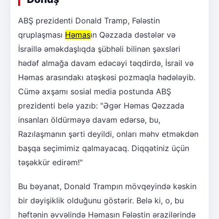
ABŞ prezidenti Donald Tramp, Fələstin
qruplaşması
Həmas
ın Qəzzada dəstələr və
İsraillə əməkdaşlıqda şübhəli bilinən şəxsləri
hədəf almağa davam edəcəyi təqdirdə, İsrail və
Həmas arasındakı atəşkəsi pozmaqla hədələyib.
Cümə axşamı sosial media postunda ABŞ
prezidenti belə yazıb: "Əgər Həmas Qəzzada
insanları öldürməyə davam edərsə, bu,
Razılaşmanın şərti deyildi, onları məhv etməkdən
başqa seçimimiz qalmayacaq. Diqqətiniz üçün
təşəkkür edirəm!"
Bu bəyanat, Donald Trampın mövqeyində kəskin
bir dəyişiklik olduğunu göstərir. Belə ki, o, bu
həftənin əvvəlində Həmasın Fələstin ərazilərində