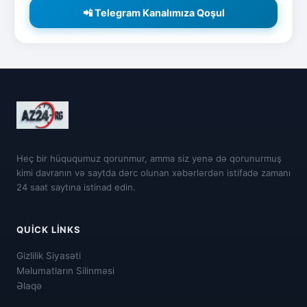
📲 Telegram Kanalımıza Qoşul
Heç bir hüququmuz qorunmur, amma siz yenə də qorunurmuş
kimi davranın və saytda dərc olunan xəbərlərdən istifadə zamanı
24 saat saytına istinad edin.
QUICK LINKS
Gizlilik Siyasəti
Məlumatların Silinməsi
Əlaqə