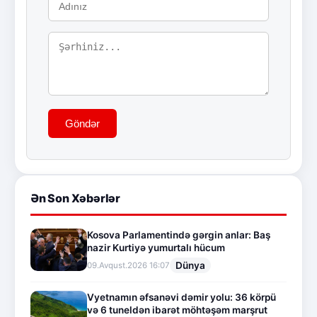
Göndər
Ən Son Xəbərlər
Kosova Parlamentində gərgin anlar: Baş
nazir Kurtiyə yumurtalı hücum
Dünya
09.Avqust.2026 16:07
Vyetnamın əfsanəvi dəmir yolu: 36 körpü
və 6 tuneldən ibarət möhtəşəm marşrut