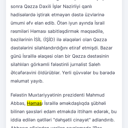
sonra Qəzza Daxili İşlər Nazirliyi qanlı
hadisələrdə iştirak etməyən dəstə üzvlərinə
ümumi əfv elan edib. Ötən iyun ayında İsrail
rəsmiləri Həması sabitləşdirmək məqsədilə,
bəzilərinin İSİL (İŞİD) ilə əlaqələri olan Qəzza
dəstələrini silahlandırdığını etiraf etmişdi. Bazar
günü İsraillə əlaqəsi olan bir Qəzza dəstəsinin
silahlıları görkəmli fələstinli jurnalist Saleh
Əlcəfəravini öldürüblər. Yerli qüvvələr bu barədə
məlumat yayıb.
Fələstin Muxtariyyətinin prezidenti Mahmud
Abbas,
Həmas
ı İsraillə əməkdaşlıqda şübhəli
bilinən şəxsləri edam etməkdə ittiham edərək, bu
iddia edilən qətlləri "dəhşətli cinayət" adlandırıb.