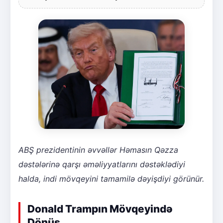
ABŞ prezidentinin əvvəllər Həmasın Qəzza
dəstələrinə qarşı əməliyyatlarını dəstəklədiyi
halda, indi mövqeyini tamamilə dəyişdiyi görünür.
Donald Trampın Mövqeyində
Dönüş