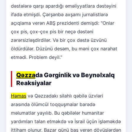
dəstələrə qarşı apardığı əməliyyatlara dəstəyini
ifadə etmişdi. Çərşənbə axşamı jurnalistlərə
açıqlama verən ABŞ prezidenti demişdi: "Onlar
çox pis, çox-çox pis bir neçə dəstəni
zərərsizləşdirdilər. Və bir çox dəstə üzvünü
öldürdülər. Düzünü desəm, bu məni çox narahat
etmədi. Problem deyil."
Qəzza
da Gərginlik və Beynəlxalq
Reaksiyalar
Həmas
və Qəzzadakı silahlı qəbilə üzvləri
arasında ölümcül toqquşmalar barədə
məlumatlar yayılıb. Bu qəbilələr humanitar
yardımları talan etməkdə və İsrail üçün işləməkdə
ittiham olunur. Bazar günü baş verən döyüşlərdən