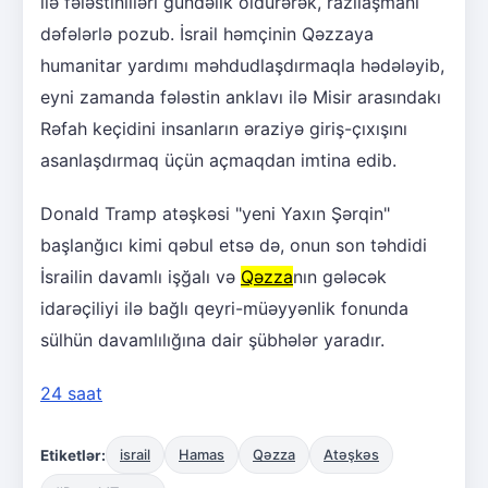
ilə fələstinliləri gündəlik öldürərək, razılaşmanı
dəfələrlə pozub. İsrail həmçinin Qəzzaya
humanitar yardımı məhdudlaşdırmaqla hədələyib,
eyni zamanda fələstin anklavı ilə Misir arasındakı
Rəfah keçidini insanların əraziyə giriş-çıxışını
asanlaşdırmaq üçün açmaqdan imtina edib.
Donald Tramp atəşkəsi "yeni Yaxın Şərqin"
başlanğıcı kimi qəbul etsə də, onun son təhdidi
İsrailin davamlı işğalı və
Qəzza
nın gələcək
idarəçiliyi ilə bağlı qeyri-müəyyənlik fonunda
sülhün davamlılığına dair şübhələr yaradır.
24 saat
Etiketlər:
israil
Hamas
Qəzza
Atəşkəs