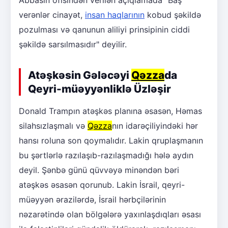
Abbasın ofisindən verilən açıqlamada "Baş
verənlər cinayət,
insan haqlarının
kobud şəkildə
pozulması və qanunun aliliyi prinsipinin ciddi
şəkildə sarsılmasıdır" deyilir.
Atəşkəsin Gələcəyi
Qəzza
da
Qeyri-müəyyənliklə Üzləşir
Donald Trampın atəşkəs planına əsasən, Həmas
silahsızlaşmalı və
Qəzza
nın idarəçiliyindəki hər
hansı roluna son qoymalıdır. Lakin qruplaşmanın
bu şərtlərlə razılaşıb-razılaşmadığı hələ aydın
deyil. Şənbə günü qüvvəyə minəndən bəri
atəşkəs əsasən qorunub. Lakin İsrail, qeyri-
müəyyən ərazilərdə, İsrail hərbçilərinin
nəzarətində olan bölgələrə yaxınlaşdıqları əsası