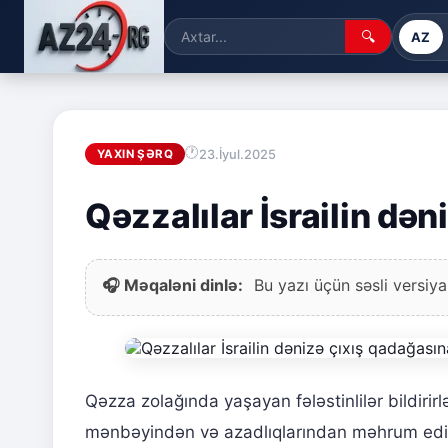
🔍
AZ
23.İyul.2025
YAXIN ŞƏRQ
Qəzzalılar İsrailin dən
🎧 Məqaləni dinlə:
Bu yazı üçün səsli versiya
Qəzza zolağında yaşayan fələstinlilər bildirirl
mənbəyindən və azadlıqlarından məhrum edib.