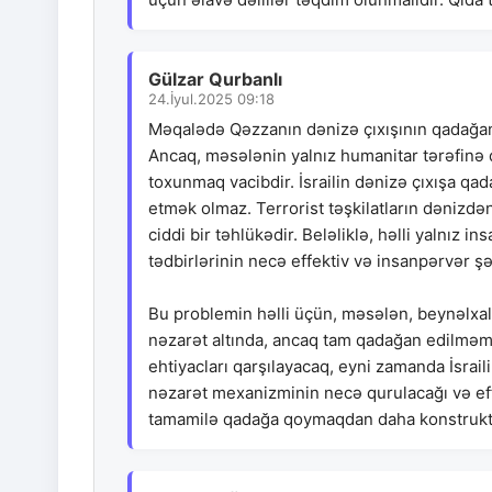
Gülzar Qurbanlı
24.İyul.2025 09:18
Məqalədə Qəzzanın dənizə çıxışının qadağan o
Ancaq, məsələnin yalnız humanitar tərəfinə 
toxunmaq vacibdir. İsrailin dənizə çıxışa qa
etmək olmaz. Terrorist təşkilatların dənizdən
ciddi bir təhlükədir. Beləliklə, həlli yalnız 
tədbirlərinin necə effektiv və insanpərvər ş
Bu problemin həlli üçün, məsələn, beynəlxalq
nəzarət altında, ancaq tam qadağan edilməmiş
ehtiyacları qarşılayacaq, eyni zamanda İsraili
nəzarət mexanizminin necə qurulacağı və effek
tamamilə qadağa qoymaqdan daha konstrukti