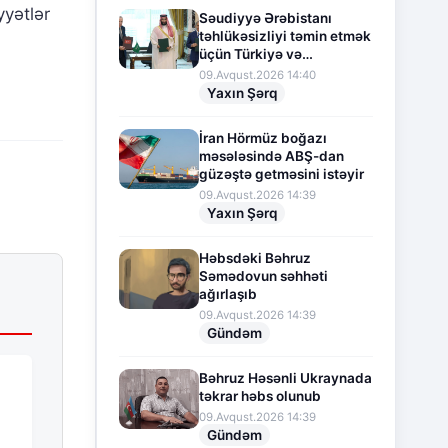
yyətlər
Səudiyyə Ərəbistanı
təhlükəsizliyi təmin etmək
üçün Türkiyə və
Pakistanla hərbi
09.Avqust.2026 14:40
əməkdaşlığı genişləndirir
Yaxın Şərq
İran Hörmüz boğazı
məsələsində ABŞ-dan
güzəştə getməsini istəyir
09.Avqust.2026 14:39
Yaxın Şərq
Həbsdəki Bəhruz
Səmədovun səhhəti
ağırlaşıb
09.Avqust.2026 14:39
Gündəm
Bəhruz Həsənli Ukraynada
təkrar həbs olunub
09.Avqust.2026 14:39
Gündəm