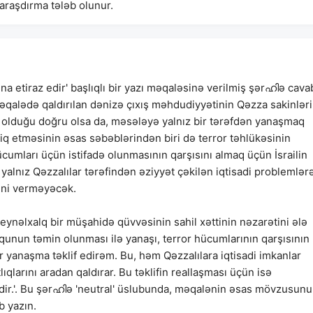
araşdırma tələb olunur.
ına etiraz edir' başlıqlı bir yazı məqaləsinə verilmiş şərഹിə cava
 'Məqalədə qaldırılan dənizə çıxış məhdudiyyətinin Qəzza sakinləri
əb olduğu doğru olsa da, məsələyə yalnız bir tərəfdən yanaşmaq
tbiq etməsinin əsas səbəblərindən biri də terror təhlükəsinin
hücumları üçün istifadə olunmasının qarşısını almaq üçün İsrailin
 yalnız Qəzzalılar tərəfindən əziyyət çəkilən iqtisadi problemlər
ini verməyəcək.
beynəlxalq bir müşahidə qüvvəsinin sahil xəttinin nəzarətini ələ
qunun təmin olunması ilə yanaşı, terror hücumlarının qarşısının
 yanaşma təklif edirəm. Bu, həm Qəzzalılara iqtisadi imkanlar
lıqlarını aradan qaldırar. Bu təklifin reallaşması üçün isə
bdir.'. Bu şərഹിə 'neutral' üslubunda, məqalənin əsas mövzusunu
b yazın.