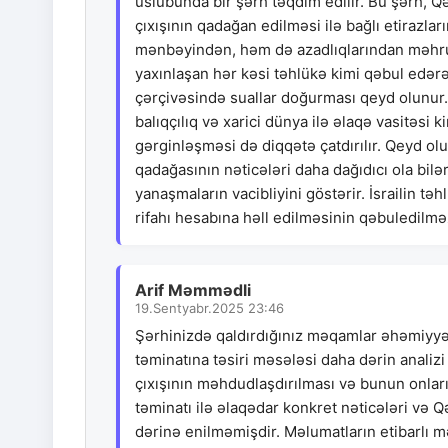
üslubunda bir şərh təqdim edilir. Bu şərh, Qə
çıxışının qadağan edilməsi ilə bağlı etirazla
mənbəyindən, həm də azadlıqlarından məhrum
yaxınlaşan hər kəsi təhlükə kimi qəbul edər
çərçivəsində suallar doğurması qeyd olunur. 
balıqçılıq və xarici dünya ilə əlaqə vasitəs
gərginləşməsi də diqqətə çatdırılır. Qeyd ol
qadağasının nəticələri daha dağıdıcı ola bil
yanaşmaların vacibliyini göstərir. İsrailin təh
rifahı hesabına həll edilməsinin qəbuledilməz
Arif Məmmədli
19.Sentyabr.2025 23:46
Şərhinizdə qaldırdığınız məqamlar əhəmiyyətl
təminatına təsiri məsələsi daha dərin analizi
çıxışının məhdudlaşdırılması və bunun onlar
təminatı ilə əlaqədar konkret nəticələri və Q
dərinə enilməmişdir. Məlumatların etibarlı 