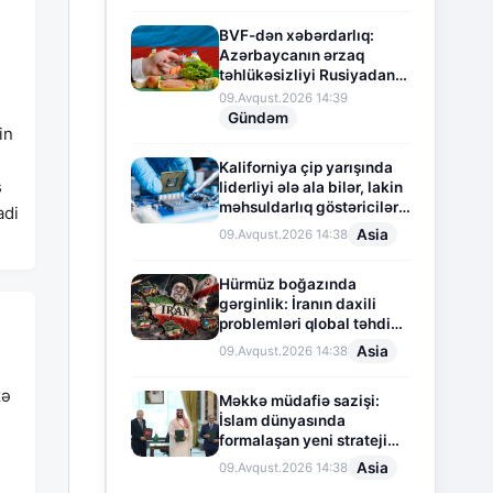
BVF-dən xəbərdarlıq:
Azərbaycanın ərzaq
təhlükəsizliyi Rusiyadan
asılı vəziyyətdədir
09.Avqust.2026 14:39
Gündəm
in
Kaliforniya çip yarışında
s
liderliyi ələ ala bilər, lakin
məhsuldarlıq göstəriciləri
adi
aşağı düşür
Asia
09.Avqust.2026 14:38
Hürmüz boğazında
gərginlik: İranın daxili
problemləri qlobal təhdidə
çevrilir
Asia
09.Avqust.2026 14:38
zə
Məkkə müdafiə sazişi:
İslam dünyasında
formalaşan yeni strateji
tarazlıq
Asia
09.Avqust.2026 14:38