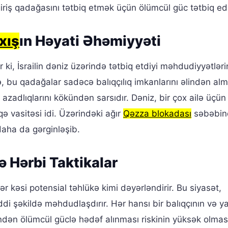
iriş qadağasını tətbiq etmək üçün ölümcül güc tətbiq edi
xış
ın Həyati Əhəmiyyəti
i, İsrailin dəniz üzərində tətbiq etdiyi məhdudiyyətləri
örə, bu qadağalar sadəcə balıqçılıq imkanlarını əlindən al
 azadlıqlarını kökündən sarsıdır. Dəniz, bir çox ailə üçü
ə vasitəsi idi. Üzərindəki ağır
Qəzza blokadası
səbəbin
daha da gərginləşib.
ə Hərbi Taktikalar
hər kəsi potensial təhlükə kimi dəyərləndirir. Bu siyasət,
ddi şəkildə məhdudlaşdırır. Hər hansı bir balıqçının və y
ndən ölümcül güclə hədəf alınması riskinin yüksək olmas