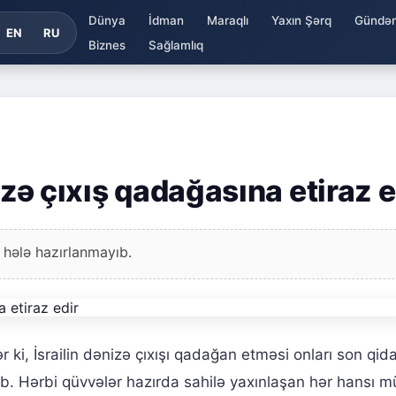
Dünya
İdman
Maraqlı
Yaxın Şərq
Gündə
EN
RU
Biznes
Sağlamlıq
izə çıxış qadağasına etiraz e
 hələ hazırlanmayıb.
ər ki, İsrailin dənizə çıxışı qadağan etməsi onları son qid
 Hərbi qüvvələr hazırda sahilə yaxınlaşan hər hansı mü