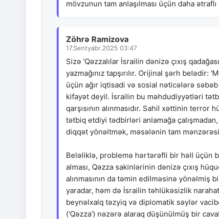
mövzunun tam anlaşılması üçün daha ətraflı 
Zöhrə Ramizova
17.Sentyabr.2025 03:47
Sizə 'Qəzzalılar İsrailin dənizə çıxış qadağas
yazmağınız tapşırılır. Orijinal şərh belədir:
üçün ağır iqtisadi və sosial nəticələrə səb
kifayət deyil. İsrailin bu məhdudiyyətləri tə
qarşısının alınmasıdır. Sahil xəttinin terror 
tətbiq etdiyi tədbirləri anlamağa çalışmadan,
diqqət yönəltmək, məsələnin tam mənzərəs
Beləliklə, problemə hərtərəfli bir həll üçün 
alması, Qəzza sakinlərinin dənizə çıxış hüqu
alınmasının da təmin edilməsinə yönəlmiş bir
yaradar, həm də İsrailin təhlükəsizlik narahat
beynəlxalq təzyiq və diplomatik səylər vaci
('Qəzza') nəzərə alaraq düşünülmüş bir cava