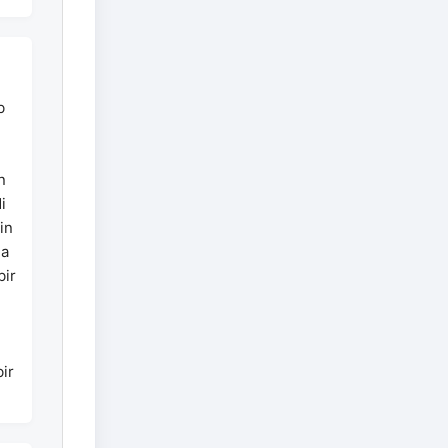
b
n
i
in
na
bir
ir