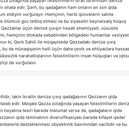
zza zolağında yaşayan fələstinlilərin İsrail tərəfindən dənizə
rını əhatə edir. Şərh, bu qadağanın həm onların ən son qida
 etdiyini vurğulayır. Həmçinin, hərbi qüvvələrin sahilə
ək ölümcül güc tətbiq etməsi və bu siyasətin beynəlxalq hüquq
Qəzzalılar üçün dənizə çıxışın həyati əhəmiyyəti, xüsusilə
i kimi, həmçinin blokada səbəbindən bölgədəki humanitar vəziyyət
unur ki, Qərb Sahili ilə müqayisədə Qəzzadakı dənizə çıxış
ər, bu da münaqişənin həlli üçün daha çevik və ehtiyaclara həssa
lükəsizlik narahatlıqlarının fələstinlilərin insan hüquqları və iqtis
liyi də vurğulanır.
idir, lakin İsrailin dənizə çıxış qadağasının Qəzzanın qida
 tələb edir. Məqalə Qəzza zolağında yaşayan fələstinlilərin dəni
ın həyatına təsiri barədə məlumat versə də, qadağaların qida
əzzanın qida təminatının diversifikasiyası barədə kifayət qədər
mənbələrlə dəstəklənməsi obyektivlik baxımından vacibdir və bu