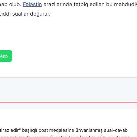
əbəb olub.
Fələstin
ərazilərində tətbiq edilən bu məhdudi
iddi suallar doğurur.
sApp
etiraz edir" başlıqlı post məqaləsinə ünvanlanmış sual-cavab