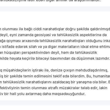
lunması ilə bağlı ciddi narahatlıqlar doğru şəkildə qaldırılmışd
deyil, eyni zamanda geosiyasi və təhlükəsizlik aspektlərinə də
dağa qoyması arxasında təhlükəsizlik narahatlıqları olduğunu ink
 istifadə edərək silah və ya digər materialların idxal etmə ehtima
insan hüquqları perspektivindən deyil, həm də təhlükəsizlik
əkildə həyata keçirilə biləcəyi baxımından da düşünmək lazımdır.
 müşahidəçilərin iştirakı ilə, dənizə çıxışın məhdudlaşdırılmış,
 bir şəkildə təmin edilməsini təklif edə bilərdim. Bu, humanita
n təhlükəsizlik narahatlıqlarını azaldacaq bir yanaşma ola bilər. 
tivliyinin təmin olunması ətraflı müzakirələr tələb edir, lakin
v bir həll yolu axtarmaq daha məqsədəuyğundur.