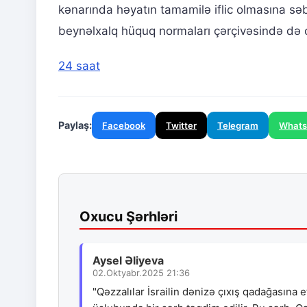
kənarında həyatın tamamilə iflic olmasına s
beynəlxalq hüquq normaları çərçivəsində də c
24 saat
Paylaş:
Facebook
Twitter
Telegram
What
Oxucu Şərhləri
Aysel Əliyeva
02.Oktyabr.2025 21:36
"Qəzzalılar İsrailin dənizə çıxış qadağasına 