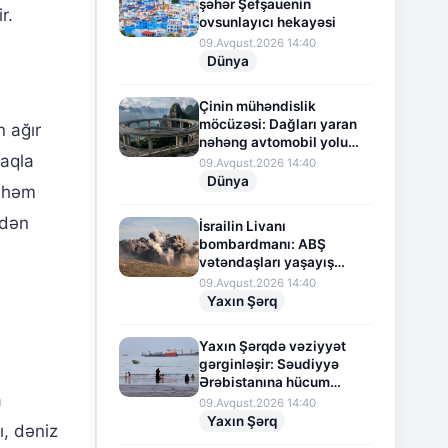
şəhər Şefşauenin
r.
ovsunlayıcı hekayəsi
09.Avqust.2026 14:40
Dünya
Çinin mühəndislik
möcüzəsi: Dağları yaran
n ağır
nəhəng avtomobil yolu
maqla
layihəsi
09.Avqust.2026 14:40
Dünya
n həm
dən
İsrailin Livanı
bombardmanı: ABŞ
vətəndaşları yaşayış
yerlərini itirməkdən
09.Avqust.2026 14:40
narahatdır
Yaxın Şərq
Yaxın Şərqdə vəziyyət
gərginləşir: Səudiyyə
Ərəbistanına hücum
a
təhdidi
09.Avqust.2026 14:40
Yaxın Şərq
ı, dəniz