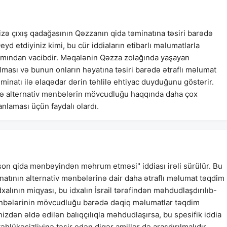
izə çıxış qadağasının Qəzzanın qida təminatına təsiri barədə
yd etdiyiniz kimi, bu cür iddiaların etibarlı məlumatlarla
ımından vacibdir. Məqalənin Qəzza zolağında yaşayan
ılması və bunun onların həyatına təsiri barədə ətraflı məlumat
inatı ilə əlaqədar dərin təhlilə ehtiyac duyduğunu göstərir.
 və alternativ mənbələrin mövcudluğu haqqında daha çox
laması üçün faydalı olardı.
"son qida mənbəyindən məhrum etməsi" iddiası irəli sürülür. Bu
natının alternativ mənbələrinə dair daha ətraflı məlumat təqdim
alının miqyası, bu idxalın İsrail tərəfindən məhdudlaşdırılıb-
ənbələrinin mövcudluğu barədə dəqiq məlumatlar təqdim
izdən əldə edilən balıqçılıqla məhdudlaşırsa, bu spesifik iddia
əhlükəsizliyinə təsir edən digər amillər də araşdırılmalıdır.