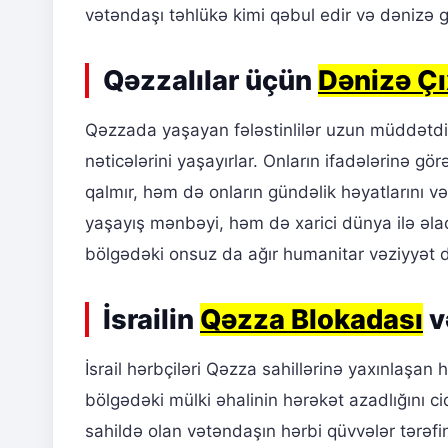
vətəndaşı təhlükə kimi qəbul edir və dənizə g
Qəzzalılar üçün
Dənizə Çı
Qəzzada yaşayan fələstinlilər uzun müddətdir k
nəticələrini yaşayırlar. Onların ifadələrinə g
qalmır, həm də onların gündəlik həyatlarını və
yaşayış mənbəyi, həm də xarici dünya ilə əlaq
bölgədəki onsuz da ağır humanitar vəziyyət 
İsrailin
Qəzza Blokadası
v
İsrail hərbçiləri Qəzza sahillərinə yaxınlaşan 
bölgədəki mülki əhalinin hərəkət azadlığını ci
sahildə olan vətəndaşın hərbi qüvvələr tərəfi