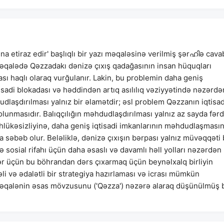
ına etiraz edir' başlıqlı bir yazı məqaləsinə verilmiş şərഹിə cava
 'Məqalədə Qəzzadakı dənizə çıxış qadağasının insan hüquqları
ı haqlı olaraq vurğulanır. Lakin, bu problemin daha geniş
sadi blokadası və həddindən artıq asılılıq vəziyyətində nəzərdə
udlaşdırılması yalnız bir əlamətdir; əsl problem Qəzzanın iqtisad
olunmasıdır. Balıqçılığın məhdudlaşdırılması yalnız az sayda fərd
əhlükəsizliyinə, daha geniş iqtisadi imkanlarının məhdudlaşması
 səbəb olur. Beləliklə, dənizə çıxışın bərpası yalnız müvəqqəti 
ə sosial rifahı üçün daha əsaslı və davamlı həll yolları nəzərdən
lər üçün bu böhrandan dərs çıxarmaq üçün beynəlxalq birliyin
i və ədalətli bir strategiya hazırlaması və icrası mümkün
 məqalənin əsas mövzusunu ('Qəzza') nəzərə alaraq düşünülmüş b