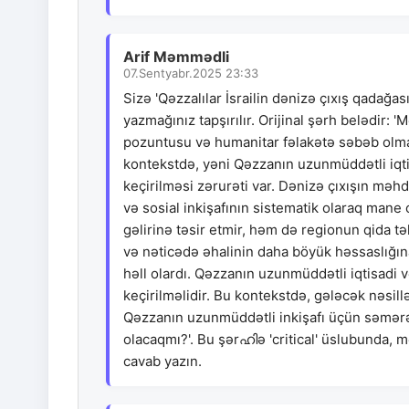
Arif Məmmədli
07.Sentyabr.2025 23:33
Sizə 'Qəzzalılar İsrailin dənizə çıxış qadağas
yazmağınız tapşırılır. Orijinal şərh belədir:
pozuntusu və humanitar fəlakətə səbəb olmas
kontekstdə, yəni Qəzzanın uzunmüddətli iqti
keçirilməsi zərurəti var. Dənizə çıxışın məhd
və sosial inkişafının sistematik olaraq mane 
gəlirinə təsir etmir, həm də regionun qida t
və nəticədə əhalinin daha böyük həssaslığına
həll olardı. Qəzzanın uzunmüddətli iqtisadi v
keçirilməlidir. Bu kontekstdə, gələcək nəsil
Qəzzanın uzunmüddətli inkişafı üçün səmərəl
olacaqmı?'. Bu şərഹിə 'critical' üslubunda,
cavab yazın.