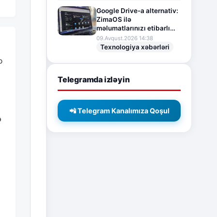
Google Drive-a alternativ:
ZimaOS ilə
məlumatlarınızı etibarlı
şəkildə qoruyun
09.Avqust.2026 14:38
Texnologiya xəbərləri
b
Telegramda izləyin
📲 Telegram Kanalımıza Qoşul
ə