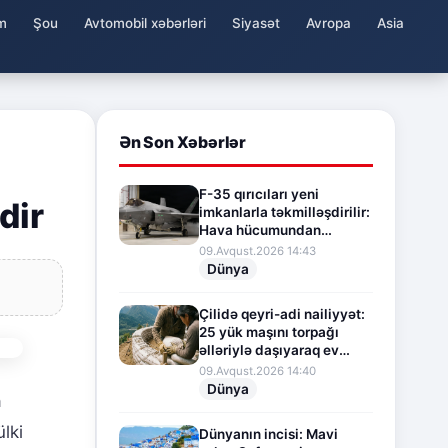
m
Şou
Avtomobil xəbərləri
Siyasət
Avropa
Asia
Ən Son Xəbərlər
F-35 qırıcıları yeni
dir
imkanlarla təkmilləşdirilir:
Hava hücumundan
müdafiə sistemi
09.Avqust.2026 14:43
gücləndirilir
Dünya
Çilidə qeyri-adi nailiyyət:
25 yük maşını torpağı
əlləriylə daşıyaraq ev
tikdilər
09.Avqust.2026 14:40
Dünya
a
lki
Dünyanın incisi: Mavi