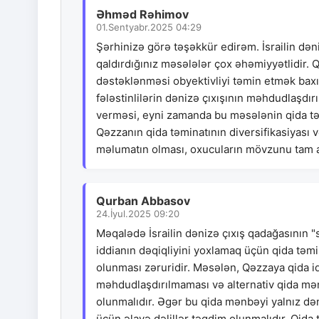
Əhməd Rəhimov
01.Sentyabr.2025 04:29
Şərhinizə görə təşəkkür edirəm. İsrailin dən
qaldırdığınız məsələlər çox əhəmiyyətlidir. Qe
dəstəklənməsi obyektivliyi təmin etmək bax
fələstinlilərin dənizə çıxışının məhdudlaşdır
verməsi, eyni zamanda bu məsələnin qida təm
Qəzzanın qida təminatının diversifikasiyası
məlumatın olması, oxucuların mövzunu tam an
Qurban Abbasov
24.İyul.2025 09:20
Məqalədə İsrailin dənizə çıxış qadağasının 
iddianın dəqiqliyini yoxlamaq üçün qida təmi
olunması zəruridir. Məsələn, Qəzzaya qida idx
məhdudlaşdırılmaması və alternativ qida m
olunmalıdır. Əgər bu qida mənbəyi yalnız dən
üçün əlavə dəlillər təqdim olunmalıdır. Qida t