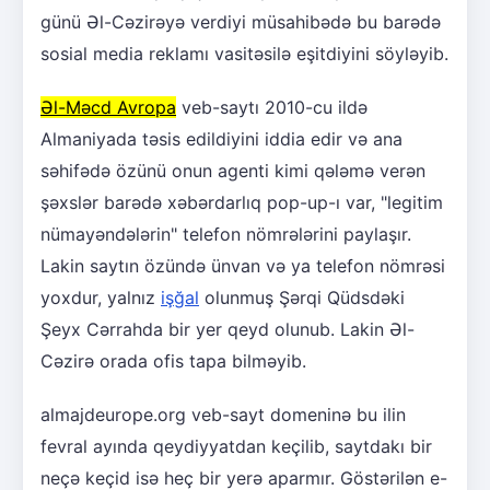
günü Əl-Cəzirəyə verdiyi müsahibədə bu barədə
sosial media reklamı vasitəsilə eşitdiyini söyləyib.
Əl-Məcd Avropa
veb-saytı 2010-cu ildə
Almaniyada təsis edildiyini iddia edir və ana
səhifədə özünü onun agenti kimi qələmə verən
şəxslər barədə xəbərdarlıq pop-up-ı var, "legitim
nümayəndələrin" telefon nömrələrini paylaşır.
Lakin saytın özündə ünvan və ya telefon nömrəsi
yoxdur, yalnız
işğal
olunmuş Şərqi Qüdsdəki
Şeyx Cərrahda bir yer qeyd olunub. Lakin Əl-
Cəzirə orada ofis tapa bilməyib.
almajdeurope.org veb-sayt domeninə bu ilin
fevral ayında qeydiyyatdan keçilib, saytdakı bir
neçə keçid isə heç bir yerə aparmır. Göstərilən e-