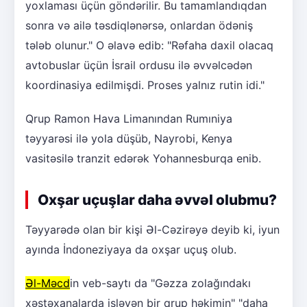
yoxlaması üçün göndərilir. Bu tamamlandıqdan
sonra və ailə təsdiqlənərsə, onlardan ödəniş
tələb olunur." O əlavə edib: "Rəfaha daxil olacaq
avtobuslar üçün İsrail ordusu ilə əvvəlcədən
koordinasiya edilmişdi. Proses yalnız rutin idi."
Qrup Ramon Hava Limanından Rumıniya
təyyarəsi ilə yola düşüb, Nayrobi, Kenya
vasitəsilə tranzit edərək Yohannesburqa enib.
Oxşar uçuşlar daha əvvəl olubmu?
Təyyarədə olan bir kişi Əl-Cəzirəyə deyib ki, iyun
ayında İndoneziyaya da oxşar uçuş olub.
Əl-Məcd
in veb-saytı da "Gəzza zolağındakı
xəstəxanalarda işləyən bir qrup həkimin" "daha