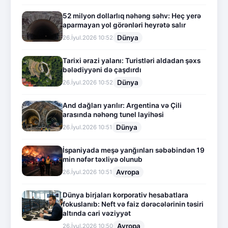
52 milyon dollarlıq nəhəng səhv: Heç yerə
aparmayan yol görənləri heyrətə salır
Dünya
26.İyul.2026 10:52
Tarixi ərazi yalanı: Turistləri aldadan şəxs
bələdiyyəni də çaşdırdı
Dünya
26.İyul.2026 10:52
And dağları yarılır: Argentina və Çili
arasında nəhəng tunel layihəsi
Dünya
26.İyul.2026 10:51
İspaniyada meşə yanğınları səbəbindən 19
min nəfər təxliyə olunub
Avropa
26.İyul.2026 10:51
Dünya birjaları korporativ hesabatlara
fokuslanıb: Neft və faiz dərəcələrinin təsiri
altında cari vəziyyət
Avropa
26.İyul.2026 10:50