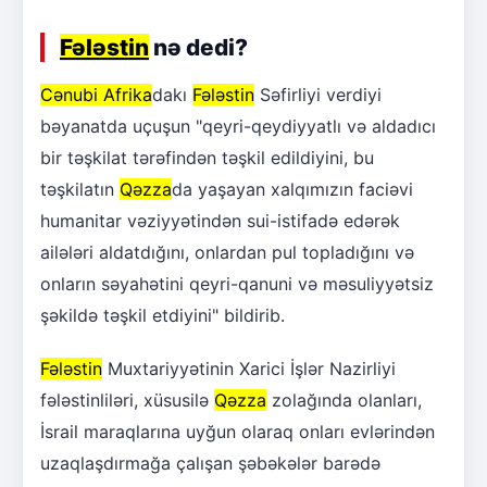
Fələstin
nə dedi?
Cənubi Afrika
dakı
Fələstin
Səfirliyi verdiyi
bəyanatda uçuşun "qeyri-qeydiyyatlı və aldadıcı
bir təşkilat tərəfindən təşkil edildiyini, bu
təşkilatın
Qəzza
da yaşayan xalqımızın faciəvi
humanitar vəziyyətindən sui-istifadə edərək
ailələri aldatdığını, onlardan pul topladığını və
onların səyahətini qeyri-qanuni və məsuliyyətsiz
şəkildə təşkil etdiyini" bildirib.
Fələstin
Muxtariyyətinin Xarici İşlər Nazirliyi
fələstinliləri, xüsusilə
Qəzza
zolağında olanları,
İsrail maraqlarına uyğun olaraq onları evlərindən
uzaqlaşdırmağa çalışan şəbəkələr barədə