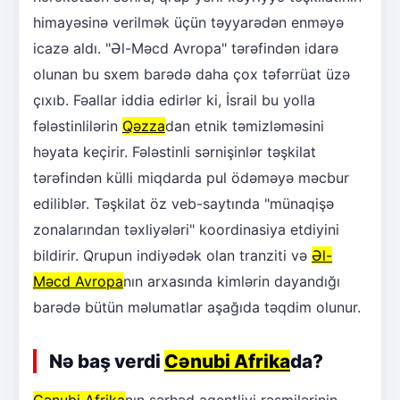
himayəsinə verilmək üçün təyyarədən enməyə
icazə aldı. "Əl-Məcd Avropa" tərəfindən idarə
olunan bu sxem barədə daha çox təfərrüat üzə
çıxıb. Fəallar iddia edirlər ki, İsrail bu yolla
fələstinlilərin
Qəzza
dan etnik təmizləməsini
həyata keçirir. Fələstinli sərnişinlər təşkilat
tərəfindən külli miqdarda pul ödəməyə məcbur
ediliblər. Təşkilat öz veb-saytında "münaqişə
zonalarından təxliyələri" koordinasiya etdiyini
bildirir. Qrupun indiyədək olan tranziti və
Əl-
Məcd Avropa
nın arxasında kimlərin dayandığı
barədə bütün məlumatlar aşağıda təqdim olunur.
Nə baş verdi
Cənubi Afrika
da?