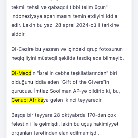
təkmil təhsil və qabaqcıl tibbi təlim üçün"
İndoneziyaya aparılmasını təmin etdiyini iddia
edir. Lakin bu yazı 28 aprel 2024-cü il tarixinə
aiddir.
Əl-Cəzirə bu yazının və içindəki qrup fotosunun
həqiqiliyini müstəqil şəkildə təsdiq edə bilməyib.
Əl-Məcd
in "İsrailin cəbhə təşkilatlarından" biri
olduğunu iddia edən “Gift of the Givers”in
qurucusu İmtiaz Sooliman AP-yə bildirib ki, bu,
Cənubi Afrika
ya gələn ikinci təyyarədir.
Başqa bir təyyarə 28 oktyabrda 170-dən çox
fələstinli ilə gəlmişdi, lakin bu uçuş hakimiyyət
orqanları tərəfindən elan edilməmişdi.