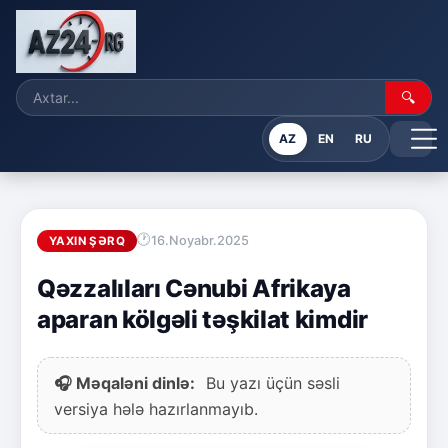
🔍
AZ
EN
RU
16.Noyabr.2025
YAXIN ŞƏRQ
Qəzzalıları Cənubi Afrikaya
aparan kölgəli təşkilat kimdir
🎧 Məqaləni dinlə:
Bu yazı üçün səsli
versiya hələ hazırlanmayıb.