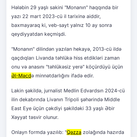
Hələbin 29 yaşlı sakini "Monanın" haqqında bir
yazı 22 mart 2023-cü il tarixinə aiddir,
baxmayaraq ki, veb-sayt yalnız 10 ay sonra
qeydiyyatdan keçmişdi.
"Monanın" dilindən yazılan hekayə, 2013-cü ildə
qaçdıqları Livanda təhlükə hiss etdikləri zaman
onu və anasını "təhlükəsiz yerə" köçürdüyü üçün
Əl-Məcd
ə minnətdarlığını ifadə edir.
Lakin şəkildə, jurnalist Medlin Edvardsın 2024-cü
ilin dekabrında Livanın Tripoli şəhərində Middle
East Eye üçün çəkdiyi şəkildəki 33 yaşlı Əbir
Xəyyat təsvir olunur.
Onlayn formda yazılıb: "
Qəzza
zolağında hazırda