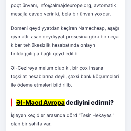
poçt ünvanı, info@almajdeurope.org, avtomatik
mesajla cavab verir ki, belə bir ünvan yoxdur.
Domeni qeydiyyatdan keçirən Namecheap, aşağı
qiymətli, asan qeydiyyat prosesinə görə bir neçə
kiber təhlükəsizlik hesabatında onlayn
fırıldaqçılıqla bağlı qeyd edilib.
Əl-Cəzirəyə məlum olub ki, bir çox insana
təşkilat hesablarına deyil, şəxsi bank köçürmələri
ilə ödəmə etmələri bildirilib.
Əl-Məcd Avropa
dediyini edirmi?
İşləyən keçidlər arasında dörd "Təsir Hekayəsi"
olan bir səhifə var.