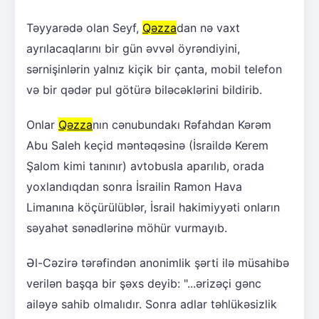
Təyyarədə olan Seyf,
Qəzza
dan nə vaxt
ayrılacaqlarını bir gün əvvəl öyrəndiyini,
sərnişinlərin yalnız kiçik bir çanta, mobil telefon
və bir qədər pul götürə biləcəklərini bildirib.
Onlar
Qəzza
nın cənubundakı Rəfahdan Kərəm
Abu Saleh keçid məntəqəsinə (İsraildə Kerem
Şalom kimi tanınır) avtobusla aparılıb, orada
yoxlandıqdan sonra İsrailin Ramon Hava
Limanına köçürülüblər, İsrail hakimiyyəti onların
səyahət sənədlərinə möhür vurmayıb.
Əl-Cəzirə tərəfindən anonimlik şərti ilə müsahibə
verilən başqa bir şəxs deyib: "...ərizəçi gənc
ailəyə sahib olmalıdır. Sonra adlar təhlükəsizlik