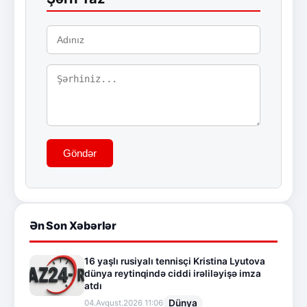
Göndər
Ən Son Xəbərlər
16 yaşlı rusiyalı tennisçi Kristina Lyutova
dünya reytinqində ciddi irəliləyişə imza
atdı
Dünya
04.Avqust.2026 11:06