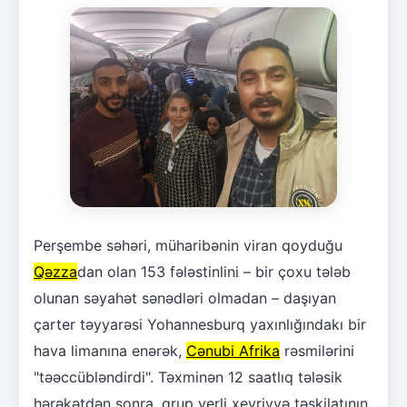
Perşembe səhəri, müharibənin viran qoyduğu
Qəzza
dan olan 153 fələstinlini – bir çoxu tələb
olunan səyahət sənədləri olmadan – daşıyan
çarter təyyarəsi Yohannesburq yaxınlığındakı bir
hava limanına enərək,
Cənubi Afrika
rəsmilərini
"təəccübləndirdi". Təxminən 12 saatlıq tələsik
hərəkətdən sonra, qrup yerli xeyriyyə təşkilatının