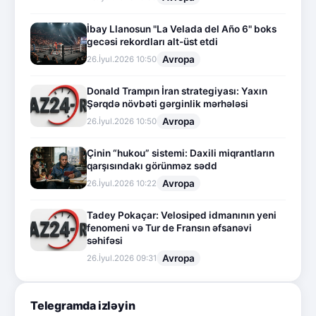
İbay Llanosun "La Velada del Año 6" boks
gecəsi rekordları alt-üst etdi
Avropa
26.İyul.2026 10:50
Donald Trampın İran strategiyası: Yaxın
Şərqdə növbəti gərginlik mərhələsi
Avropa
26.İyul.2026 10:50
Çinin “hukou” sistemi: Daxili miqrantların
qarşısındakı görünməz sədd
Avropa
26.İyul.2026 10:22
Tadey Pokaçar: Velosiped idmanının yeni
fenomeni və Tur de Fransın əfsanəvi
səhifəsi
Avropa
26.İyul.2026 09:31
Telegramda izləyin