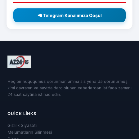
📲 Telegram Kanalımıza Qoşul
Heç bir hüququmuz qorunmur, amma siz yenə də qorunurmuş
kimi davranın və saytda dərc olunan xəbərlərdən istifadə zamanı
24 saat saytına istinad edin.
QUICK LINKS
Gizlilik Siyasəti
Məlumatların Silinməsi