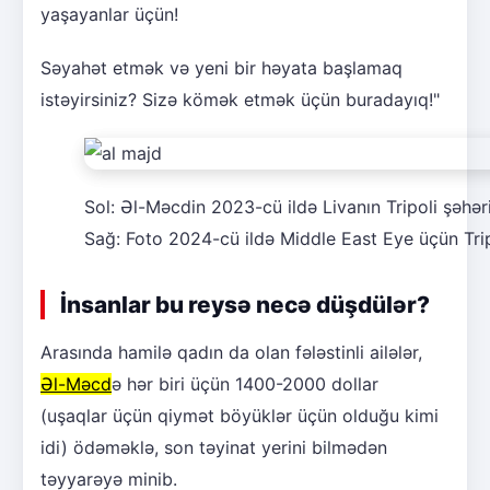
yaşayanlar üçün!
Səyahət etmək və yeni bir həyata başlamaq
istəyirsiniz? Sizə kömək etmək üçün buradayıq!"
Sol: Əl-Məcdin 2023-cü ildə Livanın Tripoli şəhər
Sağ: Foto 2024-cü ildə Middle East Eye üçün Trip
İnsanlar bu reysə necə düşdülər?
Arasında hamilə qadın da olan fələstinli ailələr,
Əl-Məcd
ə hər biri üçün 1400-2000 dollar
(uşaqlar üçün qiymət böyüklər üçün olduğu kimi
idi) ödəməklə, son təyinat yerini bilmədən
təyyarəyə minib.