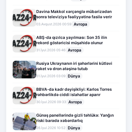
Davina Makkol xərçənglə mübarizədən
sonra televiziya fəaliyyətinə fasilə verir
Avropa
03.Avqust.2026 00:59
ABŞ-da qızılca yayılması: Son 35 ilin
rekord göstəricisi müşahidə olunur
Avropa
31.İyul.2026 05:46
Rusiya Ukraynanın iri şəhərlərini kütləvi
raket və dron atəşinə tutub
Dünya
31.İyul.2026 03:09
BBVA-da kadr dəyişikliyi: Karlos Torres
rəhbərlikdə ciddi islahatlar aparır
Avropa
30.İyul.2026 09:33
Günəş panellərində gizli təhlükə: Yanğın
riski barədə xəbərdarlıq
Dünya
26.İyul.2026 10:52