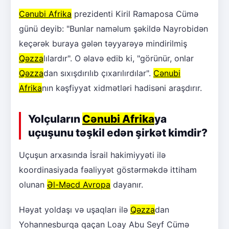
Cənubi Afrika
prezidenti Kiril Ramaposa Cümə
günü deyib: "Bunlar naməlum şəkildə Nayrobidən
keçərək buraya gələn təyyarəyə mindirilmiş
Qəzza
lılardır". O əlavə edib ki, "görünür, onlar
Qəzza
dan sıxışdırılıb çıxarılırdılar".
Cənubi
Afrika
nın kəşfiyyat xidmətləri hadisəni araşdırır.
Yolçuların
Cənubi Afrika
ya
uçuşunu təşkil edən şirkət kimdir?
Uçuşun arxasında İsrail hakimiyyəti ilə
koordinasiyada fəaliyyət göstərməkdə ittiham
olunan
Əl-Məcd Avropa
dayanır.
Həyat yoldaşı və uşaqları ilə
Qəzza
dan
Yohannesburqa qaçan Loay Abu Seyf Cümə