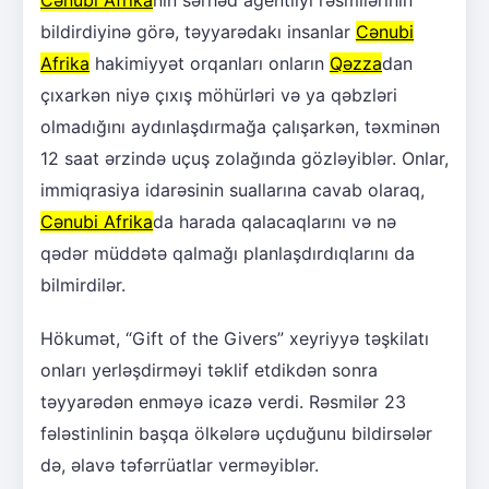
Cənubi Afrika
nın sərhəd agentliyi rəsmilərinin
bildirdiyinə görə, təyyarədakı insanlar
Cənubi
Afrika
hakimiyyət orqanları onların
Qəzza
dan
çıxarkən niyə çıxış möhürləri və ya qəbzləri
olmadığını aydınlaşdırmağa çalışarkən, təxminən
12 saat ərzində uçuş zolağında gözləyiblər. Onlar,
immiqrasiya idarəsinin suallarına cavab olaraq,
Cənubi Afrika
da harada qalacaqlarını və nə
qədər müddətə qalmağı planlaşdırdıqlarını da
bilmirdilər.
Hökumət, “Gift of the Givers” xeyriyyə təşkilatı
onları yerləşdirməyi təklif etdikdən sonra
təyyarədən enməyə icazə verdi. Rəsmilər 23
fələstinlinin başqa ölkələrə uçduğunu bildirsələr
də, əlavə təfərrüatlar verməyiblər.