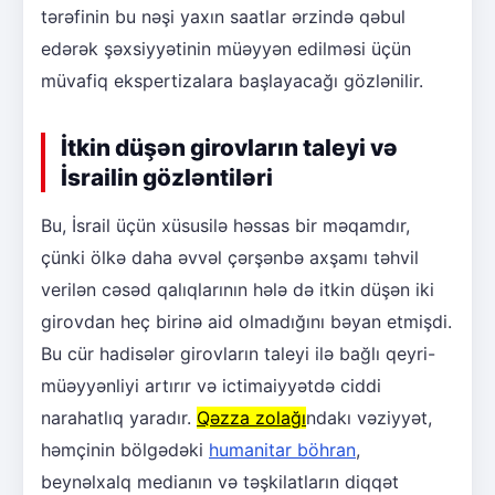
tərəfinin bu nəşi yaxın saatlar ərzində qəbul
edərək şəxsiyyətinin müəyyən edilməsi üçün
müvafiq ekspertizalara başlayacağı gözlənilir.
İtkin düşən girovların taleyi və
İsrailin gözləntiləri
Bu, İsrail üçün xüsusilə həssas bir məqamdır,
çünki ölkə daha əvvəl çərşənbə axşamı təhvil
verilən cəsəd qalıqlarının hələ də itkin düşən iki
girovdan heç birinə aid olmadığını bəyan etmişdi.
Bu cür hadisələr girovların taleyi ilə bağlı qeyri-
müəyyənliyi artırır və ictimaiyyətdə ciddi
narahatlıq yaradır.
Qəzza zolağı
ndakı vəziyyət,
həmçinin bölgədəki
humanitar böhran
,
beynəlxalq medianın və təşkilatların diqqət