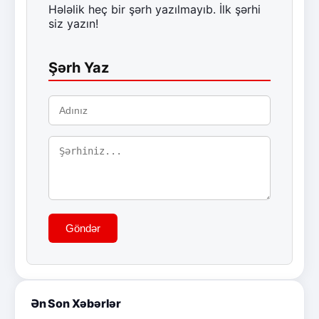
Hələlik heç bir şərh yazılmayıb. İlk şərhi
siz yazın!
Şərh Yaz
Göndər
Ən Son Xəbərlər