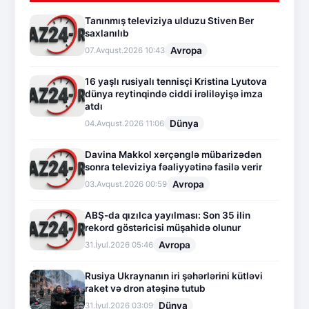
Tanınmış televiziya ulduzu Stiven Ber
saxlanılıb
Avropa
07.Avqust.2026 10:43
16 yaşlı rusiyalı tennisçi Kristina Lyutova
dünya reytinqində ciddi irəliləyişə imza
atdı
Dünya
04.Avqust.2026 11:06
Davina Makkol xərçənglə mübarizədən
sonra televiziya fəaliyyətinə fasilə verir
Avropa
03.Avqust.2026 00:59
ABŞ-da qızılca yayılması: Son 35 ilin
rekord göstəricisi müşahidə olunur
Avropa
31.İyul.2026 05:46
Rusiya Ukraynanın iri şəhərlərini kütləvi
raket və dron atəşinə tutub
Dünya
31.İyul.2026 03:09