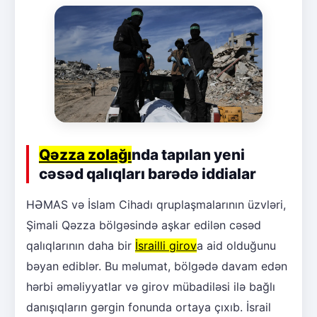
Qəzza zolağı
nda tapılan yeni
cəsəd qalıqları barədə iddialar
HƏMAS və İslam Cihadı qruplaşmalarının üzvləri,
Şimali Qəzza bölgəsində aşkar edilən cəsəd
qalıqlarının daha bir
İsrailli girov
a aid olduğunu
bəyan ediblər. Bu məlumat, bölgədə davam edən
hərbi əməliyyatlar və girov mübadiləsi ilə bağlı
danışıqların gərgin fonunda ortaya çıxıb. İsrail