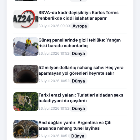
BBVA-da kadr dəyişikliyi: Karlos Torres
rəhbərlikdə ciddi islahatlar aparır
Avropa
30.İyul.2026 09:33
Günəş panellərində gizli təhlükə: Yanğın
riski barədə xəbərdarlıq
Dünya
26.İyul.2026 10:52
52 milyon dollarlıq nəhəng səhv: Heç yerə
aparmayan yol görənləri heyrətə salır
Dünya
26.İyul.2026 10:52
Tarixi ərazi yalanı: Turistləri aldadan şəxs
bələdiyyəni də çaşdırdı
Dünya
26.İyul.2026 10:52
And dağları yarılır: Argentina və Çili
arasında nəhəng tunel layihəsi
Dünya
26.İyul.2026 10:51