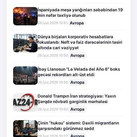
İspaniyada meşə yanğınları səbəbindən 19
min nəfər təxliyə olunub
Avropa
26.İyul.2026 10:51
Dünya birjaları korporativ hesabatlara
fokuslanıb: Neft və faiz dərəcələrinin təsiri
altında cari vəziyyət
Avropa
26.İyul.2026 10:50
İbay Llanosun "La Velada del Año 6" boks
gecəsi rekordları alt-üst etdi
Avropa
26.İyul.2026 10:50
Donald Trampın İran strategiyası: Yaxın
Şərqdə növbəti gərginlik mərhələsi
Avropa
26.İyul.2026 10:50
Çinin “hukou” sistemi: Daxili miqrantların
qarşısındakı görünməz sədd
Avropa
26.İyul.2026 10:22