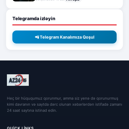
Telegramda izləyin
📲 Telegram Kanalımıza Qoşul
Heç bir hüququmuz qorunmur, amma siz yenə də qorunurmuş
kimi davranın və saytda dərc olunan xəbərlərdən istifadə zamanı
24 saat saytına istinad edin.
QUICK LINKS