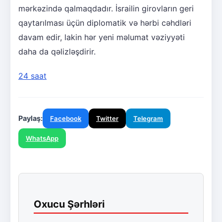
mərkəzində qalmaqdadır. İsrailin girovların geri
qaytarılması üçün diplomatik və hərbi cəhdləri
davam edir, lakin hər yeni məlumat vəziyyəti
daha da qəlizləşdirir.
24 saat
Paylaş:
Facebook
Twitter
Telegram
WhatsApp
Oxucu Şərhləri