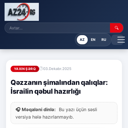
🔍
AZ
EN
RU
03.Dekabr.2025
YAXIN ŞƏRQ
Qəzzanın şimalından qalıqlar:
İsrailin qəbul hazırlığı
🎧 Məqaləni dinlə:
Bu yazı üçün səsli
versiya hələ hazırlanmayıb.