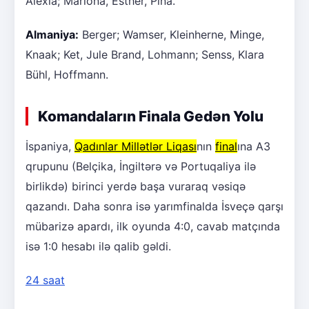
Alexia; Mariona, Esther, Pina.
Almaniya:
Berger; Wamser, Kleinherne, Minge,
Knaak; Ket, Jule Brand, Lohmann; Senss, Klara
Bühl, Hoffmann.
Komandaların Finala Gedən Yolu
İspaniya,
Qadınlar Millətlər Liqası
nın
final
ına A3
qrupunu (Belçika, İngiltərə və Portuqaliya ilə
birlikdə) birinci yerdə başa vuraraq vəsiqə
qazandı. Daha sonra isə yarımfinalda İsveçə qarşı
mübarizə apardı, ilk oyunda 4:0, cavab matçında
isə 1:0 hesabı ilə qalib gəldi.
24 saat