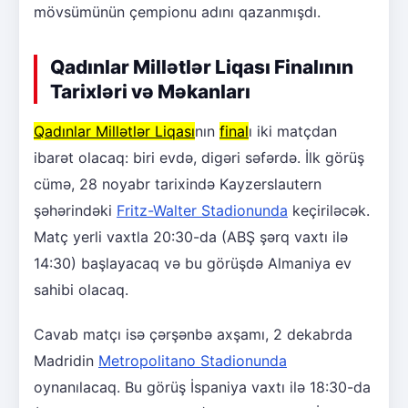
mövsümünün çempionu adını qazanmışdı.
Qadınlar Millətlər Liqası Finalının
Tarixləri və Məkanları
Qadınlar Millətlər Liqası
nın
final
ı iki matçdan
ibarət olacaq: biri evdə, digəri səfərdə. İlk görüş
cümə, 28 noyabr tarixində Kayzerslautern
şəhərindəki
Fritz-Walter Stadionunda
keçiriləcək.
Matç yerli vaxtla 20:30-da (ABŞ şərq vaxtı ilə
14:30) başlayacaq və bu görüşdə Almaniya ev
sahibi olacaq.
Cavab matçı isə çərşənbə axşamı, 2 dekabrda
Madridin
Metropolitano Stadionunda
oynanılacaq. Bu görüş İspaniya vaxtı ilə 18:30-da