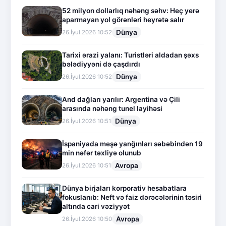
52 milyon dollarlıq nəhəng səhv: Heç yerə
aparmayan yol görənləri heyrətə salır
Dünya
26.İyul.2026 10:52
Tarixi ərazi yalanı: Turistləri aldadan şəxs
bələdiyyəni də çaşdırdı
Dünya
26.İyul.2026 10:52
And dağları yarılır: Argentina və Çili
arasında nəhəng tunel layihəsi
Dünya
26.İyul.2026 10:51
İspaniyada meşə yanğınları səbəbindən 19
min nəfər təxliyə olunub
Avropa
26.İyul.2026 10:51
Dünya birjaları korporativ hesabatlara
fokuslanıb: Neft və faiz dərəcələrinin təsiri
altında cari vəziyyət
Avropa
26.İyul.2026 10:50