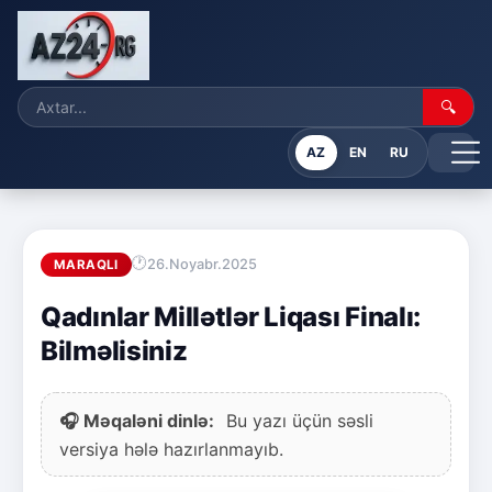
🔍
AZ
EN
RU
26.Noyabr.2025
MARAQLI
Qadınlar Millətlər Liqası Finalı:
Bilməlisiniz
🎧 Məqaləni dinlə:
Bu yazı üçün səsli
versiya hələ hazırlanmayıb.