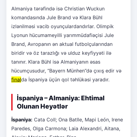
Almaniya tərəfində isə Christian Wuckun
komandasında Jule Brand və Klara Bühl
izlənilməsi vacib oyunçulardandırlar. Olimpik
Lyonun hücumameyilli yarımmüdafiəçisi Jule
Brand, Avropanın ən aktual futbolçularından
biridir və öz tarazlığı və ulduz keyfiyyəti ilə
tanınır. Klara Bühl isə Almaniyanın əsas
hücumçusudur, “Bayern Münhen”də çıxış edir və
final
da İspaniya üçün qol təhlükəsi yaradır.
İspaniya – Almaniya: Ehtimal
Olunan Heyətlər
İspaniya:
Cata Coll; Ona Batlle, Mapi León, Irene
Paredes, Olga Carmona; Laia Alexandri, Aitana,