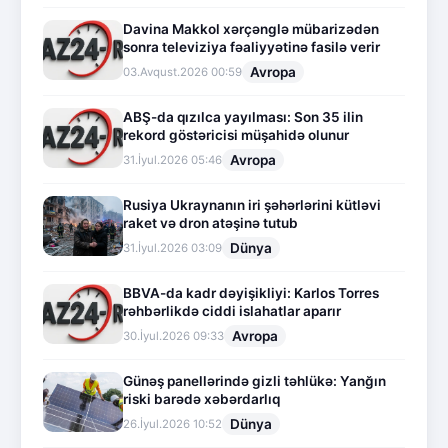
Davina Makkol xərçənglə mübarizədən
sonra televiziya fəaliyyətinə fasilə verir
Avropa
03.Avqust.2026 00:59
ABŞ-da qızılca yayılması: Son 35 ilin
rekord göstəricisi müşahidə olunur
Avropa
31.İyul.2026 05:46
Rusiya Ukraynanın iri şəhərlərini kütləvi
raket və dron atəşinə tutub
Dünya
31.İyul.2026 03:09
BBVA-da kadr dəyişikliyi: Karlos Torres
rəhbərlikdə ciddi islahatlar aparır
Avropa
30.İyul.2026 09:33
Günəş panellərində gizli təhlükə: Yanğın
riski barədə xəbərdarlıq
Dünya
26.İyul.2026 10:52