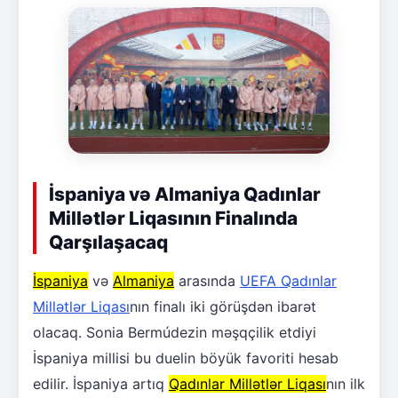
İspaniya və Almaniya Qadınlar
Millətlər Liqasının Finalında
Qarşılaşacaq
İspaniya
və
Almaniya
arasında
UEFA Qadınlar
Millətlər Liqası
nın finalı iki görüşdən ibarət
olacaq. Sonia Bermúdezin məşqçilik etdiyi
İspaniya millisi bu duelin böyük favoriti hesab
edilir. İspaniya artıq
Qadınlar Millətlər Liqası
nın ilk