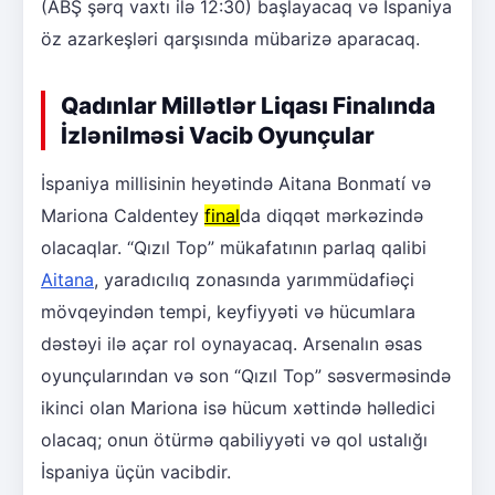
(ABŞ şərq vaxtı ilə 12:30) başlayacaq və İspaniya
öz azarkeşləri qarşısında mübarizə aparacaq.
Qadınlar Millətlər Liqası Finalında
İzlənilməsi Vacib Oyunçular
İspaniya millisinin heyətində Aitana Bonmatí və
Mariona Caldentey
final
da diqqət mərkəzində
olacaqlar. “Qızıl Top” mükafatının parlaq qalibi
Aitana
, yaradıcılıq zonasında yarımmüdafiəçi
mövqeyindən tempi, keyfiyyəti və hücumlara
dəstəyi ilə açar rol oynayacaq. Arsenalın əsas
oyunçularından və son “Qızıl Top” səsverməsində
ikinci olan Mariona isə hücum xəttində həlledici
olacaq; onun ötürmə qabiliyyəti və qol ustalığı
İspaniya üçün vacibdir.