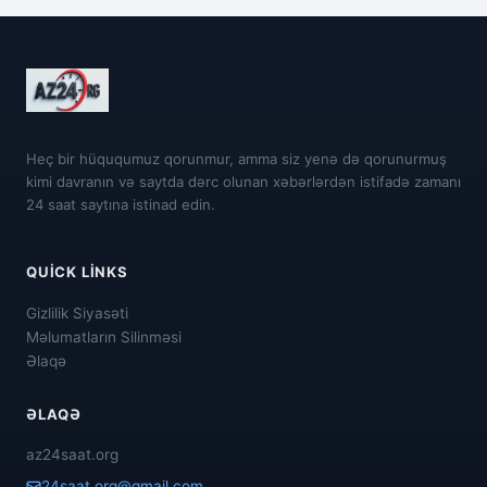
Heç bir hüququmuz qorunmur, amma siz yenə də qorunurmuş
kimi davranın və saytda dərc olunan xəbərlərdən istifadə zamanı
24 saat saytına istinad edin.
QUICK LINKS
Gizlilik Siyasəti
Məlumatların Silinməsi
Əlaqə
ƏLAQƏ
az24saat.org
24saat.org@gmail.com