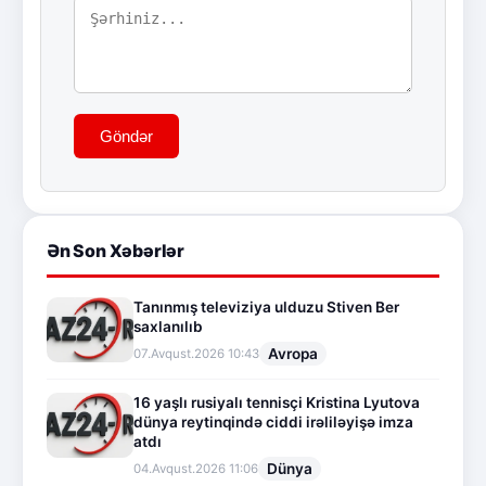
Göndər
Ən Son Xəbərlər
Tanınmış televiziya ulduzu Stiven Ber
saxlanılıb
Avropa
07.Avqust.2026 10:43
16 yaşlı rusiyalı tennisçi Kristina Lyutova
dünya reytinqində ciddi irəliləyişə imza
atdı
Dünya
04.Avqust.2026 11:06