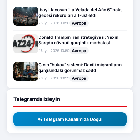
İbay Llanosun "La Velada del Año 6" boks
gecəsi rekordları alt-üst etdi
Avropa
26.İyul.2026 10:50
Donald Trampın İran strategiyası: Yaxın
Şərqdə növbəti gərginlik mərhələsi
Avropa
26.İyul.2026 10:50
Çinin “hukou” sistemi: Daxili miqrantların
qarşısındakı görünməz sədd
Avropa
26.İyul.2026 10:22
Telegramda izləyin
📲 Telegram Kanalımıza Qoşul