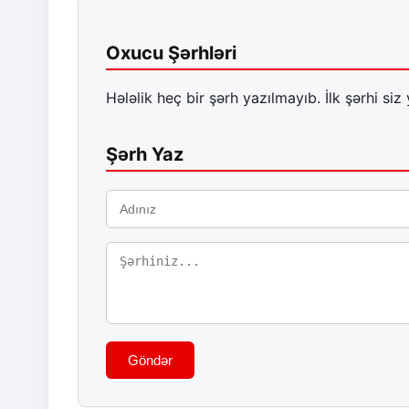
Oxucu Şərhləri
Hələlik heç bir şərh yazılmayıb. İlk şərhi siz 
Şərh Yaz
Göndər