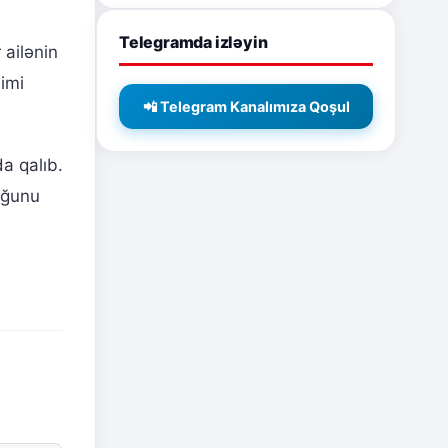
Telegramda izləyin
 ailənin
imi
📲 Telegram Kanalımıza Qoşul
a qalıb.
duğunu