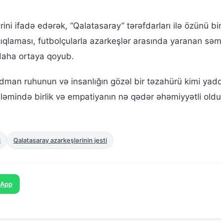
ni ifadə edərək, “Qalatasaray” tərəfdarları ilə özünü bir
çıqlaması, futbolçularla azarkeşlər arasında yaranan səm
daha ortaya qoyub.
man ruhunun və insanlığın gözəl bir təzahürü kimi yadd
l aləmində birlik və empatiyanın nə qədər əhəmiyyətli ol
i
Qalatasaray azarkeşlərinin jesti
sApp