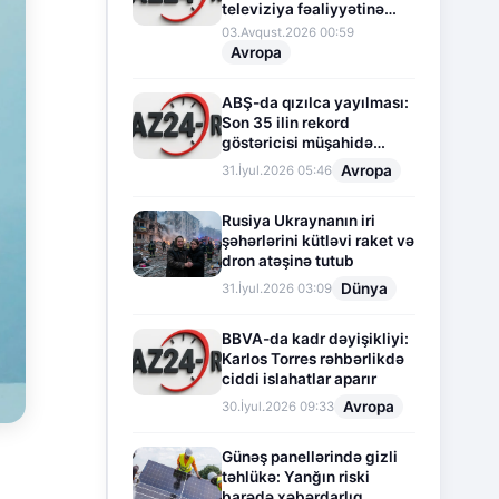
televiziya fəaliyyətinə
fasilə verir
03.Avqust.2026 00:59
Avropa
ABŞ-da qızılca yayılması:
Son 35 ilin rekord
göstəricisi müşahidə
olunur
Avropa
31.İyul.2026 05:46
Rusiya Ukraynanın iri
şəhərlərini kütləvi raket və
dron atəşinə tutub
Dünya
31.İyul.2026 03:09
BBVA-da kadr dəyişikliyi:
Karlos Torres rəhbərlikdə
ciddi islahatlar aparır
Avropa
30.İyul.2026 09:33
Günəş panellərində gizli
təhlükə: Yanğın riski
barədə xəbərdarlıq