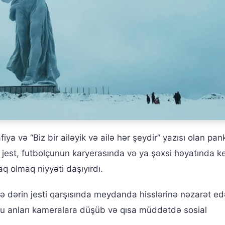
iya və “Biz bir ailəyik və ailə hər şeydir” yazısı olan pan
i jest, futbolçunun karyerasında və ya şəxsi həyatında ke
q olmaq niyyəti daşıyırdı.
və dərin jesti qarşısında meydanda hisslərinə nəzarət ed
u anları kameralara düşüb və qısa müddətdə sosial