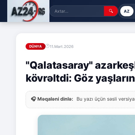
🔍
AZ
11.Mart.2026
DÜNYA
"Qalatasaray" azarkeşl
kövrəltdi: Göz yaşları
🎧 Məqaləni dinlə:
Bu yazı üçün səsli versiya