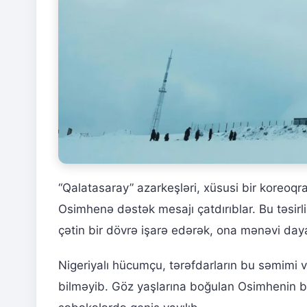
“Qalatasaray” azarkeşləri, xüsusi bir koreoqraf
Osimhenə dəstək mesajı çatdırıblar. Bu təsirl
çətin bir dövrə işarə edərək, ona mənəvi daya
Nigeriyalı hücumçu, tərəfdarların bu səmimi 
bilməyib. Göz yaşlarına boğulan Osimhenin b