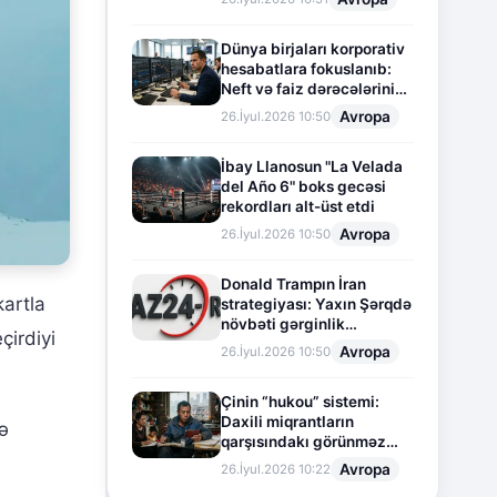
Dünya birjaları korporativ
hesabatlara fokuslanıb:
Neft və faiz dərəcələrinin
təsiri altında cari vəziyyət
Avropa
26.İyul.2026 10:50
İbay Llanosun "La Velada
del Año 6" boks gecəsi
rekordları alt-üst etdi
Avropa
26.İyul.2026 10:50
Donald Trampın İran
kartla
strategiyası: Yaxın Şərqdə
növbəti gərginlik
çirdiyi
mərhələsi
Avropa
26.İyul.2026 10:50
Çinin “hukou” sistemi:
Daxili miqrantların
ə
qarşısındakı görünməz
sədd
Avropa
26.İyul.2026 10:22