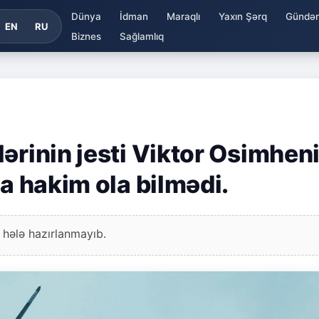
Dünya
İdman
Maraqlı
Yaxın Şərq
Gündə
EN
RU
Biznes
Sağlamlıq
ərinin jesti Viktor Osimhen
na hakim ola bilmədi.
 hələ hazırlanmayıb.