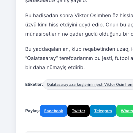
şəbəkələrdə geniş yayılıb.
Bu hadisədən sonra Viktor Osimhen öz hissləri
üzvü kimi hiss etdiyini qeyd edib. Onun bu a
münasibətlərin nə qədər güclü olduğunu bir 
Bu yaddaqalan an, klub rəqabətindən uzaq, id
“Qalatasaray” tərəfdarlarının bu jesti, futbo
bir daha nümayiş etdirib.
Etiketlər:
Qalatasaray azarkeşlərinin jesti Viktor Osimhen
Paylaş:
Facebook
Twitter
Telegram
What