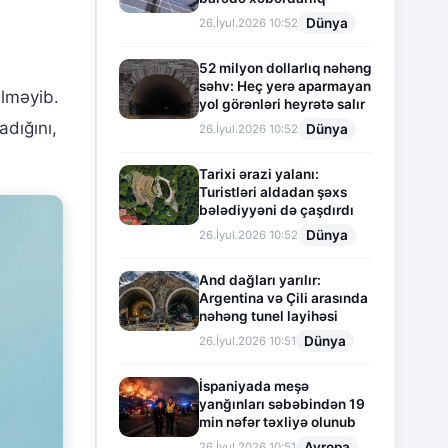
Dünya
26.İyul.2026 10:52
52 milyon dollarlıq nəhəng
səhv: Heç yerə aparmayan
ilməyib.
yol görənləri heyrətə salır
dığını,
Dünya
26.İyul.2026 10:52
Tarixi ərazi yalanı:
Turistləri aldadan şəxs
bələdiyyəni də çaşdırdı
Dünya
26.İyul.2026 10:52
And dağları yarılır:
Argentina və Çili arasında
nəhəng tunel layihəsi
Dünya
26.İyul.2026 10:51
İspaniyada meşə
yanğınları səbəbindən 19
min nəfər təxliyə olunub
Avropa
26.İyul.2026 10:51