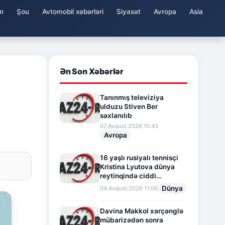
m
Şou
Avtomobil xəbərləri
Siyasət
Avropa
Asia
Ən Son Xəbərlər
Tanınmış televiziya
i
ulduzu Stiven Ber
saxlanılıb
07.Avqust.2026 10:43
Avropa
16 yaşlı rusiyalı tennisçi
Kristina Lyutova dünya
reytinqində ciddi
irəliləyişə imza atdı
Dünya
04.Avqust.2026 11:06
Davina Makkol xərçənglə
mübarizədən sonra