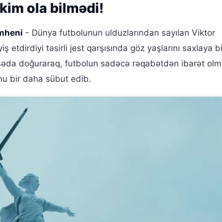
kim ola bilmədi!
imheni
- Dünya futbolunun ulduzlarından sayılan Viktor
 etdirdiyi təsirli jest qarşısında göz yaşlarını saxlaya b
əda doğuraraq, futbolun sadəcə rəqabətdən ibarət olma
nu bir daha sübut edib.