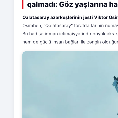
qalmadı: Göz yaşlarına ha
Qalatasaray azarkeşlərinin jesti Viktor Os
Osimhen, “Qalatasaray” tərəfdarlarının nümayiş
Bu hadisə idman ictimaiyyətində böyük əks-s
həm də güclü insan bağları ilə zəngin olduğu