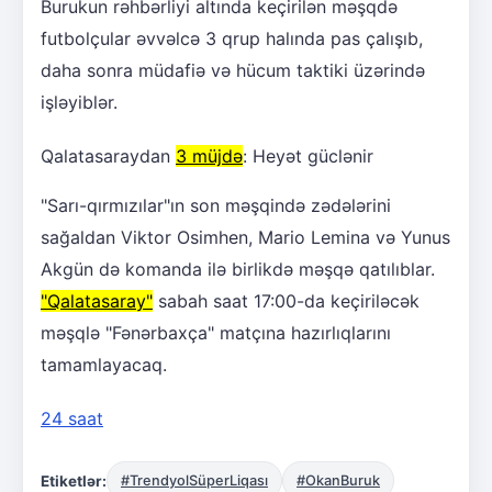
Burukun rəhbərliyi altında keçirilən məşqdə
futbolçular əvvəlcə 3 qrup halında pas çalışıb,
daha sonra müdafiə və hücum taktiki üzərində
işləyiblər.
Qalatasaraydan
3 müjdə
: Heyət güclənir
"Sarı-qırmızılar"ın son məşqində zədələrini
sağaldan Viktor Osimhen, Mario Lemina və Yunus
Akgün də komanda ilə birlikdə məşqə qatılıblar.
"Qalatasaray"
sabah saat 17:00-da keçiriləcək
məşqlə "Fənərbaxça" matçına hazırlıqlarını
tamamlayacaq.
24 saat
Etiketlər:
#TrendyolSüperLiqası
#OkanBuruk