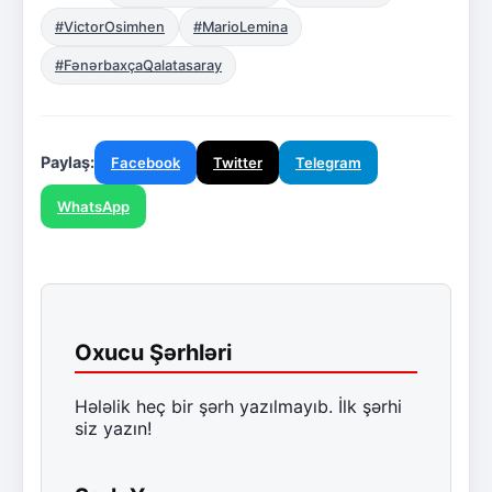
#VictorOsimhen
#MarioLemina
#FənərbaxçaQalatasaray
Paylaş:
Facebook
Twitter
Telegram
WhatsApp
Oxucu Şərhləri
Hələlik heç bir şərh yazılmayıb. İlk şərhi
siz yazın!