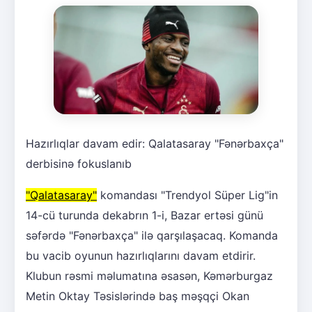
Hazırlıqlar davam edir: Qalatasaray "Fənərbaxça"
derbisinə fokuslanıb
"Qalatasaray"
komandası "Trendyol Süper Lig"in
14-cü turunda dekabrın 1-i, Bazar ertəsi günü
səfərdə "Fənərbaxça" ilə qarşılaşacaq. Komanda
bu vacib oyunun hazırlıqlarını davam etdirir.
Klubun rəsmi məlumatına əsasən, Kəmərburgaz
Metin Oktay Təsislərində baş məşqçi Okan