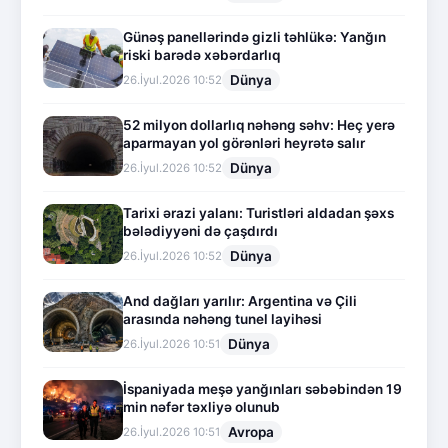
Günəş panellərində gizli təhlükə: Yanğın
riski barədə xəbərdarlıq
Dünya
26.İyul.2026 10:52
52 milyon dollarlıq nəhəng səhv: Heç yerə
aparmayan yol görənləri heyrətə salır
Dünya
26.İyul.2026 10:52
Tarixi ərazi yalanı: Turistləri aldadan şəxs
bələdiyyəni də çaşdırdı
Dünya
26.İyul.2026 10:52
And dağları yarılır: Argentina və Çili
arasında nəhəng tunel layihəsi
Dünya
26.İyul.2026 10:51
İspaniyada meşə yanğınları səbəbindən 19
min nəfər təxliyə olunub
Avropa
26.İyul.2026 10:51