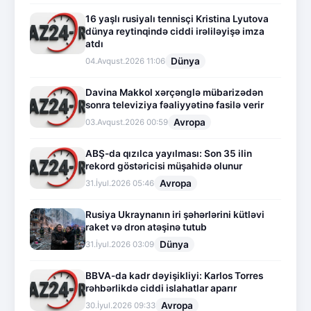
16 yaşlı rusiyalı tennisçi Kristina Lyutova
dünya reytinqində ciddi irəliləyişə imza
atdı
Dünya
04.Avqust.2026 11:06
Davina Makkol xərçənglə mübarizədən
sonra televiziya fəaliyyətinə fasilə verir
Avropa
03.Avqust.2026 00:59
ABŞ-da qızılca yayılması: Son 35 ilin
rekord göstəricisi müşahidə olunur
Avropa
31.İyul.2026 05:46
Rusiya Ukraynanın iri şəhərlərini kütləvi
raket və dron atəşinə tutub
Dünya
31.İyul.2026 03:09
BBVA-da kadr dəyişikliyi: Karlos Torres
rəhbərlikdə ciddi islahatlar aparır
Avropa
30.İyul.2026 09:33