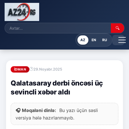
🔍
AZ
EN
RU
29.Noyabr.2025
İDMAN
Qalatasaray derbi öncəsi üç
sevincli xəbər aldı
🎧 Məqaləni dinlə:
Bu yazı üçün səsli
versiya hələ hazırlanmayıb.