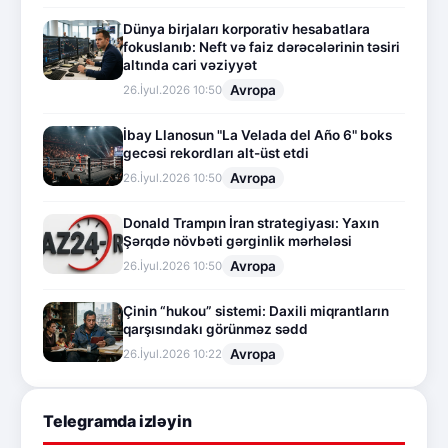
Dünya birjaları korporativ hesabatlara
fokuslanıb: Neft və faiz dərəcələrinin təsiri
altında cari vəziyyət
Avropa
26.İyul.2026 10:50
İbay Llanosun "La Velada del Año 6" boks
gecəsi rekordları alt-üst etdi
Avropa
26.İyul.2026 10:50
Donald Trampın İran strategiyası: Yaxın
Şərqdə növbəti gərginlik mərhələsi
Avropa
26.İyul.2026 10:50
Çinin “hukou” sistemi: Daxili miqrantların
qarşısındakı görünməz sədd
Avropa
26.İyul.2026 10:22
Telegramda izləyin