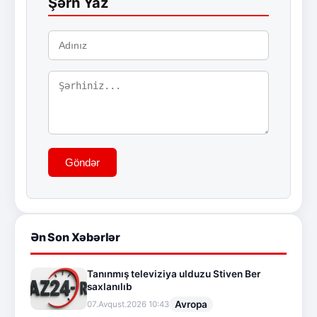
Şərh Yaz
Göndər
Ən Son Xəbərlər
Tanınmış televiziya ulduzu Stiven Ber
saxlanılıb
Avropa
07.Avqust.2026 10:43