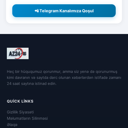
📲 Telegram Kanalımıza Qoşul
Heç bir hüququmuz qorunmur, amma siz yenə də qorunurmuş
kimi davranın və saytda dərc olunan xəbərlərdən istifadə zamanı
24 saat saytına istinad edin.
QUICK LINKS
Gizlilik Siyasəti
Məlumatların Silinməsi
Əlaqə