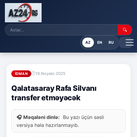
🔍
AZ
EN
RU
19.Noyabr.2025
İDMAN
Qalatasaray Rafa Silvanı
transfer etməyəcək
🎧 Məqaləni dinlə:
Bu yazı üçün səsli
versiya hələ hazırlanmayıb.