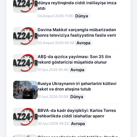
dünya reytinqində ciddi irəliləyişə imza
atdı
Dünya
04.Avqust.2026 11:06
Davina Makkol xərçənglə mübarizədən
sonra televiziya fəaliyyətinə fasilə verir
Avropa
03.Avqust.2026 00:59
ABŞ-da qızılca yayılması: Son 35 ilin
rekord göstəricisi müşahidə olunur
Avropa
31.İyul.2026 05:46
Rusiya Ukraynanın iri şəhərlərini kütləvi
raket və dron atəşinə tutub
Dünya
31.İyul.2026 03:09
BBVA-da kadr dəyişikliyi: Karlos Torres
rəhbərlikdə ciddi islahatlar aparır
Avropa
30.İyul.2026 09:33