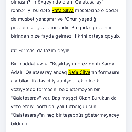
olmasın?" mövqeyində olan "Qalatasaray"
rəhbərliyi bu dəfə
Rafa Silva
məsələsinə o qədər
də müsbət yanaşmır və "Onun yaşadığı
problemlər göz önündədir. Bu qədər problemli
birindən bizə fayda gəlməz" fikrini ortaya qoyub.
## Forması da lazım deyil!
Bir müddət əvvəl "Beşiktaş"ın prezidenti Sərdar
Adalı "Qalatasaray ancaq
Rafa Silva
nın formasını
ala bilər" ifadəsini işlətmişdi. Lakin indiki
vəziyyətdə formasını belə istəməyən bir
"Qalatasaray" var. Baş məşqçi Okan Burukun da
veto etdiyi portuqaliyalı futbolçu üçün
"Qalatasaray"ın heç bir təşəbbüs göstərməyəcəyi
bildirilir.