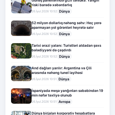
Günəş panellərində gizli təhlükə: Yanğın
riski barədə xəbərdarlıq
Dünya
26.İyul.2026 10:52
52 milyon dollarlıq nəhəng səhv: Heç yerə
aparmayan yol görənləri heyrətə salır
Dünya
26.İyul.2026 10:52
Tarixi ərazi yalanı: Turistləri aldadan şəxs
bələdiyyəni də çaşdırdı
Dünya
26.İyul.2026 10:52
And dağları yarılır: Argentina və Çili
arasında nəhəng tunel layihəsi
Dünya
26.İyul.2026 10:51
İspaniyada meşə yanğınları səbəbindən 19
min nəfər təxliyə olunub
Avropa
26.İyul.2026 10:51
Dünya birjaları korporativ hesabatlara