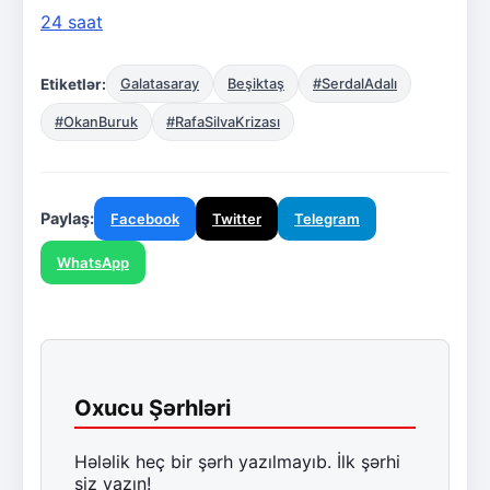
24 saat
Etiketlər:
Galatasaray
Beşiktaş
#SerdalAdalı
#OkanBuruk
#RafaSilvaKrizası
Paylaş:
Facebook
Twitter
Telegram
WhatsApp
Oxucu Şərhləri
Hələlik heç bir şərh yazılmayıb. İlk şərhi
siz yazın!