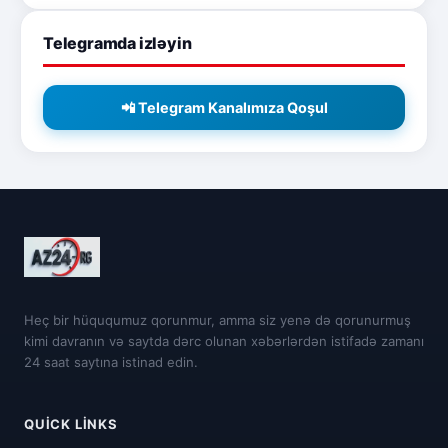
Telegramda izləyin
📲 Telegram Kanalımıza Qoşul
Heç bir hüququmuz qorunmur, amma siz yenə də qorunurmuş
kimi davranın və saytda dərc olunan xəbərlərdən istifadə zamanı
24 saat saytına istinad edin.
QUICK LINKS