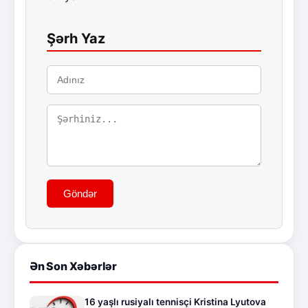
Şərh Yaz
Göndər
Ən Son Xəbərlər
16 yaşlı rusiyalı tennisçi Kristina Lyutova