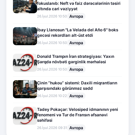
fokuslanıb: Neft və faiz dərəcələrinin təsiri
altında cari vəziyyət
Avropa
26.İyul.2026 10:50
İbay Llanosun "La Velada del Año 6" boks
gecəsi rekordları alt-üst etdi
Avropa
26.İyul.2026 10:50
Donald Trampın İran strategiyası: Yaxın
Şərqdə növbəti gərginlik mərhələsi
Avropa
26.İyul.2026 10:50
Çinin “hukou” sistemi: Daxili miqrantların
qarşısındakı görünməz sədd
Avropa
26.İyul.2026 10:22
Tadey Pokaçar: Velosiped idmanının yeni
fenomeni və Tur de Fransın əfsanəvi
səhifəsi
Avropa
26.İyul.2026 09:31