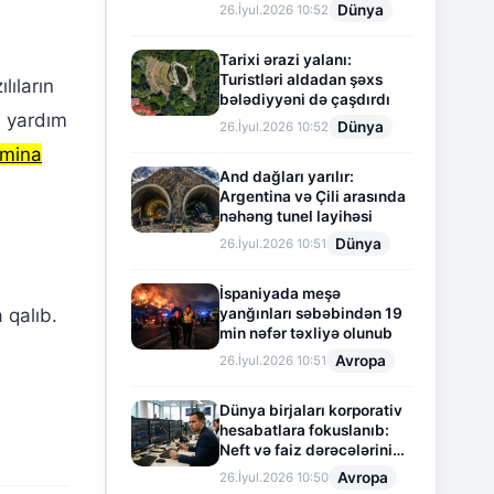
Dünya
26.İyul.2026 10:52
Tarixi ərazi yalanı:
Turistləri aldadan şəxs
lıların
bələdiyyəni də çaşdırdı
i yardım
Dünya
26.İyul.2026 10:52
emina
And dağları yarılır:
Argentina və Çili arasında
nəhəng tunel layihəsi
Dünya
26.İyul.2026 10:51
İspaniyada meşə
 qalıb.
yanğınları səbəbindən 19
min nəfər təxliyə olunub
Avropa
26.İyul.2026 10:51
Dünya birjaları korporativ
hesabatlara fokuslanıb:
Neft və faiz dərəcələrinin
təsiri altında cari vəziyyət
Avropa
26.İyul.2026 10:50