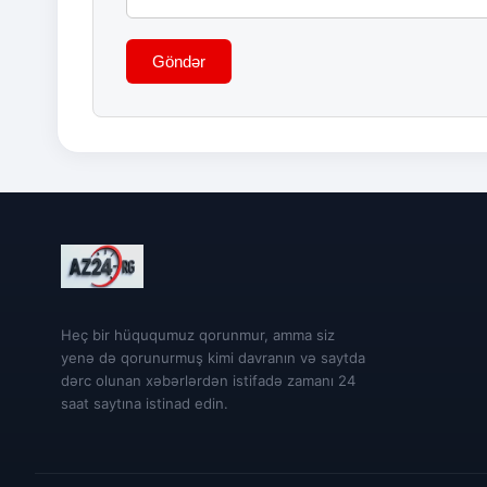
Göndər
Heç bir hüququmuz qorunmur, amma siz
yenə də qorunurmuş kimi davranın və saytda
dərc olunan xəbərlərdən istifadə zamanı 24
saat saytına istinad edin.