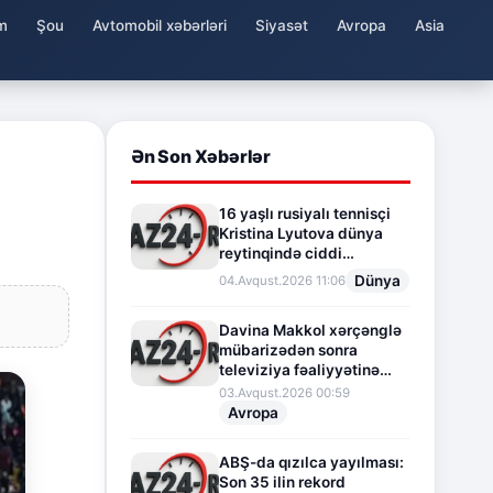
m
Şou
Avtomobil xəbərləri
Siyasət
Avropa
Asia
Ən Son Xəbərlər
16 yaşlı rusiyalı tennisçi
Kristina Lyutova dünya
reytinqində ciddi
irəliləyişə imza atdı
Dünya
04.Avqust.2026 11:06
Davina Makkol xərçənglə
mübarizədən sonra
televiziya fəaliyyətinə
fasilə verir
03.Avqust.2026 00:59
Avropa
ABŞ-da qızılca yayılması:
Son 35 ilin rekord