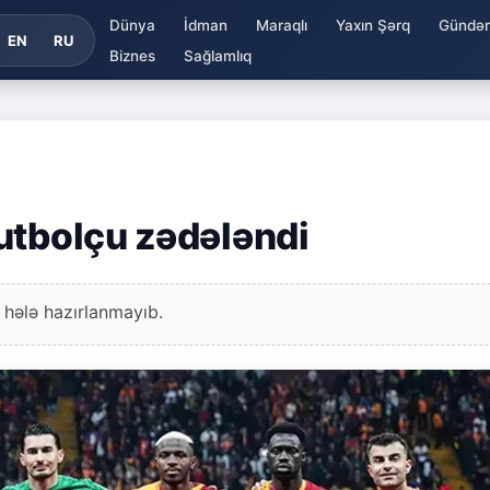
Dünya
İdman
Maraqlı
Yaxın Şərq
Gündə
EN
RU
Biznes
Sağlamlıq
utbolçu zədələndi
 hələ hazırlanmayıb.