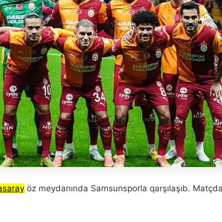
asaray
öz meydanında Samsunsporla qarşılaşıb. Matçd