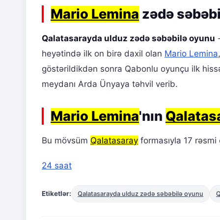
Mario Lemina
zədə səbəbi
Qalatasarayda ulduz zədə səbəbilə oyunu
heyətində ilk on birə daxil olan
Mario Lemina
göstərildikdən sonra Qabonlu oyunçu ilk hissə
meydanı Arda Ünyaya təhvil verib.
Mario Lemina
'nın
Qalatas
Bu mövsüm
Qalatasaray
formasıyla 17 rəsmi
24 saat
Etiketlər:
Qalatasarayda ulduz zədə səbəbilə oyunu
Q