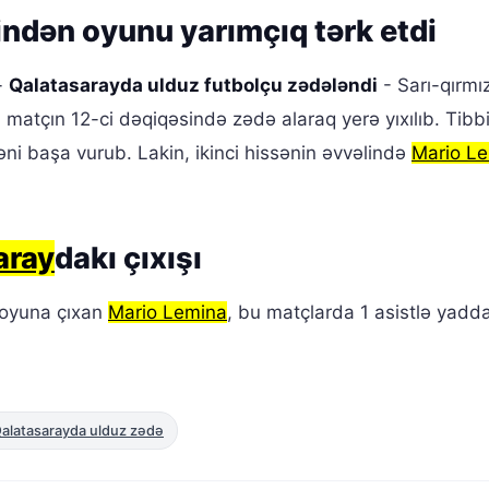
ndən oyunu yarımçıq tərk etdi
-
Qalatasarayda ulduz futbolçu zədələndi
- Sarı-qırmızı
, matçın 12-ci dəqiqəsində zədə alaraq yerə yıxılıb. Tibb
ni başa vurub. Lakin, ikinci hissənin əvvəlində
Mario L
aray
dakı çıxışı
 oyuna çıxan
Mario Lemina
, bu matçlarda 1 asistlə yadda
alatasarayda ulduz zədə