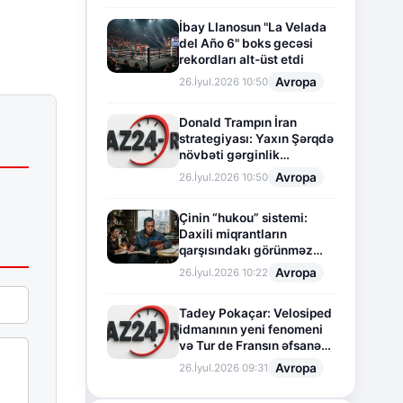
İbay Llanosun "La Velada
del Año 6" boks gecəsi
rekordları alt-üst etdi
Avropa
26.İyul.2026 10:50
Donald Trampın İran
strategiyası: Yaxın Şərqdə
növbəti gərginlik
mərhələsi
Avropa
26.İyul.2026 10:50
Çinin “hukou” sistemi:
Daxili miqrantların
qarşısındakı görünməz
sədd
Avropa
26.İyul.2026 10:22
Tadey Pokaçar: Velosiped
idmanının yeni fenomeni
və Tur de Fransın əfsanəvi
səhifəsi
Avropa
26.İyul.2026 09:31