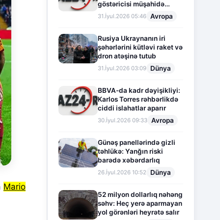
göstəricisi müşahidə
olunur
Avropa
31.İyul.2026 05:46
Rusiya Ukraynanın iri
şəhərlərini kütləvi raket və
dron atəşinə tutub
Dünya
31.İyul.2026 03:09
BBVA-da kadr dəyişikliyi:
Karlos Torres rəhbərlikdə
ciddi islahatlar aparır
Avropa
30.İyul.2026 09:33
Günəş panellərində gizli
təhlükə: Yanğın riski
barədə xəbərdarlıq
Dünya
26.İyul.2026 10:52
a
Mario
52 milyon dollarlıq nəhəng
səhv: Heç yerə aparmayan
yol görənləri heyrətə salır