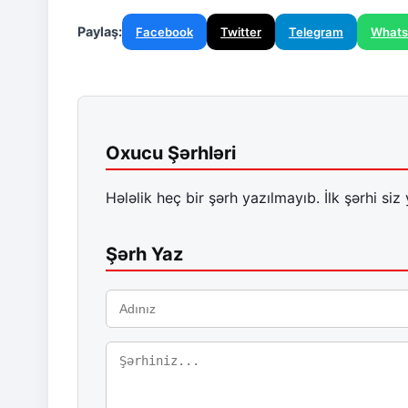
Paylaş:
Facebook
Twitter
Telegram
What
Oxucu Şərhləri
Hələlik heç bir şərh yazılmayıb. İlk şərhi siz 
Şərh Yaz