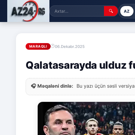
🔍
AZ
06.Dekabr.2025
MARAQLI
Qalatasarayda ulduz f
🎧 Məqaləni dinlə:
Bu yazı üçün səsli versiya