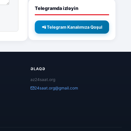
Telegramda izləyin
📲 Telegram Kanalımıza Qoşul
ƏLAQƏ
az24saat.org
24saat.org@gmail.com