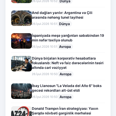
Dünya
26.İyul.2026 10:52
And dağları yarılır: Argentina və Çili
arasında nəhəng tunel layihəsi
Dünya
26.İyul.2026 10:51
İspaniyada meşə yanğınları səbəbindən 19
min nəfər təxliyə olunub
Avropa
26.İyul.2026 10:51
Dünya birjaları korporativ hesabatlara
fokuslanıb: Neft və faiz dərəcələrinin təsiri
altında cari vəziyyət
Avropa
26.İyul.2026 10:50
İbay Llanosun "La Velada del Año 6" boks
gecəsi rekordları alt-üst etdi
Avropa
26.İyul.2026 10:50
Donald Trampın İran strategiyası: Yaxın
Şərqdə növbəti gərginlik mərhələsi