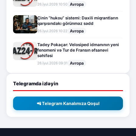
Avropa
26.İyul.2026 10:50
Çinin “hukou” sistemi: Daxili miqrantların
qarşısındakı görünməz sədd
Avropa
26.İyul.2026 10:22
Tadey Pokaçar: Velosiped idmanının yeni
fenomeni və Tur de Fransın əfsanəvi
səhifəsi
Avropa
26.İyul.2026 09:31
Telegramda izləyin
📲 Telegram Kanalımıza Qoşul