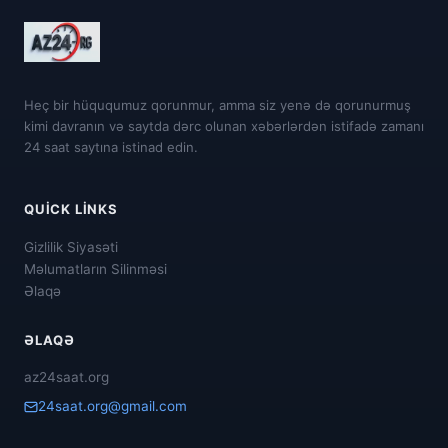
Heç bir hüququmuz qorunmur, amma siz yenə də qorunurmuş
kimi davranın və saytda dərc olunan xəbərlərdən istifadə zamanı
24 saat saytına istinad edin.
QUICK LINKS
Gizlilik Siyasəti
Məlumatların Silinməsi
Əlaqə
ƏLAQƏ
az24saat.org
24saat.org@gmail.com