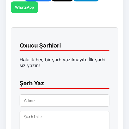
WhatsApp
Oxucu Şərhləri
Hələlik heç bir şərh yazılmayıb. İlk şərhi
siz yazın!
Şərh Yaz