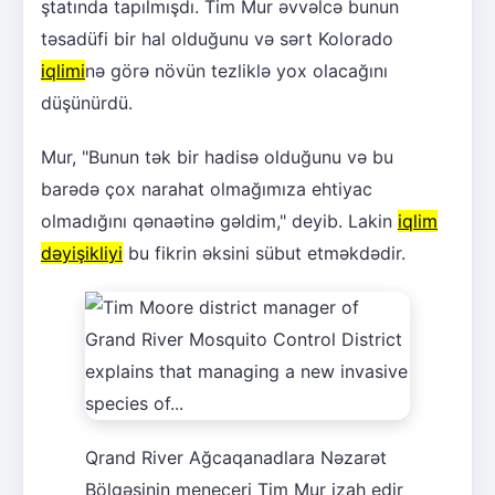
ştatında tapılmışdı. Tim Mur əvvəlcə bunun
təsadüfi bir hal olduğunu və sərt Kolorado
iqlimi
nə görə növün tezliklə yox olacağını
düşünürdü.
Mur, "Bunun tək bir hadisə olduğunu və bu
barədə çox narahat olmağımıza ehtiyac
olmadığını qənaətinə gəldim," deyib. Lakin
iqlim
dəyişikliyi
bu fikrin əksini sübut etməkdədir.
Qrand River Ağcaqanadlara Nəzarət
Bölgəsinin meneceri Tim Mur izah edir