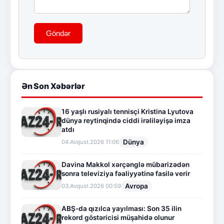
Göndər
Ən Son Xəbərlər
16 yaşlı rusiyalı tennisçi Kristina Lyutova
dünya reytinqində ciddi irəliləyişə imza
atdı
Dünya
04.Avqust.2026 11:06
Davina Makkol xərçənglə mübarizədən
sonra televiziya fəaliyyətinə fasilə verir
Avropa
03.Avqust.2026 00:59
ABŞ-da qızılca yayılması: Son 35 ilin
rekord göstəricisi müşahidə olunur