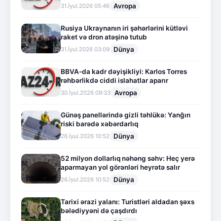
Avropa
31.İyul.2026 05:46
Rusiya Ukraynanın iri şəhərlərini kütləvi
raket və dron atəşinə tutub
Dünya
31.İyul.2026 03:09
BBVA-da kadr dəyişikliyi: Karlos Torres
rəhbərlikdə ciddi islahatlar aparır
Avropa
30.İyul.2026 09:33
Günəş panellərində gizli təhlükə: Yanğın
riski barədə xəbərdarlıq
Dünya
26.İyul.2026 10:52
52 milyon dollarlıq nəhəng səhv: Heç yerə
aparmayan yol görənləri heyrətə salır
Dünya
26.İyul.2026 10:52
Tarixi ərazi yalanı: Turistləri aldadan şəxs
bələdiyyəni də çaşdırdı