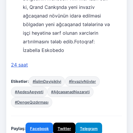
ki, Qrand Cankşnda yeni invaziv
ağcaqanad növünün idarə edilməsi
bölgədən yeni ağcaqanad tələlərinə və
işçi heyətinə sərf olunan xərclərin
artırılmasını tələb edib.
Fotoqraf:
İzabella Eskobedo
24 saat
Etiketlər:
#İqlimDəyişikliyi
#İnvazivNövlər
#AedesAegypti
#AğcaqanadNəzarəti
#DengeQızdırması
Paylaş:
Facebook
Twitter
Telegram