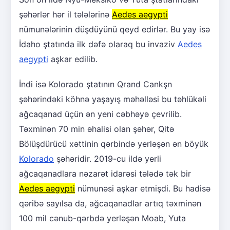
şəhərlər hər il tələlərinə
Aedes aegypti
nümunələrinin düşdüyünü qeyd edirlər. Bu yay isə
İdaho ştatında ilk dəfə olaraq bu invaziv
Aedes
aegypti
aşkar edilib.
İndi isə Kolorado ştatının Qrand Cankşn
şəhərindəki köhnə yaşayış məhəlləsi bu təhlükəli
ağcaqanad üçün ən yeni cəbhəyə çevrilib.
Təxminən 70 min əhalisi olan şəhər, Qitə
Bölüşdürücü xəttinin qərbində yerləşən ən böyük
Kolorado
şəhəridir. 2019-cu ildə yerli
ağcaqanadlara nəzarət idarəsi tələdə tək bir
Aedes aegypti
nümunəsi aşkar etmişdi. Bu hadisə
qəribə sayılsa da, ağcaqanadlar artıq təxminən
100 mil cənub-qərbdə yerləşən Moab, Yuta