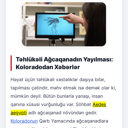
Təhlükəli Ağcaqanadın Yayılması:
Koloradodan Xəbərlər
Həyat üçün təhlükəli xəstəliklər daşıya bilər,
tapılması çətindir, məhv etmək isə demək olar ki,
mümkün deyil. Bütün bunlarla yanaşı, insan
qanına xüsusi vurğunluğu var. Söhbət
Aedes
aegypti
adlı ağcaqanad növündən gedir.
Koloradonun
Qərb Yamacında ağcaqanadlara