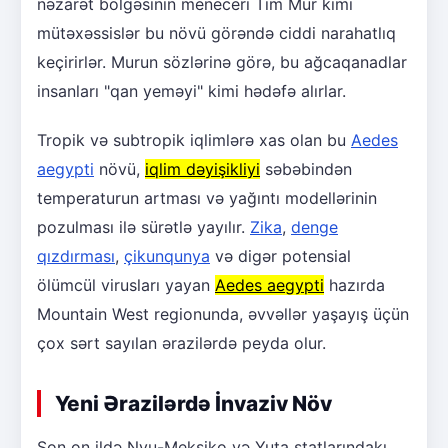
nəzarət bölgəsinin meneceri Tim Mur kimi
mütəxəssislər bu növü görəndə ciddi narahatlıq
keçirirlər. Murun sözlərinə görə, bu ağcaqanadlar
insanları "qan yeməyi" kimi hədəfə alırlar.
Tropik və subtropik iqlimlərə xas olan bu
Aedes
aegypti
növü,
iqlim dəyişikliyi
səbəbindən
temperaturun artması və yağıntı modellərinin
pozulması ilə sürətlə yayılır.
Zika
,
denge
qızdırması
,
çikunqunya
və digər potensial
ölümcül virusları yayan
Aedes aegypti
hazırda
Mountain West regionunda, əvvəllər yaşayış üçün
çox sərt sayılan ərazilərdə peyda olur.
Yeni Ərazilərdə İnvaziv Növ
Son on ildə Nyu-Meksiko və Yuta ştatlarındakı