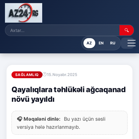
🔍
AZ
EN
RU
15.Noyabr.2025
SAĞLAMLIQ
Qayalıqlara təhlükəli ağcaqanad
növü yayıldı
🎧 Məqaləni dinlə:
Bu yazı üçün səsli
versiya hələ hazırlanmayıb.