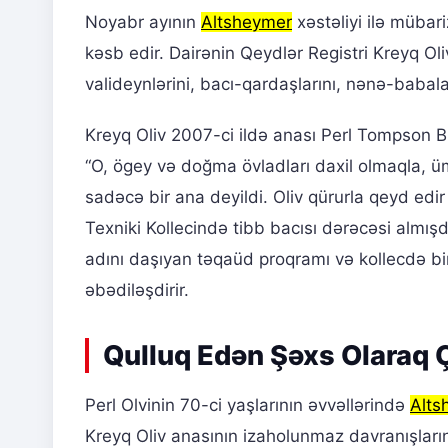
Noyabr ayının
Altsheymer
xəstəliyi ilə mübar
kəsb edir. Dairənin Qeydlər Registri Kreyq Oliv
valideynlərini, bacı-qardaşlarını, nənə-babala
Kreyq Oliv 2007-ci ildə anası Perl Tompson B
“O, ögey və doğma övladları daxil olmaqla, 
sadəcə bir ana deyildi. Oliv qürurla qeyd edi
Texniki Kollecində tibb bacısı dərəcəsi almış
adını daşıyan təqaüd proqramı və kollecdə bir 
əbədiləşdirir.
Qulluq Edən Şəxs Olaraq Ç
Perl Olvinin 70-ci yaşlarının əvvəllərində
Alts
Kreyq Oliv anasının izaholunmaz davranışlarını