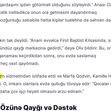
da qardaşımı işdən götürməli olduğunu söyləyirdi.” Anası C
təlik irəlilədikcə onun ora getməsini dayandırmaq
ozğunluğu səbəbilə hətta kişilər tualetinə də səhvən dax
akin tək deyildi. “Anam əvvəlcə First Baptist Kilsəsində, 
ündüz qayğı mərkəzinə gedirdi,” deyə Oliv bildirir. Bu, o
n qanaması keçirdikdən sonra, onu evdə saxlamaq
 heç vaxt qayıtmadı.
r
in xidmətindən istifadə etdi və Marfa Qodvin, Kamille H
. O, imkanı olanlara evdə qulluğu tövsiyə edir: “Qocalar 
daha çox işçi heyəti olmasını arzu edirəm.”
 Özünə Qayğı və Dəstək