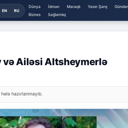
Dünya
İdman
Maraqlı
Yaxın Şərq
Gündə
EN
RU
Biznes
Sağlamlıq
 və Ailəsi Altsheymerlə
 hələ hazırlanmayıb.