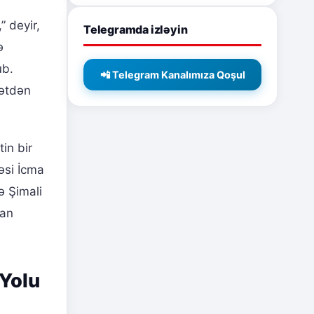
” deyir,
Telegramda izləyin
ə
ub.
📲 Telegram Kanalımıza Qoşul
yətdən
in bir
əsi İcma
ə Şimali
san
 Yolu