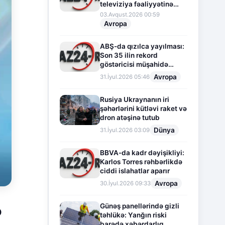
televiziya fəaliyyətinə
fasilə verir
03.Avqust.2026 00:59
Avropa
ABŞ-da qızılca yayılması:
Son 35 ilin rekord
göstəricisi müşahidə
olunur
Avropa
31.İyul.2026 05:46
Rusiya Ukraynanın iri
şəhərlərini kütləvi raket və
dron atəşinə tutub
Dünya
31.İyul.2026 03:09
BBVA-da kadr dəyişikliyi:
Karlos Torres rəhbərlikdə
ciddi islahatlar aparır
Avropa
30.İyul.2026 09:33
Günəş panellərində gizli
ə
təhlükə: Yanğın riski
barədə xəbərdarlıq