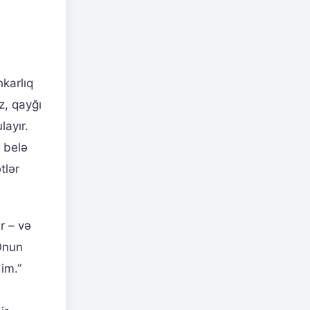
hkarlıq
z, qayğı
ayır.
i belə
tlər
r – və
 Onun
im.”