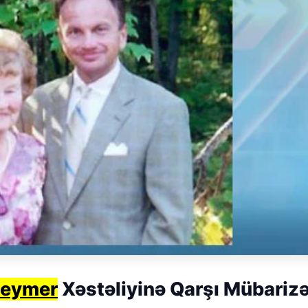
heymer
Xəstəliyinə Qarşı Mübariz