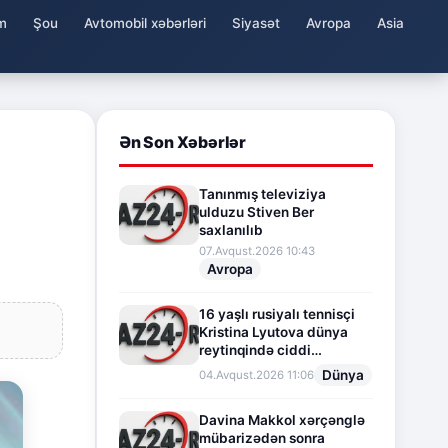
m
Şou
Avtomobil xəbərləri
Siyasət
Avropa
Asia
Ən Son Xəbərlər
Tanınmış televiziya
ulduzu Stiven Ber
saxlanılıb
07.Avqust.2026 10:43
Avropa
16 yaşlı rusiyalı tennisçi
Kristina Lyutova dünya
reytinqində ciddi
irəliləyişə imza atdı
Dünya
04.Avqust.2026 11:06
Davina Makkol xərçənglə
mübarizədən sonra