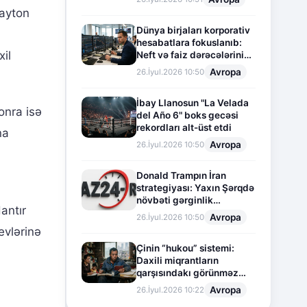
layton
Dünya birjaları korporativ
hesabatlara fokuslanıb:
il
Neft və faiz dərəcələrinin
təsiri altında cari vəziyyət
Avropa
26.İyul.2026 10:50
İbay Llanosun "La Velada
sonra isə
del Año 6" boks gecəsi
rekordları alt-üst etdi
na
Avropa
26.İyul.2026 10:50
Donald Trampın İran
strategiyası: Yaxın Şərqdə
növbəti gərginlik
antır
mərhələsi
Avropa
26.İyul.2026 10:50
evlərinə
Çinin “hukou” sistemi:
Daxili miqrantların
qarşısındakı görünməz
sədd
Avropa
26.İyul.2026 10:22