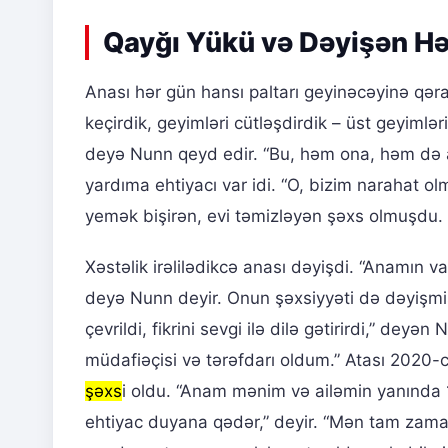
Qayğı Yükü və Dəyişən H
Anası hər gün hansı paltarı geyinəcəyinə qəra
keçirdik, geyimləri cütləşdirdik – üst geyimləri
deyə Nunn qeyd edir. “Bu, həm ona, həm də
yardıma ehtiyacı var idi. “O, bizim narahat ol
yemək bişirən, evi təmizləyən şəxs olmuşdu. O,
Xəstəlik irəlilədikcə anası dəyişdi. “Anamın v
deyə Nunn deyir. Onun şəxsiyyəti də dəyişmiş
çevrildi, fikrini sevgi ilə dilə gətirirdi,” de
müdafiəçisi və tərəfdarı oldum.” Atası 2020-
şəxs
i oldu. “Anam mənim və ailəmin yanında 
ehtiyac duyana qədər,” deyir. “Mən tam zama