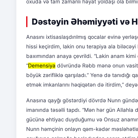
oxuda və tam zamanlı həyat yoldaşı ola bilmi
Dəstəyin Əhəmiyyəti və H
Anasını ixtisaslaşdırılmış qocalar evinə yerlə
hissi keçirdim, lakin onu terapiya ala biləcəyi
baxımından anaya çevrildi. “Lakin anam kimi
“
Demensiya
dövründə Rəbb mənə onun vasitə
böyük zərifliklə qarşıladı.” Yenə də tanıdığ
etmək imkanlarını həqiqətən də itirdim,” deyə 
Anasına qayğı göstərdiyi dövrdə Nunn gündəlik
imanında təsəlli tapdı. “Mən hər gün Allahla
gücünə ehtiyac duyduğumu və Onsuz anamın m
Nunn həmçinin onlayn qəm-kədər məsləhətləri