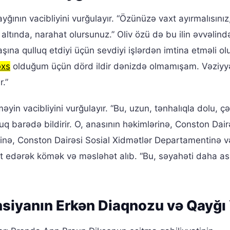
ının vacibliyini vurğulayır. “Özünüzə vaxt ayırmalısınız,
altında, narahat olursunuz.” Oliv özü də bu ilin əvvəlind
ına qulluq etdiyi üçün sevdiyi işlərdən imtina etməli ol
əxs
olduğum üçün dörd ildir dənizdə olmamışam. Vəziy
.”
in vacibliyini vurğulayır. “Bu, uzun, tənhalıqla dolu, çət
uq barədə bildirir. O, anasının həkimlərinə, Conston Dair
inə, Conston Dairəsi Sosial Xidmətlər Departamentinə v
t edərək kömək və məsləhət alıb. “Bu, səyahəti daha a
nsiyanın Erkən Diaqnozu və Qayğı