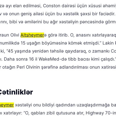
izə ayı elan edilməsi, Conston dairəsi üçün xüsusi əhəmi
 və onun geniş ailəsi üçün bu xəstəlik şəxsi bir faciədir.
rını, bibi və əmilərini bu ağır xəstəliyin pəncəsində görm
raun Olivi
Altsheymer
ə görə itirib. O, anasını xatırlayaraq
ümumilikdə 15 uşağın böyüməsinə kömək etmişdi.” Lakin 
r ki, “45 yaşında yenidən təhsilə qayıdaraq, o zamankı C
dı. Daha sonra 16 il WakeMed-də tibb bacısı kimi çalışdı
otağın Perl Olvinin şərəfinə adlandırılması onun xatirəsi
ətinliklər
heymer
xəstəliyi onu bildiyi qadından uzaqlaşdırmağa ba
 xatırlayır: “O, qabları zibil qutusuna atır, Highway 70-i