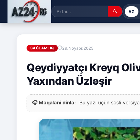
🔍
AZ
29.Noyabr.2025
SAĞLAMLIQ
Qeydiyyatçı Kreyq Oliv
Yaxından Üzləşir
🎧 Məqaləni dinlə:
Bu yazı üçün səsli versiya