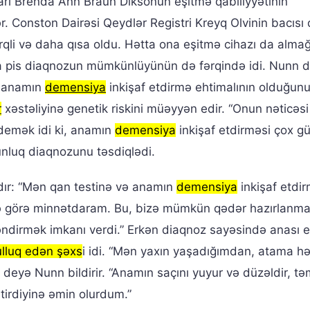
arı Brenda Ann Braun Diksonun eşitmə qabiliyyətinin
. Conston Dairəsi Qeydlər Registri Kreyq Olvinin bacısı q
fərqli və daha qısa oldu. Hətta ona eşitmə cihazı da alma
aha pis diaqnozun mümkünlüyünün də fərqində idi. Nunn d
, anamın
demensiya
inkişaf etdirmə ehtimalının olduğunu
r
xəstəliyinə genetik riskini müəyyən edir. “Onun nəticəsi
o demək idi ki, anamın
demensiya
inkişaf etdirməsi çox 
unluq diaqnozunu təsdiqlədi.
ır: “Mən qan testinə və anamın
demensiya
inkişaf etdi
ə görə minnətdaram. Bu, bizə mümkün qədər hazırlanm
ləndirmək imkanı verdi.” Erkən diaqnoz sayəsində anası 
lluq edən şəxs
i idi. “Mən yaxın yaşadığımdan, atama h
” deyə Nunn bildirir. “Anamın saçını yuyur və düzəldir, tə
tirdiyinə əmin olurdum.”