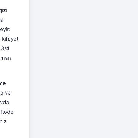
ızı
ğa
eyir:
 kifayət
 3/4
güman
rmə
aq və
evdə
əftədə
miz