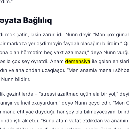
rdim.”
əyata Bağlılıq
şdirmək çətin, lakin zəruri idi, Nunn deyir. “Mən çox güna
 bir mərkəzə yerləşdirməyin faydalı olacağını bilirdim.” Qı
 ona olan hörmətim heç vaxt azalmadı,” deyə Nunn vurğul
silə çox şey öyrətdi. Anam
demensiya
ilə gələn enişlər
ı qadın və ana ondan uzaqlaşdı. “Mən anamla mənalı söhbə
Nunn bildirir.
 gəzintilərdə – “stressi azaltmaq üçün əla bir yol,” deyi
 danışır və İncil oxuyurdum,” deyə Nunn qeyd edir. “Mən
ənə ehtiyac duyduğu hər şey ola bilməyəcəyimi bilird
ndə iştirak etdi. “Bunu atam vəfat etdikdən və anamın