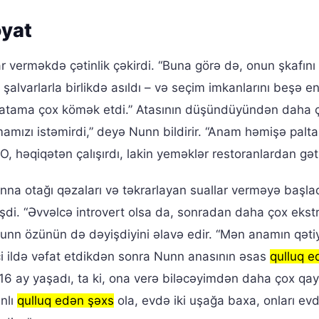
əyat
r verməkdə çətinlik çəkirdi. “Buna görə də, onun şkafın
 şalvarlarla birlikdə asıldı – və seçim imkanlarını beşə en
 atama çox kömək etdi.” Atasının düşündüyündən daha 
mamızı istəmirdi,” deyə Nunn bildirir. “Anam həmişə palt
 həqiqətən çalışırdı, lakin yeməklər restoranlardan gətiri
anna otağı qəzaları və təkrarlayan suallar verməyə başlad
di. “Əvvəlcə introvert olsa da, sonradan daha çox ekst
yən Nunn özünün də dəyişdiyini əlavə edir. “Mən anamın qətiy
ci ildə vəfat etdikdən sonra Nunn anasının əsas
qulluq e
16 ay yaşadı, ta ki, ona verə biləcəyimdən daha çox qa
nlı
qulluq edən şəxs
ola, evdə iki uşağa baxa, onları ev