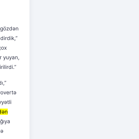
ı gözdən
dirdik,”
çox
ar yuyan,
lirdi.”
ı,”
rovertə
yətli
dən
yğıya
də