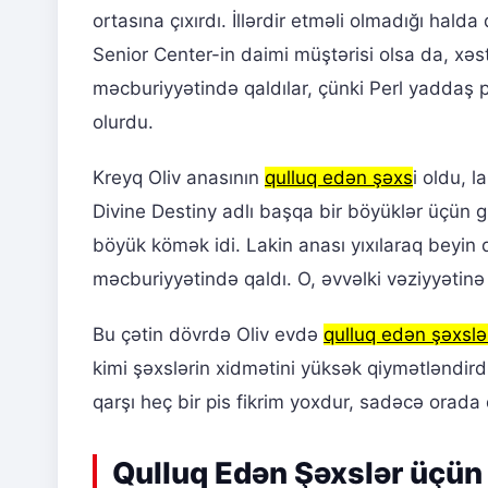
ortasına çıxırdı. İllərdir etməli olmadığı hal
Senior Center-in daimi müştərisi olsa da, xəs
məcburiyyətində qaldılar, çünki Perl yaddaş p
olurdu.
Kreyq Oliv anasının
qulluq edən şəxs
i oldu, l
Divine Destiny adlı başqa bir böyüklər üçün g
böyük kömək idi. Lakin anası yıxılaraq beyi
məcburiyyətində qaldı. O, əvvəlki vəziyyətinə
Bu çətin dövrdə Oliv evdə
qulluq edən şəxslə
kimi şəxslərin xidmətini yüksək qiymətləndirdi
qarşı heç bir pis fikrim yoxdur, sadəcə orada 
Qulluq Edən Şəxslər üçün