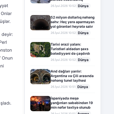
yyət
Dünya
26.İyul.2026 10:52
 Onlar
52 milyon dollarlıq nəhəng
üşlər.
səhv: Heç yerə aparmayan
yol görənləri heyrətə salır
Dünya
26.İyul.2026 10:52
 deyir:
Perl
Tarixi ərazi yalanı:
Turistləri aldadan şəxs
onston
bələdiyyəni də çaşdırdı
.” Onun
Dünya
26.İyul.2026 10:52
ni
And dağları yarılır:
Argentina və Çili arasında
nəhəng tunel layihəsi
Dünya
26.İyul.2026 10:51
İspaniyada meşə
şladı.
yanğınları səbəbindən 19
min nəfər təxliyə olunub
n
Avropa
26.İyul.2026 10:51