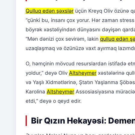
Qulluq edən şəxslər
üçün Kreyq Oliv özünə qayğ
“çünki bu, insanı çox yorur. Hər zaman stress 
böyrək xəstəliyindən dünyasını dəyişən qardaş
“Mən dənizi çox sevirəm, lakin
qulluq edən ş
uzaqlaşmaq və özünüzə vaxt ayırmaq lazımdır
O, həmçinin mövcud resurslardan istifadə etməy
yoldur,” deyə Oliv
Altsheymer
xəstələrinə qull
və Yaşlı Xidmətlərinə, Ştatın Yaşlanma Şöbəs
Karolina
Altsheymer
Assosiasiyasına müraciə
etdi,” deyə o qeyd edir.
Bir Qızın Hekayəsi: Deme