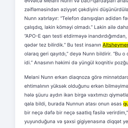
Əvvəlcə Melani Nunn və bacı-qardaşları anal
zəifləməsindən əziyyət çəkdiyini düşünürdülər
Nunn xatırlayır: “Telefon danışıqları adidən 
çalışdıq, lakin köməyi olmadı.” Lakin ailə d
“APO-E qan testi etdirməyə inandırdığımdan
qədər tez bilirdik.” Bu test insanın
Altsheyme
olaraq geri qayıtdı,” deyə Nunn bildirir. “Bu 
idi.” Anasının həkimi də yüngül koqnitiv pozğ
Melani Nunn erkən diaqnoza görə minnətdard
ehtimalının yüksək olduğunu erkən bilməyim
hələ şüuru aydın ikən birgə vaxtımızı qiymət
qala bildi, burada Nunnun atası onun əsas
qu
bir neçə dəfə bir neçə saatlıq fasilə verirdim,
yuyunduğuna və şəxsi gigiyenasına diqqət ye