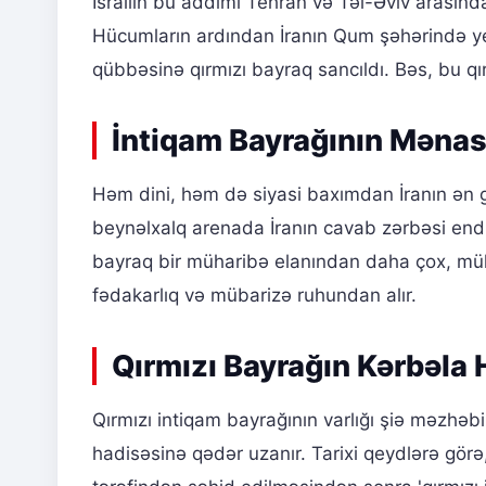
İsrailin bu addımı Tehran və Təl-Əviv arasınd
Hücumların ardından İranın Qum şəhərində y
qübbəsinə qırmızı bayraq sancıldı. Bəs, bu qı
İntiqam Bayrağının Mənası
Həm dini, həm də siyasi baxımdan İranın ən gü
beynəlxalq arenada İranın cavab zərbəsi endirə
bayraq bir müharibə elanından daha çox, müha
fədakarlıq və mübarizə ruhundan alır.
Qırmızı Bayrağın Kərbəla H
Qırmızı intiqam bayrağının varlığı şiə məzhə
hadisəsinə qədər uzanır. Tarixi qeydlərə gör