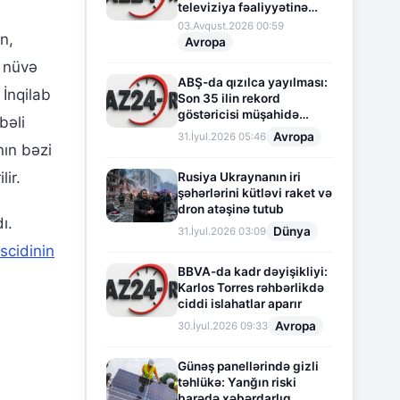
televiziya fəaliyyətinə
fasilə verir
03.Avqust.2026 00:59
n,
Avropa
ə nüvə
ABŞ-da qızılca yayılması:
İnqilab
Son 35 ilin rekord
göstəricisi müşahidə
bəli
olunur
Avropa
31.İyul.2026 05:46
nın bəzi
ir.
Rusiya Ukraynanın iri
şəhərlərini kütləvi raket və
dron atəşinə tutub
ı.
Dünya
31.İyul.2026 03:09
cidinin
BBVA-da kadr dəyişikliyi:
Karlos Torres rəhbərlikdə
ciddi islahatlar aparır
Avropa
30.İyul.2026 09:33
Günəş panellərində gizli
təhlükə: Yanğın riski
barədə xəbərdarlıq