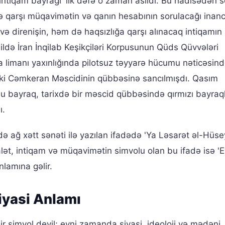
intiqam bayrağı' ilk dəfə o zaman asıldı. Bu hadisədən 
mə qarşı müqavimətin və qanın hesabının sorulacağı inanc
ə direnişin, həm də haqsızlığa qarşı alınacaq intiqamın
 ildə İran İnqilab Keşikçiləri Korpusunun Qüds Qüvvələri
imanı yaxınlığında pilotsuz təyyarə hücumu nəticəsin
ki Cəmkeran Məscidinin qübbəsinə sancılmışdı. Qasım
u bayraq, tarixdə bir məscid qübbəsində qırmızı bayraq
ı.
ə ağ xətt sənəti ilə yazılan ifadədə 'Ya Ləsarət əl-Hüse
alət, intiqam və müqavimətin simvolu olan bu ifadə isə '
nlamına gəlir.
Siyasi Anlamı
bir simvol deyil; eyni zamanda siyasi, ideoloji və mədəni