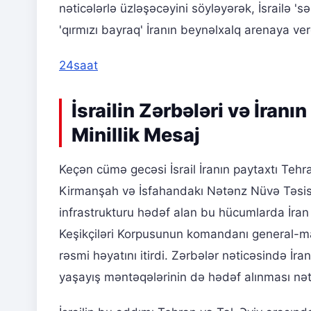
nəticələrlə üzləşəcəyini söyləyərək, İsrailə 's
'qırmızı bayraq' İranın beynəlxalq arenaya verd
24saat
İsrailin Zərbələri və İran
Minillik Mesaj
Keçən cümə gecəsi İsrail İranın paytaxtı Tehr
Kirmanşah və İsfahandakı Nətənz Nüvə Təsislə
infrastrukturu hədəf alan bu hücumlarda İra
Keşikçiləri Korpusunun komandanı general-ma
rəsmi həyatını itirdi. Zərbələr nəticəsində İ
yaşayış məntəqələrinin də hədəf alınması nəti