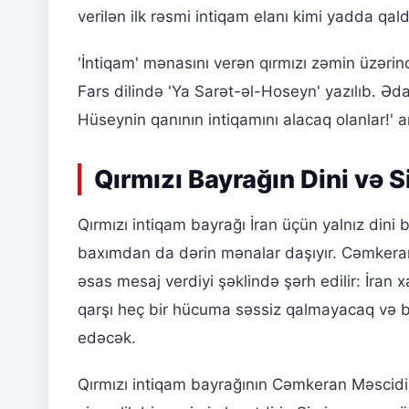
verilən ilk rəsmi intiqam elanı kimi yadda qald
'İntiqam' mənasını verən qırmızı zəmin üzərind
Fars dilində 'Ya Sarət-əl-Hoseyn' yazılıb. Əd
Hüseynin qanının intiqamını alacaq olanlar!' a
Qırmızı Bayrağın Dini və 
Qırmızı intiqam bayrağı İran üçün yalnız dini 
baxımdan da dərin mənalar daşıyır. Cəmkera
əsas mesaj verdiyi şəklində şərh edilir: İran 
qarşı heç bir hücuma səssiz qalmayacaq və bu 
edəcək.
Qırmızı intiqam bayrağının Cəmkeran Məscidin