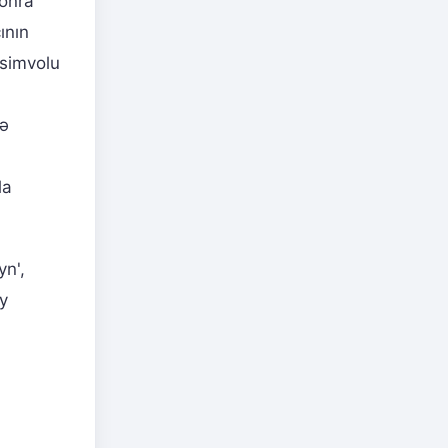
sonra
ının
 simvolu
də
la
yn',
Ey