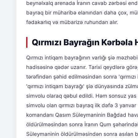
beynəlxalq arenada İranın cavab zərbəsi endirə
bayraq bir müharibə elanından daha çox, müha
fədakarlıq və mübarizə ruhundan alır.
Qırmızı Bayrağın Kərbəla H
Qırmızı intiqam bayrağının varlığı şiə məzhə
hadisəsinə qədər uzanır. Tarixi qeydlərə gör
tərəfindən şəhid edilməsindən sonra 'qırmızı 
'qırmızı intiqam bayrağı' şiə dünyasında zül
simvolu olaraq qəbul edildi. Həm sonsuz yas 
simvolu olan qırmızı bayraq ilk dəfə 3 yanvar
komandanı Qasım Süleymaninin Bağdad hava l
öldürülməsindən sonra İranın Qum şəhərində
Süleymaninin öldürülməsindən sonra asılan b