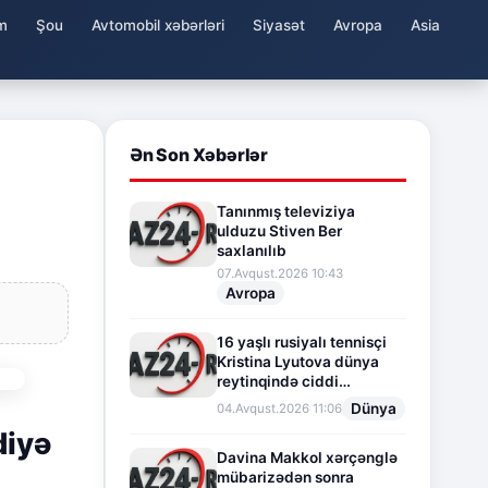
m
Şou
Avtomobil xəbərləri
Siyasət
Avropa
Asia
Ən Son Xəbərlər
Tanınmış televiziya
ulduzu Stiven Ber
saxlanılıb
07.Avqust.2026 10:43
Avropa
16 yaşlı rusiyalı tennisçi
Kristina Lyutova dünya
reytinqində ciddi
irəliləyişə imza atdı
Dünya
04.Avqust.2026 11:06
diyə
Davina Makkol xərçənglə
mübarizədən sonra