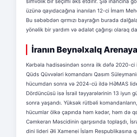
simvolik bir seçimi əks etdirir. Şiə inancın
üzünə qayıdacağına inanılan 12-ci İmam Meh
Bu səbəbdən qırmızı bayrağın burada dalğala
yönəlik bir yardım və ədalət çağırışı olaraq da
İranın Beynəlxalq Arenay
Kərbəla hadisəsindən sonra ilk dəfə 2020-ci il
Qüds Qüvvələri komandanı Qasım Süleymanin
hücumdan sonra və 2024-cü ildə HƏMAS lideri
Dördüncüsü isə İsrail təyyarələrinin 13 iyun
sonra yaşandı. Yüksək rütbəli komandanların,
hücumlar ölkə çapında həm kədər, həm də qəz
Cəmkeran Məscidinin qarşısında toplaşdı, İsrail
dini lideri Əli Xamenei İslam Respublikasına