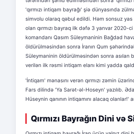
tərəfindən şəhid edilməsindən sonra 'qırmızı 
'qırmızı intiqam bayrağı' şiə dünyasında zül
simvolu olaraq qəbul edildi. Həm sonsuz yas v
olan qırmızı bayraq ilk dəfə 3 yanvar 2020-ci
komandanı Qasım Süleymaninin Bağdad hava l
öldürülməsindən sonra İranın Qum şəhərində
Süleymaninin öldürülməsindən sonra asılan b
verilən ilk rəsmi intiqam elanı kimi yadda qald
'İntiqam' mənasını verən qırmızı zəmin üzərind
Fars dilində 'Ya Sarət-əl-Hoseyn' yazılıb. Əd
Hüseynin qanının intiqamını alacaq olanlar!' a
Qırmızı Bayrağın Dini və 
Qırmızı intiqam bayrağı İran üçün yalnız dini 