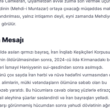
a görə Cəmkeran, Qiyamətdən əvvəl zülmə son vermək üçü
dinin (Mehdi-i Muntazar) ortaya çıxacağı müqəddəs mək
ndırılması, yalnız intiqamın deyil, eyni zamanda Mehdiy
 görülür.
a Mesajı
də asılan qırmızı bayraq, İran İnqilab Keşikçiləri Korpus
in öldürülməsindən sonra, 2024-cü ildə Kirmanadakı b
 İsmayıl Həniyyənin sui-qəsdindən sonra asılmışdı.
 günü çox sayda İran hərbi və nüvə hədəfini vurmasından 
 alimlərin, mülki vətəndaşların ölümünə səbəb olan bu
əb yaratdı. Bu hücumlara cavab olaraq yüzlərlə etirazç
 əleyhinə şüarlar səsləndirdi və İran bayraqları yellədi. 
 qarşı görünməmiş hücumdan sonra yəhudi dövlətinin ağır