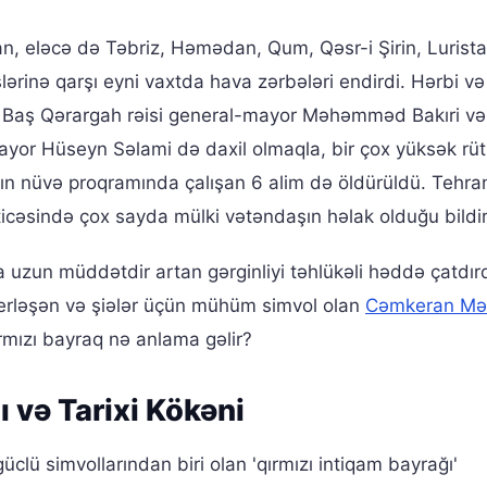
an, eləcə də Təbriz, Həmədan, Qum, Qəsr-i Şirin, Lurista
rinə qarşı eyni vaxtda hava zərbələri endirdi. Hərbi v
n Baş Qərargah rəisi general-mayor Məhəmməd Bakıri və 
yor Hüseyn Səlami də daxil olmaqla, bir çox yüksək rüt
ranın nüvə proqramında çalışan 6 alim də öldürüldü. Tehra
cəsində çox sayda mülki vətəndaşın həlak olduğu bildiril
a uzun müddətdir artan gərginliyi təhlükəli həddə çatdırd
erləşən və şiələr üçün mühüm simvol olan
Cəmkeran Məs
rmızı bayraq nə anlama gəlir?
 və Tarixi Kökəni
clü simvollarından biri olan 'qırmızı intiqam bayrağı'