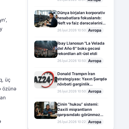
Dünya birjaları korporativ
hesabatlara fokuslanıb:
yn',
Neft və faiz dərəcələrinin
təsiri altında cari vəziyyət
Ey
Avropa
26.İyul.2026 10:50
İbay Llanosun "La Velada
del Año 6" boks gecəsi
rekordları alt-üst etdi
Avropa
26.İyul.2026 10:50
Donald Trampın İran
strategiyası: Yaxın Şərqdə
q, üç
növbəti gərginlik
kə özünə
mərhələsi
Avropa
26.İyul.2026 10:50
lan
Çinin “hukou” sistemi:
Daxili miqrantların
qarşısındakı görünməz
sədd
ə
Avropa
26.İyul.2026 10:22