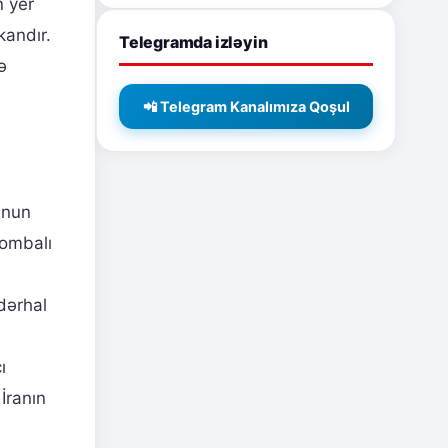
n yer
andır.
Telegramda izləyin
ə
📲 Telegram Kanalımıza Qoşul
unun
ombalı
dərhal
ı
İranın