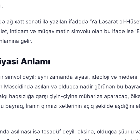
ı.
ə ağ xətt sənəti ilə yazılan ifadədə 'Ya Ləsarət əl-Hüse
alət, intiqam və müqavimətin simvolu olan bu ifadə isə '
nlamına gəlir.
Siyasi Anlamı
bir simvol deyil; eyni zamanda siyasi, ideoloji və mədəni
n Məscidində asılan və olduqca nadir görünən bu bayra
xalqı haqsızlığa qarşı çiyin-çiyinə mübarizə aparacaq, öl
bayraq, İranın qırmızı xətlərinin açıq şəkildə aşdığını e
də asılması isə təsadüf deyil, əksinə, olduqca şüurlu v