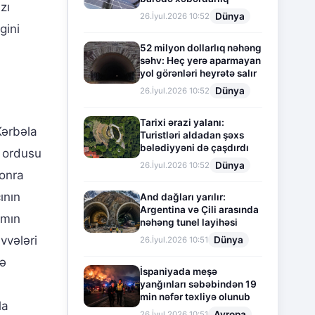
zı
Dünya
26.İyul.2026 10:52
gini
52 milyon dollarlıq nəhəng
səhv: Heç yerə aparmayan
yol görənləri heyrətə salır
Dünya
26.İyul.2026 10:52
Tarixi ərazi yalanı:
Kərbəla
Turistləri aldadan şəxs
bələdiyyəni də çaşdırdı
n ordusu
Dünya
26.İyul.2026 10:52
sonra
ının
And dağları yarılır:
Argentina və Çili arasında
amın
nəhəng tunel layihəsi
vvələri
Dünya
26.İyul.2026 10:51
də
İspaniyada meşə
yanğınları səbəbindən 19
min nəfər təxliyə olunub
la
Avropa
26.İyul.2026 10:51