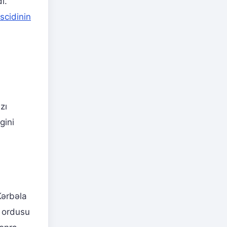
ı.
cidinin
zı
gini
Kərbəla
n ordusu