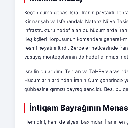
Keçən cümə gecəsi İsrail İranın paytaxtı Tehr
Kirmanşah və İsfahandakı Nətənz Nüvə Təsislə
infrastrukturu hədəf alan bu hücumlarda İra
Keşikçiləri Korpusunun komandanı general-ma
rəsmi həyatını itirdi. Zərbələr nəticəsində İ
yaşayış məntəqələrinin də hədəf alınması nəti
İsrailin bu addımı Tehran və Təl-Əviv arasınd
Hücumların ardından İranın Qum şəhərində y
qübbəsinə qırmızı bayraq sancıldı. Bəs, bu qı
İntiqam Bayrağının Mənası
Həm dini, həm də siyasi baxımdan İranın ən gü