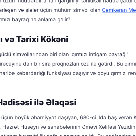
a uzun müddətdir artan gərginliyi təhlükəli həddə çatdırd
erləşən və şiələr üçün mühüm simvol olan
Cəmkeran Məs
rmızı bayraq nə anlama gəlir?
 və Tarixi Kökəni
clü simvollarından biri olan 'qırmızı intiqam bayrağı'
cəyinə dair bir sıra proqnozları özü ilə gətirdi. Bu qırmı
ribə xəbərdarlığı funksiyası daşıyır və qoyu qırmızı rən
adisəsi ilə Əlaqəsi
bi üçün böyük əhəmiyyət daşıyan, 680-ci ildə baş verən 
ə, Həzrət Hüseyn və səhabələrinin Əməvi Xəlifəsi Yezidi