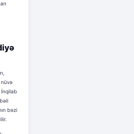
lan
diyə
n,
ə nüvə
İnqilab
bəli
nın bəzi
ir.