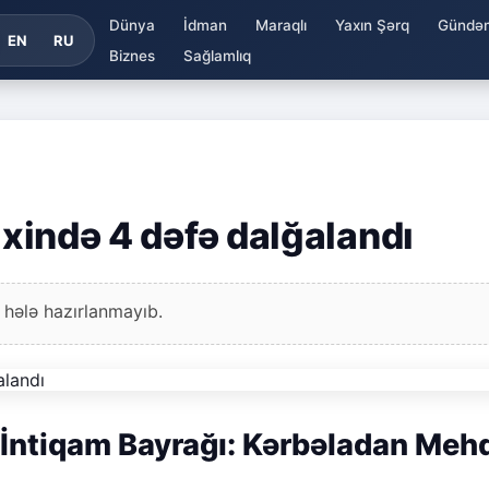
Dünya
İdman
Maraqlı
Yaxın Şərq
Gündə
EN
RU
Biznes
Sağlamlıq
rixində 4 dəfə dalğalandı
 hələ hazırlanmayıb.
ın İntiqam Bayrağı: Kərbəladan Meh