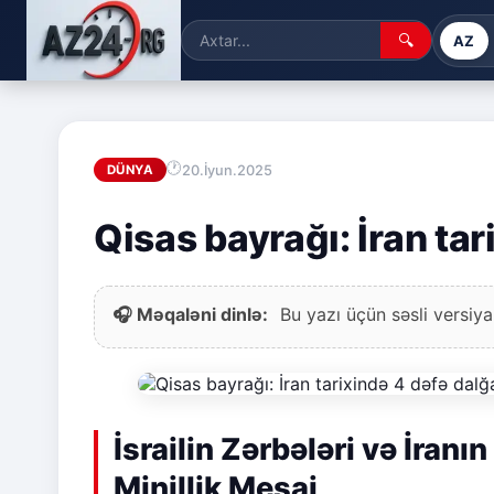
🔍
AZ
20.İyun.2025
DÜNYA
Qisas bayrağı: İran ta
🎧 Məqaləni dinlə:
Bu yazı üçün səsli versiya
İsrailin Zərbələri və İran
Minillik Mesaj