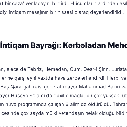
ərt bir cəza' veriləcəyini bildirdi. Hücumların ardından ası
iyi intiqam mesajının bir hissəsi olaraq dəyərləndirildi.
ın İntiqam Bayrağı: Kərbəladan Meh
an, eləcə də Təbriz, Həmədan, Qum, Qəsr-i Şirin, Lurista
rinə qarşı eyni vaxtda hava zərbələri endirdi. Hərbi v
n Baş Qərargah rəisi general-mayor Məhəmməd Bakıri və 
yor Hüseyn Səlami də daxil olmaqla, bir çox yüksək rüt
ranın nüvə proqramında çalışan 6 alim də öldürüldü. Tehra
cəsində çox sayda mülki vətəndaşın həlak olduğu bildiril