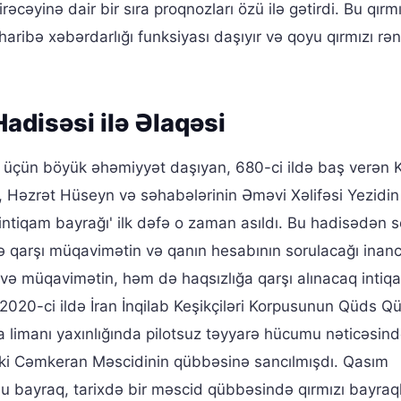
cəyinə dair bir sıra proqnozları özü ilə gətirdi. Bu qırmı
ribə xəbərdarlığı funksiyası daşıyır və qoyu qırmızı rən
adisəsi ilə Əlaqəsi
bi üçün böyük əhəmiyyət daşıyan, 680-ci ildə baş verən 
ə, Həzrət Hüseyn və səhabələrinin Əməvi Xəlifəsi Yezidi
intiqam bayrağı' ilk dəfə o zaman asıldı. Bu hadisədən 
mə qarşı müqavimətin və qanın hesabının sorulacağı inanc
və müqavimətin, həm də haqsızlığa qarşı alınacaq intiq
 2020-ci ildə İran İnqilab Keşikçiləri Korpusunun Qüds Qü
imanı yaxınlığında pilotsuz təyyarə hücumu nəticəsin
ki Cəmkeran Məscidinin qübbəsinə sancılmışdı. Qasım
u bayraq, tarixdə bir məscid qübbəsində qırmızı bayraq