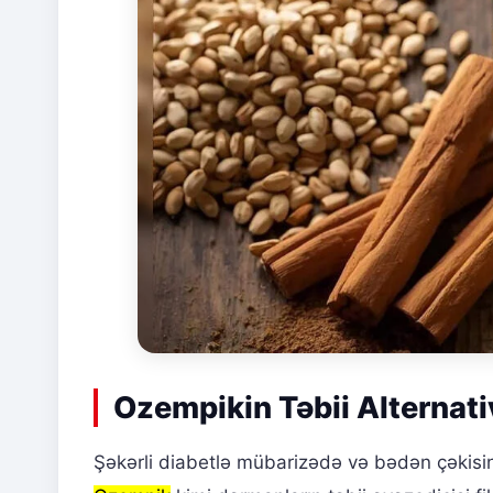
Ozempikin Təbii Alternativ
Şəkərli diabetlə mübarizədə və bədən çəkis