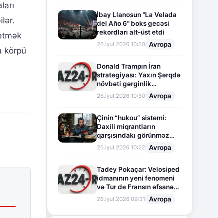
ları
İbay Llanosun "La Velada
lər.
del Año 6" boks gecəsi
rekordları alt-üst etdi
 etmək
Avropa
26.İyul.2026 10:50
a körpü
Donald Trampın İran
strategiyası: Yaxın Şərqdə
növbəti gərginlik
mərhələsi
Avropa
26.İyul.2026 10:50
Çinin “hukou” sistemi:
Daxili miqrantların
qarşısındakı görünməz
sədd
Avropa
26.İyul.2026 10:22
Tadey Pokaçar: Velosiped
idmanının yeni fenomeni
və Tur de Fransın əfsanəvi
səhifəsi
Avropa
26.İyul.2026 09:31