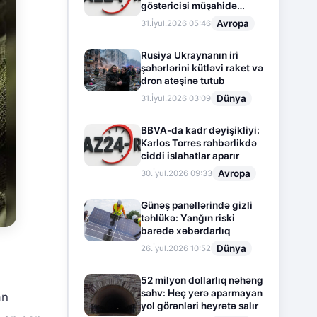
göstəricisi müşahidə
olunur
Avropa
31.İyul.2026 05:46
Rusiya Ukraynanın iri
şəhərlərini kütləvi raket və
dron atəşinə tutub
Dünya
31.İyul.2026 03:09
BBVA-da kadr dəyişikliyi:
Karlos Torres rəhbərlikdə
ciddi islahatlar aparır
Avropa
30.İyul.2026 09:33
Günəş panellərində gizli
təhlükə: Yanğın riski
barədə xəbərdarlıq
Dünya
26.İyul.2026 10:52
52 milyon dollarlıq nəhəng
səhv: Heç yerə aparmayan
an
yol görənləri heyrətə salır