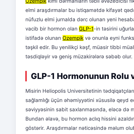
Ozempik
kimi dərmanların təbii əvəzedicisi fik
elmi araşdırmalar bu istiqamətdə kifayət qədə
nüfuzlu elmi jurnalda dərc olunan yeni hesab
vacib bir hormon olan
GLP-1
-in təsirini uğur
istifadə olunan
Ozempik
və onunla eyni funks
təşkil edir. Bu yenilikçi kəşf, müasir tibbi müa
təsdiqləyir və geniş müzakirələrə səbəb olur.
GLP-1 Hormonunun Rolu və
Misirin Heliopolis Universitetinin tədqiqatçıl
sağlamlığı üçün əhəmiyyətini xüsusilə qeyd ed
səviyyəsinin sabit saxlanmasında, eləcə də
Bundan əlavə, bu hormon aclıq hissini azaldır
göstərir. Araşdırmalar nəticəsində məlum olub 