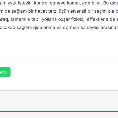
irniyyat istəyini kontrol etməyə kömək edə bilər. Bu qida
 də sağlam bir həyat tərzi üçün əlverişli bir seçim ola bi
araq, tamamilə təbii yollarla oxşar fizioloji effektlər əldə
gələcəkdə sağlam qidalanma və dərman sənayesi arasınd
sApp