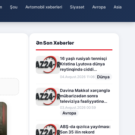
m
Şou
Avtomobil xəbərləri
Siyasət
Avropa
Asia
Ən Son Xəbərlər
16 yaşlı rusiyalı tennisçi
Kristina Lyutova dünya
reytinqində ciddi
irəliləyişə imza atdı
Dünya
04.Avqust.2026 11:06
Davina Makkol xərçənglə
mübarizədən sonra
televiziya fəaliyyətinə
fasilə verir
03.Avqust.2026 00:59
Avropa
ABŞ-da qızılca yayılması:
Son 35 ilin rekord