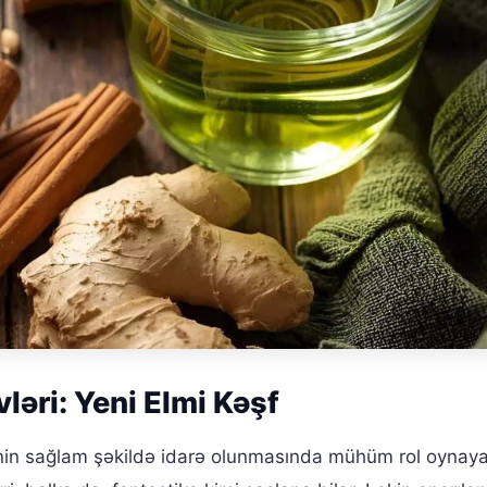
ləri: Yeni Elmi Kəşf
inin sağlam şəkildə idarə olunmasında mühüm rol oynay