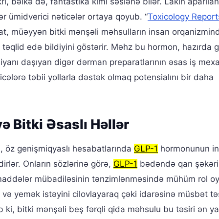
ri, bəlkə də, fantastika kimi səslənə bilər. Lakin aparıla
r ümidverici nəticələr ortaya qoyub. “
Toxicology Report
at, müəyyən bitki mənşəli məhsulların insan orqanizmin
la təqlid edə bildiyini göstərir. Məhz bu hormon, hazırda 
iyanı daşıyan digər dərman preparatlarının əsas iş mex
licələrə təbii yollarla dəstək olmaq potensialını bir daha
 Bitki Əsaslı Həllər
arı, öz genişmiqyaslı hesabatlarında
GLP-1
hormonunun i
irlər. Onların sözlərinə görə,
GLP-1
bədəndə qan şəkəri
 maddələr mübadiləsinin tənzimlənməsində mühüm rol oy
 və yemək istəyini cilovlayaraq çəki idarəsinə müsbət tə
ki, bitki mənşəli beş fərqli qida məhsulu bu təsiri ən ya