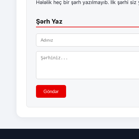
Hələlik heç bir şərh yazılmayıb. İlk şərhi siz 
Şərh Yaz
Göndər