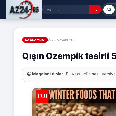
🔍
AZ
28.Noyabr.2025
SAĞLAMLIQ
Qışın Ozempik təsirli 5
🎧 Məqaləni dinlə:
Bu yazı üçün səsli versiya