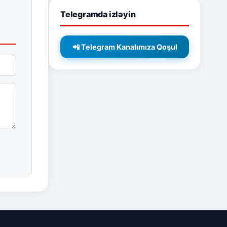
Telegramda izləyin
📲 Telegram Kanalımıza Qoşul