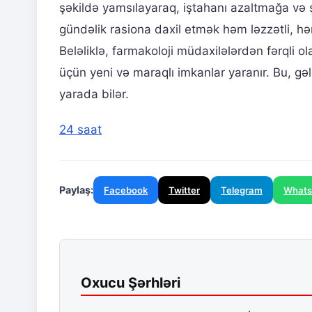
şəkildə yamsılayaraq, iştahanı azaltmağa və ş
gündəlik rasiona daxil etmək həm ləzzətli, həm
Beləliklə, farmakoloji müdaxilələrdən fərqli ol
üçün yeni və maraqlı imkanlar yaranır. Bu, 
yarada bilər.
24 saat
Paylaş:
Facebook
Twitter
Telegram
What
Oxucu Şərhləri