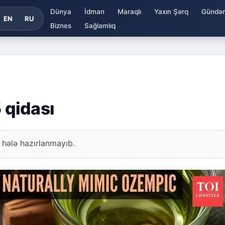
Dünya
İdman
Maraqlı
Yaxın Şərq
Gündə
EN
RU
Biznes
Sağlamlıq
 qidası
 hələ hazırlanmayıb.