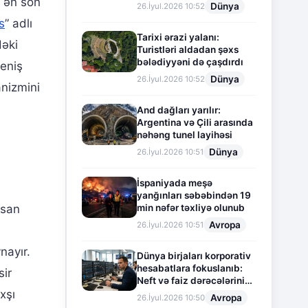
n ən son
Dünya
26.İyul.2026 10:52
s
” adlı
Tarixi ərazi yalanı:
dəki
Turistləri aldadan şəxs
bələdiyyəni də çaşdırdı
geniş
Dünya
26.İyul.2026 10:52
anizmini
And dağları yarılır:
Argentina və Çili arasında
nəhəng tunel layihəsi
Dünya
26.İyul.2026 10:51
İspaniyada meşə
yanğınları səbəbindən 19
min nəfər təxliyə olunub
nsan
Avropa
26.İyul.2026 10:51
nayır.
Dünya birjaları korporativ
hesabatlara fokuslanıb:
sir
Neft və faiz dərəcələrinin
təsiri altında cari vəziyyət
xşı
Avropa
26.İyul.2026 10:50