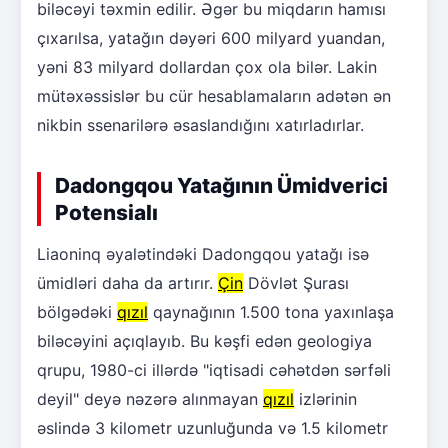
biləcəyi təxmin edilir. Əgər bu miqdarın hamısı
çıxarılsa, yatağın dəyəri 600 milyard yuandan,
yəni 83 milyard dollardan çox ola bilər. Lakin
mütəxəssislər bu cür hesablamaların adətən ən
nikbin ssenarilərə əsaslandığını xatırladırlar.
Dadongqou Yatağının Ümidverici
Potensialı
Liaoninq əyalətindəki Dadongqou yatağı isə
ümidləri daha da artırır.
Çin
Dövlət Şurası
bölgədəki
qızıl
qaynağının 1.500 tona yaxınlaşa
biləcəyini açıqlayıb. Bu kəşfi edən geologiya
qrupu, 1980-ci illərdə "iqtisadi cəhətdən sərfəli
deyil" deyə nəzərə alınmayan
qızıl
izlərinin
əslində 3 kilometr uzunluğunda və 1.5 kilometr