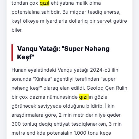
tondan çox
qızıl
ehtiyatına malik olma
potensialına sahibdir. Bu miqdar təsdiqlənərsə,
kəşf ölkəyə milyardlarla dollarlıq bir sərvət gətirə
bilər.
Vanqu Yatağı: "Super Nəhəng
Kəşf"
Hunan əyalətindəki Vanqu yatağı 2024-cü ilin
sonunda "Xinhua" agentliyi tərəfindən "super
nəhəng kəşf" olaraq elan edildi. Geoloq Çen Rulin
bir çox qazma nümunəsində
qızıl
ın gözlə
görünəcək səviyyədə olduğunu bildirib. İlkin
araşdırmalara görə, 2 min metr dərinliyə qədər
300 tonluq dəqiq ehtiyat təsdiqlənərkən, 3 min
metrə endikdə potensialın 1.000 tonu keçə