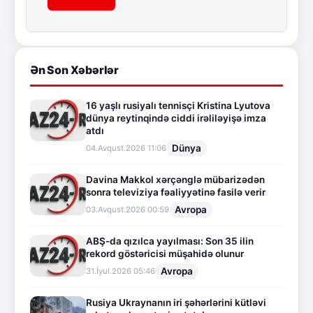
Ən Son Xəbərlər
16 yaşlı rusiyalı tennisçi Kristina Lyutova
dünya reytinqində ciddi irəliləyişə imza
atdı
Dünya
04.Avqust.2026 11:06
Davina Makkol xərçənglə mübarizədən
sonra televiziya fəaliyyətinə fasilə verir
Avropa
03.Avqust.2026 00:59
ABŞ-da qızılca yayılması: Son 35 ilin
rekord göstəricisi müşahidə olunur
Avropa
31.İyul.2026 05:46
Rusiya Ukraynanın iri şəhərlərini kütləvi