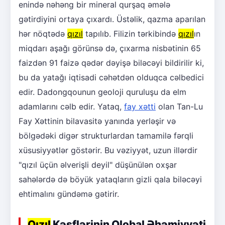
enində nəhəng bir mineral qurşaq əmələ
gətirdiyini ortaya çıxardı. Üstəlik, qazma aparılan
hər nöqtədə
qızıl
tapılıb. Filizin tərkibində
qızıl
ın
miqdarı aşağı görünsə də, çıxarma nisbətinin 65
faizdən 91 faizə qədər dəyişə biləcəyi bildirilir ki,
bu da yatağı iqtisadi cəhətdən olduqca cəlbedici
edir. Dadongqounun geoloji quruluşu da elm
adamlarını cəlb edir. Yataq,
fay xətti
olan Tan-Lu
Fay Xəttinin bilavasitə yanında yerləşir və
bölgədəki digər strukturlardan tamamilə fərqli
xüsusiyyətlər göstərir. Bu vəziyyət, uzun illərdir
"qızıl üçün əlverişli deyil" düşünülən oxşar
sahələrdə də böyük yataqların gizli qala biləcəyi
ehtimalını gündəmə gətirir.
Qızıl
Kəşflərinin Qlobal Əhəmiyyəti