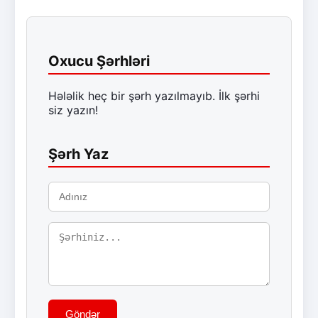
Oxucu Şərhləri
Hələlik heç bir şərh yazılmayıb. İlk şərhi
siz yazın!
Şərh Yaz
Göndər