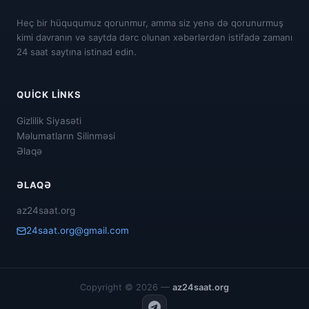
Heç bir hüququmuz qorunmur, amma siz yenə də qorunurmuş
kimi davranın və saytda dərc olunan xəbərlərdən istifadə zamanı
24 saat saytına istinad edin.
QUICK LINKS
Gizlilik Siyasəti
Məlumatların Silinməsi
Əlaqə
ƏLAQƏ
az24saat.org
24saat.org@gmail.com
Copyright © 2026 —
az24saat.org