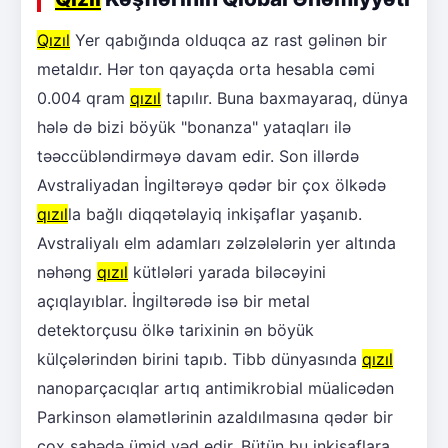
Qızıl
Yer qabığında olduqca az rast gəlinən bir
metaldır. Hər ton qayaçda orta hesabla cəmi
0.004 qram
qızıl
tapılır. Buna baxmayaraq, dünya
hələ də bizi böyük "bonanza" yataqları ilə
təəccübləndirməyə davam edir. Son illərdə
Avstraliyadan İngiltərəyə qədər bir çox ölkədə
qızıl
la bağlı diqqətəlayiq inkişaflar yaşanıb.
Avstraliyalı elm adamları zəlzələlərin yer altında
nəhəng
qızıl
kütlələri yarada biləcəyini
açıqlayıblar. İngiltərədə isə bir metal
detektorçusu ölkə tarixinin ən böyük
külçələrindən birini tapıb. Tibb dünyasında
qızıl
nanoparçacıqlar artıq antimikrobial müalicədən
Parkinson əlamətlərinin azaldılmasına qədər bir
çox sahədə ümid vəd edir. Bütün bu inkişaflara