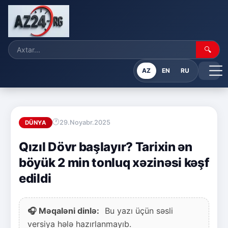
🔍
AZ
EN
RU
29.Noyabr.2025
DÜNYA
Qızıl Dövr başlayır? Tarixin ən
böyük 2 min tonluq xəzinəsi kəşf
edildi
🎧 Məqaləni dinlə:
Bu yazı üçün səsli
versiya hələ hazırlanmayıb.