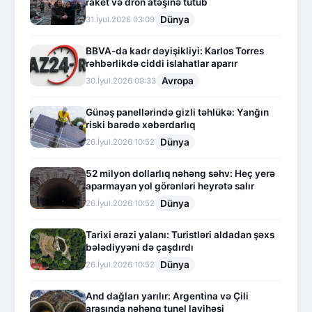
raket və dron atəşinə tutub
Dünya
31.İyul.2026 03:09
BBVA-da kadr dəyişikliyi: Karlos Torres
rəhbərlikdə ciddi islahatlar aparır
Avropa
30.İyul.2026 09:33
Günəş panellərində gizli təhlükə: Yanğın
riski barədə xəbərdarlıq
Dünya
26.İyul.2026 10:52
52 milyon dollarlıq nəhəng səhv: Heç yerə
aparmayan yol görənləri heyrətə salır
Dünya
26.İyul.2026 10:52
Tarixi ərazi yalanı: Turistləri aldadan şəxs
bələdiyyəni də çaşdırdı
Dünya
26.İyul.2026 10:52
And dağları yarılır: Argentina və Çili
arasında nəhəng tunel layihəsi