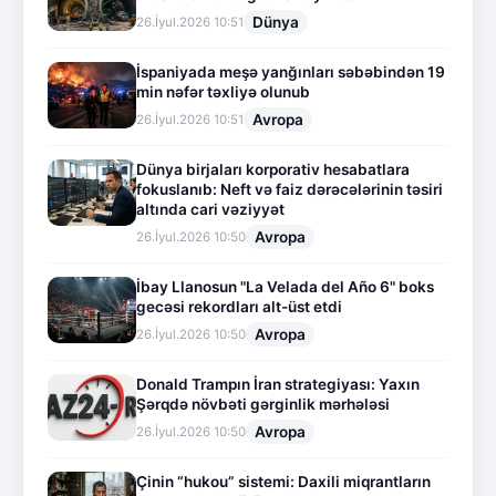
Dünya
26.İyul.2026 10:51
İspaniyada meşə yanğınları səbəbindən 19
min nəfər təxliyə olunub
Avropa
26.İyul.2026 10:51
Dünya birjaları korporativ hesabatlara
fokuslanıb: Neft və faiz dərəcələrinin təsiri
altında cari vəziyyət
Avropa
26.İyul.2026 10:50
İbay Llanosun "La Velada del Año 6" boks
gecəsi rekordları alt-üst etdi
Avropa
26.İyul.2026 10:50
Donald Trampın İran strategiyası: Yaxın
Şərqdə növbəti gərginlik mərhələsi
Avropa
26.İyul.2026 10:50
Çinin “hukou” sistemi: Daxili miqrantların