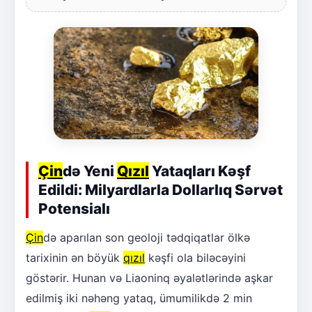
Çin
də Yeni
Qızıl
Yataqları Kəşf
Edildi: Milyardlarla Dollarlıq Sərvət
Potensialı
Çin
də aparılan son geoloji tədqiqatlar ölkə
tarixinin ən böyük
qızıl
kəşfi ola biləcəyini
göstərir. Hunan və Liaoninq əyalətlərində aşkar
edilmiş iki nəhəng yataq, ümumilikdə 2 min