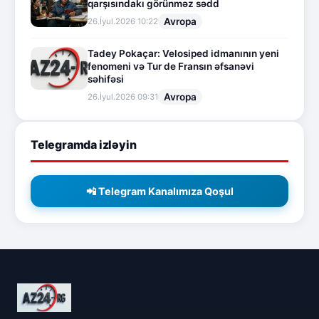
qarşısındakı görünməz sədd
Avropa
26.İyul.2026 10:22
Tadey Pokaçar: Velosiped idmanının yeni
fenomeni və Tur de Fransın əfsanəvi
səhifəsi
Avropa
26.İyul.2026 09:31
Telegramda izləyin
📲 Telegram Kanalımıza Qoşul