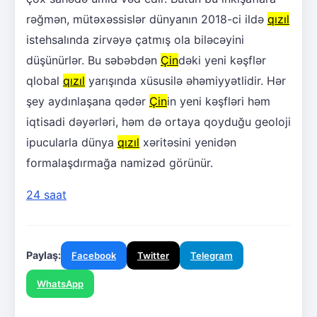
rəğmən, mütəxəssislər dünyanın 2018-ci ildə
qızıl
istehsalında zirvəyə çatmış ola biləcəyini
düşünürlər. Bu səbəbdən
Çin
dəki yeni kəşflər
qlobal
qızıl
yarışında xüsusilə əhəmiyyətlidir. Hər
şey aydınlaşana qədər
Çin
in yeni kəşfləri həm
iqtisadi dəyərləri, həm də ortaya qoyduğu geoloji
ipucularla dünya
qızıl
xəritəsini yenidən
formalaşdırmağa namizəd görünür.
24 saat
Paylaş:
Facebook
Twitter
Telegram
WhatsApp