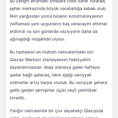
Bu yanğın ətrafdakı binalara ciddi zərər vuraraq
şəhər mərkəzində böyük narahatlığa səbəb olub.
İlkin yanğından sonra binanın konstruksiyasının
zəifləməsi yeni uçqunların baş verəcəyini ehtimal
etdirirdi və son günlərdə vəziyyətin daha da
ağırlaşdığı müşahidə olunur.
Bu hadisənin ən mühüm nəticələrindən biri
Qlazqo Mərkəzi stansiyasının fəaliyyətini
dayandırmasıdır. Əsas stansiya gələn həftəyə
qədər bağlı qalacaq, lakin aşağı səviyyəli
xidmətlər artıq bərpa olunub. Bu vəziyyət şəhərə
gəlib-gedən sərnişinlər üçün xeyli çətinliklər
törədib.
Yanğın nəticəsində bir çox səyahətçi Qlazqoda