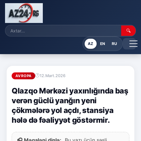
🔍
AZ
EN
RU
12.Mart.2026
AVROPA
Qlazqo Mərkəzi yaxınlığında baş
verən güclü yanğın yeni
çökmələrə yol açdı, stansiya
hələ də fəaliyyət göstərmir.
🎧 Məqaləni dinlə:
Bu yazı üçün səsli