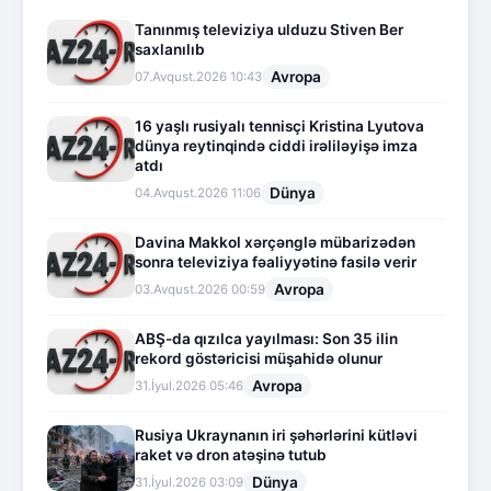
Tanınmış televiziya ulduzu Stiven Ber
saxlanılıb
Avropa
07.Avqust.2026 10:43
16 yaşlı rusiyalı tennisçi Kristina Lyutova
dünya reytinqində ciddi irəliləyişə imza
atdı
Dünya
04.Avqust.2026 11:06
Davina Makkol xərçənglə mübarizədən
sonra televiziya fəaliyyətinə fasilə verir
Avropa
03.Avqust.2026 00:59
ABŞ-da qızılca yayılması: Son 35 ilin
rekord göstəricisi müşahidə olunur
Avropa
31.İyul.2026 05:46
Rusiya Ukraynanın iri şəhərlərini kütləvi
raket və dron atəşinə tutub
Dünya
31.İyul.2026 03:09