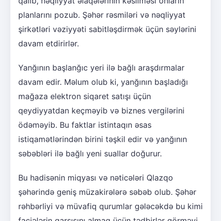
qalıb, nəqliyyat əlaqələrinin kəsilməsi onların
planlarını pozub. Şəhər rəsmiləri və nəqliyyat
şirkətləri vəziyyəti sabitləşdirmək üçün səylərini
davam etdirirlər.
Yanğının başlanğıc yeri ilə bağlı araşdırmalar
davam edir. Məlum olub ki, yanğının başladığı
mağaza elektron siqaret satışı üçün
qeydiyyatdan keçməyib və biznes vergilərini
ödəməyib. Bu faktlar istintaqın əsas
istiqamətlərindən birini təşkil edir və yanğının
səbəbləri ilə bağlı yeni suallar doğurur.
Bu hadisənin miqyası və nəticələri Qlazqo
şəhərində geniş müzakirələrə səbəb olub. Şəhər
rəhbərliyi və müvafiq qurumlar gələcəkdə bu kimi
faciələrin qarşısını almaq üçün tədbirlər görməyi