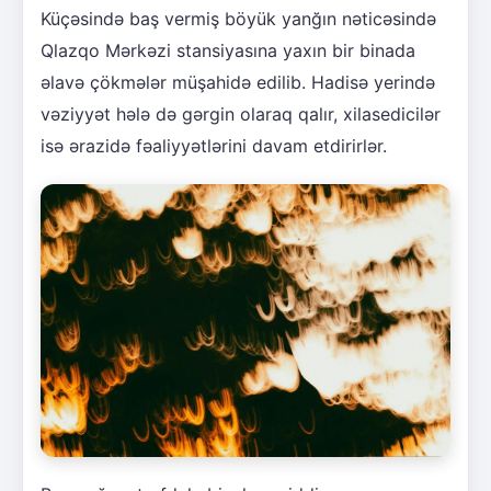
Küçəsində baş vermiş böyük yanğın nəticəsində
Qlazqo Mərkəzi stansiyasına yaxın bir binada
əlavə çökmələr müşahidə edilib. Hadisə yerində
vəziyyət hələ də gərgin olaraq qalır, xilasedicilər
isə ərazidə fəaliyyətlərini davam etdirirlər.