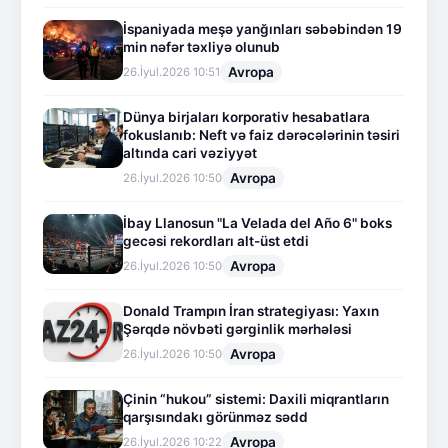
İspaniyada meşə yanğınları səbəbindən 19
min nəfər təxliyə olunub
Avropa
26.İyul.2026 10:51
Dünya birjaları korporativ hesabatlara
fokuslanıb: Neft və faiz dərəcələrinin təsiri
altında cari vəziyyət
Avropa
26.İyul.2026 10:50
İbay Llanosun "La Velada del Año 6" boks
gecəsi rekordları alt-üst etdi
Avropa
26.İyul.2026 10:50
Donald Trampın İran strategiyası: Yaxın
Şərqdə növbəti gərginlik mərhələsi
Avropa
26.İyul.2026 10:50
Çinin “hukou” sistemi: Daxili miqrantların
qarşısındakı görünməz sədd
Avropa
26.İyul.2026 10:22