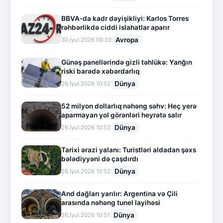
BBVA-da kadr dəyişikliyi: Karlos Torres
rəhbərlikdə ciddi islahatlar aparır
Avropa
30.İyul.2026 09:33
Günəş panellərində gizli təhlükə: Yanğın
riski barədə xəbərdarlıq
Dünya
26.İyul.2026 10:52
52 milyon dollarlıq nəhəng səhv: Heç yerə
aparmayan yol görənləri heyrətə salır
Dünya
26.İyul.2026 10:52
Tarixi ərazi yalanı: Turistləri aldadan şəxs
bələdiyyəni də çaşdırdı
Dünya
26.İyul.2026 10:52
And dağları yarılır: Argentina və Çili
arasında nəhəng tunel layihəsi
Dünya
26.İyul.2026 10:51