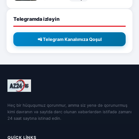
Telegramda izləyin
📲 Telegram Kanalımıza Qoşul
Heç bir hüququmuz qorunmur, amma siz yenə də qorunurmuş
kimi davranın və saytda dərc olunan xəbərlərdən istifadə zamanı
24 saat saytına istinad edin.
QUICK LINKS