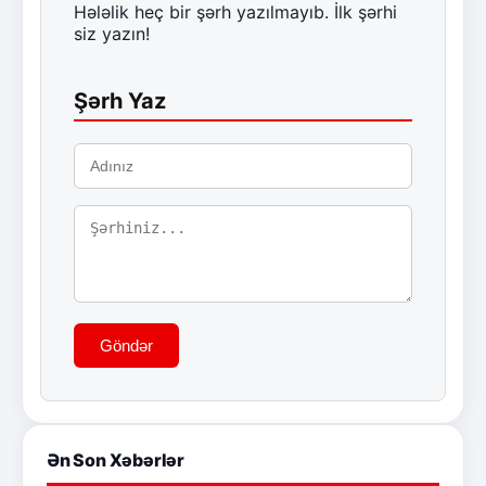
Hələlik heç bir şərh yazılmayıb. İlk şərhi
siz yazın!
Şərh Yaz
Göndər
Ən Son Xəbərlər