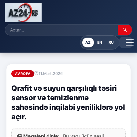
🔍
AZ
EN
RU
11.Mart.2026
AVROPA
Qrafit və suyun qarşılıqlı təsiri
sensor və təmizlənmə
sahəsində inqilabi yeniliklərə yol
açır.
🎧 Məqaləni dinlə:
Bu yazı üçün səsli