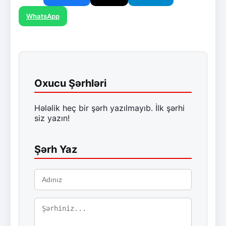
WhatsApp
Oxucu Şərhləri
Hələlik heç bir şərh yazılmayıb. İlk şərhi
siz yazın!
Şərh Yaz