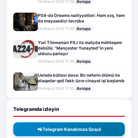
Avropa
09.Avqust.2026 17:36
PS4-də Dreams nailiyyətləri: Həm xoş, həm
də məyusedici təcrübə
Avropa
09.Avqust.2026 17:36
Yuri Tilemansın PSJ ilə matçda möhtəşəm
debütü: “Mançester Yunayted”in yeni
ulduzu parlayır
Avropa
09.Avqust.2026 17:36
Uelsdə kütləvi dava: Bir nəfərin ölümü ilə
əlaqədar qətl faktı üzrə cinayət işi başlanıb
Avropa
09.Avqust.2026 17:35
Telegramda izləyin
📲 Telegram Kanalımıza Qoşul