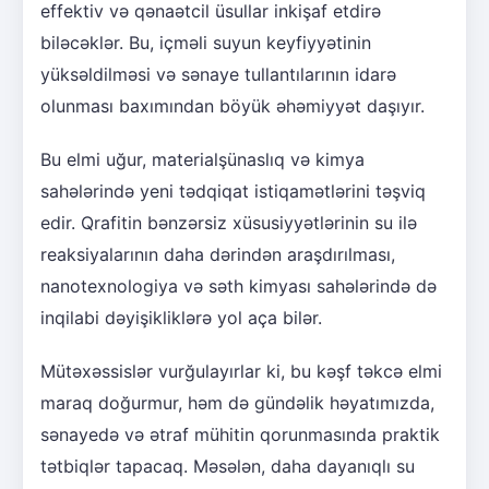
effektiv və qənaətcil üsullar inkişaf etdirə
biləcəklər. Bu, içməli suyun keyfiyyətinin
yüksəldilməsi və sənaye tullantılarının idarə
olunması baxımından böyük əhəmiyyət daşıyır.
Bu elmi uğur, materialşünaslıq və kimya
sahələrində yeni tədqiqat istiqamətlərini təşviq
edir. Qrafitin bənzərsiz xüsusiyyətlərinin su ilə
reaksiyalarının daha dərindən araşdırılması,
nanotexnologiya və səth kimyası sahələrində də
inqilabi dəyişikliklərə yol aça bilər.
Mütəxəssislər vurğulayırlar ki, bu kəşf təkcə elmi
maraq doğurmur, həm də gündəlik həyatımızda,
sənayedə və ətraf mühitin qorunmasında praktik
tətbiqlər tapacaq. Məsələn, daha dayanıqlı su