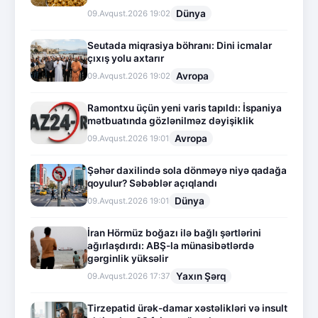
Dünya
09.Avqust.2026 19:02
Seutada miqrasiya böhranı: Dini icmalar
çıxış yolu axtarır
Avropa
09.Avqust.2026 19:02
Ramontxu üçün yeni varis tapıldı: İspaniya
mətbuatında gözlənilməz dəyişiklik
Avropa
09.Avqust.2026 19:01
Şəhər daxilində sola dönməyə niyə qadağa
qoyulur? Səbəblər açıqlandı
Dünya
09.Avqust.2026 19:01
İran Hörmüz boğazı ilə bağlı şərtlərini
ağırlaşdırdı: ABŞ-la münasibətlərdə
gərginlik yüksəlir
Yaxın Şərq
09.Avqust.2026 17:37
Tirzepatid ürək-damar xəstəlikləri və insult