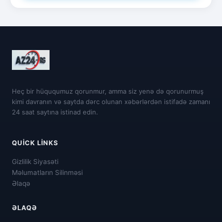
Heç bir hüququmuz qorunmur, amma siz yenə də qorunurmuş
kimi davranın və saytda dərc olunan xəbərlərdən istifadə zamanı
24 saat saytına istinad edin.
QUICK LINKS
Gizlilik Siyasəti
Məlumatların Silinməsi
Əlaqə
ƏLAQƏ