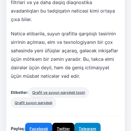
filtrləri və ya daha dəqiq diaqnostika
avadanlıqları bu tədqiqatın nəticəsi kimi ortaya
çıxa bilər.
Nəticə etibarilə, suyun qrafitlə qarşılıqlı təsirinin
sirrinin açılması, elm və texnologiyanın bir çox
sahəsində yeni üfüqlər açaraq, gələcək inkişaflar
üçün möhkəm bir zəmin yaradır. Bu, təkcə elmi
dairələr üçün deyil, həm də geniş ictimaiyyət
üçün müsbət nəticələr vəd edir.
Etiketlər:
Qrafit və suyun qarşılıqlı təsiri
Qrafit suyun qarşılıqlı
Paylaş:
Facebook
Twitter
Telegram