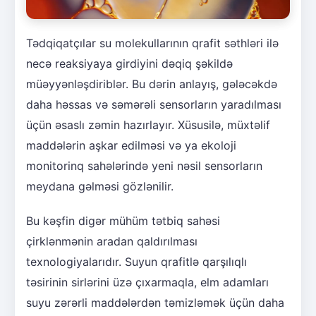
Tədqiqatçılar su molekullarının qrafit səthləri ilə
necə reaksiyaya girdiyini dəqiq şəkildə
müəyyənləşdiriblər. Bu dərin anlayış, gələcəkdə
daha həssas və səmərəli sensorların yaradılması
üçün əsaslı zəmin hazırlayır. Xüsusilə, müxtəlif
maddələrin aşkar edilməsi və ya ekoloji
monitorinq sahələrində yeni nəsil sensorların
meydana gəlməsi gözlənilir.
Bu kəşfin digər mühüm tətbiq sahəsi
çirklənmənin aradan qaldırılması
texnologiyalarıdır. Suyun qrafitlə qarşılıqlı
təsirinin sirlərini üzə çıxarmaqla, elm adamları
suyu zərərli maddələrdən təmizləmək üçün daha