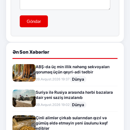
Göndər
Ən Son Xəbərlər
ABŞ-da üç min illik nəhəng sekvoyaları
qorumaq üçün qeyri-adi tədbir
Dünya
09.Avqust.2026 19:37
Suriya ilə Rusiya arasında hərbi bazalara
dair yeni saziş imzalanıb
Dünya
09.Avqust.2026 19:02
Çinli alimlər çirkab sularından qızıl və
gümüş əldə etməyin yeni üsulunu kəşf
ediblər