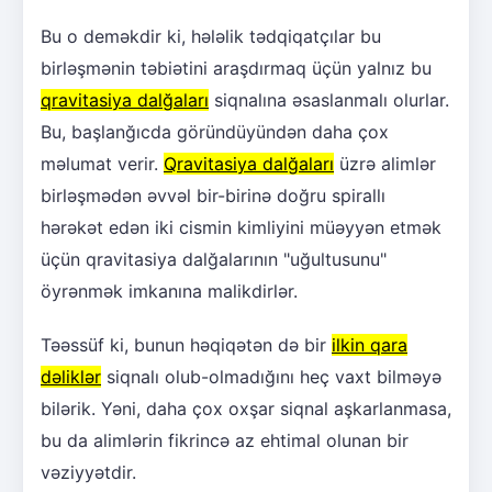
Bu o deməkdir ki, hələlik tədqiqatçılar bu
birləşmənin təbiətini araşdırmaq üçün yalnız bu
qravitasiya dalğaları
siqnalına əsaslanmalı olurlar.
Bu, başlanğıcda göründüyündən daha çox
məlumat verir.
Qravitasiya dalğaları
üzrə alimlər
birləşmədən əvvəl bir-birinə doğru spirallı
hərəkət edən iki cismin kimliyini müəyyən etmək
üçün qravitasiya dalğalarının "uğultusunu"
öyrənmək imkanına malikdirlər.
Təəssüf ki, bunun həqiqətən də bir
ilkin qara
dəliklər
siqnalı olub-olmadığını heç vaxt bilməyə
bilərik. Yəni, daha çox oxşar siqnal aşkarlanmasa,
bu da alimlərin fikrincə az ehtimal olunan bir
vəziyyətdir.