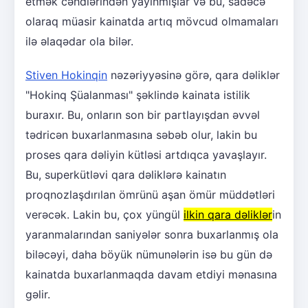
etmək cəhdlərindən yayınmışlar və bu, sadəcə
olaraq müasir kainatda artıq mövcud olmamaları
ilə əlaqədar ola bilər.
Stiven Hokinqin
nəzəriyyəsinə görə, qara dəliklər
"Hokinq Şüalanması" şəklində kainata istilik
buraxır. Bu, onların son bir partlayışdan əvvəl
tədricən buxarlanmasına səbəb olur, lakin bu
proses qara dəliyin kütləsi artdıqca yavaşlayır.
Bu, superkütləvi qara dəliklərə kainatın
proqnozlaşdırılan ömrünü aşan ömür müddətləri
verəcək. Lakin bu, çox yüngül
ilkin qara dəliklər
in
yaranmalarından saniyələr sonra buxarlanmış ola
biləcəyi, daha böyük nümunələrin isə bu gün də
kainatda buxarlanmaqda davam etdiyi mənasına
gəlir.