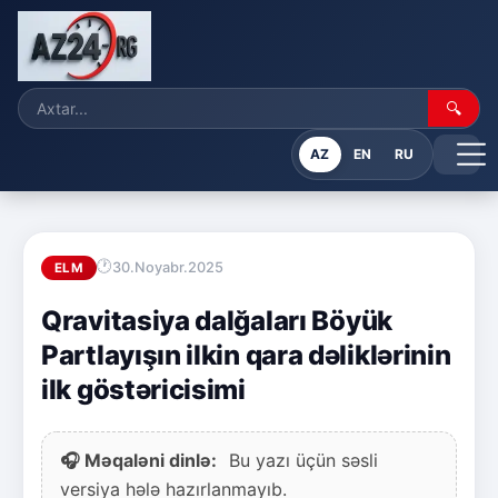
🔍
AZ
EN
RU
30.Noyabr.2025
ELM
Qravitasiya dalğaları Böyük
Partlayışın ilkin qara dəliklərinin
ilk göstəricisimi
🎧 Məqaləni dinlə:
Bu yazı üçün səsli
versiya hələ hazırlanmayıb.