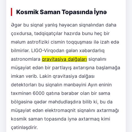
Kosmik Saman Topasında İynə
Əgər bu siqnal yanlış həyəcan siqnalından daha
çoxdursa, tədqiqatçılar hazırda bunu heç bir
məlum astrofiziki cismin toqquşması ilə izah edə
bilmirlər. LIGO-Virqodan gələn xəbərdarlıq
astronomlara
qravitasiya dalğaları
siqnalını
müşayiət edən bir partlayış axtarışına başlamağa
imkan verib. Lakin qravitasiya dalğası
detektorları bu siqnalın mənbəyini Ayın eninin
təxminən 6000 qatına bərabər olan bir səma
bölgəsinə qədər məhdudlaşdıra bilib ki, bu da
müşayiət edən elektromaqnit siqnalını axtarmağı
kosmik saman topasında iynə axtarmaq kimi
çətinləşdirir.