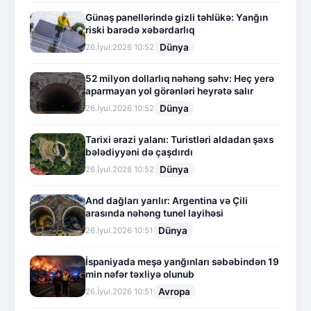
Günəş panellərində gizli təhlükə: Yanğın
riski barədə xəbərdarlıq
Dünya
26.İyul.2026 10:52
52 milyon dollarlıq nəhəng səhv: Heç yerə
aparmayan yol görənləri heyrətə salır
Dünya
26.İyul.2026 10:52
Tarixi ərazi yalanı: Turistləri aldadan şəxs
bələdiyyəni də çaşdırdı
Dünya
26.İyul.2026 10:52
And dağları yarılır: Argentina və Çili
arasında nəhəng tunel layihəsi
Dünya
26.İyul.2026 10:51
İspaniyada meşə yanğınları səbəbindən 19
min nəfər təxliyə olunub
Avropa
26.İyul.2026 10:51