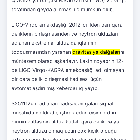
Qravitasiya Dalğası Rəsədxanası (LIGO) və Virqo
tərəfindən qeydə alınması ilə mümkün olub.
LIGO-Virqo əməkdaşlığı 2012-ci ildən bəri qara
dəliklərin birləşməsindən və neytron ulduzları
adlanan ekstremal ulduz qalıqlarının
toqquşmasından yaranan
qravitasiya dalğaları
nı
müntəzəm olaraq aşkarlayır. Lakin noyabrın 12-
də LIGO-Virqo-KAGRA əməkdaşlığı adi olmayan
bir qara dəlik birləşməsi hadisəsi üçün
avtomatlaşdırılmış xəbərdarlıq yayıb.
S251112cm adlanan hadisədən gələn siqnal
müşahidə edildikdə, iştirak edən cisimlərdən
birinin kütləsinin ulduz kütləli qara dəlik və ya
neytron ulduzu olmaq üçün çox kiçik olduğu
ortaya çıxdı. Hər iki növ də ölən nəhəng ulduzun