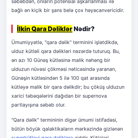
səbəbdən, onların potensial aşkarlanması ilə
bağlı ən kiçik bir şans belə çox həyəcanvericidir.
İlkin Qara Dəliklər
Nədir?
Ümumiyyətlə, "qara dəlik" terminini işlətdikdə,
ulduz kütləli qara dəlikləri nəzərdə tuturuq. Bu,
ən azı 10 Günəş kütləsinə malik nəhəng bir
ulduzun nüvəsi çökməsi nəticəsində yaranan,
Günəşin kütləsindən 5 ilə 100 qat arasında
kütləyə malik bir qara dəlikdir; bu çöküş ulduzun
xarici təbəqələrini dağıdan bir supernova
partlayışına səbəb olur.
"Qara dəlik" termininin digər ümumi istifadəsi,
bütün böyük qalaktikaların mərkəzində gizlənən
superkütləvi qara dəliklərə
aiddir. Kütlələri