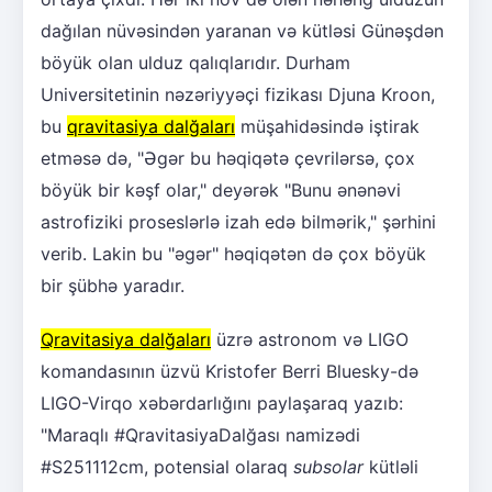
dağılan nüvəsindən yaranan və kütləsi Günəşdən
böyük olan ulduz qalıqlarıdır. Durham
Universitetinin nəzəriyyəçi fizikası Djuna Kroon,
bu
qravitasiya dalğaları
müşahidəsində iştirak
etməsə də, "Əgər bu həqiqətə çevrilərsə, çox
böyük bir kəşf olar," deyərək "Bunu ənənəvi
astrofiziki proseslərlə izah edə bilmərik," şərhini
verib. Lakin bu "əgər" həqiqətən də çox böyük
bir şübhə yaradır.
Qravitasiya dalğaları
üzrə astronom və LIGO
komandasının üzvü Kristofer Berri Bluesky-də
LIGO-Virqo xəbərdarlığını paylaşaraq yazıb:
"Maraqlı #QravitasiyaDalğası namizədi
#S251112cm, potensial olaraq
subsolar
kütləli