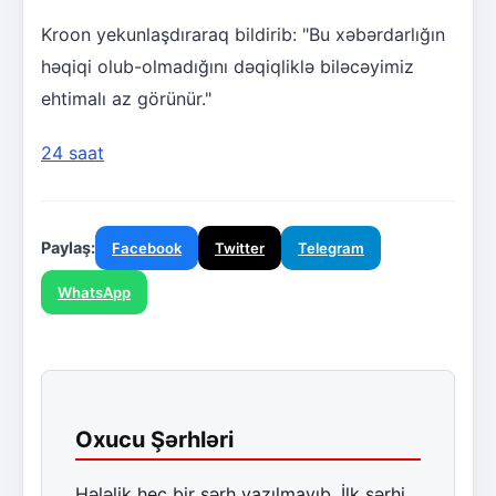
Kroon yekunlaşdıraraq bildirib: "Bu xəbərdarlığın
həqiqi olub-olmadığını dəqiqliklə biləcəyimiz
ehtimalı az görünür."
24 saat
Paylaş:
Facebook
Twitter
Telegram
WhatsApp
Oxucu Şərhləri
Hələlik heç bir şərh yazılmayıb. İlk şərhi