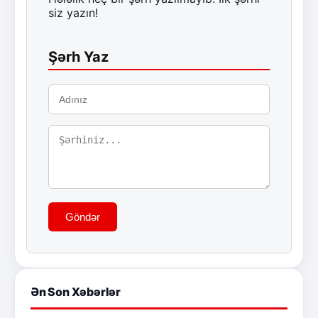
siz yazın!
Şərh Yaz
Göndər
Ən Son Xəbərlər