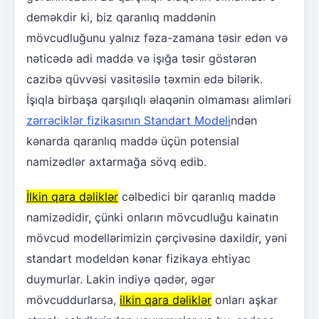
deməkdir ki, biz qaranlıq maddənin
mövcudluğunu yalnız fəza-zamana təsir edən və
nəticədə adi maddə və işığa təsir göstərən
cazibə qüvvəsi vasitəsilə təxmin edə bilərik.
İşıqla birbaşa qarşılıqlı əlaqənin olmaması alimləri
zərrəciklər fizikasının Standart Modeli
ndən
kənarda qaranlıq maddə üçün potensial
namizədlər axtarmağa sövq edib.
İlkin qara dəliklər
cəlbedici bir qaranlıq maddə
namizədidir, çünki onların mövcudluğu kainatın
mövcud modellərimizin çərçivəsinə daxildir, yəni
standart modeldən kənar fizikaya ehtiyac
duymurlar. Lakin indiyə qədər, əgər
mövcuddurlarsa,
ilkin qara dəliklər
onları aşkar