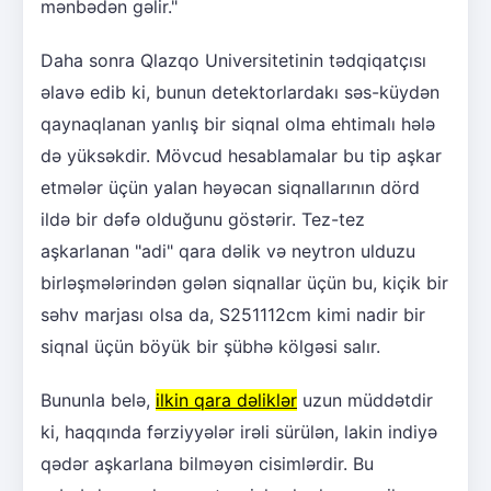
mənbədən gəlir."
Daha sonra Qlazqo Universitetinin tədqiqatçısı
əlavə edib ki, bunun detektorlardakı səs-küydən
qaynaqlanan yanlış bir siqnal olma ehtimalı hələ
də yüksəkdir. Mövcud hesablamalar bu tip aşkar
etmələr üçün yalan həyəcan siqnallarının dörd
ildə bir dəfə olduğunu göstərir. Tez-tez
aşkarlanan "adi" qara dəlik və neytron ulduzu
birləşmələrindən gələn siqnallar üçün bu, kiçik bir
səhv marjası olsa da, S251112cm kimi nadir bir
siqnal üçün böyük bir şübhə kölgəsi salır.
Bununla belə,
ilkin qara dəliklər
uzun müddətdir
ki, haqqında fərziyyələr irəli sürülən, lakin indiyə
qədər aşkarlana bilməyən cisimlərdir. Bu