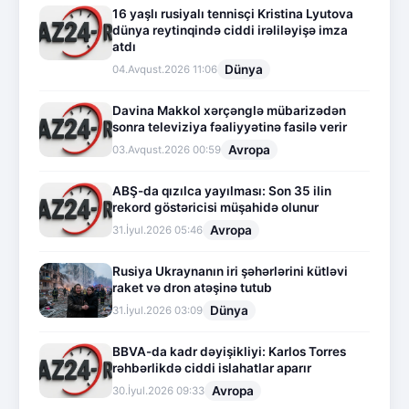
16 yaşlı rusiyalı tennisçi Kristina Lyutova
dünya reytinqində ciddi irəliləyişə imza
atdı
Dünya
04.Avqust.2026 11:06
Davina Makkol xərçənglə mübarizədən
sonra televiziya fəaliyyətinə fasilə verir
Avropa
03.Avqust.2026 00:59
ABŞ-da qızılca yayılması: Son 35 ilin
rekord göstəricisi müşahidə olunur
Avropa
31.İyul.2026 05:46
Rusiya Ukraynanın iri şəhərlərini kütləvi
raket və dron atəşinə tutub
Dünya
31.İyul.2026 03:09
BBVA-da kadr dəyişikliyi: Karlos Torres
rəhbərlikdə ciddi islahatlar aparır
Avropa
30.İyul.2026 09:33