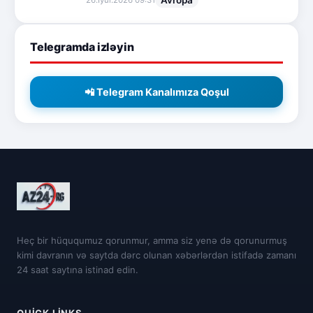
Telegramda izləyin
📲 Telegram Kanalımıza Qoşul
Heç bir hüququmuz qorunmur, amma siz yenə də qorunurmuş
kimi davranın və saytda dərc olunan xəbərlərdən istifadə zamanı
24 saat saytına istinad edin.