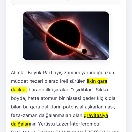
Alimlər Böyük Partlayış zamanı yarandığı uzun
müddət nəzəri olaraq irəli sürülən
ilkin qara
dəliklər
barədə ilk işarələri "eşidiblər". Sikkə
boyda, hətta atomun bir hissəsi qədər kiçik ola
bilən bu qara dəliklərin potensial aşkarlanması,
fəza-zaman dalğalanmaları olan
qravitasiya
dalğaları
nın Yerüstü Lazer İnterferometr