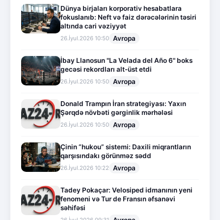
Dünya birjaları korporativ hesabatlara
fokuslanıb: Neft və faiz dərəcələrinin təsiri
altında cari vəziyyət
Avropa
26.İyul.2026 10:50
İbay Llanosun "La Velada del Año 6" boks
gecəsi rekordları alt-üst etdi
Avropa
26.İyul.2026 10:50
Donald Trampın İran strategiyası: Yaxın
Şərqdə növbəti gərginlik mərhələsi
Avropa
26.İyul.2026 10:50
Çinin “hukou” sistemi: Daxili miqrantların
qarşısındakı görünməz sədd
Avropa
26.İyul.2026 10:22
Tadey Pokaçar: Velosiped idmanının yeni
fenomeni və Tur de Fransın əfsanəvi
səhifəsi
Avropa
26.İyul.2026 09:31