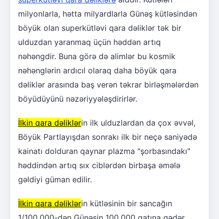
milyonlarla, hətta milyardlarla Günəş kütləsindən
böyük olan superkütləvi qara dəliklər tək bir
ulduzdan yaranmaq üçün həddən artıq
nəhəngdir. Buna görə də alimlər bu kosmik
nəhənglərin ardıcıl olaraq daha böyük qara
dəliklər arasında baş verən təkrar birləşmələrdən
böyüdüyünü nəzəriyyələşdirirlər.
İlkin qara dəliklər
in ilk ulduzlardan da çox əvvəl,
Böyük Partlayışdan sonrakı ilk bir neçə saniyədə
kainatı dolduran qaynar plazma "şorbasındakı"
həddindən artıq sıx ciblərdən birbaşa əmələ
gəldiyi güman edilir.
İlkin qara dəliklər
in kütləsinin bir sancağın
1/100,000-dən Günəşin 100,000 qatına qədər