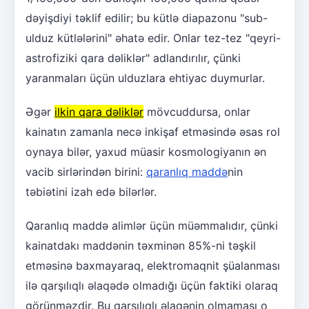
dəyişdiyi təklif edilir; bu kütlə diapazonu "sub-
ulduz kütlələrini" əhatə edir. Onlar tez-tez "qeyri-
astrofiziki qara dəliklər" adlandırılır, çünki
yaranmaları üçün ulduzlara ehtiyac duymurlar.
Əgər
ilkin qara dəliklər
mövcuddursa, onlar
kainatın zamanla necə inkişaf etməsində əsas rol
oynaya bilər, yaxud müasir kosmologiyanın ən
vacib sirlərindən birini:
qaranlıq maddə
nin
təbiətini izah edə bilərlər.
Qaranlıq maddə alimlər üçün müəmmalıdır, çünki
kainatdakı maddənin təxminən 85%-ni təşkil
etməsinə baxmayaraq, elektromaqnit şüalanması
ilə qarşılıqlı əlaqədə olmadığı üçün faktiki olaraq
görünməzdir. Bu qarşılıqlı əlaqənin olmaması o