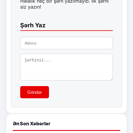
Hələlik heç bir şərh yazılmayıb. İlk şərhi
siz yazın!
Şərh Yaz
Göndər
Ən Son Xəbərlər