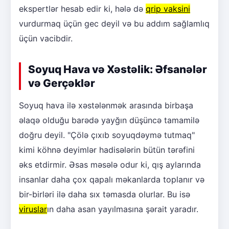
ekspertlər hesab edir ki, hələ də
qrip vaksini
vurdurmaq üçün gec deyil və bu addım sağlamlıq
üçün vacibdir.
Soyuq Hava və Xəstəlik: Əfsanələr
və Gerçəklər
Soyuq hava ilə xəstələnmək arasında birbaşa
əlaqə olduğu barədə yayğın düşüncə tamamilə
doğru deyil. "Çölə çıxıb soyuqdəymə tutmaq"
kimi köhnə deyimlər hadisələrin bütün tərəfini
əks etdirmir. Əsas məsələ odur ki, qış aylarında
insanlar daha çox qapalı məkanlarda toplanır və
bir-birləri ilə daha sıx təmasda olurlar. Bu isə
viruslar
ın daha asan yayılmasına şərait yaradır.