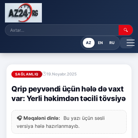
🔍
AZ
EN
RU
19.Noyabr.2025
SAĞLAMLIQ
Qrip peyvəndi üçün hələ də vaxt
var: Yerli həkimdən təcili tövsiyə
🎧 Məqaləni dinlə:
Bu yazı üçün səsli
versiya hələ hazırlanmayıb.