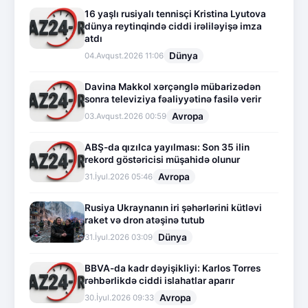
16 yaşlı rusiyalı tennisçi Kristina Lyutova
dünya reytinqində ciddi irəliləyişə imza
atdı
Dünya
04.Avqust.2026 11:06
Davina Makkol xərçənglə mübarizədən
sonra televiziya fəaliyyətinə fasilə verir
Avropa
03.Avqust.2026 00:59
ABŞ-da qızılca yayılması: Son 35 ilin
rekord göstəricisi müşahidə olunur
Avropa
31.İyul.2026 05:46
Rusiya Ukraynanın iri şəhərlərini kütləvi
raket və dron atəşinə tutub
Dünya
31.İyul.2026 03:09
BBVA-da kadr dəyişikliyi: Karlos Torres
rəhbərlikdə ciddi islahatlar aparır
Avropa
30.İyul.2026 09:33