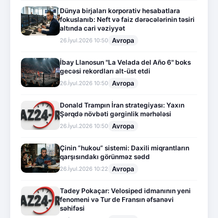
Dünya birjaları korporativ hesabatlara
fokuslanıb: Neft və faiz dərəcələrinin təsiri
altında cari vəziyyət
Avropa
26.İyul.2026 10:50
İbay Llanosun "La Velada del Año 6" boks
gecəsi rekordları alt-üst etdi
Avropa
26.İyul.2026 10:50
Donald Trampın İran strategiyası: Yaxın
Şərqdə növbəti gərginlik mərhələsi
Avropa
26.İyul.2026 10:50
Çinin “hukou” sistemi: Daxili miqrantların
qarşısındakı görünməz sədd
Avropa
26.İyul.2026 10:22
Tadey Pokaçar: Velosiped idmanının yeni
fenomeni və Tur de Fransın əfsanəvi
səhifəsi