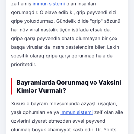
zəifləmiş
immun sistemi
olan insanları
qorumaqdır. O əlavə edib ki, qrip peyvəndi sizi
qripə yoluxdurmaz. Gündəlik dildə "qrip" sözünü
hər növ viral xəstəlik üçün istifadə etsək də,
qripə qarşı peyvəndlə əhatə olunmayan bir çox
başqa viruslar da insanı xəstələndirə bilər. Lakin
spesifik olaraq qripə qarşı qorunmaq hələ də
prioritetdir.
Bayramlarda Qorunmaq və Vaksini
Kimlər Vurmalı?
Xüsusilə bayram mövsümündə azyaşlı uşaqları,
yaşlı qohumları və ya
immun sistemi
zəif olan ailə
üzvlərini ziyarət etməzdən əvvəl peyvənd
olunmaq böyük əhəmiyyət kəsb edir. Dr. Yonts