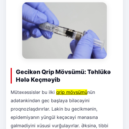
Gecikən Qrip Mövsümü: Təhlükə
Hələ Keçməyib
Mütəxəssislər bu ilki
qrip mövsümü
nün
adətənkindən gec başlaya biləcəyini
proqnozlaşdırırlar. Lakin bu gecikmənin,
epidemiyanın yüngül keçəcəyi mənasına
gəlmədiyini xüsusi vurğulayırlar. Əksinə, tibbi