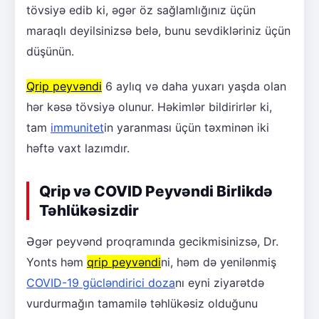
tövsiyə edib ki, əgər öz sağlamlığınız üçün
maraqlı deyilsinizsə belə, bunu sevdikləriniz üçün
düşünün.
Qrip peyvəndi
6 aylıq və daha yuxarı yaşda olan
hər kəsə tövsiyə olunur. Həkimlər bildirirlər ki,
tam
immunitet
in yaranması üçün təxminən iki
həftə vaxt lazımdır.
Qrip və COVID Peyvəndi Birlikdə
Təhlükəsizdir
Əgər peyvənd proqramında gecikmisinizsə, Dr.
Yonts həm
qrip peyvəndi
ni, həm də yenilənmiş
COVID-19 gücləndirici doza
nı eyni ziyarətdə
vurdurmağın tamamilə təhlükəsiz olduğunu