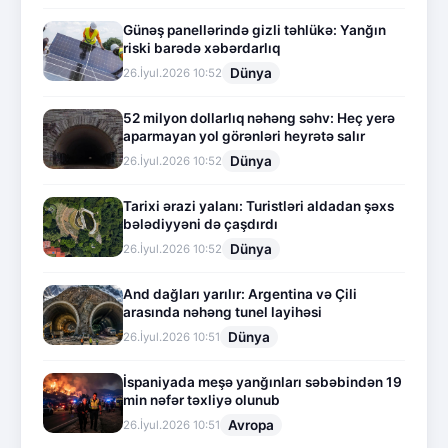
Günəş panellərində gizli təhlükə: Yanğın
riski barədə xəbərdarlıq
Dünya
26.İyul.2026 10:52
52 milyon dollarlıq nəhəng səhv: Heç yerə
aparmayan yol görənləri heyrətə salır
Dünya
26.İyul.2026 10:52
Tarixi ərazi yalanı: Turistləri aldadan şəxs
bələdiyyəni də çaşdırdı
Dünya
26.İyul.2026 10:52
And dağları yarılır: Argentina və Çili
arasında nəhəng tunel layihəsi
Dünya
26.İyul.2026 10:51
İspaniyada meşə yanğınları səbəbindən 19
min nəfər təxliyə olunub
Avropa
26.İyul.2026 10:51