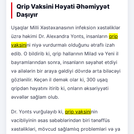
Qrip Vaksini Həyati Əhəmiyyət
Daşıyır
Uşaqlar Milli Xəstəxanasının infeksion xəstəliklər
üzrə həkimi Dr. Alexandra Yonts, insanların
qrip
vaksini
ni niyə vurdurmalı olduğunu ətraflı izah
edib. O bildirib ki, qrip hallarının Milad və Yeni il
bayramlarından sonra, insanların səyahət etdiyi
və ailələrin bir araya gəldiyi dövrdə arta biləcəyi
gözlənilir. Keçən il demək olar ki, 300 uşaq
qripdən həyatını itirib ki, onların əksəriyyəti
əvvəllər sağlam olub.
Dr. Yonts vurğulayıb ki,
qrip vaksini
nin
vacibliyinin əsas səbəblərindən biri tənəffüs
xəstəlikləri, mövcud sağlamlıq problemləri və ya