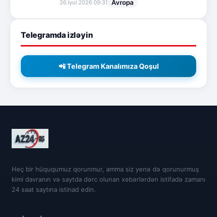
Avropa
26.İyul.2026 09:31
Telegramda izləyin
📲 Telegram Kanalımıza Qoşul
Heç bir hüququmuz qorunmur, amma siz yenə də qorunurmuş
kimi davranın və saytda dərc olunan xəbərlərdən istifadə zamanı
24 saat saytına istinad edin.