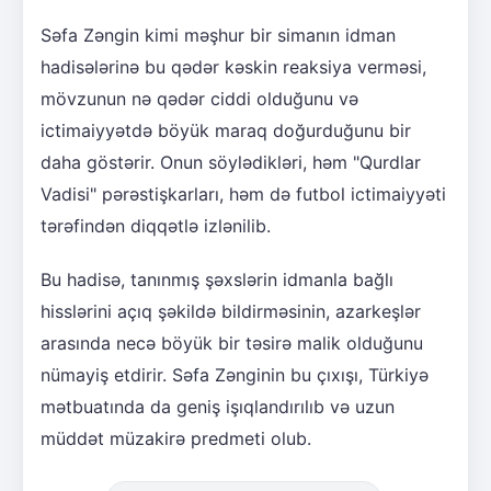
Səfa Zəngin kimi məşhur bir simanın idman
hadisələrinə bu qədər kəskin reaksiya verməsi,
mövzunun nə qədər ciddi olduğunu və
ictimaiyyətdə böyük maraq doğurduğunu bir
daha göstərir. Onun söylədikləri, həm "Qurdlar
Vadisi" pərəstişkarları, həm də futbol ictimaiyyəti
tərəfindən diqqətlə izlənilib.
Bu hadisə, tanınmış şəxslərin idmanla bağlı
hisslərini açıq şəkildə bildirməsinin, azarkeşlər
arasında necə böyük bir təsirə malik olduğunu
nümayiş etdirir. Səfa Zənginin bu çıxışı, Türkiyə
mətbuatında da geniş işıqlandırılıb və uzun
müddət müzakirə predmeti olub.