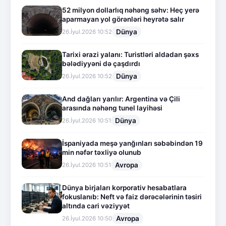
52 milyon dollarlıq nəhəng səhv: Heç yerə
aparmayan yol görənləri heyrətə salır
Dünya
26.İyul.2026 10:52
Tarixi ərazi yalanı: Turistləri aldadan şəxs
bələdiyyəni də çaşdırdı
Dünya
26.İyul.2026 10:52
And dağları yarılır: Argentina və Çili
arasında nəhəng tunel layihəsi
Dünya
26.İyul.2026 10:51
İspaniyada meşə yanğınları səbəbindən 19
min nəfər təxliyə olunub
Avropa
26.İyul.2026 10:51
Dünya birjaları korporativ hesabatlara
fokuslanıb: Neft və faiz dərəcələrinin təsiri
altında cari vəziyyət
Avropa
26.İyul.2026 10:50