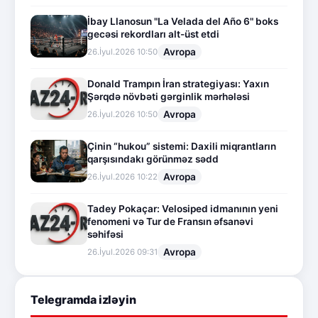
İbay Llanosun "La Velada del Año 6" boks
gecəsi rekordları alt-üst etdi
Avropa
26.İyul.2026 10:50
Donald Trampın İran strategiyası: Yaxın
Şərqdə növbəti gərginlik mərhələsi
Avropa
26.İyul.2026 10:50
Çinin “hukou” sistemi: Daxili miqrantların
qarşısındakı görünməz sədd
Avropa
26.İyul.2026 10:22
Tadey Pokaçar: Velosiped idmanının yeni
fenomeni və Tur de Fransın əfsanəvi
səhifəsi
Avropa
26.İyul.2026 09:31
Telegramda izləyin