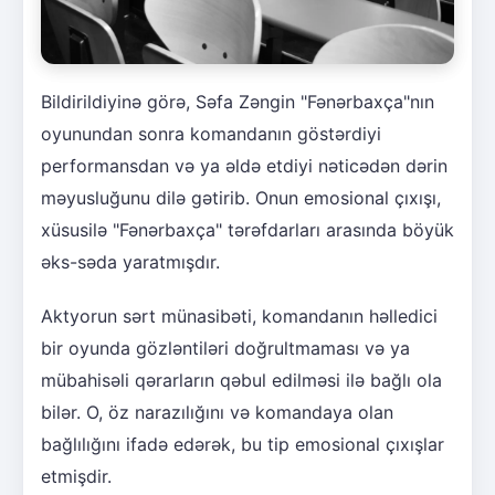
Bildirildiyinə görə, Səfa Zəngin "Fənərbaxça"nın
oyunundan sonra komandanın göstərdiyi
performansdan və ya əldə etdiyi nəticədən dərin
məyusluğunu dilə gətirib. Onun emosional çıxışı,
xüsusilə "Fənərbaxça" tərəfdarları arasında böyük
əks-səda yaratmışdır.
Aktyorun sərt münasibəti, komandanın həlledici
bir oyunda gözləntiləri doğrultmaması və ya
mübahisəli qərarların qəbul edilməsi ilə bağlı ola
bilər. O, öz narazılığını və komandaya olan
bağlılığını ifadə edərək, bu tip emosional çıxışlar
etmişdir.