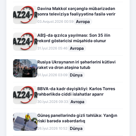
Davina Makkol xərçənglə mübarizədən
sonra televiziya fəaliyyətinə fasilə verir
Avropa
03.Avqust.2026 00:59
ABŞ-da qızılca yayılması: Son 35 ilin
rekord göstəricisi müşahidə olunur
Avropa
31.İyul.2026 05:46
Rusiya Ukraynanın iri şəhərlərini kütləvi
raket və dron atəşinə tutub
Dünya
31.İyul.2026 03:09
BBVA-da kadr dəyişikliyi: Karlos Torres
rəhbərlikdə ciddi islahatlar aparır
Avropa
30.İyul.2026 09:33
Günəş panellərində gizli təhlükə: Yanğın
riski barədə xəbərdarlıq
Dünya
26.İyul.2026 10:52