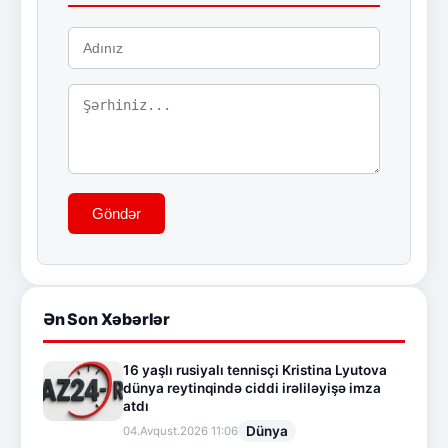
Göndər
Ən Son Xəbərlər
16 yaşlı rusiyalı tennisçi Kristina Lyutova
dünya reytinqində ciddi irəliləyişə imza
atdı
Dünya
04.Avqust.2026 11:06