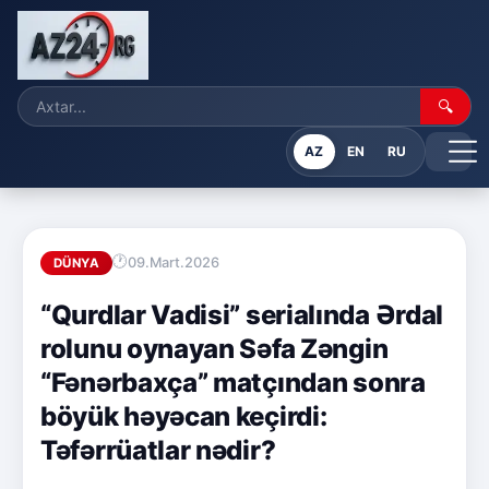
🔍
AZ
EN
RU
09.Mart.2026
DÜNYA
“Qurdlar Vadisi” serialında Ərdal
rolunu oynayan Səfa Zəngin
“Fənərbaxça” matçından sonra
böyük həyəcan keçirdi:
Təfərrüatlar nədir?