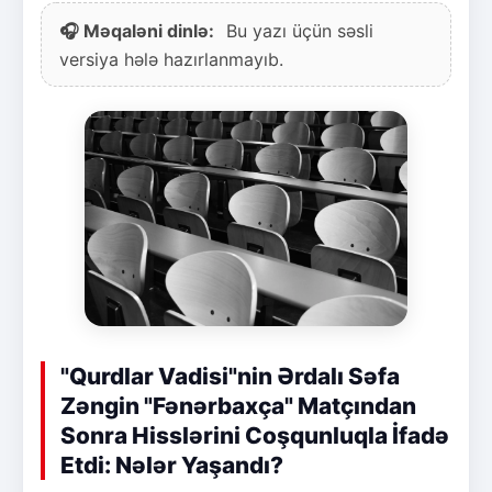
🎧 Məqaləni dinlə:
Bu yazı üçün səsli
versiya hələ hazırlanmayıb.
"Qurdlar Vadisi"nin Ərdalı Səfa
Zəngin "Fənərbaxça" Matçından
Sonra Hisslərini Coşqunluqla İfadə
Etdi: Nələr Yaşandı?