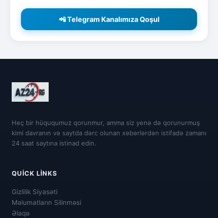
📲 Telegram Kanalımıza Qoşul
Heç bir hüququmuz qorunmur, amma siz yenə də qorunurmuş
kimi davranın və saytda dərc olunan xəbərlərdən istifadə zamanı
24 saat saytına istinad edin.
QUICK LINKS
Gizlilik Siyasəti
Məlumatların Silinməsi
Əlaqə