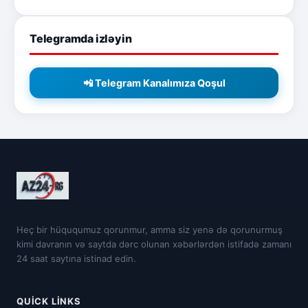
Telegramda izləyin
📲 Telegram Kanalımıza Qoşul
Heç bir hüququmuz qorunmur, amma siz yenə də qorunurmuş
kimi davranın və saytda dərc olunan xəbərlərdən istifadə zamanı
24 saat saytına istinad edin.
QUICK LINKS