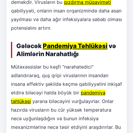
deməkdir. Virusların bu
qızdırma müqaviməti
qabiliyyəti, onların insan orqanizmində daha asan
yayılması və daha ağır infeksiyalara səbəb olması
potensialını artırır.
Gələcək
Pandemiya Təhlükəsi
və
Alimlərin Narahatlığı
Mütəxəssislər bu kəşfi "narahatedici"
adlandıraraq, quş qripi viruslarının insandan
insana effektiv şəkildə keçmə qabiliyyətini inkişaf
etdirə biləcəyi halda böyük bir
pandemiya
təhlükəsi
yarana biləcəyini vurğulayırlar. Onlar
hazırda virusların bu cür yüksək temperatura
necə uyğunlaşdığını və bunun infeksiya
mexanizmlərinə necə təsir etdiyini araşdırırlar. Bu