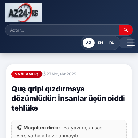
🔍
AZ
EN
RU
27.Noyabr.2025
SAĞLAMLIQ
Quş qripi qızdırmaya
dözümlüdür: İnsanlar üçün ciddi
təhlükə
🎧 Məqaləni dinlə:
Bu yazı üçün səsli
versiya hələ hazırlanmayıb.