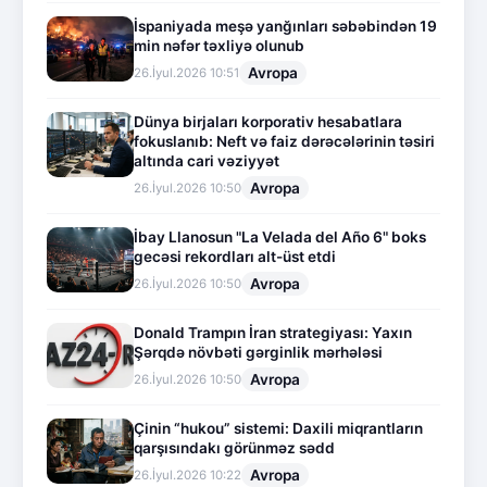
İspaniyada meşə yanğınları səbəbindən 19
min nəfər təxliyə olunub
Avropa
26.İyul.2026 10:51
Dünya birjaları korporativ hesabatlara
fokuslanıb: Neft və faiz dərəcələrinin təsiri
altında cari vəziyyət
Avropa
26.İyul.2026 10:50
İbay Llanosun "La Velada del Año 6" boks
gecəsi rekordları alt-üst etdi
Avropa
26.İyul.2026 10:50
Donald Trampın İran strategiyası: Yaxın
Şərqdə növbəti gərginlik mərhələsi
Avropa
26.İyul.2026 10:50
Çinin “hukou” sistemi: Daxili miqrantların
qarşısındakı görünməz sədd
Avropa
26.İyul.2026 10:22