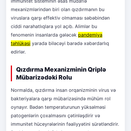
immunitet sisteminin əsas müdafiə
mexanizmlərindən biri olan qızdırmanın bu
viruslara qarşı effektiv olmaması səbəbindən
ciddi narahatlıqlara yol açıb. Alimlər bu
fenomenin insanlarda gələcək
pandemiya
təhlükəsi
yarada biləcəyi barədə xəbərdarlıq
edirlər.
Qızdırma Mexanizminin Qriplə
Mübarizədəki Rolu
Normalda, qızdırma insan orqanizminin virus və
bakteriyalara qarşı mübarizəsində mühüm rol
oynayır. Bədən temperaturunun yüksəlməsi
patogenlərin çoxalmasını çətinləşdirir və
immunitet hüceyrələrinin fəaliyyətini sürətləndirir.