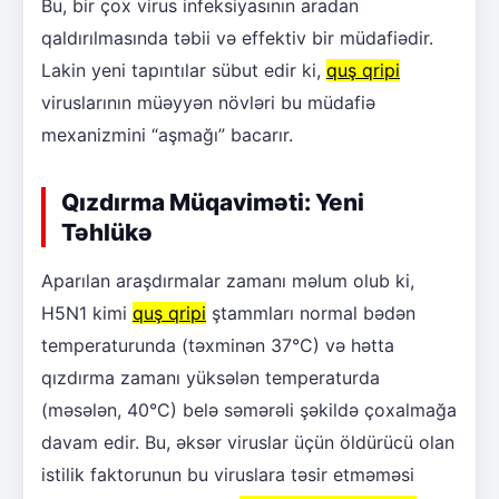
Bu, bir çox virus infeksiyasının aradan
qaldırılmasında təbii və effektiv bir müdafiədir.
Lakin yeni tapıntılar sübut edir ki,
quş qripi
viruslarının müəyyən növləri bu müdafiə
mexanizmini “aşmağı” bacarır.
Qızdırma Müqaviməti: Yeni
Təhlükə
Aparılan araşdırmalar zamanı məlum olub ki,
H5N1 kimi
quş qripi
ştammları normal bədən
temperaturunda (təxminən 37°C) və hətta
qızdırma zamanı yüksələn temperaturda
(məsələn, 40°C) belə səmərəli şəkildə çoxalmağa
davam edir. Bu, əksər viruslar üçün öldürücü olan
istilik faktorunun bu viruslara təsir etməməsi