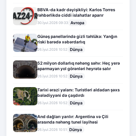
BBVA-da kadr dəyişikliyi: Karlos Torres
rəhbərlikdə ciddi islahatlar aparır
Avropa
30.İyul.2026 09:33
Günəş panellərində gizli təhlükə: Yanğın
riski barədə xəbərdarlıq
Dünya
26.İyul.2026 10:52
52 milyon dollarlıq nəhəng səhv: Heç yerə
aparmayan yol görənləri heyrətə salır
Dünya
26.İyul.2026 10:52
Tarixi ərazi yalanı: Turistləri aldadan şəxs
bələdiyyəni də çaşdırdı
Dünya
26.İyul.2026 10:52
And dağları yarılır: Argentina və Çili
arasında nəhəng tunel layihəsi
Dünya
26.İyul.2026 10:51