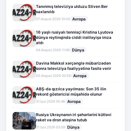
Tanınmış televiziya ulduzu Stiven Ber
saxlanılıb
Avropa
07.Avqust.2026 10:43
16 yaşlı rusiyalı tennisçi Kristina Lyutova
dünya reytinqində ciddi irəliləyişə imza
atdı
Dünya
04.Avqust.2026 11:06
Davina Makkol xərçənglə mübarizədən
sonra televiziya fəaliyyətinə fasilə verir
Avropa
03.Avqust.2026 00:59
ABŞ-da qızılca yayılması: Son 35 ilin
rekord göstəricisi müşahidə olunur
Avropa
31.İyul.2026 05:46
Rusiya Ukraynanın iri şəhərlərini kütləvi
raket və dron atəşinə tutub
Dünya
31.İyul.2026 03:09