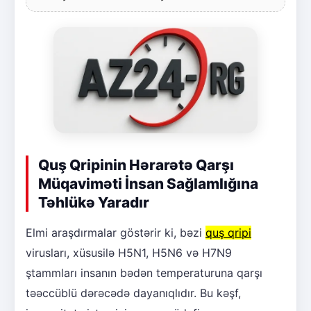
Quş Qripinin Hərarətə Qarşı
Müqaviməti İnsan Sağlamlığına
Təhlükə Yaradır
Elmi araşdırmalar göstərir ki, bəzi
quş qripi
virusları, xüsusilə H5N1, H5N6 və H7N9
ştammları insanın bədən temperaturuna qarşı
təəccüblü dərəcədə dayanıqlıdır. Bu kəşf,