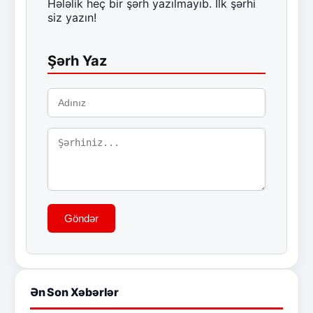
Hələlik heç bir şərh yazılmayıb. İlk şərhi
siz yazın!
Şərh Yaz
Göndər
Ən Son Xəbərlər