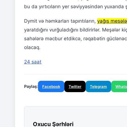
bu da yırtıcıların yer səviyyəsindən yuxarıda şi
Dymit və həmkarları tapıntıların,
yağış meşələ
yaratdığını vurğuladığını bildirirlər. Meşələr 
sahələrə məcbur etdikcə, rəqabətin güclənəc
olacaq.
24 saat
Paylaş:
Facebook
Twitter
Telegram
What
Oxucu Şərhləri