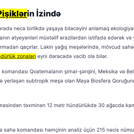
işiklər
in İzində
ərədə necə birlikdə yaşaya biləcəyini anlamaq ekologiy
nın ətyeyənləri müxtəlif ərazilərdən istifadə edərək və 
urmadan qaçırlar. Lakin yağış meşələrində, mövcud sahə
dürlük zonaları
eyni dərəcədə vacib ola bilər.
komandası Qvatemalanın şimal-şərqini, Meksika və Beli
də yerləşən subtropik meşə olan Maya Biosfera Qoruğun
əməsindən təxminən 12 metr hündürlükdə 30 ağacda ka
yi ilə sahə komandası həmçinin analiz üçün 215 nəcis nüm