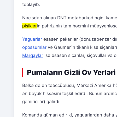
toplayıb.
Nəcisdən alınan DNT metabarkodinqini kamera t
pişiklər
in pəhrizinin tam həcmini müəyyənləşdi
Yaguarlar
əsasən pekarilər (donuzabənzər dır
opossumlar
və Gaumer’in tikanlı kisə siçanları
Marqaylar
isə əsasən siçanlar, siçovullar və o
Pumaların Gizli Ov Yerləri
Bəlkə də ən təəccüblüsü, Mərkəzi Amerika 
ən böyük hissəsini təşkil edirdi. Bunun ardın
gəmiricilər) gəlirdi.
Komanda güman edir ki, yaguarlardan daha yün