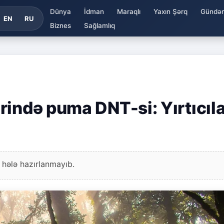
Dünya
İdman
Maraqlı
Yaxın Şərq
Gündə
EN
RU
Biznes
Sağlamlıq
rində puma DNT-si: Yırtıcıla
 hələ hazırlanmayıb.