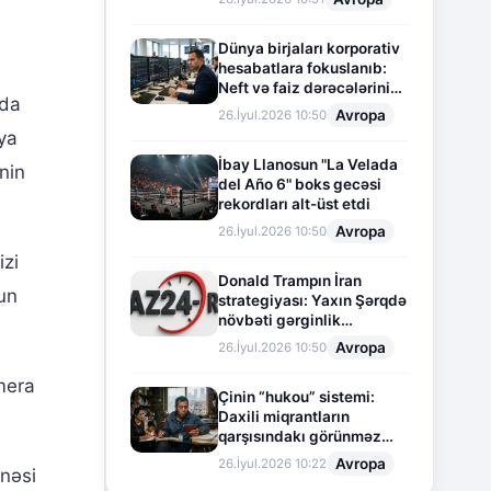
Dünya birjaları korporativ
hesabatlara fokuslanıb:
Neft və faiz dərəcələrinin
ada
təsiri altında cari vəziyyət
Avropa
26.İyul.2026 10:50
ya
İbay Llanosun "La Velada
nin
del Año 6" boks gecəsi
rekordları alt-üst etdi
Avropa
26.İyul.2026 10:50
zi
Donald Trampın İran
un
strategiyası: Yaxın Şərqdə
növbəti gərginlik
mərhələsi
Avropa
26.İyul.2026 10:50
mera
Çinin “hukou” sistemi:
Daxili miqrantların
qarşısındakı görünməz
sədd
Avropa
26.İyul.2026 10:22
unəsi