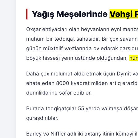
Yağış Meşələrində
Vəhşi P
Oxşar ehtiyacları olan heyvanların eyni mənz
mühüm bir tədqiqat sahəsidir. Bir çox savanna
günün müxtəlif vaxtlarında ov edərək qarşıd
böyük hissəsi yerin üstündə olduğundan,
hün
Daha çox məlumat əldə etmək üçün Dymit və 
əhatə edən 8000 kvadrat mildən artıq ərazi
dərinliklərinə səfər ediblər.
Burada tədqiqatçılar 55 yerdə və meşə döş
quraşdırıblar.
Barley və Niffler adlı iki axtarış itinin kömə