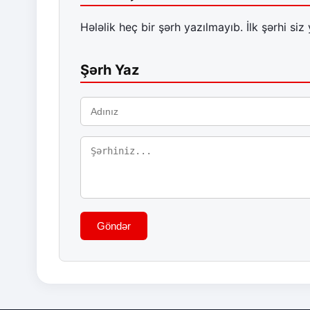
Hələlik heç bir şərh yazılmayıb. İlk şərhi siz 
Şərh Yaz
Göndər