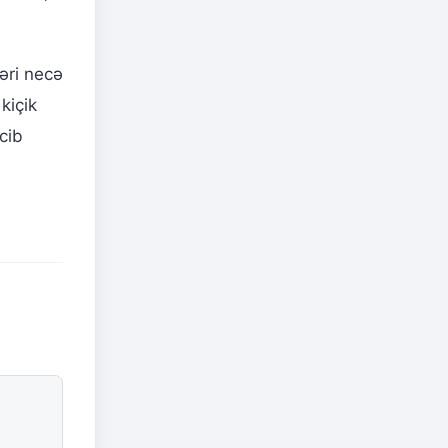
ləri necə
kiçik
cib