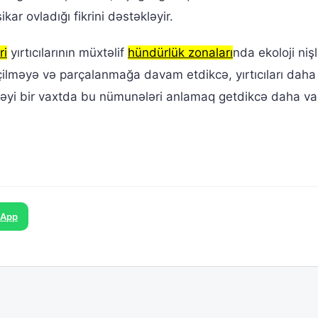
kar ovladığı fikrini dəstəkləyir.
ri
yırtıcılarının müxtəlif
hündürlük zonaları
nda ekoloji niş
kiçilməyə və parçalanmağa davam etdikcə, yırtıcıları daha 
əyi bir vaxtda bu nümunələri anlamaq getdikcə daha va
sApp