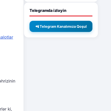
Telegramda izləyin
📲 Telegram Kanalımıza Qoşul
alotlar
hrizinin
ər ki,