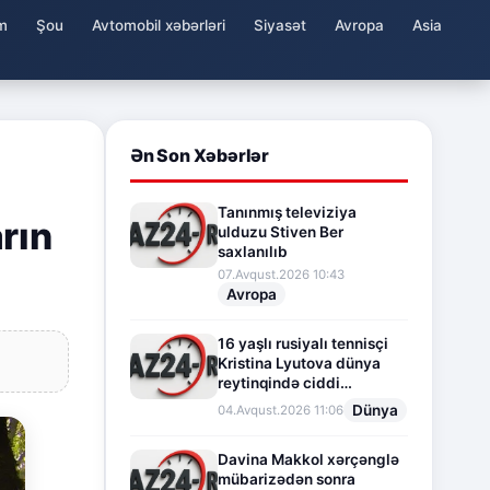
m
Şou
Avtomobil xəbərləri
Siyasət
Avropa
Asia
Ən Son Xəbərlər
Tanınmış televiziya
rın
ulduzu Stiven Ber
saxlanılıb
07.Avqust.2026 10:43
Avropa
16 yaşlı rusiyalı tennisçi
Kristina Lyutova dünya
reytinqində ciddi
irəliləyişə imza atdı
Dünya
04.Avqust.2026 11:06
Davina Makkol xərçənglə
mübarizədən sonra