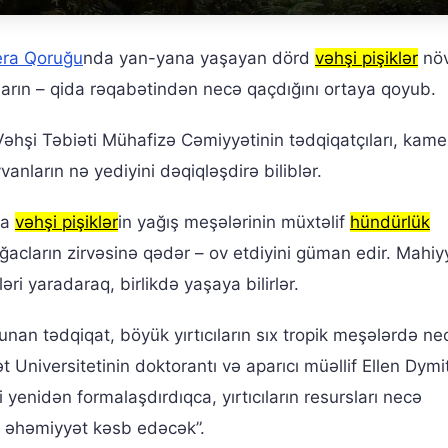
era Qoruğu
nda yan-yana yaşayan dörd
vəhşi pişiklər
növ
yların – qida rəqabətindən necə qaçdığını ortaya qoyub.
hşi Təbiəti Mühafizə Cəmiyyətinin tədqiqatçıları, kamer
vanların nə yediyini dəqiqləşdirə biliblər.
da
vəhşi pişiklər
in yağış meşələrinin müxtəlif
hündürlük
cların zirvəsinə qədər – ov etdiyini güman edir. Mahiy
əri yaradaraq, birlikdə yaşaya bilirlər.
unan tədqiqat, böyük yırtıcıların sıx tropik meşələrdə ne
 Universitetinin doktorantı və aparıcı müəllif Ellen Dymit
ri yenidən formalaşdırdıqca, yırtıcıların resursları necə
k əhəmiyyət kəsb edəcək”.