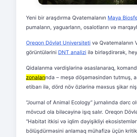
Yeni bir araşdırma Qvatemalanın
Maya Biosf
pumaların, yaguarların, osalotların və marqa
Oreqon Dövlət Universiteti
və Qvatemalanın Və
görüntülərini
DNT analizi
ilə birləşdirərək, hey
Qidalanma vərdişlərinə əsaslanaraq, koman
zonaları
nda – meşə döşəməsindən tutmuş, ağa
etibarı ilə, dörd növ özlərinə məxsus şikar nişl
“Journal of Animal Ecology” jurnalında dərc ol
mövcud ola biləcəyinə işıq salır. Oreqon Dövlət
“Habitat itkisi və iqlim dəyişikliyi ekosistemlə
bölüşdürməsini anlamaq mühafizə üçün kriti