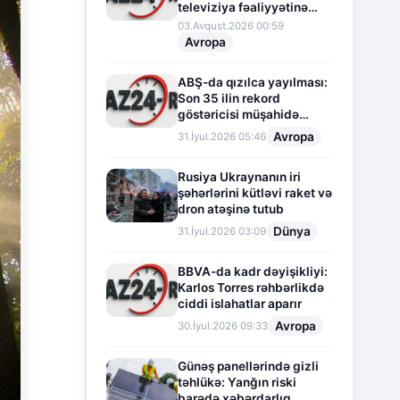
televiziya fəaliyyətinə
fasilə verir
03.Avqust.2026 00:59
Avropa
ABŞ-da qızılca yayılması:
Son 35 ilin rekord
göstəricisi müşahidə
olunur
Avropa
31.İyul.2026 05:46
Rusiya Ukraynanın iri
şəhərlərini kütləvi raket və
dron atəşinə tutub
Dünya
31.İyul.2026 03:09
BBVA-da kadr dəyişikliyi:
Karlos Torres rəhbərlikdə
ciddi islahatlar aparır
Avropa
30.İyul.2026 09:33
Günəş panellərində gizli
təhlükə: Yanğın riski
barədə xəbərdarlıq