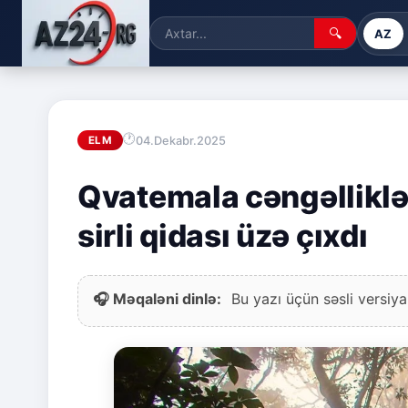
🔍
AZ
04.Dekabr.2025
ELM
Qvatemala cəngəlliklə
sirli qidası üzə çıxdı
🎧 Məqaləni dinlə:
Bu yazı üçün səsli versiya