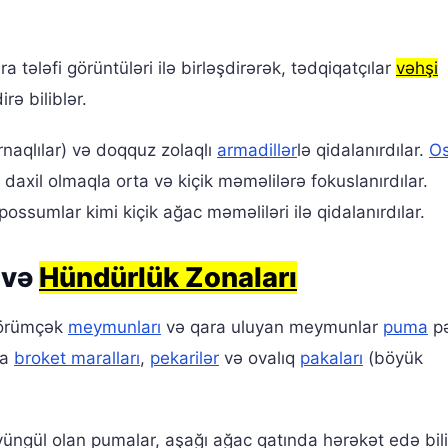
ələfi görüntüləri ilə birləşdirərək, tədqiqatçılar
vəhşi
rə biliblər.
naqlılar) və doqquz zolaqlı
armadillər
lə qidalanırdılar.
Os
 daxil olmaqla orta və kiçik məməlilərə fokuslanırdılar.
possumlar kimi kiçik ağac məməliləri ilə qidalanırdılar.
 və
Hündürlük Zonaları
hörümçək
meymunları
və qara uluyan meymunlar
puma
pə
ca
broket maralları
,
pekarilər
və ovalıq
pakaları
(böyük
gül olan pumalar, aşağı ağac qatında hərəkət edə bilirl