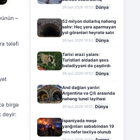
Dünya
26.İyul.2026 10:52
ünün –
52 milyon dollarlıq nəhəng
səhv: Heç yerə aparmayan
yol görənləri heyrətə salır
Dünya
26.İyul.2026 10:52
a tələfi
Tarixi ərazi yalanı:
Turistləri aldadan şəxs
bələdiyyəni də çaşdırdı
Dünya
26.İyul.2026 10:52
yət
And dağları yarılır:
Argentina və Çili arasında
nəhəng tunel layihəsi
cə birgə
Dünya
26.İyul.2026 10:51
 deyir:
İspaniyada meşə
yanğınları səbəbindən 19
min nəfər təxliyə olunub
Avropa
26.İyul.2026 10:51