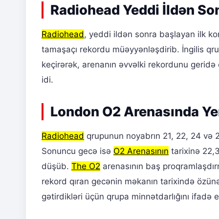
Radiohead Yeddi İldən Son
Radiohead
, yeddi ildən sonra başlayan ilk k
tamaşaçı rekordu müəyyənləşdirib. İngilis q
keçirərək, arenanın əvvəlki rekordunu geridə 
idi.
London O2 Arenasında Ye
Radiohead
qrupunun noyabrın 21, 22, 24 və 25
Sonuncu gecə isə
O2 Arenasının
tarixinə 22,3
düşüb.
The O2
arenasının baş proqramlaşdırm
rekord qıran gecənin məkanın tarixində özünə
gətirdikləri üçün qrupa minnətdarlığını ifadə 