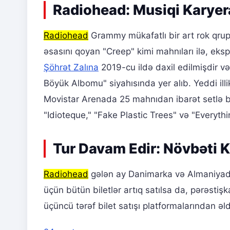
Radiohead: Musiqi Karyer
Radiohead
Grammy mükafatlı bir art rok qrup
əsasını qoyan "Creep" kimi mahnıları ilə, ekspe
Şöhrət Zalına
2019-cu ildə daxil edilmişdir və
Böyük Albomu" siyahısında yer alıb. Yeddi ill
Movistar Arenada 25 mahnıdan ibarət setlə ba
"Idioteque," "Fake Plastic Trees" və "Everythin
Tur Davam Edir: Növbəti Ko
Radiohead
gələn ay Danimarka və Almaniyad
üçün bütün biletlər artıq satılsa da, pərəstiş
üçüncü tərəf bilet satışı platformalarından əld