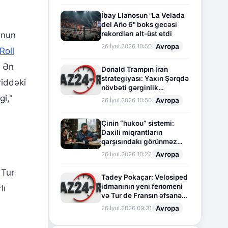
İbay Llanosun "La Velada
del Año 6" boks gecəsi
rekordları alt-üst etdi
unun
Avropa
26.İyul.2026 10:50
Roll
0 Ən
Donald Trampın İran
strategiyası: Yaxın Şərqdə
iddəki
növbəti gərginlik
mərhələsi
gi,"
Avropa
26.İyul.2026 10:50
Çinin “hukou” sistemi:
Daxili miqrantların
qarşısındakı görünməz
sədd
Avropa
26.İyul.2026 10:22
 Tur
Tadey Pokaçar: Velosiped
idmanının yeni fenomeni
lı
və Tur de Fransın əfsanəvi
səhifəsi
Avropa
26.İyul.2026 09:31