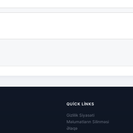
QUICK LINKS
Gizlilik Siyasəti
Məlumatların Silinməsi
Əlaqə