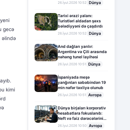
Dünya
26.İyul.2026 10:52
Tarixi ərazi yalanı:
 yeni
Turistləri aldadan şəxs
bələdiyyəni də çaşdırdı
u gecə
Dünya
26.İyul.2026 10:52
 əlində
And dağları yarılır:
Argentina və Çili arasında
nəhəng tunel layihəsi
Dünya
26.İyul.2026 10:51
İspaniyada meşə
ayıb.
yanğınları səbəbindən 19
min nəfər təxliyə olunub
ou kimi
Avropa
26.İyul.2026 10:51
örd
yə
Dünya birjaları korporativ
hesabatlara fokuslanıb:
Neft və faiz dərəcələrinin
təsiri altında cari vəziyyət
Avropa
26.İyul.2026 10:50