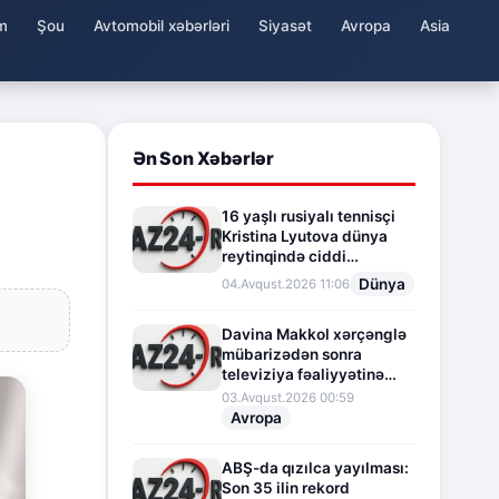
m
Şou
Avtomobil xəbərləri
Siyasət
Avropa
Asia
Ən Son Xəbərlər
16 yaşlı rusiyalı tennisçi
Kristina Lyutova dünya
reytinqində ciddi
irəliləyişə imza atdı
Dünya
04.Avqust.2026 11:06
Davina Makkol xərçənglə
mübarizədən sonra
televiziya fəaliyyətinə
fasilə verir
03.Avqust.2026 00:59
Avropa
ABŞ-da qızılca yayılması:
Son 35 ilin rekord