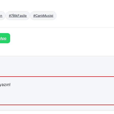
on
#7İllikFasilə
#CanlıMusiqi
sApp
yazın!