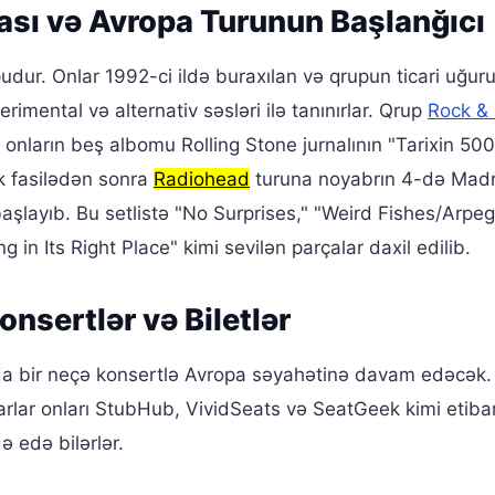
ası və Avropa Turunun Başlanğıcı
udur. Onlar 1992-ci ildə buraxılan və qrupun ticari uğur
rimental və alternativ səsləri ilə tanınırlar. Qrup
Rock & 
 onların beş albomu Rolling Stone jurnalının "Tarixin 50
ik fasilədən sonra
Radiohead
turuna noyabrın 4-də Madr
şlayıb. Bu setlistə "No Surprises," "Weird Fishes/Arpeg
g in Its Right Place" kimi sevilən parçalar daxil edilib.
nsertlər və Biletlər
a bir neçə konsertlə Avropa səyahətinə davam edəcək.
karlar onları StubHub, VividSeats və SeatGeek kimi etibar
ə edə bilərlər.