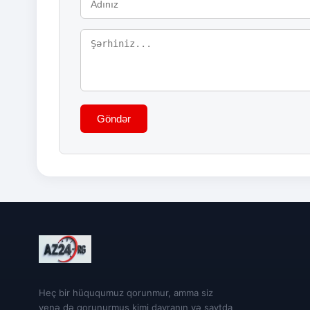
Göndər
Heç bir hüququmuz qorunmur, amma siz
yenə də qorunurmuş kimi davranın və saytda