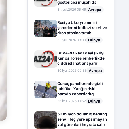
göstəricisi müşahidə
olunur
Avropa
31.İyul.2026 05:46
Rusiya Ukraynanın iri
şəhərlərini kütləvi raket və
dron atəşinə tutub
Dünya
31.İyul.2026 03:09
BBVA-da kadr dəyişikliyi:
Karlos Torres rəhbərlikdə
ciddi islahatlar aparır
Avropa
30.İyul.2026 09:33
Günəş panellərində gizli
təhlükə: Yanğın riski
barədə xəbərdarlıq
Dünya
26.İyul.2026 10:52
52 milyon dollarlıq nəhəng
səhv: Heç yerə aparmayan
yol görənləri heyrətə salır