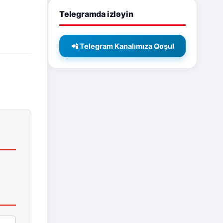
Telegramda izləyin
📲 Telegram Kanalımıza Qoşul