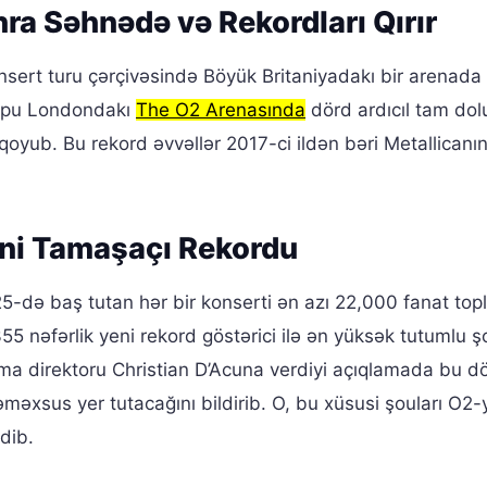
ra Səhnədə və Rekordları Qırır
onsert turu çərçivəsində Böyük Britaniyadakı bir arenada
rupu Londondakı
The O2 Arenasında
dörd ardıcıl tam dol
qoyub. Bu rekord əvvəllər 2017-ci ildən bəri Metallicanın
ni Tamaşaçı Rekordu
-də baş tutan hər bir konserti ən azı 22,000 fanat topl
55 nəfərlik yeni rekord göstərici ilə ən yüksək tutumlu ş
a direktoru Christian D’Acuna verdiyi açıqlamada bu d
məxsus yer tutacağını bildirib. O, bu xüsusi şouları O2-
edib.