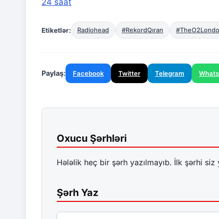
24 saat
Etiketlər:
Radiohead
#RekordQıran
#TheO2Lond
Paylaş:
Facebook
Twitter
Telegram
What
Oxucu Şərhləri
Hələlik heç bir şərh yazılmayıb. İlk şərhi siz 
Şərh Yaz