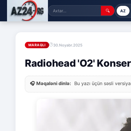
🔍
AZ
30.Noyabr.2025
MARAQLI
Radiohead 'O2' Konser
🎧 Məqaləni dinlə:
Bu yazı üçün səsli versiya