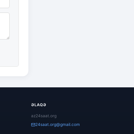
ƏLAQƏ
az24saat.org
24saat.org@gmail.com