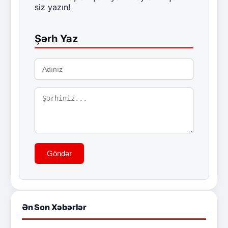
siz yazın!
Şərh Yaz
Göndər
Ən Son Xəbərlər