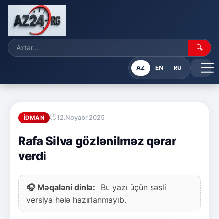
🔍
AZ
EN
RU
12.Noyabr.2025
İDMAN
Rafa Silva gözlənilməz qərar
verdi
🎧 Məqaləni dinlə:
Bu yazı üçün səsli
versiya hələ hazırlanmayıb.