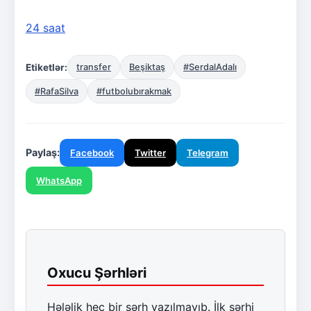
24 saat
Etiketlər:
transfer
Beşiktaş
#SerdalAdalı
#RafaSilva
#futbolubırakmak
Paylaş:
Facebook
Twitter
Telegram
WhatsApp
Oxucu Şərhləri
Hələlik heç bir şərh yazılmayıb. İlk şərhi