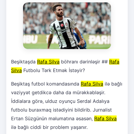
Beşiktaşda
Rafa Silva
böhranı dərinləşir ##
Rafa
Silva
Futbolu Tərk Etmək İstəyir?
Beşiktaş futbol komandasında
Rafa Silva
ilə bağlı
vəziyyət getdikcə daha da mürəkkəbləşir.
İddialara görə, ulduz oyunçu Serdal Adalıya
futbolu buraxmaq istədiyini bildirib. Jurnalist
Ertan Süzgünün məlumatına əsasən,
Rafa Silva
ilə bağlı ciddi bir problem yaşanır.