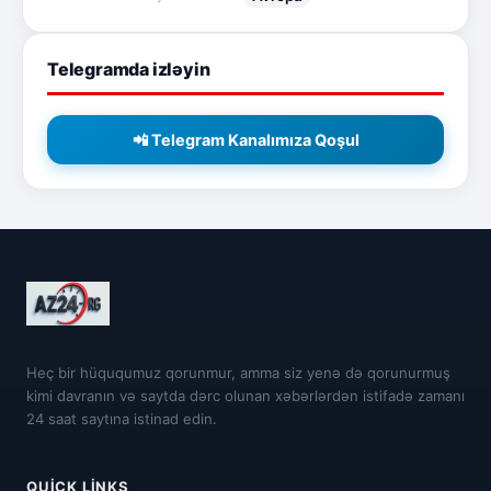
Telegramda izləyin
📲 Telegram Kanalımıza Qoşul
Heç bir hüququmuz qorunmur, amma siz yenə də qorunurmuş
kimi davranın və saytda dərc olunan xəbərlərdən istifadə zamanı
24 saat saytına istinad edin.
QUICK LINKS