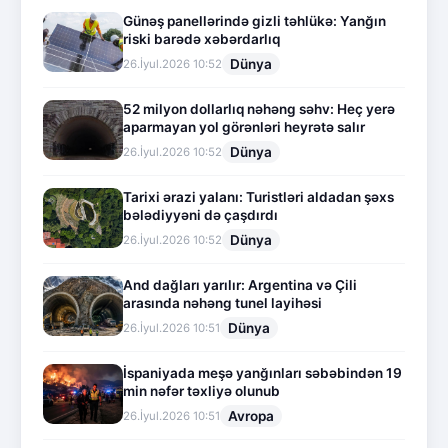
Günəş panellərində gizli təhlükə: Yanğın
riski barədə xəbərdarlıq
Dünya
26.İyul.2026 10:52
52 milyon dollarlıq nəhəng səhv: Heç yerə
aparmayan yol görənləri heyrətə salır
Dünya
26.İyul.2026 10:52
Tarixi ərazi yalanı: Turistləri aldadan şəxs
bələdiyyəni də çaşdırdı
Dünya
26.İyul.2026 10:52
And dağları yarılır: Argentina və Çili
arasında nəhəng tunel layihəsi
Dünya
26.İyul.2026 10:51
İspaniyada meşə yanğınları səbəbindən 19
min nəfər təxliyə olunub
Avropa
26.İyul.2026 10:51