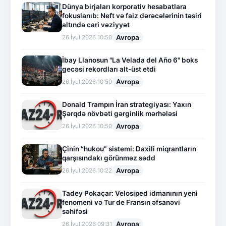
Dünya birjaları korporativ hesabatlara
fokuslanıb: Neft və faiz dərəcələrinin təsiri
altında cari vəziyyət
Avropa
26.İyul.2026 10:50
İbay Llanosun "La Velada del Año 6" boks
gecəsi rekordları alt-üst etdi
Avropa
26.İyul.2026 10:50
Donald Trampın İran strategiyası: Yaxın
Şərqdə növbəti gərginlik mərhələsi
Avropa
26.İyul.2026 10:50
Çinin “hukou” sistemi: Daxili miqrantların
qarşısındakı görünməz sədd
Avropa
26.İyul.2026 10:22
Tadey Pokaçar: Velosiped idmanının yeni
fenomeni və Tur de Fransın əfsanəvi
səhifəsi
Avropa
26.İyul.2026 09:31