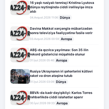
16 yaşlı rusiyalı tennisçi Kristina Lyutova
dünya reytinqində ciddi irəliləyişə imza
atdı
Dünya
04.Avqust.2026 11:06
Davina Makkol xərçənglə mübarizədən
sonra televiziya fəaliyyətinə fasilə verir
Avropa
03.Avqust.2026 00:59
ABŞ-da qızılca yayılması: Son 35 ilin
rekord göstəricisi müşahidə olunur
Avropa
31.İyul.2026 05:46
Rusiya Ukraynanın iri şəhərlərini kütləvi
raket və dron atəşinə tutub
Dünya
31.İyul.2026 03:09
BBVA-da kadr dəyişikliyi: Karlos Torres
rəhbərlikdə ciddi islahatlar aparır
Avropa
30.İyul.2026 09:33