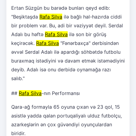
Ertan Süzgün bu barədə bunları qeyd edib:
"Beşiktaşda
Rafa Silva
ilə bağlı hal-hazırda ciddi
bir problem var. Bu, adi bir vəziyyət deyil. Serdal
Adalı bu həftə
Rafa Silva
ilə son bir görüş
keçirəcək.
Rafa Silva
"Fənərbaxça" derbisindən
əvvəl Serdal Adalı ilə apardığı söhbətdə futbolu
buraxmaq istədiyini və davam etmək istəmədiyini
deyib. Adalı isə onu derbidə oynamağa razı
salıb."
##
Rafa Silva
-nın Performansı
Qara-ağ formayla 65 oyuna çıxan və 23 qol, 15
asistlə yadda qalan portuqaliyalı ulduz futbolçu,
azarkeşlərin ən çox güvəndiyi oyunçulardan
biridir.