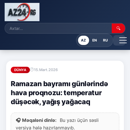
🔍
AZ
EN
RU
15.Mart.2026
DÜNYA
Ramazan bayramı günlərində
hava proqnozu: temperatur
düşəcək, yağış yağacaq
🎧 Məqaləni dinlə:
Bu yazı üçün səsli
versiya hələ hazırlanmayıb.