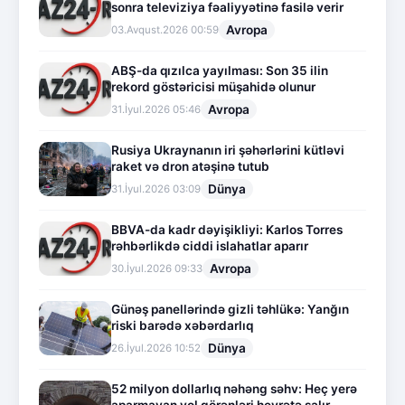
sonra televiziya fəaliyyətinə fasilə verir
Avropa
03.Avqust.2026 00:59
ABŞ-da qızılca yayılması: Son 35 ilin
rekord göstəricisi müşahidə olunur
Avropa
31.İyul.2026 05:46
Rusiya Ukraynanın iri şəhərlərini kütləvi
raket və dron atəşinə tutub
Dünya
31.İyul.2026 03:09
BBVA-da kadr dəyişikliyi: Karlos Torres
rəhbərlikdə ciddi islahatlar aparır
Avropa
30.İyul.2026 09:33
Günəş panellərində gizli təhlükə: Yanğın
riski barədə xəbərdarlıq
Dünya
26.İyul.2026 10:52
52 milyon dollarlıq nəhəng səhv: Heç yerə