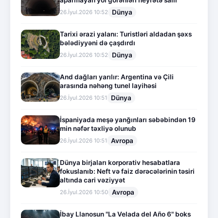
aparmayan yol görənləri heyrətə salır
Dünya
26.İyul.2026 10:52
Tarixi ərazi yalanı: Turistləri aldadan şəxs
bələdiyyəni də çaşdırdı
Dünya
26.İyul.2026 10:52
And dağları yarılır: Argentina və Çili
arasında nəhəng tunel layihəsi
Dünya
26.İyul.2026 10:51
İspaniyada meşə yanğınları səbəbindən 19
min nəfər təxliyə olunub
Avropa
26.İyul.2026 10:51
Dünya birjaları korporativ hesabatlara
fokuslanıb: Neft və faiz dərəcələrinin təsiri
altında cari vəziyyət
Avropa
26.İyul.2026 10:50
İbay Llanosun "La Velada del Año 6" boks