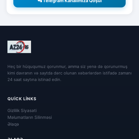
📲 Telegram Kanalımıza Qoşul
Heç bir hüququmuz qorunmur, amma siz yenə də qorunurmuş
kimi davranın və saytda dərc olunan xəbərlərdən istifadə zamanı
24 saat saytına istinad edin.
QUICK LINKS
Gizlilik Siyasəti
Məlumatların Silinməsi
Əlaqə