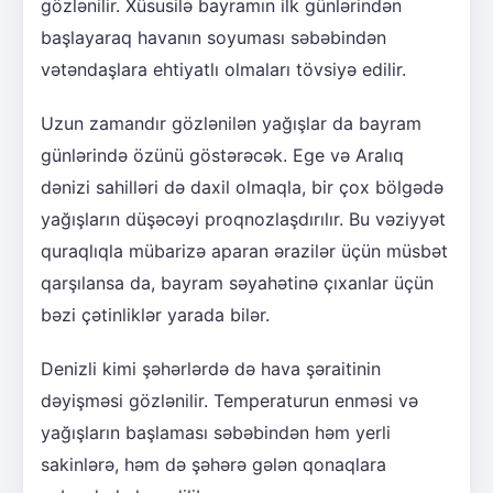
gözlənilir. Xüsusilə bayramın ilk günlərindən
başlayaraq havanın soyuması səbəbindən
vətəndaşlara ehtiyatlı olmaları tövsiyə edilir.
Uzun zamandır gözlənilən yağışlar da bayram
günlərində özünü göstərəcək. Ege və Aralıq
dənizi sahilləri də daxil olmaqla, bir çox bölgədə
yağışların düşəcəyi proqnozlaşdırılır. Bu vəziyyət
quraqlıqla mübarizə aparan ərazilər üçün müsbət
qarşılansa da, bayram səyahətinə çıxanlar üçün
bəzi çətinliklər yarada bilər.
Denizli kimi şəhərlərdə də hava şəraitinin
dəyişməsi gözlənilir. Temperaturun enməsi və
yağışların başlaması səbəbindən həm yerli
sakinlərə, həm də şəhərə gələn qonaqlara