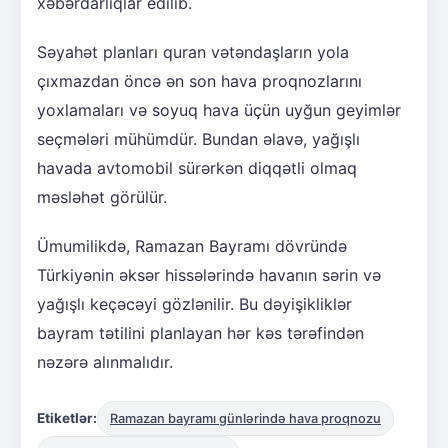
xəbərdarlıqlar edilib.
Səyahət planları quran vətəndaşların yola
çıxmazdan öncə ən son hava proqnozlarını
yoxlamaları və soyuq hava üçün uyğun geyimlər
seçmələri mühümdür. Bundan əlavə, yağışlı
havada avtomobil sürərkən diqqətli olmaq
məsləhət görülür.
Ümumilikdə, Ramazan Bayramı dövründə
Türkiyənin əksər hissələrində havanın sərin və
yağışlı keçəcəyi gözlənilir. Bu dəyişikliklər
bayram tətilini planlayan hər kəs tərəfindən
nəzərə alınmalıdır.
Etiketlər:
Ramazan bayramı günlərində hava proqnozu