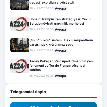
gecəsi rekordları alt-üst etdi
Avropa
26.İyul.2026 10:50
Donald Trampın İran strategiyası: Yaxın
Şərqdə növbəti gərginlik mərhələsi
Avropa
26.İyul.2026 10:50
Çinin “hukou” sistemi: Daxili miqrantların
qarşısındakı görünməz sədd
Avropa
26.İyul.2026 10:22
Tadey Pokaçar: Velosiped idmanının yeni
fenomeni və Tur de Fransın əfsanəvi
səhifəsi
Avropa
26.İyul.2026 09:31
Telegramda izləyin