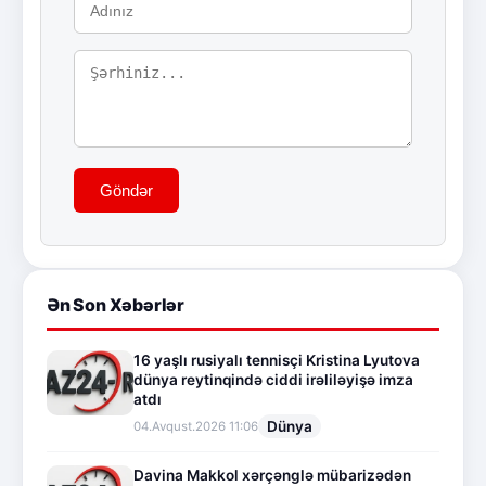
Göndər
Ən Son Xəbərlər
16 yaşlı rusiyalı tennisçi Kristina Lyutova
dünya reytinqində ciddi irəliləyişə imza
atdı
Dünya
04.Avqust.2026 11:06
Davina Makkol xərçənglə mübarizədən