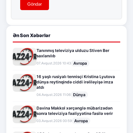
Göndər
Ən Son Xəbərlər
Tanınmış televiziya ulduzu Stiven Ber
saxlanılıb
Avropa
07.Avqust.2026 10:43
16 yaşlı rusiyalı tennisçi Kristina Lyutova
dünya reytinqində ciddi irəliləyişə imza
atdı
Dünya
04.Avqust.2026 11:06
Davina Makkol xərçənglə mübarizədən
sonra televiziya fəaliyyətinə fasilə verir
Avropa
03.Avqust.2026 00:59