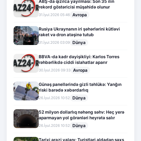
ABŞ-da qızılca yayılması: Son 35 ilin
rekord göstəricisi müşahidə olunur
Avropa
31.İyul.2026 05:46
Rusiya Ukraynanın iri şəhərlərini kütləvi
raket və dron atəşinə tutub
Dünya
31.İyul.2026 03:09
BBVA-da kadr dəyişikliyi: Karlos Torres
rəhbərlikdə ciddi islahatlar aparır
Avropa
30.İyul.2026 09:33
Günəş panellərində gizli təhlükə: Yanğın
riski barədə xəbərdarlıq
Dünya
26.İyul.2026 10:52
52 milyon dollarlıq nəhəng səhv: Heç yerə
aparmayan yol görənləri heyrətə salır
Dünya
26.İyul.2026 10:52
Tarixi ərazi yalanı: Turistləri aldadan şəxs