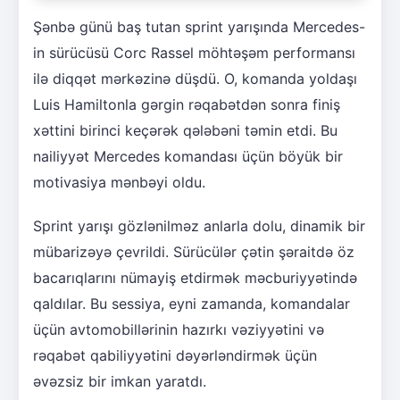
Şənbə günü baş tutan sprint yarışında Mercedes-
in sürücüsü Corc Rassel möhtəşəm performansı
ilə diqqət mərkəzinə düşdü. O, komanda yoldaşı
Luis Hamiltonla gərgin rəqabətdən sonra finiş
xəttini birinci keçərək qələbəni təmin etdi. Bu
nailiyyət Mercedes komandası üçün böyük bir
motivasiya mənbəyi oldu.
Sprint yarışı gözlənilməz anlarla dolu, dinamik bir
mübarizəyə çevrildi. Sürücülər çətin şəraitdə öz
bacarıqlarını nümayiş etdirmək məcburiyyətində
qaldılar. Bu sessiya, eyni zamanda, komandalar
üçün avtomobillərinin hazırkı vəziyyətini və
rəqabət qabiliyyətini dəyərləndirmək üçün
əvəzsiz bir imkan yaratdı.