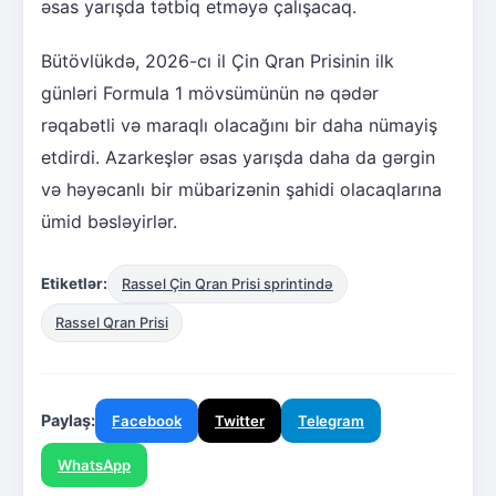
əsas yarışda tətbiq etməyə çalışacaq.
Bütövlükdə, 2026-cı il Çin Qran Prisinin ilk
günləri Formula 1 mövsümünün nə qədər
rəqabətli və maraqlı olacağını bir daha nümayiş
etdirdi. Azarkeşlər əsas yarışda daha da gərgin
və həyəcanlı bir mübarizənin şahidi olacaqlarına
ümid bəsləyirlər.
Etiketlər:
Rassel Çin Qran Prisi sprintində
Rassel Qran Prisi
Paylaş:
Facebook
Twitter
Telegram
WhatsApp