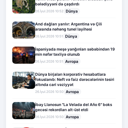
bələdiyyəni də çaşdırdı
Dünya
26.İyul.2026 10:52
And dağları yarılır: Argentina və Çili
arasında nəhəng tunel layihəsi
Dünya
26.İyul.2026 10:51
İspaniyada meşə yanğınları səbəbindən 19
min nəfər təxliyə olunub
Avropa
26.İyul.2026 10:51
Dünya birjaları korporativ hesabatlara
fokuslanıb: Neft və faiz dərəcələrinin təsiri
altında cari vəziyyət
Avropa
26.İyul.2026 10:50
İbay Llanosun "La Velada del Año 6" boks
gecəsi rekordları alt-üst etdi
Avropa
26.İyul.2026 10:50