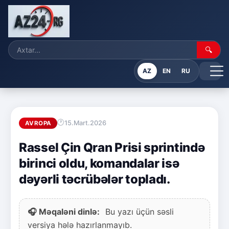
🔍
AZ
EN
RU
15.Mart.2026
AVROPA
Rassel Çin Qran Prisi sprintində
birinci oldu, komandalar isə
dəyərli təcrübələr topladı.
🎧 Məqaləni dinlə:
Bu yazı üçün səsli
versiya hələ hazırlanmayıb.