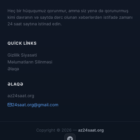
Heç bir hüququmuz qorunmur, amma siz yenə də qorunurmuş
kimi davranın və saytda dərc olunan xəbərlərdən istifadə zamanı
24 saat saytına istinad edin.
QUICK LINKS
Gizlilik Siyasəti
Məlumatların Silinməsi
Əlaqə
ƏLAQƏ
az24saat.org
24saat.org@gmail.com
Copyright © 2026 —
az24saat.org