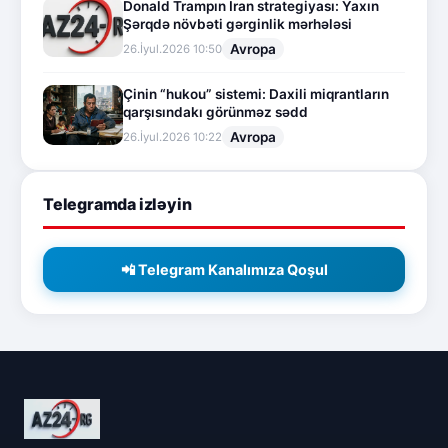
Donald Trampın İran strategiyası: Yaxın
Şərqdə növbəti gərginlik mərhələsi
Avropa
26.İyul.2026 10:50
Çinin “hukou” sistemi: Daxili miqrantların
qarşısındakı görünməz sədd
Avropa
26.İyul.2026 10:22
Telegramda izləyin
📲 Telegram Kanalımıza Qoşul