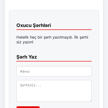
Oxucu Şərhləri
Hələlik heç bir şərh yazılmayıb. İlk şərhi
siz yazın!
Şərh Yaz