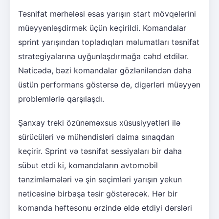
Təsnifat mərhələsi əsas yarışın start mövqelərini
müəyyənləşdirmək üçün keçirildi. Komandalar
sprint yarışından topladıqları məlumatları təsnifat
strategiyalarına uyğunlaşdırmağa cəhd etdilər.
Nəticədə, bəzi komandalar gözləniləndən daha
üstün performans göstərsə də, digərləri müəyyən
problemlərlə qarşılaşdı.
Şanxay treki özünəməxsus xüsusiyyətləri ilə
sürücüləri və mühəndisləri daima sınaqdan
keçirir. Sprint və təsnifat sessiyaları bir daha
sübut etdi ki, komandaların avtomobil
tənzimləmələri və şin seçimləri yarışın yekun
nəticəsinə birbaşa təsir göstərəcək. Hər bir
komanda həftəsonu ərzində əldə etdiyi dərsləri