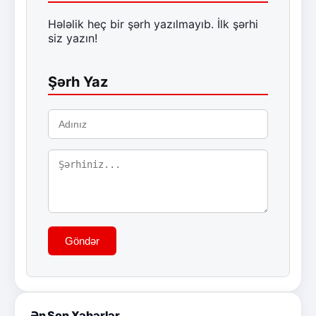
Hələlik heç bir şərh yazılmayıb. İlk şərhi
siz yazın!
Şərh Yaz
Göndər
Ən Son Xəbərlər