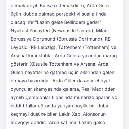
demək deyil. Bu isə o deməkdir ki, Arda Güler
üçün klubda qalmaq perspektivi sual altında
olacaq. ## "Lazım gəlsə Bellinqem gedər"
Nyukasl Yunayted (Newcastle United), Milan,
Borussiya Dortmund (Borussia Dortmund), RB
Leypsiq (RB Leipzig), Tottenhem (Tottenham) və
Arsenal kimi klublar Arda Gülerə yaxından maraq
göstərir. Xüsusilə Tottenhem və Arsenal Arda
Güleri heyətlərinə qatmaq üçün əllərindən gələni
etməyə hazırdırlar. Arda Güler də əgər ehtiyat
oyunçular skamyasında qalarsa, Real Madriddən
ayrılıb Çempionlar Liqasında mübarizə aparan və
ciddi titullar uğrunda yarışan böyük bir kluba
keçməyi düşünə bilər. Lakin Xabi Alonsonun
mövqeyi qətidir: "Arda satılmır. Lazım gəlsə