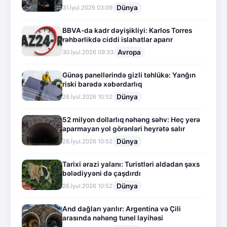
Dünya
31.İyul.2026 03:09
BBVA-da kadr dəyişikliyi: Karlos Torres
rəhbərlikdə ciddi islahatlar aparır
Avropa
30.İyul.2026 09:33
Günəş panellərində gizli təhlükə: Yanğın
riski barədə xəbərdarlıq
Dünya
26.İyul.2026 10:52
52 milyon dollarlıq nəhəng səhv: Heç yerə
aparmayan yol görənləri heyrətə salır
Dünya
26.İyul.2026 10:52
Tarixi ərazi yalanı: Turistləri aldadan şəxs
bələdiyyəni də çaşdırdı
Dünya
26.İyul.2026 10:52
And dağları yarılır: Argentina və Çili
arasında nəhəng tunel layihəsi