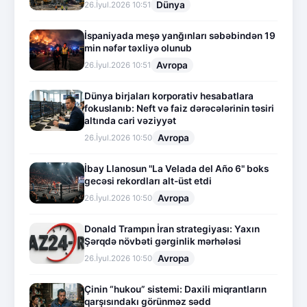
Dünya
26.İyul.2026 10:51
İspaniyada meşə yanğınları səbəbindən 19
min nəfər təxliyə olunub
Avropa
26.İyul.2026 10:51
Dünya birjaları korporativ hesabatlara
fokuslanıb: Neft və faiz dərəcələrinin təsiri
altında cari vəziyyət
Avropa
26.İyul.2026 10:50
İbay Llanosun "La Velada del Año 6" boks
gecəsi rekordları alt-üst etdi
Avropa
26.İyul.2026 10:50
Donald Trampın İran strategiyası: Yaxın
Şərqdə növbəti gərginlik mərhələsi
Avropa
26.İyul.2026 10:50
Çinin “hukou” sistemi: Daxili miqrantların
qarşısındakı görünməz sədd