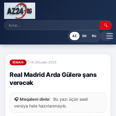
🔍
AZ
EN
RU
14.Oktyabr.2025
İDMAN
Real Madrid Arda Gülerə şans
verəcək
🎧 Məqaləni dinlə:
Bu yazı üçün səsli
versiya hələ hazırlanmayıb.