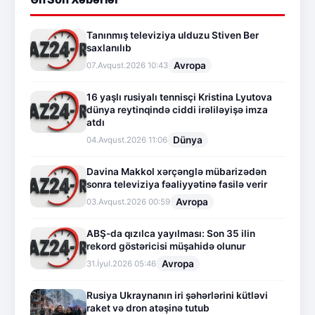
Tanınmış televiziya ulduzu Stiven Ber
saxlanılıb
Avropa
07.Avqust.2026 10:43
16 yaşlı rusiyalı tennisçi Kristina Lyutova
dünya reytinqində ciddi irəliləyişə imza
atdı
Dünya
04.Avqust.2026 11:06
Davina Makkol xərçənglə mübarizədən
sonra televiziya fəaliyyətinə fasilə verir
Avropa
03.Avqust.2026 00:59
ABŞ-da qızılca yayılması: Son 35 ilin
rekord göstəricisi müşahidə olunur
Avropa
31.İyul.2026 05:46
Rusiya Ukraynanın iri şəhərlərini kütləvi
raket və dron atəşinə tutub