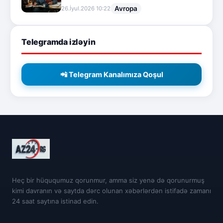
Avropa
26.İyul.2026 10:22
Telegramda izləyin
📲 Telegram Kanalımıza Qoşul
Heç bir hüququmuz qorunmur, amma siz yenə də qorunurmuş
kimi davranın və saytda dərc olunan xəbərlərdən istifadə zamanı
24 saat saytına istinad edin.