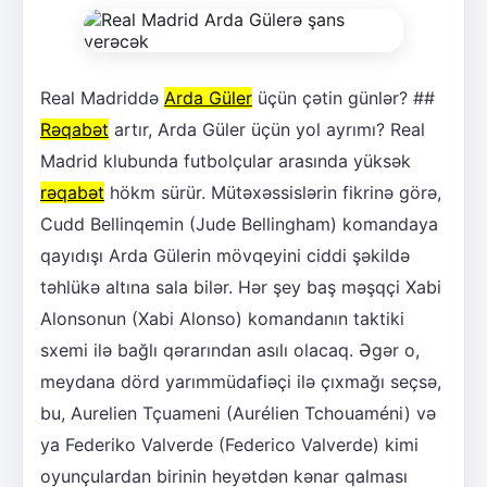
Real Madriddə
Arda Güler
üçün çətin günlər? ##
Rəqabət
artır, Arda Güler üçün yol ayrımı? Real
Madrid klubunda futbolçular arasında yüksək
rəqabət
hökm sürür. Mütəxəssislərin fikrinə görə,
Cudd Bellinqemin (Jude Bellingham) komandaya
qayıdışı Arda Gülerin mövqeyini ciddi şəkildə
təhlükə altına sala bilər. Hər şey baş məşqçi Xabi
Alonsonun (Xabi Alonso) komandanın taktiki
sxemi ilə bağlı qərarından asılı olacaq. Əgər o,
meydana dörd yarımmüdafiəçi ilə çıxmağı seçsə,
bu, Aurelien Tçuameni (Aurélien Tchouaméni) və
ya Federiko Valverde (Federico Valverde) kimi
oyunçulardan birinin heyətdən kənar qalması