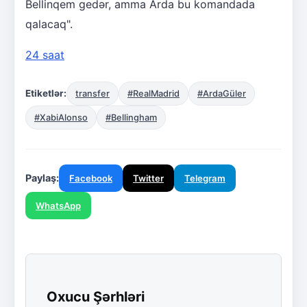
Bellinqem gedər, amma Arda bu komandada
qalacaq".
24 saat
Etiketlər:
transfer
#RealMadrid
#ArdaGüler
#XabiAlonso
#Bellingham
Paylaş:
Facebook
Twitter
Telegram
WhatsApp
Oxucu Şərhləri