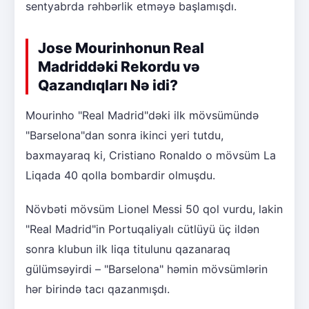
sentyabrda rəhbərlik etməyə başlamışdı.
Jose Mourinhonun Real
Madriddəki Rekordu və
Qazandıqları Nə idi?
Mourinho "Real Madrid"dəki ilk mövsümündə
"Barselona"dan sonra ikinci yeri tutdu,
baxmayaraq ki, Cristiano Ronaldo o mövsüm La
Liqada 40 qolla bombardir olmuşdu.
Növbəti mövsüm Lionel Messi 50 qol vurdu, lakin
"Real Madrid"in Portuqaliyalı cütlüyü üç ildən
sonra klubun ilk liqa titulunu qazanaraq
gülümsəyirdi – "Barselona" həmin mövsümlərin
hər birində tacı qazanmışdı.