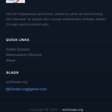
Heç bir hüququmuz qorunmur, amma siz yenə də qorunurmuş
kimi davranın və saytda dərc olunan xəbərlərdən istifadə zamanı
24 saat saytına istinad edin.
QUICK LINKS
Gizlilik Siyasəti
Məlumatların Silinməsi
Əlaqə
ƏLAQƏ
az24saat.org
24saat.org@gmail.com
Copyright © 2026 —
az24saat.org