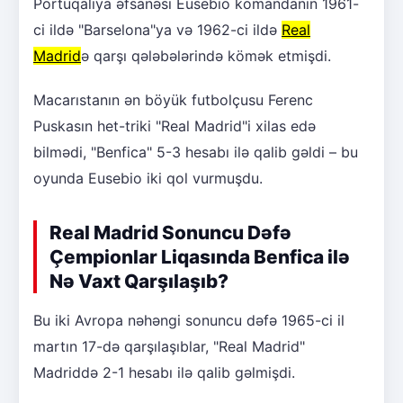
Portuqaliya əfsanəsi Eusebio komandanın 1961-
ci ildə "Barselona"ya və 1962-ci ildə
Real
Madrid
ə qarşı qələbələrində kömək etmişdi.
Macarıstanın ən böyük futbolçusu Ferenc
Puskasın het-triki "Real Madrid"i xilas edə
bilmədi, "Benfica" 5-3 hesabı ilə qalib gəldi – bu
oyunda Eusebio iki qol vurmuşdu.
Real Madrid Sonuncu Dəfə
Çempionlar Liqasında Benfica ilə
Nə Vaxt Qarşılaşıb?
Bu iki Avropa nəhəngi sonuncu dəfə 1965-ci il
martın 17-də qarşılaşıblar, "Real Madrid"
Madriddə 2-1 hesabı ilə qalib gəlmişdi.