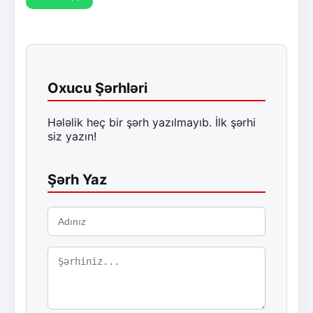
Oxucu Şərhləri
Hələlik heç bir şərh yazılmayıb. İlk şərhi
siz yazın!
Şərh Yaz