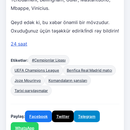
Mbappe, Vinicius.
Qeyd edək ki, bu xəbər önəmli bir mövzudur.
Oxuduğunuz üçün təşəkkür edirik!İndi rəy bildirin!
24 saat
Etiketlər:
#Çempionlar Liqası
UEFA Champions League
Benfica Real Madrid matçı
Joze Mourinyo
Komandaların şansları
Tarixi qarşılaşmalar
Paylaş:
Facebook
Twitter
Telegram
WhatsApp