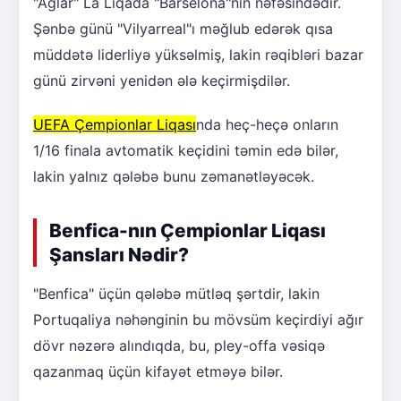
"Ağlar" La Liqada "Barselona"nın nəfəsindədir.
Şənbə günü "Vilyarreal"ı məğlub edərək qısa
müddətə liderliyə yüksəlmiş, lakin rəqibləri bazar
günü zirvəni yenidən ələ keçirmişdilər.
UEFA Çempionlar Liqası
nda heç-heçə onların
1/16 finala avtomatik keçidini təmin edə bilər,
lakin yalnız qələbə bunu zəmanətləyəcək.
Benfica-nın Çempionlar Liqası
Şansları Nədir?
"Benfica" üçün qələbə mütləq şərtdir, lakin
Portuqaliya nəhənginin bu mövsüm keçirdiyi ağır
dövr nəzərə alındıqda, bu, pley-offa vəsiqə
qazanmaq üçün kifayət etməyə bilər.