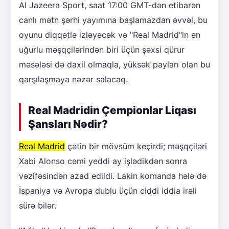
Al Jazeera Sport, saat 17:00 GMT-dən etibarən
canlı mətn şərhi yayımına başlamazdan əvvəl, bu
oyunu diqqətlə izləyəcək və "Real Madrid"in ən
uğurlu məşqçilərindən biri üçün şəxsi qürur
məsələsi də daxil olmaqla, yüksək payları olan bu
qarşılaşmaya nəzər salacaq.
Real Madridin Çempionlar Liqası
Şansları Nədir?
Real Madrid
çətin bir mövsüm keçirdi; məşqçiləri
Xabi Alonso cəmi yeddi ay işlədikdən sonra
vəzifəsindən azad edildi. Lakin komanda hələ də
İspaniya və Avropa dublu üçün ciddi iddia irəli
sürə bilər.