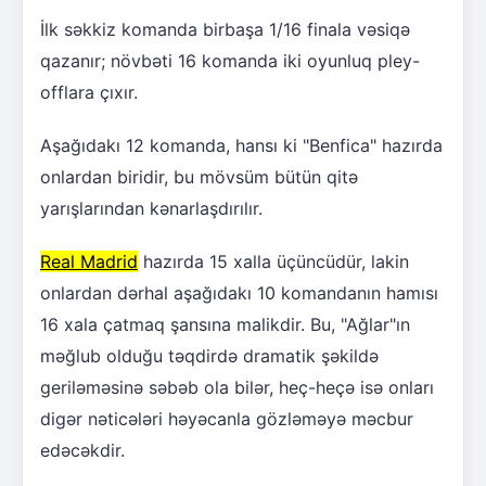
İlk səkkiz komanda birbaşa 1/16 finala vəsiqə
qazanır; növbəti 16 komanda iki oyunluq pley-
offlara çıxır.
Aşağıdakı 12 komanda, hansı ki "Benfica" hazırda
onlardan biridir, bu mövsüm bütün qitə
yarışlarından kənarlaşdırılır.
Real Madrid
hazırda 15 xalla üçüncüdür, lakin
onlardan dərhal aşağıdakı 10 komandanın hamısı
16 xala çatmaq şansına malikdir. Bu, "Ağlar"ın
məğlub olduğu təqdirdə dramatik şəkildə
geriləməsinə səbəb ola bilər, heç-heçə isə onları
digər nəticələri həyəcanla gözləməyə məcbur
edəcəkdir.