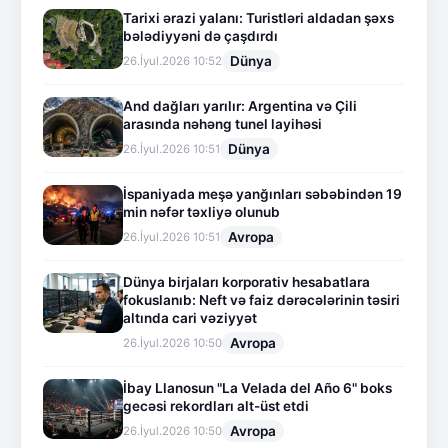
Tarixi ərazi yalanı: Turistləri aldadan şəxs
bələdiyyəni də çaşdırdı
Dünya
26.İyul.2026 10:52
And dağları yarılır: Argentina və Çili
arasında nəhəng tunel layihəsi
Dünya
26.İyul.2026 10:51
İspaniyada meşə yanğınları səbəbindən 19
min nəfər təxliyə olunub
Avropa
26.İyul.2026 10:51
Dünya birjaları korporativ hesabatlara
fokuslanıb: Neft və faiz dərəcələrinin təsiri
altında cari vəziyyət
Avropa
26.İyul.2026 10:50
İbay Llanosun "La Velada del Año 6" boks
gecəsi rekordları alt-üst etdi
Avropa
26.İyul.2026 10:50