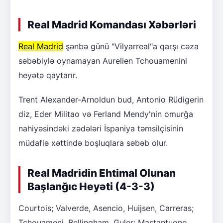
Real Madrid Komandası Xəbərləri
Real Madrid
şənbə günü "Vilyarreal"a qarşı cəza
səbəbiylə oynamayan Aurelien Tchouamenini
heyətə qaytarır.
Trent Alexander-Arnoldun bud, Antonio Rüdigerin
diz, Eder Militao və Ferland Mendy'nin omurğa
nahiyəsindəki zədələri İspaniya təmsilçisinin
müdafiə xəttində boşluqlara səbəb olur.
Real Madridin Ehtimal Olunan
Başlanğıc Heyəti (4-3-3)
Courtois; Valverde, Asencio, Huijsen, Carreras;
Tchouameni, Bellingham, Guler; Mastantuono,