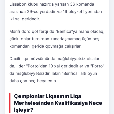
Lissabon klubu hazırda yarışan 36 komanda
arasında 29-cu yerdədir və 16 pley-off yerindən
iki xal geridədir.
Mənfi dörd qol fərqi də "Benfica"ya mane olacaq,
çünki onlar turnirdən kənarlaşmamaq üçün beş
komandanı geridə qoymağa çalışırlar.
Daxili liqa mövsümündə məğlubiyyətsiz olsalar
da, lider "Porto"dan 10 xal geridədirlər və "Porto"
da məğlubiyyətsizdir, lakin "Benfica" altı oyun
daha çox heç-heçə edib.
Çempionlar Liqasının Liqa
Mərhələsindən Kvalifikasiya Necə
İşləyir?