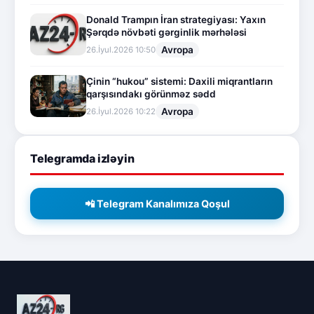
Donald Trampın İran strategiyası: Yaxın
Şərqdə növbəti gərginlik mərhələsi
Avropa
26.İyul.2026 10:50
Çinin “hukou” sistemi: Daxili miqrantların
qarşısındakı görünməz sədd
Avropa
26.İyul.2026 10:22
Telegramda izləyin
📲 Telegram Kanalımıza Qoşul