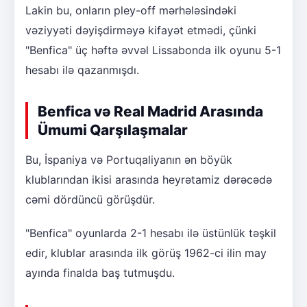
Lakin bu, onların pley-off mərhələsindəki
vəziyyəti dəyişdirməyə kifayət etmədi, çünki
"Benfica" üç həftə əvvəl Lissabonda ilk oyunu 5-1
hesabı ilə qazanmışdı.
Benfica və Real Madrid Arasında
Ümumi Qarşılaşmalar
Bu, İspaniya və Portuqaliyanın ən böyük
klublarından ikisi arasında heyrətamiz dərəcədə
cəmi dördüncü görüşdür.
"Benfica" oyunlarda 2-1 hesabı ilə üstünlük təşkil
edir, klublar arasında ilk görüş 1962-ci ilin may
ayında finalda baş tutmuşdu.