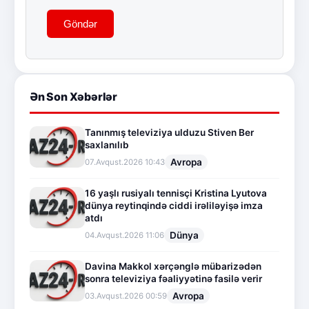
Göndər
Ən Son Xəbərlər
Tanınmış televiziya ulduzu Stiven Ber
saxlanılıb
Avropa
07.Avqust.2026 10:43
16 yaşlı rusiyalı tennisçi Kristina Lyutova
dünya reytinqində ciddi irəliləyişə imza
atdı
Dünya
04.Avqust.2026 11:06
Davina Makkol xərçənglə mübarizədən
sonra televiziya fəaliyyətinə fasilə verir
Avropa
03.Avqust.2026 00:59