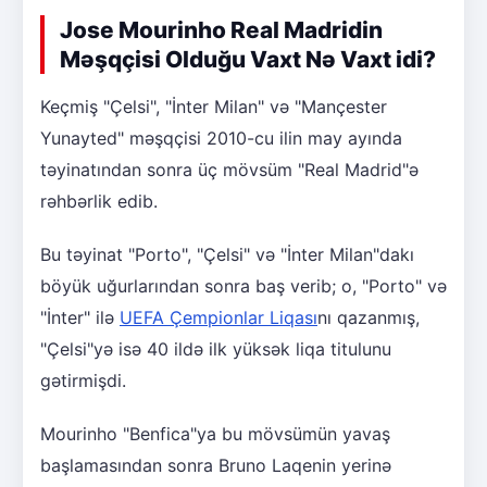
Jose Mourinho Real Madridin
Məşqçisi Olduğu Vaxt Nə Vaxt idi?
Keçmiş "Çelsi", "İnter Milan" və "Mançester
Yunayted" məşqçisi 2010-cu ilin may ayında
təyinatından sonra üç mövsüm "Real Madrid"ə
rəhbərlik edib.
Bu təyinat "Porto", "Çelsi" və "İnter Milan"dakı
böyük uğurlarından sonra baş verib; o, "Porto" və
"İnter" ilə
UEFA Çempionlar Liqası
nı qazanmış,
"Çelsi"yə isə 40 ildə ilk yüksək liqa titulunu
gətirmişdi.
Mourinho "Benfica"ya bu mövsümün yavaş
başlamasından sonra Bruno Laqenin yerinə