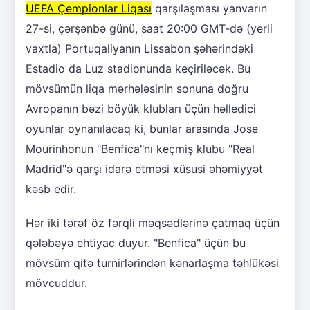
UEFA Çempionlar Liqası
qarşılaşması yanvarın
27-si, çərşənbə günü, saat 20:00 GMT-də (yerli
vaxtla) Portuqaliyanın Lissabon şəhərindəki
Estadio da Luz stadionunda keçiriləcək. Bu
mövsümün liqa mərhələsinin sonuna doğru
Avropanın bəzi böyük klubları üçün həlledici
oyunlar oynanılacaq ki, bunlar arasında Jose
Mourinhonun "Benfica"nı keçmiş klubu "Real
Madrid"ə qarşı idarə etməsi xüsusi əhəmiyyət
kəsb edir.
Hər iki tərəf öz fərqli məqsədlərinə çatmaq üçün
qələbəyə ehtiyac duyur. "Benfica" üçün bu
mövsüm qitə turnirlərindən kənarlaşma təhlükəsi
mövcuddur.