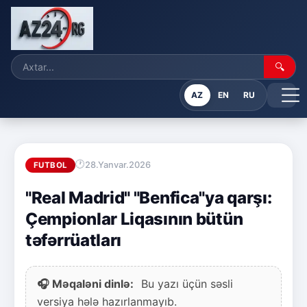
🔍
AZ
EN
RU
28.Yanvar.2026
FUTBOL
"Real Madrid" "Benfica"ya qarşı:
Çempionlar Liqasının bütün
təfərrüatları
🎧 Məqaləni dinlə:
Bu yazı üçün səsli
versiya hələ hazırlanmayıb.