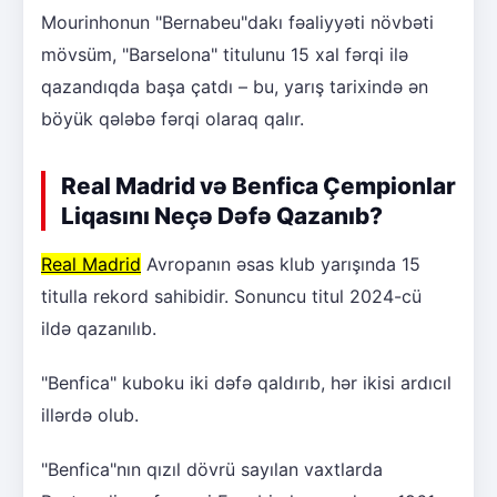
Mourinhonun "Bernabeu"dakı fəaliyyəti növbəti
mövsüm, "Barselona" titulunu 15 xal fərqi ilə
qazandıqda başa çatdı – bu, yarış tarixində ən
böyük qələbə fərqi olaraq qalır.
Real Madrid və Benfica Çempionlar
Liqasını Neçə Dəfə Qazanıb?
Real Madrid
Avropanın əsas klub yarışında 15
titulla rekord sahibidir. Sonuncu titul 2024-cü
ildə qazanılıb.
"Benfica" kuboku iki dəfə qaldırıb, hər ikisi ardıcıl
illərdə olub.
"Benfica"nın qızıl dövrü sayılan vaxtlarda