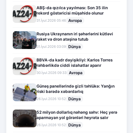
ABŞ-da qızılca yayılması: Son 35 ilin
rekord göstəricisi müşahidə olunur
Avropa
31.İyul.2026 05:46
Rusiya Ukraynanın iri şəhərlərini kütləvi
raket və dron atəşinə tutub
Dünya
31.İyul.2026 03:09
BBVA-da kadr dəyişikliyi: Karlos Torres
rəhbərlikdə ciddi islahatlar aparır
Avropa
30.İyul.2026 09:33
Günəş panellərində gizli təhlükə: Yanğın
riski barədə xəbərdarlıq
Dünya
26.İyul.2026 10:52
52 milyon dollarlıq nəhəng səhv: Heç yerə
aparmayan yol görənləri heyrətə salır
Dünya
26.İyul.2026 10:52