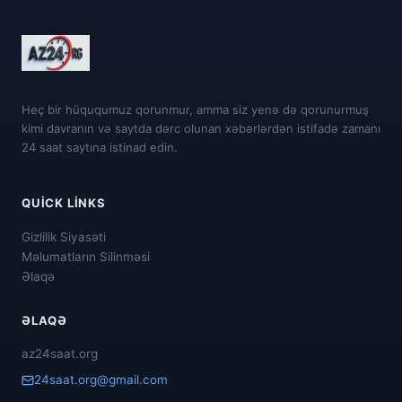
Heç bir hüququmuz qorunmur, amma siz yenə də qorunurmuş
kimi davranın və saytda dərc olunan xəbərlərdən istifadə zamanı
24 saat saytına istinad edin.
QUICK LINKS
Gizlilik Siyasəti
Məlumatların Silinməsi
Əlaqə
ƏLAQƏ
az24saat.org
24saat.org@gmail.com