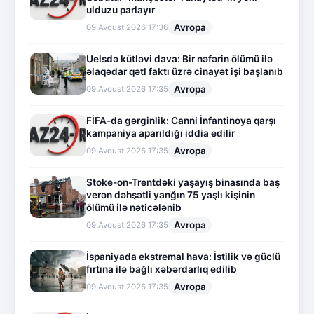
ulduzu parlayır
Avropa
09.Avqust.2026 17:36
Uelsdə kütləvi dava: Bir nəfərin ölümü ilə
əlaqədar qətl faktı üzrə cinayət işi başlanıb
Avropa
09.Avqust.2026 17:35
FİFA-da gərginlik: Canni İnfantinoya qarşı
kampaniya aparıldığı iddia edilir
Avropa
09.Avqust.2026 17:35
Stoke-on-Trentdəki yaşayış binasında baş
verən dəhşətli yanğın 75 yaşlı kişinin
ölümü ilə nəticələnib
Avropa
09.Avqust.2026 17:35
İspaniyada ekstremal hava: İstilik və güclü
fırtına ilə bağlı xəbərdarlıq edilib
Avropa
09.Avqust.2026 17:35