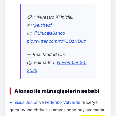
📋✅ ¡Nuestro XI inicial!
🆚
@elchecf
👉
@UnicajaBanco
pic.twitter.com/tcYQQzNQuY
— Real Madrid C.F.
(@realmadrid)
November 23,
2025
Alonso ilə münaqişələrin səbəbi
Vinisius Junior
və
Federiko Valverde
"Elçe"yə
qarşı oyuna ehtiyat skamyasından başlayacaqlar.