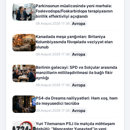
Parkinsonun müalicəsində yeni mərhələ:
Foslevodopa/Foskarbidopa terapiyasının
birillik effektivliyi açıqlandı
Avropa
09.Avqust.2026 17:36
Kanadada meşə yanğınları: Britaniya
Kolumbiyasında fövqəladə vəziyyət elan
olunub
Avropa
09.Avqust.2026 17:36
Berlinin gələcəyi: SPD və Solçular arasında
mənzillərin milliləşdirilməsi ilə bağlı fikir
ayrılığı
Avropa
09.Avqust.2026 17:36
PS4-də Dreams nailiyyətləri: Həm xoş, həm
də məyusedici təcrübə
Avropa
09.Avqust.2026 17:36
Yuri Tilemansın PSJ ilə matçda möhtəşəm
debütü: “Mançester Yunayted”in yeni