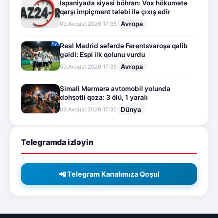
İspaniyada siyasi böhran: Vox hökumətə
qarşı impiçment tələbi ilə çıxış edir
Avropa
09.Avqust.2026 17:35
Real Madrid səfərdə Ferentsvaroşa qalib
gəldi: Espi ilk qolunu vurdu
Avropa
09.Avqust.2026 17:35
Şimali Mərmərə avtomobil yolunda
dəhşətli qəza: 3 ölü, 1 yaralı
Dünya
09.Avqust.2026 17:35
Telegramda izləyin
📲 Telegram Kanalımıza Qoşul