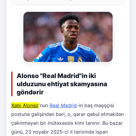
Alonso "Real Madrid"in iki
ulduzunu ehtiyat skamyasına
göndərir
Xabi Alonso
'nun
Real Madrid
-in baş məşqçisi
postuna gəlişindən bəri, o, qərar qəbul etməkdən
çəkinməyən bir mütəxəssis kimi tanınır. Bu bazar
günü, 23 noyabr 2025-ci il tarixində ispan