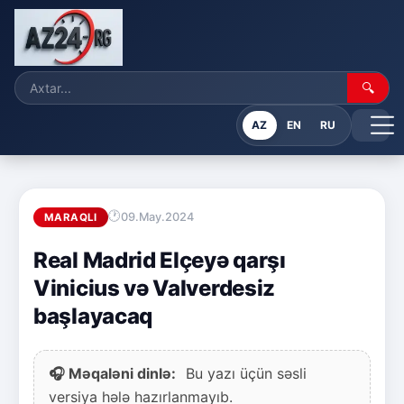
🔍
AZ
EN
RU
09.May.2024
MARAQLI
Real Madrid Elçeyə qarşı
Vinicius və Valverdesiz
başlayacaq
🎧 Məqaləni dinlə:
Bu yazı üçün səsli
versiya hələ hazırlanmayıb.