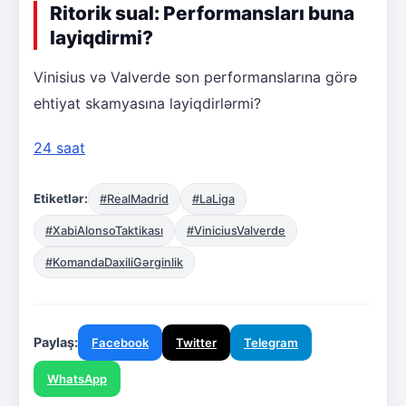
Ritorik sual: Performansları buna
layiqdirmi?
Vinisius və Valverde son performanslarına görə
ehtiyat skamyasına layiqdirlərmi?
24 saat
Etiketlər:
#RealMadrid
#LaLiga
#XabiAlonsoTaktikası
#ViniciusValverde
#KomandaDaxiliGərginlik
Paylaş:
Facebook
Twitter
Telegram
WhatsApp