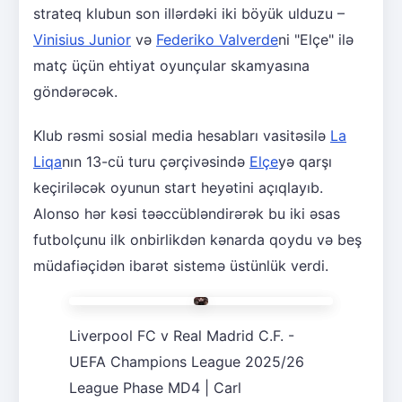
strateq klubun son illərdəki iki böyük ulduzu –
Vinisius Junior
və
Federiko Valverde
ni "Elçe" ilə
matç üçün ehtiyat oyunçular skamyasına
göndərəcək.
Klub rəsmi sosial media hesabları vasitəsilə
La
Liqa
nın 13-cü turu çərçivəsində
Elçe
yə qarşı
keçiriləcək oyunun start heyətini açıqlayıb.
Alonso hər kəsi təəccübləndirərək bu iki əsas
futbolçunu ilk onbirlikdən kənarda qoydu və beş
müdafiəçidən ibarət sistemə üstünlük verdi.
Liverpool FC v Real Madrid C.F. -
UEFA Champions League 2025/26
League Phase MD4 | Carl