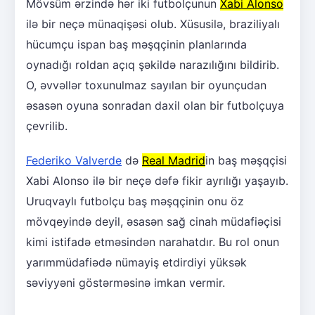
Mövsüm ərzində hər iki futbolçunun
Xabi Alonso
ilə bir neçə münaqişəsi olub. Xüsusilə, braziliyalı
hücumçu ispan baş məşqçinin planlarında
oynadığı roldan açıq şəkildə narazılığını bildirib.
O, əvvəllər toxunulmaz sayılan bir oyunçudan
əsasən oyuna sonradan daxil olan bir futbolçuya
çevrilib.
Federiko Valverde
də
Real Madrid
in baş məşqçisi
Xabi Alonso ilə bir neçə dəfə fikir ayrılığı yaşayıb.
Uruqvaylı futbolçu baş məşqçinin onu öz
mövqeyində deyil, əsasən sağ cinah müdafiəçisi
kimi istifadə etməsindən narahatdır. Bu rol onun
yarımmüdafiədə nümayiş etdirdiyi yüksək
səviyyəni göstərməsinə imkan vermir.