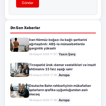
Göndər
Ən Son Xəbərlər
İran Hörmüz boğazı ilə bağlı şərtlərini
ağırlaşdırdı: ABŞ-la münasibətlərdə
gərginlik yüksəlir
Yaxın Şərq
09.Avqust.2026 17:37
Tirzepatid ürək-damar xəstəlikləri və insult
ehtimalını 33 faiz aşağı salır
Avropa
09.Avqust.2026 17:36
Deutsche Bahn rəhbərliyinin mükafatları
qatarların qrafikə uyğunluğundan asılı
olacaq
Avropa
09.Avqust.2026 17:36