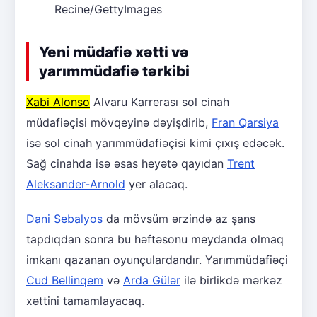
Recine/GettyImages
Yeni müdafiə xətti və
yarımmüdafiə tərkibi
Xabi Alonso
Alvaru Karrerası sol cinah
müdafiəçisi mövqeyinə dəyişdirib,
Fran Qarsiya
isə sol cinah yarımmüdafiəçisi kimi çıxış edəcək.
Sağ cinahda isə əsas heyətə qayıdan
Trent
Aleksander-Arnold
yer alacaq.
Dani Sebalyos
da mövsüm ərzində az şans
tapdıqdan sonra bu həftəsonu meydanda olmaq
imkanı qazanan oyunçulardandır. Yarımmüdafiəçi
Cud Bellinqem
və
Arda Gülər
ilə birlikdə mərkəz
xəttini tamamlayacaq.