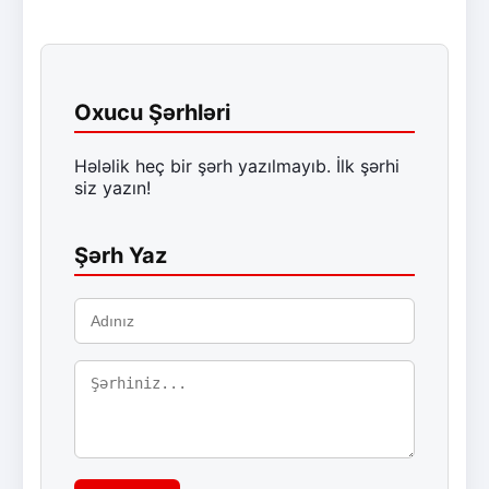
Oxucu Şərhləri
Hələlik heç bir şərh yazılmayıb. İlk şərhi
siz yazın!
Şərh Yaz