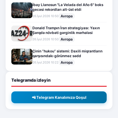
İbay Llanosun "La Velada del Año 6" boks
gecəsi rekordları alt-üst etdi
Avropa
26.İyul.2026 10:50
Donald Trampın İran strategiyası: Yaxın
Şərqdə növbəti gərginlik mərhələsi
Avropa
26.İyul.2026 10:50
Çinin “hukou” sistemi: Daxili miqrantların
qarşısındakı görünməz sədd
Avropa
26.İyul.2026 10:22
Telegramda izləyin
📲 Telegram Kanalımıza Qoşul