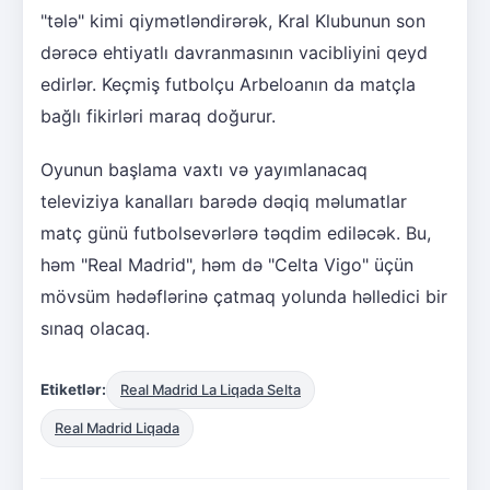
"tələ" kimi qiymətləndirərək, Kral Klubunun son
dərəcə ehtiyatlı davranmasının vacibliyini qeyd
edirlər. Keçmiş futbolçu Arbeloanın da matçla
bağlı fikirləri maraq doğurur.
Oyunun başlama vaxtı və yayımlanacaq
televiziya kanalları barədə dəqiq məlumatlar
matç günü futbolsevərlərə təqdim ediləcək. Bu,
həm "Real Madrid", həm də "Celta Vigo" üçün
mövsüm hədəflərinə çatmaq yolunda həlledici bir
sınaq olacaq.
Etiketlər:
Real Madrid La Liqada Selta
Real Madrid Liqada