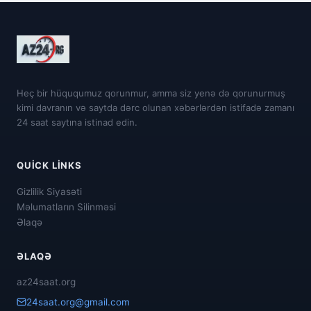
Heç bir hüququmuz qorunmur, amma siz yenə də qorunurmuş
kimi davranın və saytda dərc olunan xəbərlərdən istifadə zamanı
24 saat saytına istinad edin.
QUICK LINKS
Gizlilik Siyasəti
Məlumatların Silinməsi
Əlaqə
ƏLAQƏ
az24saat.org
24saat.org@gmail.com