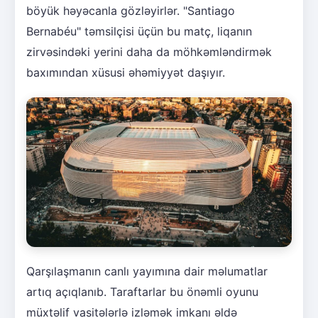
böyük həyəcanla gözləyirlər. "Santiago
Bernabéu" təmsilçisi üçün bu matç, liqanın
zirvəsindəki yerini daha da möhkəmləndirmək
baxımından xüsusi əhəmiyyət daşıyır.
Qarşılaşmanın canlı yayımına dair məlumatlar
artıq açıqlanıb. Taraftarlar bu önəmli oyunu
müxtəlif vasitələrlə izləmək imkanı əldə