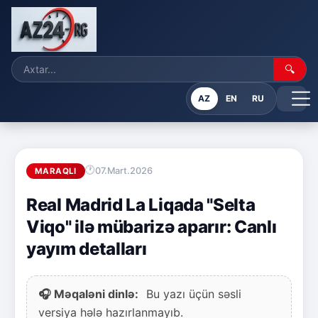
🔍
AZ
EN
RU
07.Mart.2026
MARAQLI
Real Madrid La Liqada "Selta
Viqo" ilə mübarizə aparır: Canlı
yayım detalları
🎧 Məqaləni dinlə:
Bu yazı üçün səsli
versiya hələ hazırlanmayıb.