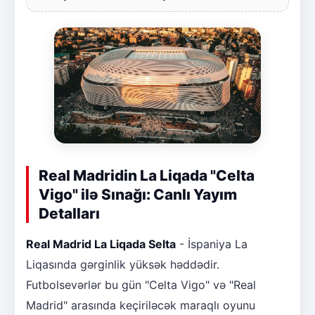
Real Madridin La Liqada "Celta
Vigo" ilə Sınağı: Canlı Yayım
Detalları
Real Madrid La Liqada Selta
- İspaniya La
Liqasında gərginlik yüksək həddədir.
Futbolsevərlər bu gün "Celta Vigo" və "Real
Madrid" arasında keçiriləcək maraqlı oyunu