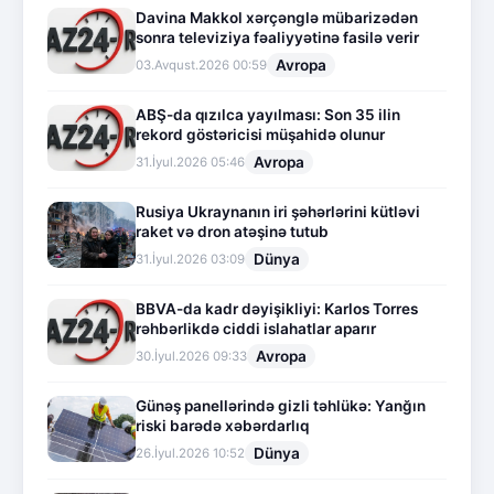
Davina Makkol xərçənglə mübarizədən
sonra televiziya fəaliyyətinə fasilə verir
Avropa
03.Avqust.2026 00:59
ABŞ-da qızılca yayılması: Son 35 ilin
rekord göstəricisi müşahidə olunur
Avropa
31.İyul.2026 05:46
Rusiya Ukraynanın iri şəhərlərini kütləvi
raket və dron atəşinə tutub
Dünya
31.İyul.2026 03:09
BBVA-da kadr dəyişikliyi: Karlos Torres
rəhbərlikdə ciddi islahatlar aparır
Avropa
30.İyul.2026 09:33
Günəş panellərində gizli təhlükə: Yanğın
riski barədə xəbərdarlıq
Dünya
26.İyul.2026 10:52