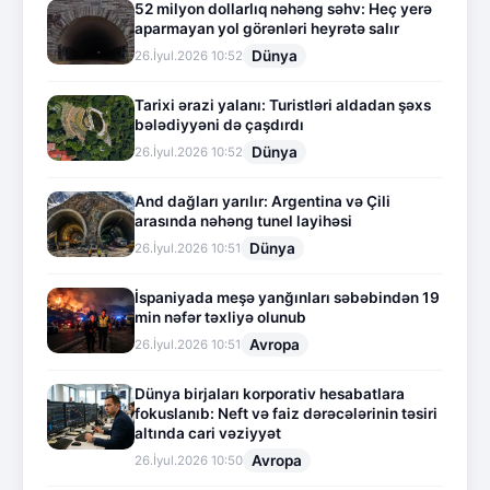
52 milyon dollarlıq nəhəng səhv: Heç yerə
aparmayan yol görənləri heyrətə salır
Dünya
26.İyul.2026 10:52
Tarixi ərazi yalanı: Turistləri aldadan şəxs
bələdiyyəni də çaşdırdı
Dünya
26.İyul.2026 10:52
And dağları yarılır: Argentina və Çili
arasında nəhəng tunel layihəsi
Dünya
26.İyul.2026 10:51
İspaniyada meşə yanğınları səbəbindən 19
min nəfər təxliyə olunub
Avropa
26.İyul.2026 10:51
Dünya birjaları korporativ hesabatlara
fokuslanıb: Neft və faiz dərəcələrinin təsiri
altında cari vəziyyət
Avropa
26.İyul.2026 10:50