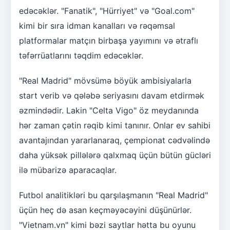
edəcəklər. "Fanatik", "Hürriyet" və "Goal.com"
kimi bir sıra idman kanalları və rəqəmsal
platformalar matçın birbaşa yayımını və ətraflı
təfərrüatlarını təqdim edəcəklər.
"Real Madrid" mövsümə böyük ambisiyalarla
start verib və qələbə seriyasını davam etdirmək
əzmindədir. Lakin "Celta Vigo" öz meydanında
hər zaman çətin rəqib kimi tanınır. Onlar ev sahibi
avantajından yararlanaraq, çempionat cədvəlində
daha yüksək pillələrə qalxmaq üçün bütün gücləri
ilə mübarizə aparacaqlar.
Futbol analitikləri bu qarşılaşmanın "Real Madrid"
üçün heç də asan keçməyəcəyini düşünürlər.
"Vietnam.vn" kimi bəzi saytlar hətta bu oyunu