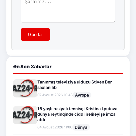
Göndər
Ən Son Xəbərlər
Tanınmış televiziya ulduzu Stiven Ber
saxlanılıb
Avropa
07.Avqust.2026 10:43
16 yaşlı rusiyalı tennisçi Kristina Lyutova
dünya reytinqində ciddi irəliləyişə imza
atdı
Dünya
04.Avqust.2026 11:06