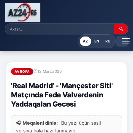
🔍
AZ
EN
RU
12.Mart.2026
AVROPA
'Real Madrid' - 'Mançester Siti'
Matçında Fede Valverdenin
Yaddaqalan Gecəsi
🎧 Məqaləni dinlə:
Bu yazı üçün səsli
versiya hələ hazırlanmayıb.