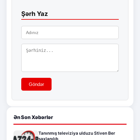
Şərh Yaz
Göndər
Ən Son Xəbərlər
Tanınmış televiziya ulduzu Stiven Ber
saxlanılıb