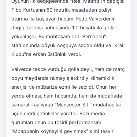
Oyunun ilk dəqiqələrində "Real Madrid"in qapıçısı
Tibo Kurtuanın 60 metrlik məsafədən etdiyi
ötürmə ilə başlayan hücum, Fede Valverdenin
dəqiq zərbəsi nəticəsində 1:0 hesabı ilə qolla
yekunlaşdı. Bu möhtəşəm qol "Bernabeu"
stadionunda böyük coşquya səbəb oldu və "Kral
Klubu"na erkən üstünlük verdi.
Valverde təkcə vurduğu qolla deyil, həm də matç
boyu meydanda nümayiş etdirdiyi dinamiklik,
enerjisi və mübarizə əzmi ilə seçildi. Onun hər
yerdə olması, həm hücumda, həm də müdafiədə
səmərəli fəaliyyəti "Mançester Siti" müdafiəçiləri
üçün ciddi çətinliklər yaratdı. Bəzi media
qurumları onun bu təsirli performansını
"Mbappenin köynəyini geyinmək" kimi təsvir