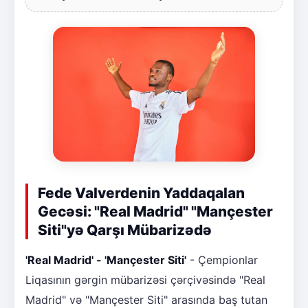
Fede Valverdenin Yaddaqalan
Gecəsi: "Real Madrid" "Mançester
Siti"yə Qarşı Mübarizədə
'Real Madrid' - 'Mançester Siti'
- Çempionlar
Liqasının gərgin mübarizəsi çərçivəsində "Real
Madrid" və "Mançester Siti" arasında baş tutan