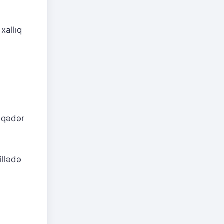
xallıq
r qədər
illədə