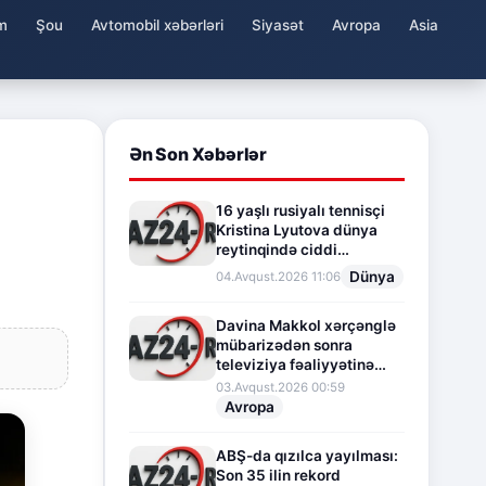
m
Şou
Avtomobil xəbərləri
Siyasət
Avropa
Asia
Ən Son Xəbərlər
16 yaşlı rusiyalı tennisçi
Kristina Lyutova dünya
reytinqində ciddi
irəliləyişə imza atdı
Dünya
04.Avqust.2026 11:06
Davina Makkol xərçənglə
mübarizədən sonra
televiziya fəaliyyətinə
fasilə verir
03.Avqust.2026 00:59
Avropa
ABŞ-da qızılca yayılması:
Son 35 ilin rekord