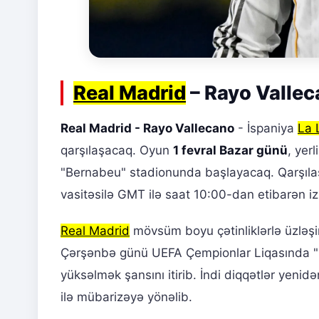
Real Madrid
– Rayo Vallec
Real Madrid - Rayo Vallecano
- İspaniya
La 
qarşılaşacaq. Oyun
1 fevral Bazar günü
, yer
"Bernabeu" stadionunda başlayacaq. Qarşılaş
vasitəsilə GMT ilə saat 10:00-dan etibarən 
Real Madrid
mövsüm boyu çətinliklərlə üzləş
Çərşənbə günü UEFA Çempionlar Liqasında "Be
yüksəlmək şansını itirib. İndi diqqətlər yenid
ilə mübarizəyə yönəlib.