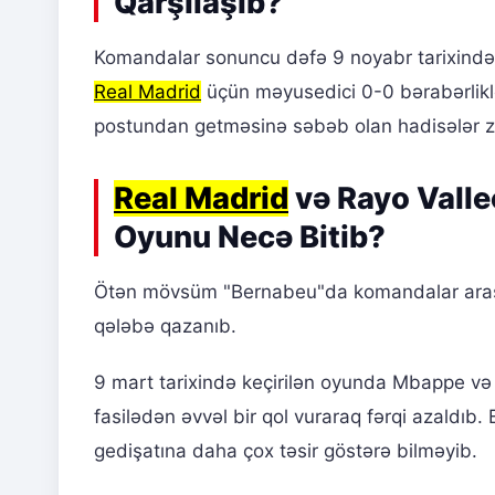
Qarşılaşıb?
Komandalar sonuncu dəfə 9 noyabr tarixind
Real Madrid
üçün məyusedici 0-0 bərabərlikl
postundan getməsinə səbəb olan hadisələr zən
Real Madrid
və Rayo Vall
Oyunu Necə Bitib?
Ötən mövsüm "Bernabeu"da komandalar aras
qələbə qazanıb.
9 mart tarixində keçirilən oyunda Mbappe və Vi
fasilədən əvvəl bir qol vuraraq fərqi azaldı
gedişatına daha çox təsir göstərə bilməyib.