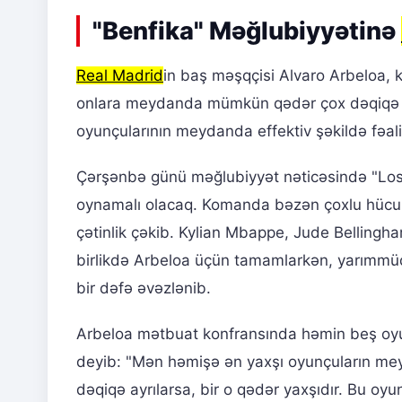
"Benfika" Məğlubiyyətinə
Real Madrid
in baş məşqçisi Alvaro Arbeloa,
onlara meydanda mümkün qədər çox dəqiqə ve
oyunçularının meydanda effektiv şəkildə fəa
Çərşənbə günü məğlubiyyət nəticəsində "Los 
oynamalı olacaq. Komanda bəzən çoxlu hücum
çətinlik çəkib. Kylian Mbappe, Jude Bellingha
birlikdə Arbeloa üçün tamamlarkən, yarımmüd
bir dəfə əvəzlənib.
Arbeloa mətbuat konfransında həmin beş oyu
deyib: "Mən həmişə ən yaxşı oyunçuların me
dəqiqə ayrılarsa, bir o qədər yaxşıdır. Bu oyu