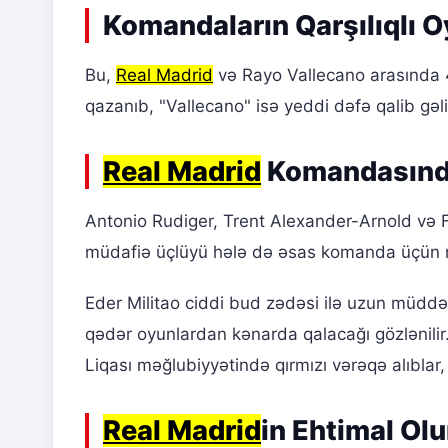
Komandaların Qarşılıqlı O
Bu,
Real Madrid
və Rayo Vallecano arasında 
qazanıb, "Vallecano" isə yeddi dəfə qalib gəl
Real Madrid
Komandasınd
Antonio Rudiger, Trent Alexander-Arnold və 
müdafiə üçlüyü hələ də əsas komanda üçün 
Eder Militao ciddi bud zədəsi ilə uzun müddə
qədər oyunlardan kənarda qalacağı gözlənilir.
Liqası məğlubiyyətində qırmızı vərəqə alıblar, 
Real Madrid
in Ehtimal Ol