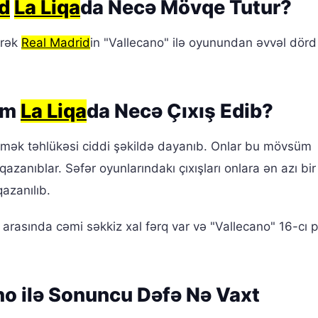
d
La Liqa
da Necə Mövqe Tutur?
ərək
Real Madrid
in "Vallecano" ilə oyunundan əvvəl dörd 
üm
La Liqa
da Necə Çıxış Edib?
şmək təhlükəsi ciddi şəkildə dayanıb. Onlar bu mövsüm
zanıblar. Səfər oyunlarındakı çıxışları onlara ən azı bi
azanılıb.
 arasında cəmi səkkiz xal fərq var və "Vallecano" 16-cı p
o ilə Sonuncu Dəfə Nə Vaxt