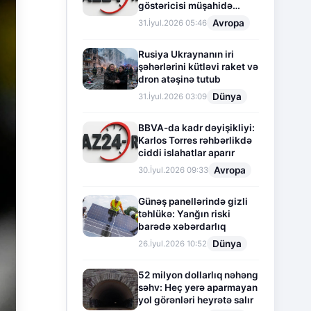
göstəricisi müşahidə
olunur
Avropa
31.İyul.2026 05:46
Rusiya Ukraynanın iri
şəhərlərini kütləvi raket və
dron atəşinə tutub
Dünya
31.İyul.2026 03:09
BBVA-da kadr dəyişikliyi:
Karlos Torres rəhbərlikdə
ciddi islahatlar aparır
Avropa
30.İyul.2026 09:33
Günəş panellərində gizli
təhlükə: Yanğın riski
barədə xəbərdarlıq
Dünya
26.İyul.2026 10:52
52 milyon dollarlıq nəhəng
səhv: Heç yerə aparmayan
yol görənləri heyrətə salır