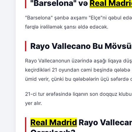
"Barselona" və
Real Madri
"Barselona" şənbə axşamı "Elçe"ni qəbul ed
fərqlə irəliləmək şansı əldə edəcək.
Rayo Vallecano Bu Mövs
Rayo Vallecanonun üzərində aşağı liqaya dü
keçirdikləri 21 oyundan cəmi beşində qələbə qa
ümid verir, çünki bu qələbələrin üçü səfərdə q
21-ci tur ərəfəsində liqanın son doqquz klubu
yer alır.
Real Madrid
Rayo Vallecan