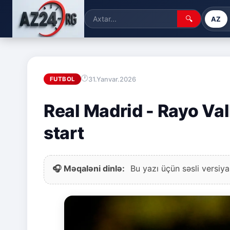
🔍
AZ
31.Yanvar.2026
FUTBOL
Real Madrid - Rayo Val
start
🎧 Məqaləni dinlə:
Bu yazı üçün səsli versiya