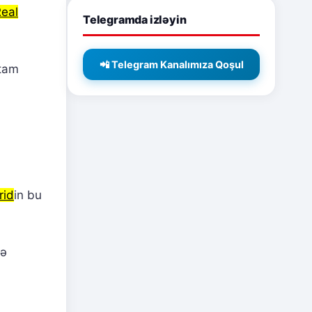
eal
Telegramda izləyin
📲 Telegram Kanalımıza Qoşul
 tam
rid
in bu
və