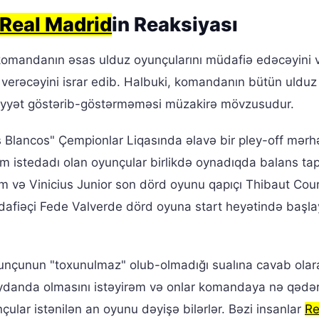
Real Madrid
in Reaksiyası
 komandanın əsas ulduz oyunçularını müdafiə edəcəyini 
rəcəyini israr edib. Halbuki, komandanın bütün ulduz
liyyət göstərib-göstərməməsi müzakirə mövzusudur.
Blancos" Çempionlar Liqasında əlavə bir pley-off mərhə
 istedadı olan oyunçular birlikdə oynadıqda balans t
m və Vinicius Junior son dörd oyunu qapıçı Thibaut Court
afiəçi Fede Valverde dörd oyuna start heyətində başla
nçunun "toxunulmaz" olub-olmadığı sualına cavab olar
ydanda olmasını istəyirəm və onlar komandaya nə qədə
nçular istənilən an oyunu dəyişə bilərlər. Bəzi insanlar
Re