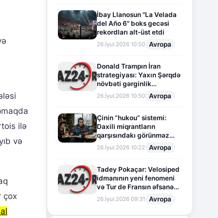
İbay Llanosun "La Velada
del Año 6" boks gecəsi
rekordları alt-üst etdi
və
Avropa
26.İyul.2026 10:50
Donald Trampın İran
strategiyası: Yaxın Şərqdə
növbəti gərginlik
mərhələsi
ləsi
Avropa
26.İyul.2026 10:50
apmaqda
Çinin “hukou” sistemi:
ois ilə
Daxili miqrantların
qarşısındakı görünməz
yıb və
sədd
Avropa
26.İyul.2026 10:22
Tadey Pokaçar: Velosiped
idmanının yeni fenomeni
aq
və Tur de Fransın əfsanəvi
r çox
səhifəsi
Avropa
26.İyul.2026 09:31
al