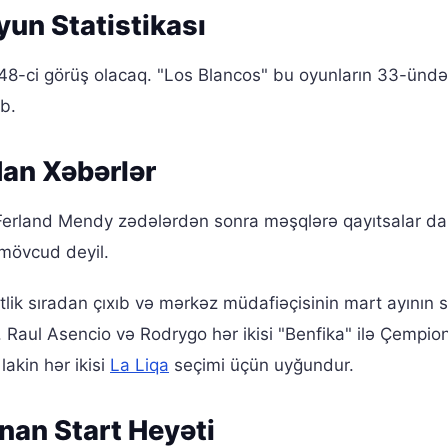
yun Statistikası
48-ci görüş olacaq. "Los Blancos" bu oyunların 33-ünd
ib.
an Xəbərlər
Ferland Mendy zədələrdən sonra məşqlərə qayıtsalar da
mövcud deyil.
tlik sıradan çıxıb və mərkəz müdafiəçisinin mart ayının
 Raul Asencio və Rodrygo hər ikisi "Benfika" ilə Çempion
lakin hər ikisi
La Liqa
seçimi üçün uyğundur.
unan Start Heyəti