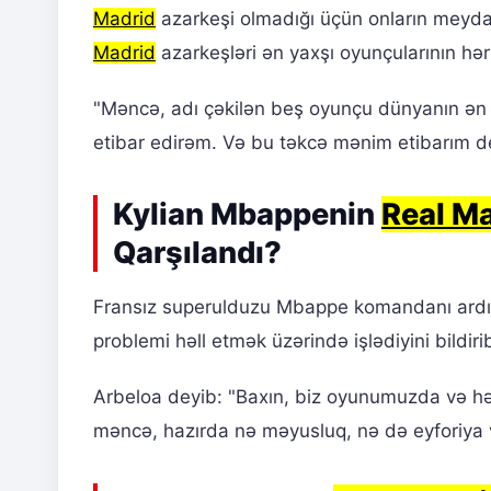
Madrid
azarkeşi olmadığı üçün onların meyda
Madrid
azarkeşləri ən yaxşı oyunçularının hə
"Məncə, adı çəkilən beş oyunçu dünyanın ən 
etibar edirəm. Və bu təkcə mənim etibarım de
Kylian Mbappenin
Real M
Qarşılandı?
Fransız superulduzu Mbappe komandanı ardıc
problemi həll etmək üzərində işlədiyini bildiri
Arbeloa deyib: "Baxın, biz oyunumuzda və hər 
məncə, hazırda nə məyusluq, nə də eyforiya v