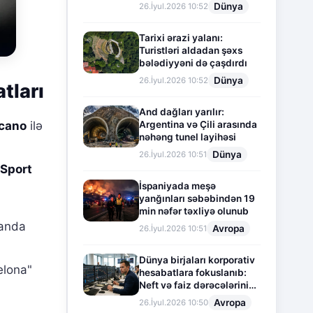
Dünya
26.İyul.2026 10:52
Tarixi ərazi yalanı:
Turistləri aldadan şəxs
bələdiyyəni də çaşdırdı
Dünya
26.İyul.2026 10:52
tları
And dağları yarılır:
ecano
ilə
Argentina və Çili arasında
nəhəng tunel layihəsi
Dünya
26.İyul.2026 10:51
 Sport
İspaniyada meşə
yanğınları səbəbindən 19
min nəfər təxliyə olunub
manda
Avropa
26.İyul.2026 10:51
Dünya birjaları korporativ
elona"
hesabatlara fokuslanıb:
Neft və faiz dərəcələrinin
təsiri altında cari vəziyyət
Avropa
26.İyul.2026 10:50