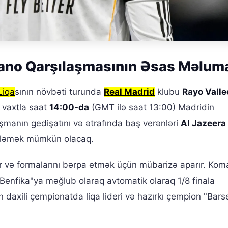
ano Qarşılaşmasının Əsas Məluma
Liqa
sının növbəti turunda
Real Madrid
klubu
Rayo Vall
li vaxtla saat
14:00-da
(GMT ilə saat 13:00) Madridin
manın gedişatını və ətrafında baş verənləri
Al Jazeera
izləmək mümkün olacaq.
ir və formalarını bərpa etmək üçün mübarizə aparır. Ko
nfika"ya məğlub olaraq avtomatik olaraq 1/8 finala
ən daxili çempionatda liqa lideri və hazırkı çempion "Bars