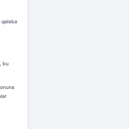
ə qələbə
, bu
 sonuna
lar