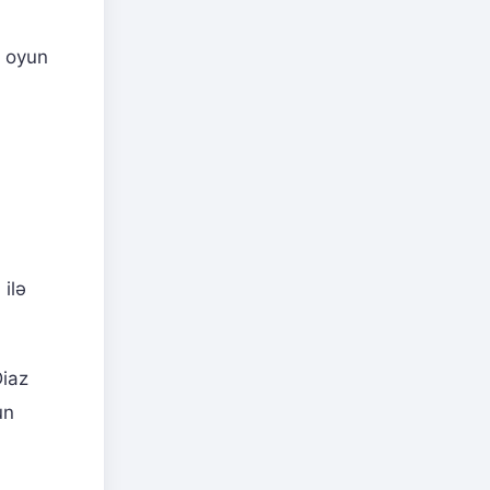
n oyun
ilə
Diaz
un