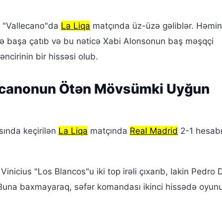
ə "Vallecano"da
La Liqa
matçında üz-üzə gəliblər. Həmi
ə başa çatıb və bu nəticə Xabi Alonsonun baş məşqçi
cirinin bir hissəsi olub.
ecanonun Ötən Mövsümki Uyğun
ında keçirilən
La Liqa
matçında
Real Madrid
2-1 hesabı 
nicius "Los Blancos"u iki top irəli çıxarıb, lakin Pedro 
b. Buna baxmayaraq, səfər komandası ikinci hissədə oyun