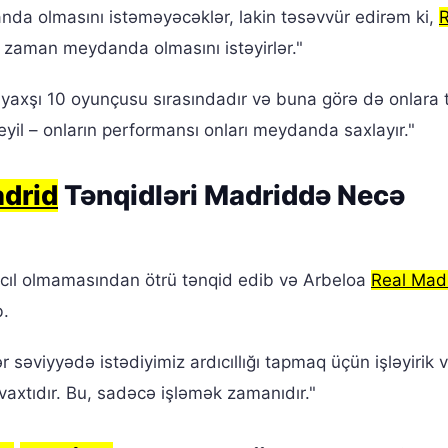
nda olmasını istəməyəcəklər, lakin təsəvvür edirəm ki,
R
r zaman meydanda olmasını istəyirlər."
yaxşı 10 oyunçusu sırasındadır və buna görə də onlara
yil – onların performansı onları meydanda saxlayır."
adrid
Tənqidləri Madriddə Necə
ıl olmamasından ötrü tənqid edib və Arbeloa
Real Mad
b.
səviyyədə istədiyimiz ardıcıllığı tapmaq üçün işləyirik 
axtıdır. Bu, sadəcə işləmək zamanıdır."