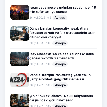
İspaniyada meşə yanğınları səbəbindən 19
min nəfər təxliyə olunub
Avropa
26.İyul.2026 10:51
Dünya birjaları korporativ hesabatlara
fokuslanıb: Neft və faiz dərəcələrinin təsiri
altında cari vəziyyət
Avropa
26.İyul.2026 10:50
İbay Llanosun "La Velada del Año 6" boks
gecəsi rekordları alt-üst etdi
Avropa
26.İyul.2026 10:50
Donald Trampın İran strategiyası: Yaxın
Şərqdə növbəti gərginlik mərhələsi
Avropa
26.İyul.2026 10:50
Çinin “hukou” sistemi: Daxili miqrantların
qarşısındakı görünməz sədd
Avropa
26.İyul.2026 10:22