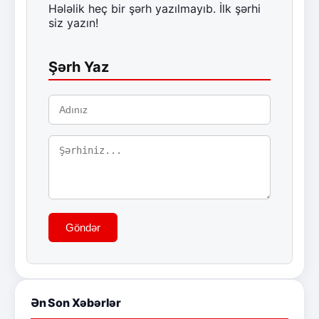
Hələlik heç bir şərh yazılmayıb. İlk şərhi
siz yazın!
Şərh Yaz
Göndər
Ən Son Xəbərlər