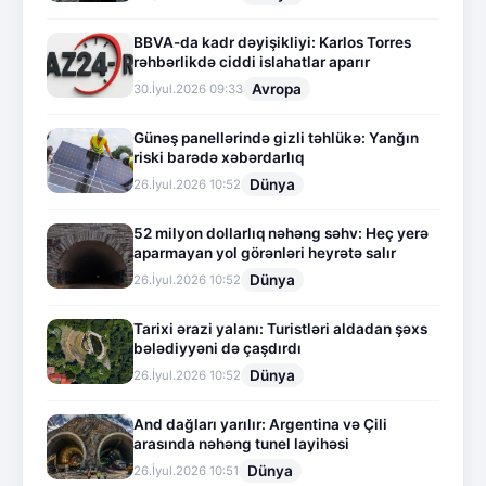
BBVA-da kadr dəyişikliyi: Karlos Torres
rəhbərlikdə ciddi islahatlar aparır
Avropa
30.İyul.2026 09:33
Günəş panellərində gizli təhlükə: Yanğın
riski barədə xəbərdarlıq
Dünya
26.İyul.2026 10:52
52 milyon dollarlıq nəhəng səhv: Heç yerə
aparmayan yol görənləri heyrətə salır
Dünya
26.İyul.2026 10:52
Tarixi ərazi yalanı: Turistləri aldadan şəxs
bələdiyyəni də çaşdırdı
Dünya
26.İyul.2026 10:52
And dağları yarılır: Argentina və Çili
arasında nəhəng tunel layihəsi
Dünya
26.İyul.2026 10:51