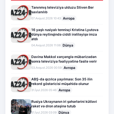
Tanınmış televiziya ulduzu Stiven Ber
saxlanılıb
Avropa
07.Avqust.2026 10:43
16 yaşlı rusiyalı tennisçi Kristina Lyutova
dünya reytinqində ciddi irəliləyişə imza
atdı
Dünya
04.Avqust.2026 11:06
Davina Makkol xərçənglə mübarizədən
sonra televiziya fəaliyyətinə fasilə verir
Avropa
03.Avqust.2026 00:59
ABŞ-da qızılca yayılması: Son 35 ilin
rekord göstəricisi müşahidə olunur
Avropa
31.İyul.2026 05:46
Rusiya Ukraynanın iri şəhərlərini kütləvi
raket və dron atəşinə tutub
Dünya
31.İyul.2026 03:09