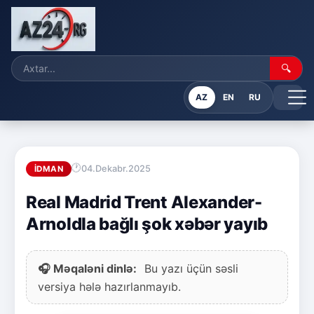
🔍
AZ
EN
RU
04.Dekabr.2025
İDMAN
Real Madrid Trent Alexander-
Arnoldla bağlı şok xəbər yayıb
🎧 Məqaləni dinlə:
Bu yazı üçün səsli
versiya hələ hazırlanmayıb.