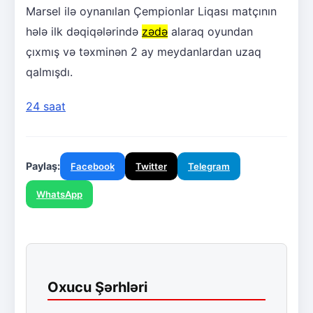
Marsel ilə oynanılan Çempionlar Liqası matçının
hələ ilk dəqiqələrində
zədə
alaraq oyundan
çıxmış və təxminən 2 ay meydanlardan uzaq
qalmışdı.
24 saat
Paylaş:
Facebook
Twitter
Telegram
WhatsApp
Oxucu Şərhləri