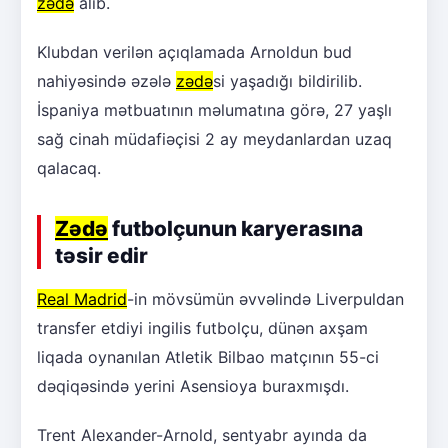
zədə
alıb.
Klubdan verilən açıqlamada Arnoldun bud
nahiyəsində əzələ
zədə
si yaşadığı bildirilib.
İspaniya mətbuatının məlumatına görə, 27 yaşlı
sağ cinah müdafiəçisi 2 ay meydanlardan uzaq
qalacaq.
Zədə
futbolçunun karyerasına
təsir edir
Real Madrid
-in mövsümün əvvəlində Liverpuldan
transfer etdiyi ingilis futbolçu, dünən axşam
liqada oynanılan Atletik Bilbao matçının 55-ci
dəqiqəsində yerini Asensioya buraxmışdı.
Trent Alexander-Arnold, sentyabr ayında da