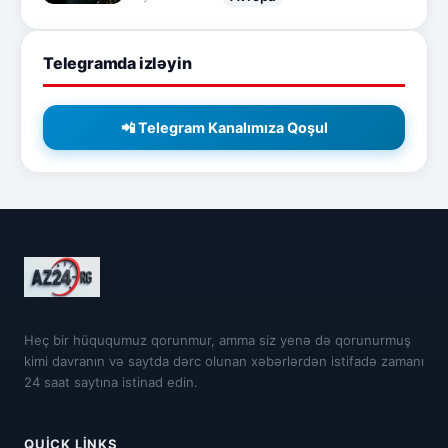
Telegramda izləyin
📲 Telegram Kanalımıza Qoşul
Heç bir hüququmuz qorunmur, amma siz yenə də qorunurmuş
kimi davranın və saytda dərc olunan xəbərlərdən istifadə zamanı
24 saat saytına istinad edin.
QUICK LINKS