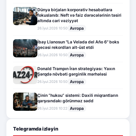
Dünya birjaları korporativ hesabatlara
fokuslanıb: Neft və faiz dərəcələrinin təsiri
altında cari vəziyyət
Avropa
26.İyul.2026 10:50
İbay Llanosun "La Velada del Año 6" boks
gecəsi rekordları alt-üst etdi
Avropa
26.İyul.2026 10:50
Donald Trampın İran strategiyası: Yaxın
Şərqdə növbəti gərginlik mərhələsi
Avropa
26.İyul.2026 10:50
Çinin “hukou” sistemi: Daxili miqrantların
qarşısındakı görünməz sədd
Avropa
26.İyul.2026 10:22
Telegramda izləyin