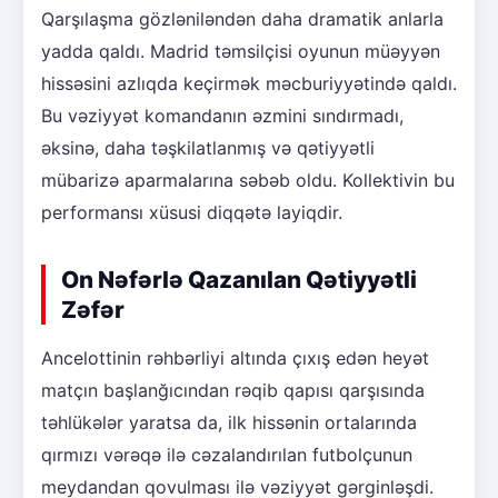
Qarşılaşma gözləniləndən daha dramatik anlarla
yadda qaldı. Madrid təmsilçisi oyunun müəyyən
hissəsini azlıqda keçirmək məcburiyyətində qaldı.
Bu vəziyyət komandanın əzmini sındırmadı,
əksinə, daha təşkilatlanmış və qətiyyətli
mübarizə aparmalarına səbəb oldu. Kollektivin bu
performansı xüsusi diqqətə layiqdir.
On Nəfərlə Qazanılan Qətiyyətli
Zəfər
Ancelottinin rəhbərliyi altında çıxış edən heyət
matçın başlanğıcından rəqib qapısı qarşısında
təhlükələr yaratsa da, ilk hissənin ortalarında
qırmızı vərəqə ilə cəzalandırılan futbolçunun
meydandan qovulması ilə vəziyyət gərginləşdi.