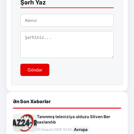
Şərh Yaz
Göndər
Ən Son Xəbərlər
Tanınmış televiziya ulduzu Stiven Ber
saxlanılıb
Avropa
07.Avqust.2026 10:43