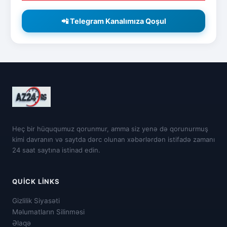
📲 Telegram Kanalımıza Qoşul
Heç bir hüququmuz qorunmur, amma siz yenə də qorunurmuş
kimi davranın və saytda dərc olunan xəbərlərdən istifadə zamanı
24 saat saytına istinad edin.
QUICK LINKS
Gizlilik Siyasəti
Məlumatların Silinməsi
Əlaqə