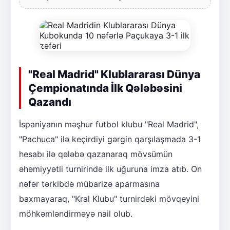
"Real Madrid" Klublararası Dünya
Çempionatında İlk Qələbəsini
Qazandı
İspaniyanın məşhur futbol klubu "Real Madrid",
"Pachuca" ilə keçirdiyi gərgin qarşılaşmada 3-1
hesabı ilə qələbə qazanaraq mövsümün
əhəmiyyətli turnirində ilk uğuruna imza atıb. On
nəfər tərkibdə mübarizə aparmasına
baxmayaraq, "Kral Klubu" turnirdəki mövqeyini
möhkəmləndirməyə nail olub.