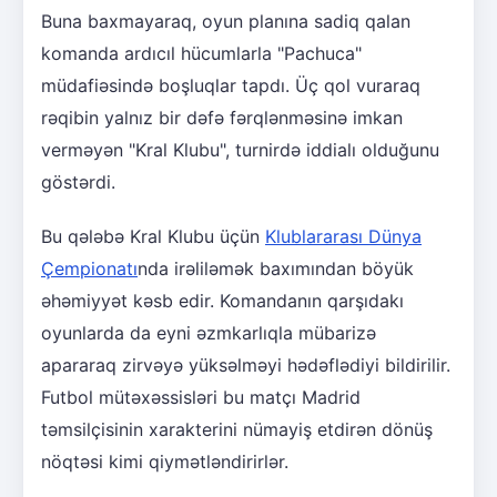
Buna baxmayaraq, oyun planına sadiq qalan
komanda ardıcıl hücumlarla "Pachuca"
müdafiəsində boşluqlar tapdı. Üç qol vuraraq
rəqibin yalnız bir dəfə fərqlənməsinə imkan
verməyən "Kral Klubu", turnirdə iddialı olduğunu
göstərdi.
Bu qələbə Kral Klubu üçün
Klublararası Dünya
Çempionatı
nda irəliləmək baxımından böyük
əhəmiyyət kəsb edir. Komandanın qarşıdakı
oyunlarda da eyni əzmkarlıqla mübarizə
apararaq zirvəyə yüksəlməyi hədəflədiyi bildirilir.
Futbol mütəxəssisləri bu matçı Madrid
təmsilçisinin xarakterini nümayiş etdirən dönüş
nöqtəsi kimi qiymətləndirirlər.