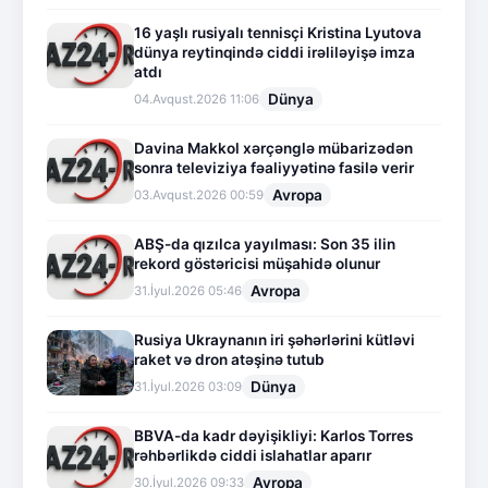
16 yaşlı rusiyalı tennisçi Kristina Lyutova
dünya reytinqində ciddi irəliləyişə imza
atdı
Dünya
04.Avqust.2026 11:06
Davina Makkol xərçənglə mübarizədən
sonra televiziya fəaliyyətinə fasilə verir
Avropa
03.Avqust.2026 00:59
ABŞ-da qızılca yayılması: Son 35 ilin
rekord göstəricisi müşahidə olunur
Avropa
31.İyul.2026 05:46
Rusiya Ukraynanın iri şəhərlərini kütləvi
raket və dron atəşinə tutub
Dünya
31.İyul.2026 03:09
BBVA-da kadr dəyişikliyi: Karlos Torres
rəhbərlikdə ciddi islahatlar aparır
Avropa
30.İyul.2026 09:33