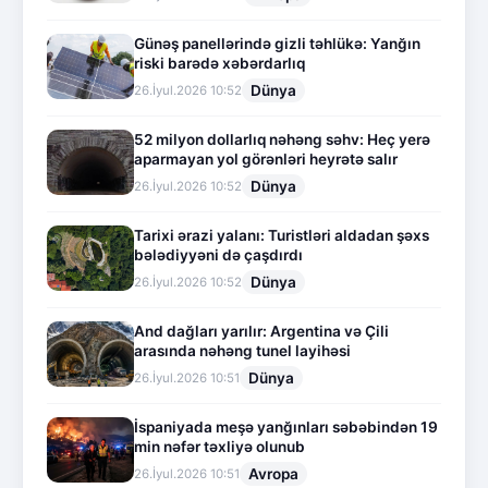
Günəş panellərində gizli təhlükə: Yanğın
riski barədə xəbərdarlıq
Dünya
26.İyul.2026 10:52
52 milyon dollarlıq nəhəng səhv: Heç yerə
aparmayan yol görənləri heyrətə salır
Dünya
26.İyul.2026 10:52
Tarixi ərazi yalanı: Turistləri aldadan şəxs
bələdiyyəni də çaşdırdı
Dünya
26.İyul.2026 10:52
And dağları yarılır: Argentina və Çili
arasında nəhəng tunel layihəsi
Dünya
26.İyul.2026 10:51
İspaniyada meşə yanğınları səbəbindən 19
min nəfər təxliyə olunub
Avropa
26.İyul.2026 10:51