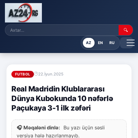
🔍
AZ
EN
RU
22.İyun.2025
FUTBOL
Real Madridin Klublararası
Dünya Kubokunda 10 nəfərlə
Paçukaya 3-1 ilk zəfəri
🎧 Məqaləni dinlə:
Bu yazı üçün səsli
versiya hələ hazırlanmayıb.