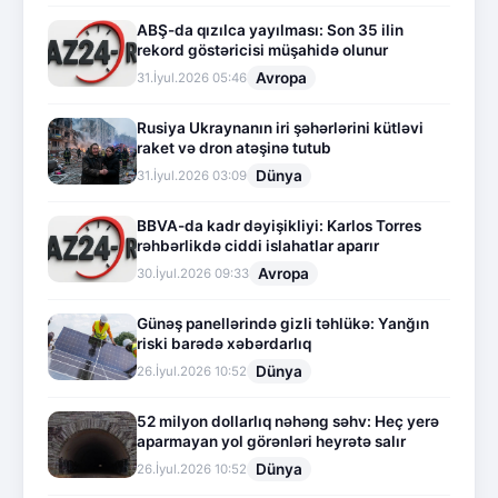
ABŞ-da qızılca yayılması: Son 35 ilin
rekord göstəricisi müşahidə olunur
Avropa
31.İyul.2026 05:46
Rusiya Ukraynanın iri şəhərlərini kütləvi
raket və dron atəşinə tutub
Dünya
31.İyul.2026 03:09
BBVA-da kadr dəyişikliyi: Karlos Torres
rəhbərlikdə ciddi islahatlar aparır
Avropa
30.İyul.2026 09:33
Günəş panellərində gizli təhlükə: Yanğın
riski barədə xəbərdarlıq
Dünya
26.İyul.2026 10:52
52 milyon dollarlıq nəhəng səhv: Heç yerə
aparmayan yol görənləri heyrətə salır
Dünya
26.İyul.2026 10:52