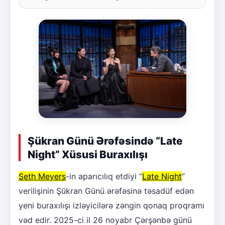
Şükran Günü Ərəfəsində “Late
Night” Xüsusi Buraxılışı
Seth Meyers
-in aparıcılıq etdiyi “
Late Night
”
verilişinin Şükran Günü ərəfəsinə təsadüf edən
yeni buraxılışı izləyicilərə zəngin qonaq proqramı
vəd edir. 2025-ci il 26 noyabr Çərşənbə günü