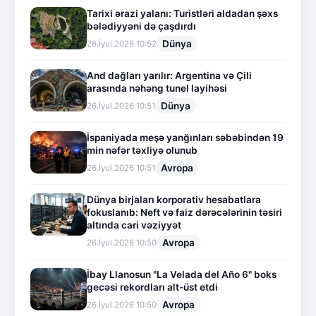
Tarixi ərazi yalanı: Turistləri aldadan şəxs
bələdiyyəni də çaşdırdı
Dünya
26.İyul.2026 10:52
And dağları yarılır: Argentina və Çili
arasında nəhəng tunel layihəsi
Dünya
26.İyul.2026 10:51
İspaniyada meşə yanğınları səbəbindən 19
min nəfər təxliyə olunub
Avropa
26.İyul.2026 10:51
Dünya birjaları korporativ hesabatlara
fokuslanıb: Neft və faiz dərəcələrinin təsiri
altında cari vəziyyət
Avropa
26.İyul.2026 10:50
İbay Llanosun "La Velada del Año 6" boks
gecəsi rekordları alt-üst etdi
Avropa
26.İyul.2026 10:50