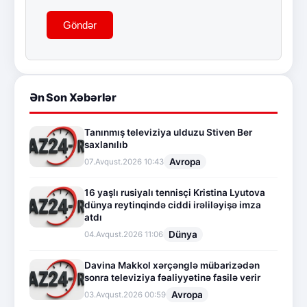
Göndər
Ən Son Xəbərlər
Tanınmış televiziya ulduzu Stiven Ber
saxlanılıb
Avropa
07.Avqust.2026 10:43
16 yaşlı rusiyalı tennisçi Kristina Lyutova
dünya reytinqində ciddi irəliləyişə imza
atdı
Dünya
04.Avqust.2026 11:06
Davina Makkol xərçənglə mübarizədən
sonra televiziya fəaliyyətinə fasilə verir
Avropa
03.Avqust.2026 00:59