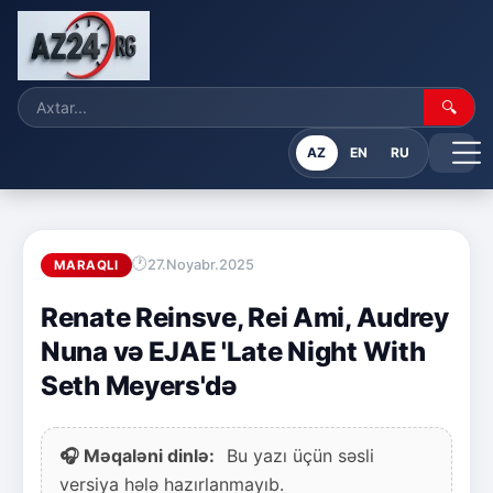
🔍
AZ
EN
RU
27.Noyabr.2025
MARAQLI
Renate Reinsve, Rei Ami, Audrey
Nuna və EJAE 'Late Night With
Seth Meyers'də
🎧 Məqaləni dinlə:
Bu yazı üçün səsli
versiya hələ hazırlanmayıb.