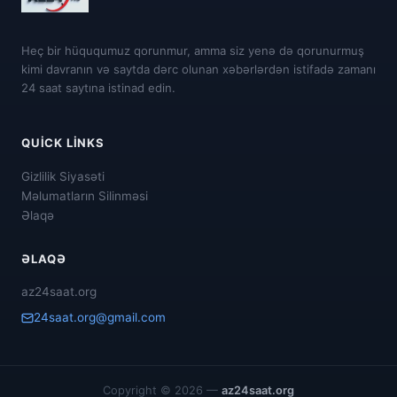
Heç bir hüququmuz qorunmur, amma siz yenə də qorunurmuş
kimi davranın və saytda dərc olunan xəbərlərdən istifadə zamanı
24 saat saytına istinad edin.
QUICK LINKS
Gizlilik Siyasəti
Məlumatların Silinməsi
Əlaqə
ƏLAQƏ
az24saat.org
24saat.org@gmail.com
Copyright © 2026 —
az24saat.org