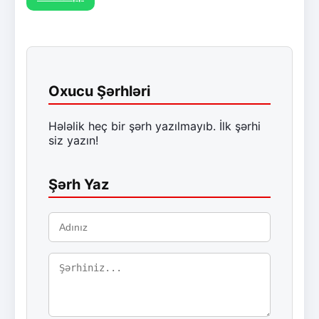
Oxucu Şərhləri
Hələlik heç bir şərh yazılmayıb. İlk şərhi
siz yazın!
Şərh Yaz