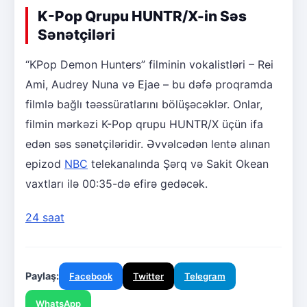
K-Pop Qrupu HUNTR/X-in Səs
Sənətçiləri
“KPop Demon Hunters” filminin vokalistləri – Rei
Ami, Audrey Nuna və Ejae – bu dəfə proqramda
filmlə bağlı təəssüratlarını bölüşəcəklər. Onlar,
filmin mərkəzi K-Pop qrupu HUNTR/X üçün ifa
edən səs sənətçiləridir. Əvvəlcədən lentə alınan
epizod
NBC
telekanalında Şərq və Sakit Okean
vaxtları ilə 00:35-də efirə gedəcək.
24 saat
Paylaş:
Facebook
Twitter
Telegram
WhatsApp