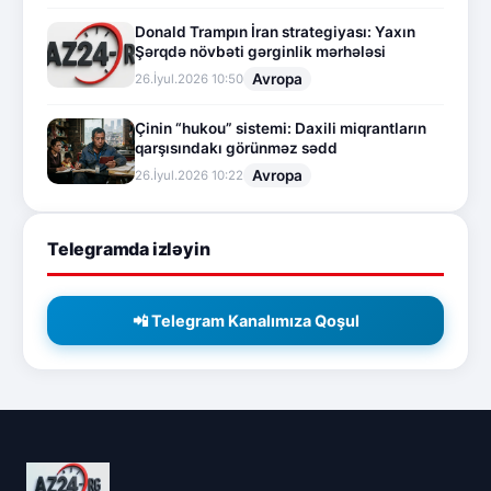
Donald Trampın İran strategiyası: Yaxın
Şərqdə növbəti gərginlik mərhələsi
Avropa
26.İyul.2026 10:50
Çinin “hukou” sistemi: Daxili miqrantların
qarşısındakı görünməz sədd
Avropa
26.İyul.2026 10:22
Telegramda izləyin
📲 Telegram Kanalımıza Qoşul