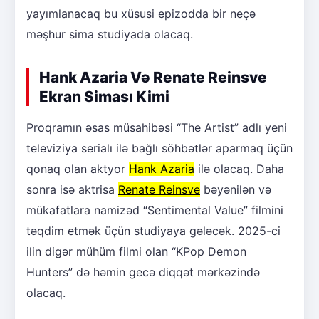
yayımlanacaq bu xüsusi epizodda bir neçə
məşhur sima studiyada olacaq.
Hank Azaria Və Renate Reinsve
Ekran Siması Kimi
Proqramın əsas müsahibəsi “The Artist” adlı yeni
televiziya serialı ilə bağlı söhbətlər aparmaq üçün
qonaq olan aktyor
Hank Azaria
ilə olacaq. Daha
sonra isə aktrisa
Renate Reinsve
bəyənilən və
mükafatlara namizəd “Sentimental Value” filmini
təqdim etmək üçün studiyaya gələcək. 2025-ci
ilin digər mühüm filmi olan “KPop Demon
Hunters” də həmin gecə diqqət mərkəzində
olacaq.