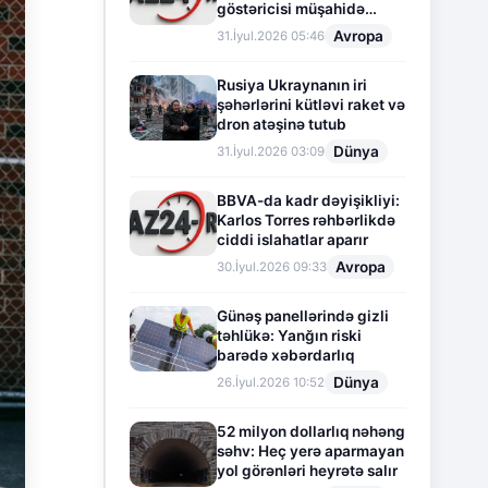
göstəricisi müşahidə
olunur
Avropa
31.İyul.2026 05:46
Rusiya Ukraynanın iri
şəhərlərini kütləvi raket və
dron atəşinə tutub
Dünya
31.İyul.2026 03:09
BBVA-da kadr dəyişikliyi:
Karlos Torres rəhbərlikdə
ciddi islahatlar aparır
Avropa
30.İyul.2026 09:33
Günəş panellərində gizli
təhlükə: Yanğın riski
barədə xəbərdarlıq
Dünya
26.İyul.2026 10:52
52 milyon dollarlıq nəhəng
səhv: Heç yerə aparmayan
yol görənləri heyrətə salır