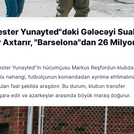
ter Yunayted"dəki Gələcəyi Sual
r Axtarır, "Barselona"dan 26 Milyo
ster Yunayted"in hücumçusu Markus Reşfordun klubdakı
ilis nəhəngi, futbolçunun komandadan ayrılma ehtimalın
arı fəal şəkildə araşdırır. Bu durum, klubun transfer
işarə edir və azarkeşlər arasında böyük maraq doğurur.