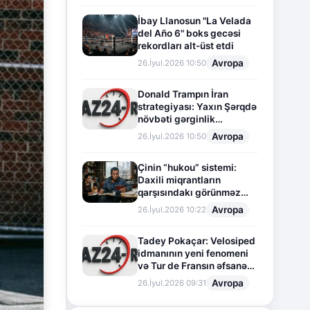
İbay Llanosun "La Velada
del Año 6" boks gecəsi
rekordları alt-üst etdi
Avropa
26.İyul.2026 10:50
Donald Trampın İran
strategiyası: Yaxın Şərqdə
növbəti gərginlik
mərhələsi
Avropa
26.İyul.2026 10:50
Çinin “hukou” sistemi:
Daxili miqrantların
qarşısındakı görünməz
sədd
Avropa
26.İyul.2026 10:22
Tadey Pokaçar: Velosiped
idmanının yeni fenomeni
və Tur de Fransın əfsanəvi
səhifəsi
Avropa
26.İyul.2026 09:31