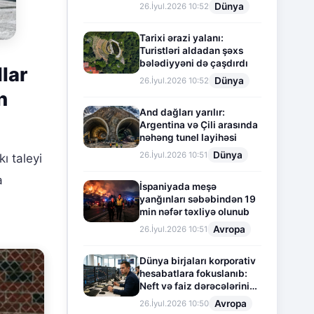
Dünya
26.İyul.2026 10:52
Tarixi ərazi yalanı:
Turistləri aldadan şəxs
bələdiyyəni də çaşdırdı
lar
Dünya
26.İyul.2026 10:52
n
And dağları yarılır:
Argentina və Çili arasında
nəhəng tunel layihəsi
Dünya
26.İyul.2026 10:51
 taleyi
a
İspaniyada meşə
yanğınları səbəbindən 19
min nəfər təxliyə olunub
Avropa
26.İyul.2026 10:51
Dünya birjaları korporativ
hesabatlara fokuslanıb:
Neft və faiz dərəcələrinin
təsiri altında cari vəziyyət
Avropa
26.İyul.2026 10:50