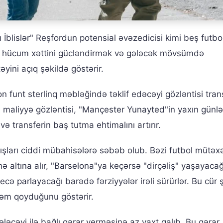
 İblislər" Reşfordun potensial əvəzedicisi kimi beş futb
ubun hücum xəttini gücləndirmək və gələcək mövsümdə
yini açıq şəkildə göstərir.
 funt sterlinq məbləğində təklif edəcəyi gözləntisi tran
 maliyyə gözləntisi, "Mançester Yunayted"in yaxın günl
ə transferin baş tutma ehtimalını artırır.
ları ciddi mübahisələrə səbəb olub. Bəzi futbol mütəxə
ə altına alır, "Barselona"ya keçərsə "dirçəliş" yaşayaca
parlayacağı barədə fərziyyələr irəli sürürlər. Bu cür ş
dəm qoyduğunu göstərir.
cəyi ilə bağlı qərar verməsinə az vaxt qalıb. Bu qərar,