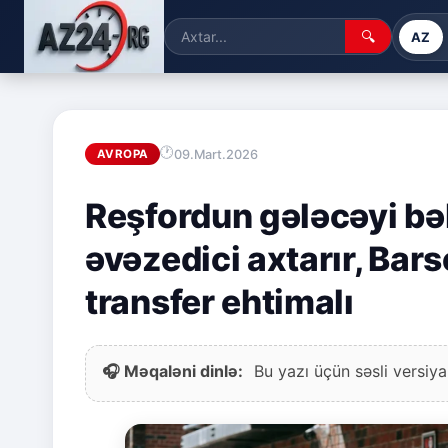
🔍
AZ
09.Mart.2026
AVROPA
Reşfordun gələcəyi bəl
əvəzedici axtarır, Bars
transfer ehtimalı
🎧 Məqaləni dinlə:
Bu yazı üçün səsli versiya