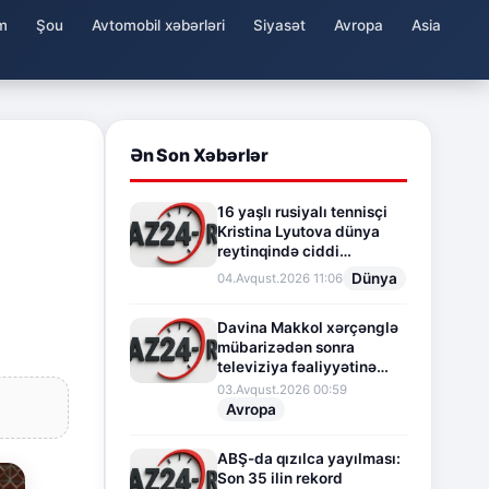
m
Şou
Avtomobil xəbərləri
Siyasət
Avropa
Asia
Ən Son Xəbərlər
16 yaşlı rusiyalı tennisçi
Kristina Lyutova dünya
reytinqində ciddi
irəliləyişə imza atdı
Dünya
04.Avqust.2026 11:06
Davina Makkol xərçənglə
mübarizədən sonra
televiziya fəaliyyətinə
fasilə verir
03.Avqust.2026 00:59
Avropa
ABŞ-da qızılca yayılması:
Son 35 ilin rekord