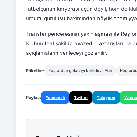
futbolçunun karyerası üçün deyil, həm də kl
ümumi quruluşu baxımından böyük əhəmiyyət 
Transfer pəncərəsinin yaxınlaşması ilə Reşfor
Klubun fəal şəkildə əvəzedici axtarışları da 
açıqlamaların veriləcəyi gözlənilir.
Etiketlər:
Reşfordun gələcəyi bəlli deyil Man
Reşfordu
Paylaş:
Facebook
Twitter
Telegram
What