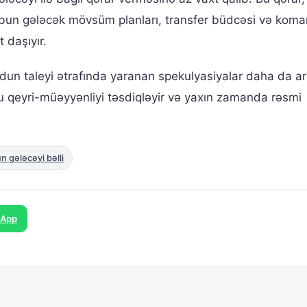
ubun gələcək mövsüm planları, transfer büdcəsi və kom
daşıyır.
dun taleyi ətrafında yaranan spekulyasiyalar daha da art
bu qeyri-müəyyənliyi təsdiqləyir və yaxın zamanda rəsmi
n gələcəyi bəlli
sApp