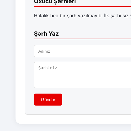
Oxucu Şərhləri
Hələlik heç bir şərh yazılmayıb. İlk şərhi siz 
Şərh Yaz
Göndər