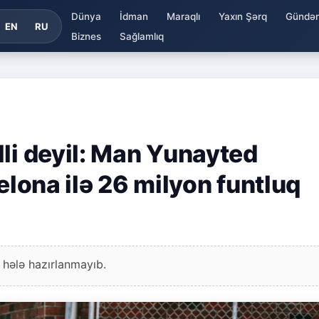
Dünya
İdman
Maraqlı
Yaxın Şərq
Gündə
EN
RU
Biznes
Sağlamlıq
li deyil: Man Yunayted
elona ilə 26 milyon funtluq
 hələ hazırlanmayıb.