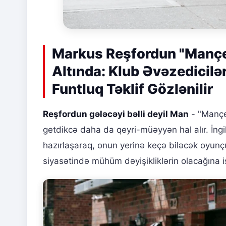
Markus Reşfordun "Mançes
Altında: Klub Əvəzedicilə
Funtluq Təklif Gözlənilir
Reşfordun gələcəyi bəlli deyil Man
- "Mançe
getdikcə daha da qeyri-müəyyən hal alır. İng
hazırlaşaraq, onun yerinə keçə biləcək oyunçul
siyasətində mühüm dəyişikliklərin olacağına 