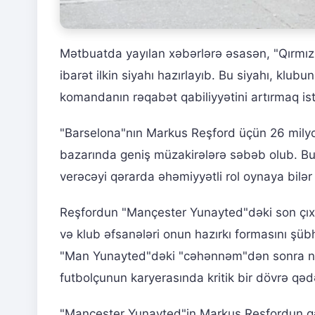
Mətbuatda yayılan xəbərlərə əsasən, "Qırmızı
ibarət ilkin siyahı hazırlayıb. Bu siyahı, kl
komandanın rəqabət qabiliyyətini artırmaq istə
"Barselona"nın Markus Reşford üçün 26 milyon
bazarında geniş müzakirələrə səbəb olub. Bu
verəcəyi qərarda əhəmiyyətli rol oynaya bilər v
Reşfordun "Mançester Yunayted"dəki son çıxış
və klub əfsanələri onun hazırkı formasını şübh
"Man Yunayted"dəki "cəhənnəm"dən sonra necə 
futbolçunun karyerasında kritik bir dövrə qə
"Mançester Yunayted"in Markus Reşfordun gələ