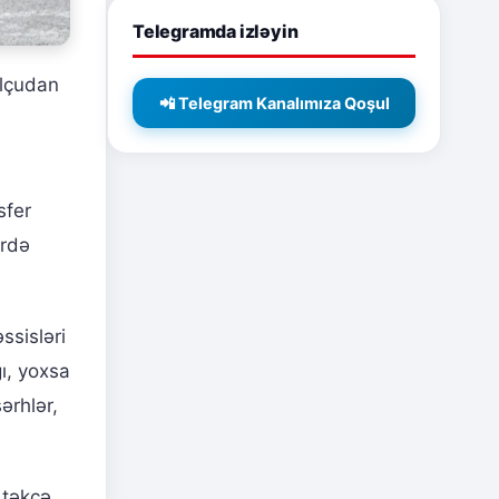
Telegramda izləyin
olçudan
📲 Telegram Kanalımıza Qoşul
sfer
ərdə
ssisləri
ğı, yoxsa
ərhlər,
 təkcə