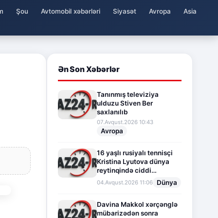
m
Şou
Avtomobil xəbərləri
Siyasət
Avropa
Asia
Ən Son Xəbərlər
Tanınmış televiziya
ulduzu Stiven Ber
saxlanılıb
07.Avqust.2026 10:43
Avropa
16 yaşlı rusiyalı tennisçi
Kristina Lyutova dünya
reytinqində ciddi
irəliləyişə imza atdı
Dünya
04.Avqust.2026 11:06
Davina Makkol xərçənglə
mübarizədən sonra