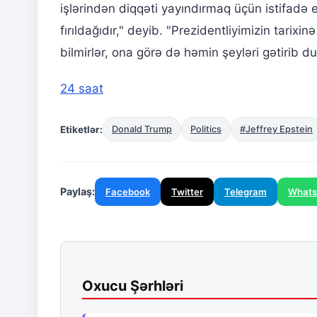
işlərindən diqqəti yayındırmaq üçün istifadə
fırıldağıdır," deyib. "Prezidentliyimizin tarix
bilmirlər, ona görə də həmin şeyləri gətirib dur
24 saat
Etiketlər:
Donald Trump
Politics
#Jeffrey Epstein
Paylaş:
Facebook
Twitter
Telegram
What
Oxucu Şərhləri