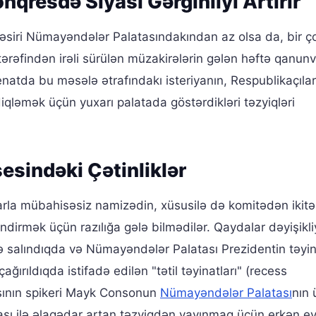
qresdə Siyasi Gərginliyi Artırır
təsiri Nümayəndələr Palatasındakından az olsa da, bir ç
ərəfindən irəli sürülən müzakirələrin gələn həftə qanunve
enatda bu məsələ ətrafındakı isteriyanın, Respublikaçıla
qləmək üçün yuxarı palatada göstərdikləri təzyiqləri
esindəki Çətinliklər
arla mübahisəsiz namizədin, xüsusilə də komitədən ikitər
ndirmək üçün razılığa gələ bilmədilər. Qaydalar dəyişikli
irə salındıqda və Nümayəndələr Palatası Prezidentin təyin
ırıldıqda istifadə edilən "tətil təyinatları" (recess
sının spikeri Mayk Consonun
Nümayəndələr Palatası
nın 
ması ilə əlaqədar artan təzyiqdən yayınmaq üçün erkən e