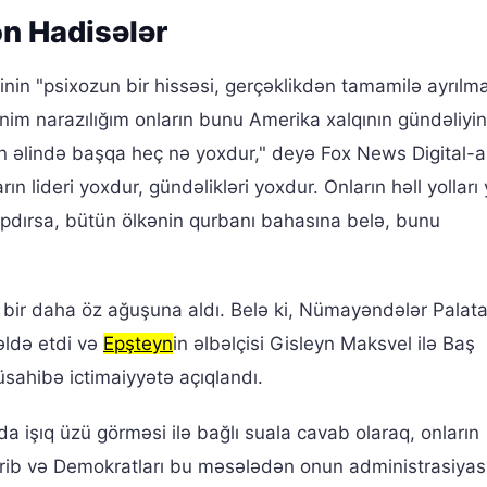
on Hadisələr
in "psixozun bir hissəsi, gerçəklikdən tamamilə ayrılm
nim narazılığım onların bunu Amerika xalqının gündəliyi
rın əlində başqa heç nə yoxdur," deyə Fox News Digital-a
ın lideri yoxdur, gündəlikləri yoxdur. Onların həll yolları
ampdırsa, bütün ölkənin qurbanı bahasına belə, bunu
ir daha öz ağuşuna aldı. Belə ki, Nümayəndələr Palata
əldə etdi və
Epşteyn
in əlbəlçisi Gisleyn Maksvel ilə Baş
sahibə ictimaiyyətə açıqlandı.
 işıq üzü görməsi ilə bağlı suala cavab olaraq, onların
dirib və Demokratları bu məsələdən onun administrasiyas