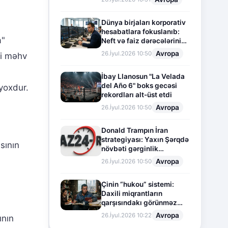
Dünya birjaları korporativ
hesabatlara fokuslanıb:
a"
Neft və faiz dərəcələrinin
təsiri altında cari vəziyyət
Avropa
26.İyul.2026 10:50
ni məhv
İbay Llanosun "La Velada
del Año 6" boks gecəsi
 yoxdur.
rekordları alt-üst etdi
Avropa
26.İyul.2026 10:50
Donald Trampın İran
strategiyası: Yaxın Şərqdə
sının
növbəti gərginlik
mərhələsi
Avropa
26.İyul.2026 10:50
Çinin “hukou” sistemi:
Daxili miqrantların
qarşısındakı görünməz
sədd
Avropa
26.İyul.2026 10:22
ının