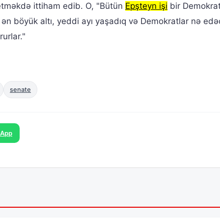
 etməkdə ittiham edib. O, "Bütün
Epşteyn işi
bir Demokra
inə ən böyük altı, yeddi ayı yaşadıq və Demokratlar nə edə
urlar."
senate
sApp