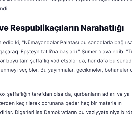
ndi.
və Respublikaçıların Narahatlığı
n edib ki, "Nümayəndələr Palatası bu sənədlərlə bağlı 
çaraq 'Epşteyn tətili'nə başladı." Şumer əlavə edib: "
llər boyu tam şəffaflıq vəd etsələr də, hər dəfə bu sənəd
ənməyi seçiblər. Bu yayınmalar, gecikmələr, bəhanələr 
x şəffaflığın tərəfdarı olsa da, qurbanların adları və ya
ərdən keçirilərək qorunana qədər heç bir materialın
rlər. Digərləri isə Demokratların bu vəziyyətə niyə bird