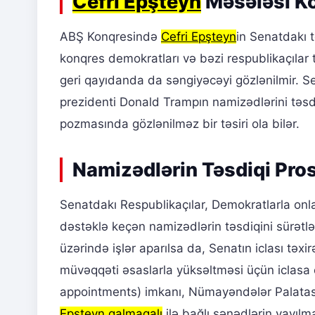
Cefri Epşteyn
Məsələsi Kon
ABŞ Konqresində
Cefri Epşteyn
in Senatdakı 
konqres demokratları və bəzi respublikaçılar t
geri qayıdanda da səngiyəcəyi gözlənilmir. S
prezidenti Donald Trampın namizədlərini təsdi
pozmasında gözlənilməz bir təsiri ola bilər.
Namizədlərin Təsdiqi Pros
Senatdakı Respublikaçılar, Demokratlarla onl
dəstəklə keçən namizədlərin təsdiqini sürətlə
üzərində işlər aparılsa da, Senatın iclası təx
müvəqqəti əsaslarla yüksəltməsi üçün iclasa çağ
appointments) imkanı, Nümayəndələr Palata
Epşteyn qalmaqalı
ilə bağlı sənədlərin yayıl