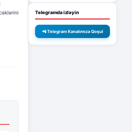
t
Telegramda izləyin
cəklərini
📲 Telegram Kanalımıza Qoşul