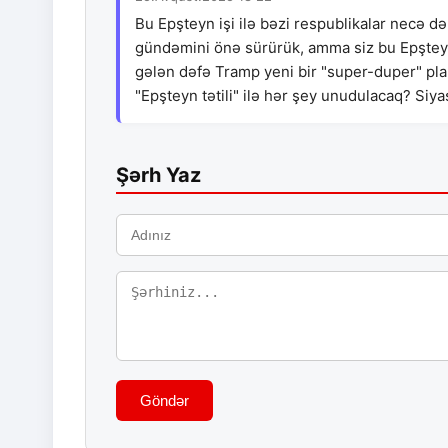
Bu Epşteyn işi ilə bəzi respublikalar necə də
gündəmini önə sürürük, amma siz bu Epşteyn a
gələn dəfə Tramp yeni bir "super-duper" pl
"Epşteyn tətili" ilə hər şey unudulacaq? Siyas
Şərh Yaz
Göndər