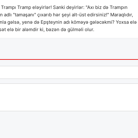
 Trampı Tramp eləyirlər! Sanki deyirlər: "Axı biz də Trampın
dlı "tamaşanı" çıxarıb hər şeyi alt-üst edirsiniz!" Maraqlıdır,
anla gəlsə, yenə də Epşteynin adı köməyə gələcəkmi? Yoxsa elə
ət elə bir aləmdir ki, bəzən də gülməli olur.