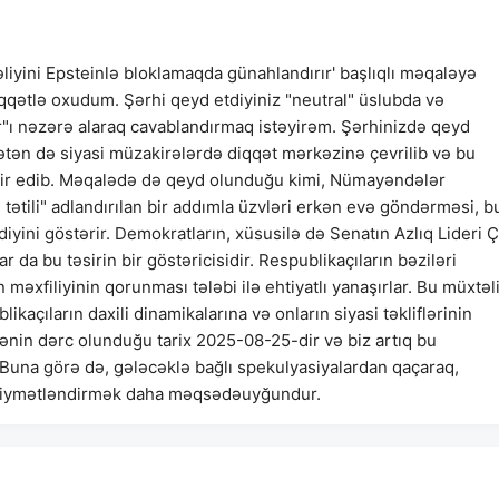
liyini Epsteinlə bloklamaqda günahlandırır' başlıqlı məqaləyə
diqqətlə oxudum. Şərhi qeyd etdiyiniz "neutral" üslubda və
"ı nəzərə alaraq cavablandırmaq istəyirəm. Şərhinizdə qeyd
qətən də siyasi müzakirələrdə diqqət mərkəzinə çevrilib və bu
sir edib. Məqalədə də qeyd olunduğu kimi, Nümayəndələr
ətili" adlandırılan bir addımla üzvləri erkən evə göndərməsi, b
diyini göstərir. Demokratların, xüsusilə də Senatın Azlıq Lideri 
 da bu təsirin bir göstəricisidir. Respublikaçıların bəziləri
n məxfiliyinin qorunması tələbi ilə ehtiyatlı yanaşırlar. Bu müxtəli
kaçıların daxili dinamikalarına və onların siyasi təkliflərinin
alənin dərc olunduğu tarix 2025-08-25-dir və biz artıq bu
. Buna görə də, gələcəklə bağlı spekulyasiyalardan qaçaraq,
 qiymətləndirmək daha məqsədəuyğundur.