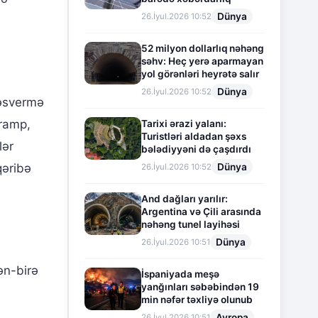
Dünya
26.İyul.2026 10:52
52 milyon dollarlıq nəhəng
səhv: Heç yerə aparmayan
yol görənləri heyrətə salır
Dünya
26.İyul.2026 10:52
səsvermə
Tramp,
Tarixi ərazi yalanı:
Turistləri aldadan şəxs
lər
bələdiyyəni də çaşdırdı
Dünya
qəribə
26.İyul.2026 10:52
And dağları yarılır:
Argentina və Çili arasında
nəhəng tunel layihəsi
Dünya
26.İyul.2026 10:51
ən-birə
İspaniyada meşə
yanğınları səbəbindən 19
min nəfər təxliyə olunub
Avropa
26.İyul.2026 10:51