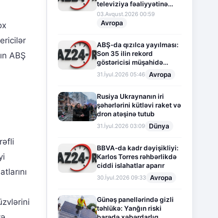
televiziya fəaliyyətinə
fasilə verir
03.Avqust.2026 00:59
Avropa
ox
ricilər
ABŞ-da qızılca yayılması:
Son 35 ilin rekord
rın ABŞ
göstəricisi müşahidə
olunur
Avropa
31.İyul.2026 05:46
Rusiya Ukraynanın iri
şəhərlərini kütləvi raket və
dron atəşinə tutub
Dünya
31.İyul.2026 03:09
əfli
BBVA-da kadr dəyişikliyi:
yi
Karlos Torres rəhbərlikdə
ciddi islahatlar aparır
atlarını
Avropa
30.İyul.2026 09:33
Günəş panellərində gizli
üzvlərini
təhlükə: Yanğın riski
və
barədə xəbərdarlıq