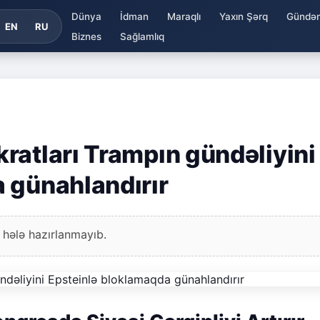
Dünya
İdman
Maraqlı
Yaxın Şərq
Gündə
EN
RU
Biznes
Sağlamlıq
ratları Trampın gündəliyini
 günahlandırır
 hələ hazırlanmayıb.