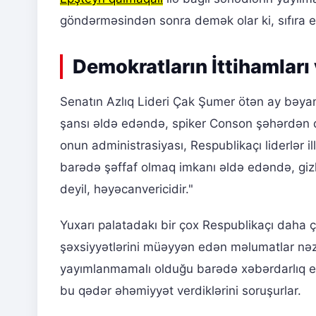
göndərməsindən sonra demək olar ki, sıfıra e
Demokratların İttihamları 
Senatın Azlıq Lideri Çak Şumer ötən ay bəya
şansı əldə edəndə, spiker Conson şəhərdən qa
onun administrasiyası, Respublikaçı liderlər i
barədə şəffaf olmaq imkanı əldə edəndə, gizl
deyil, həyəcanvericidir."
Yuxarı palatadakı bir çox Respublikaçı daha ço
şəxsiyyətlərini müəyyən edən məlumatlar nəz
yayımlanmamalı olduğu barədə xəbərdarlıq edi
bu qədər əhəmiyyət verdiklərini soruşurlar.