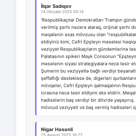
İlqar Sadıqov
14.Oktyabr.2025 00:14
'Respublikaçılar Demokratları Trampın gündə
verilmiş şərhi nəzərə alaraq, orijinal şərhi 
məqalənin əsas mövzusu olan "respublikalar
etdiyiniz kimi, Cefri Epşteyn məsələsi həqi
vəziyyət Respublikaçıların gündəmlərinə tə
Palatasının spikeri Mayk Consonun "Epşteyn t
məsələnin siyasi strategiyalara necə təsir et
Şumerin bu vəziyyətlə bağlı verdiyi bəyanatlar
şəffaflığı dəstəkləsə də, digərləri qurbanları
mövqelər, Cefri Epşteyn qalmaqalının Respubli
icrasına necə təsir etdiyini əks etdirir. Məq
hadisələrin baş verdiyi bir dövrdə yaşayırıq
mövcud vəziyyəti və baş vermiş hadisələri
Nigar Həsənli
25.Avqust.2025 18:22