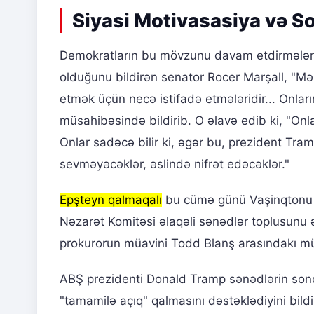
Siyasi Motivasasiya və S
Demokratların bu mövzunu davam etdirmələrin
olduğunu bildirən senator Rocer Marşall, "Mə
etmək üçün necə istifadə etmələridir... Onla
müsahibəsində bildirib. O əlavə edib ki, "Onlar
Onlar sadəcə bilir ki, əgər bu, prezident Tr
sevməyəcəklər, əslində nifrət edəcəklər."
Epşteyn qalmaqalı
bu cümə günü Vaşinqtonu b
Nəzarət Komitəsi əlaqəli sənədlər toplusunu 
prokurorun müavini Todd Blanş arasındakı mü
ABŞ prezidenti Donald Tramp sənədlərin sonda
"tamamilə açıq" qalmasını dəstəklədiyini bil