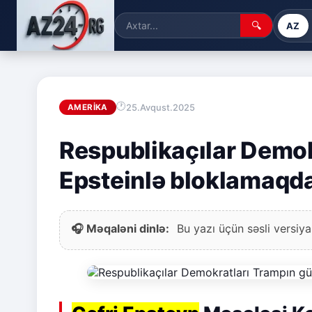
🔍
AZ
25.Avqust.2025
AMERIKA
Respublikaçılar Demok
Epsteinlə bloklamaqda
🎧 Məqaləni dinlə:
Bu yazı üçün səsli versiya